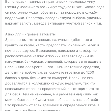
Вся операция занимает практически несколько минут.
Ежели у новенького возникнут трудности хоть какого рода,
он постоянно может обратиться за помощью в службу
поддержки. Операторы посодействуют выбрать удачный
вариант валюты, метода активации учетной записи и т.д.
Azino 777 – игровые автоматы
Здесь вы сможете вносить наличные, дебетовые и
кредитные карты, карты предоплаты, онлайн-кошелек и
почти все другое. Безопасное, надежное и комфортно
расположенное казино Azino 777 является одним из
наилучших банковских отделений, которые вы отыщите в
Вебе. Azino 777 Sports — это 100% настоящие средства,
депозит не требуется, вы сможете играться до 1200
баксов в день без каких-то критерий. Новейшие игры
добавляются в коллекцию каждую недельку, так что
независимо от ваших предпочтений, вы отыщите что-то
для себя. Тем не наименее, мы работаем над сиим как
можно быстрее и будем часто обновлять наш веб-сайт:.
Это проценты от всех вращений в определенной игре, в
которых игра будет выплачиваться.