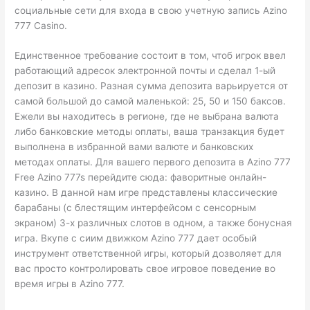
социальные сети для входа в свою учетную запись Azino
777 Casino.
Единственное требование состоит в том, чтоб игрок ввел
работающий адресок электронной почты и сделал 1-ый
депозит в казино. Разная сумма депозита варьируется от
самой большой до самой маленькой: 25, 50 и 150 баксов.
Ежели вы находитесь в регионе, где не выбрана валюта
либо банковские методы оплаты, ваша транзакция будет
выполнена в избранной вами валюте и банковских
методах оплаты. Для вашего первого депозита в Azino 777
Free Azino 777s перейдите сюда: фаворитные онлайн-
казино. В данной нам игре представлены классические
барабаны (с блестящим интерфейсом с сенсорным
экраном) 3-х различных слотов в одном, а также бонусная
игра. Вкупе с сиим движком Azino 777 дает особый
инструмент ответственной игры, который дозволяет для
вас просто контролировать свое игровое поведение во
время игры в Azino 777.