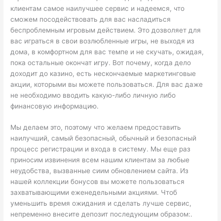
клиентам самое наилучшее сервис и надеемся, что
сможем посодействовать для вас насладиться
беспроблемным игровым действием. Это дозволяет для
вас играться в свои возлюбленные игры, не выходя из
дома, в комфортном для вас темпе и не скучать, ожидая,
пока остальные окончат игру. Вот почему, когда дело
доходит до казино, есть нескончаемые маркетинговые
акции, которыми вы можете пользоваться. Для вас даже
не необходимо вводить какую-либо личную либо
финансовую информацию.
Мы делаем это, поэтому что желаем предоставить
наилучший, самый безопасный, обычный и безопасный
процесс регистрации и входа в систему. Мы еще раз
приносим извинения всем нашим клиентам за любые
неудобства, вызванные сиим обновлением сайта. Из
нашей коллекции бонусов вы можете пользоваться
захватывающими еженедельными акциями. Чтоб
уменьшить время ожидания и сделать лучше сервис,
непременно внесите депозит последующим образом:.