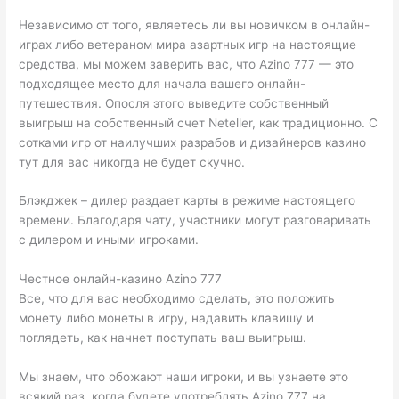
Независимо от того, являетесь ли вы новичком в онлайн-
играх либо ветераном мира азартных игр на настоящие
средства, мы можем заверить вас, что Azino 777 — это
подходящее место для начала вашего онлайн-
путешествия. Опосля этого выведите собственный
выигрыш на собственный счет Neteller, как традиционно. С
сотками игр от наилучших разрабов и дизайнеров казино
тут для вас никогда не будет скучно.
Блэкджек – дилер раздает карты в режиме настоящего
времени. Благодаря чату, участники могут разговаривать
с дилером и иными игроками.
Честное онлайн-казино Azino 777
Все, что для вас необходимо сделать, это положить
монету либо монеты в игру, надавить клавишу и
поглядеть, как начнет поступать ваш выигрыш.
Мы знаем, что обожают наши игроки, и вы узнаете это
всякий раз, когда будете употреблять Azino 777 на