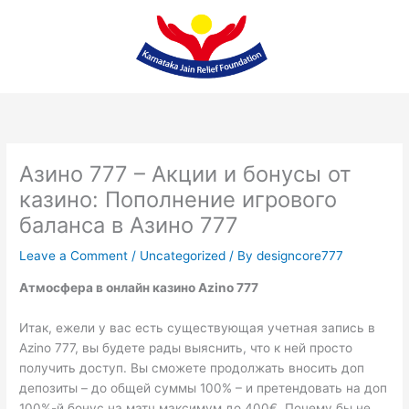
Skip
to
content
Азино 777 – Акции и бонусы от
казино: Пополнение игрового
баланса в Азино 777
Leave a Comment
/
Uncategorized
/ By
designcore777
Атмосфера в онлайн казино Azino 777
Итак, ежели у вас есть существующая учетная запись в
Azino 777, вы будете рады выяснить, что к ней просто
получить доступ. Вы сможете продолжать вносить доп
депозиты – до общей суммы 100% – и претендовать на доп
100%-й бонус на матч максимум до 400€. Почему бы не