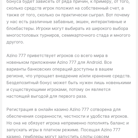
бонуса будет зависеть от ряда причин, к примеру, от того,
сколько средств игрок положил на собственный счет, а
также от того, сколько он практически сыграл. Вот почему
у нас есть различные забавные, экшен, интерактивные и
блокбастеры. Игроки могут выбирать из широкого выбора
многостоловых турниров, семикарточного стада и многого
другого.
Azino 777 приветствует игроков со всего мира в
новеньком приложении Azino 777 для Android. Все
варианты банковских операций доступны в вашем
регионе, что упрощает внедрение и/или хранение средств.
Бездепозитный бонус может быть нужен лишь новенькими
и существующими игроками, потому он является
настоящей выгодой для первого раза.
Регистрация в онлайн казино Azino 777 сотворена для
обеспечения сохранности, честности и удобства игроков.
Но она не обязует игрока непременно пополнять баланс и
запускать игры в платном режиме. Посещая Azino 777
казино, гемблеры могут запустить слоты совсем