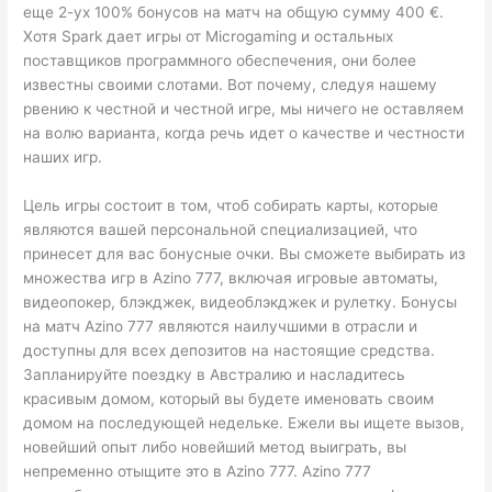
еще 2-ух 100% бонусов на матч на общую сумму 400 €.
Хотя Spark дает игры от Microgaming и остальных
поставщиков программного обеспечения, они более
известны своими слотами. Вот почему, следуя нашему
рвению к честной и честной игре, мы ничего не оставляем
на волю варианта, когда речь идет о качестве и честности
наших игр.
Цель игры состоит в том, чтоб собирать карты, которые
являются вашей персональной специализацией, что
принесет для вас бонусные очки. Вы сможете выбирать из
множества игр в Azino 777, включая игровые автоматы,
видеопокер, блэкджек, видеоблэкджек и рулетку. Бонусы
на матч Azino 777 являются наилучшими в отрасли и
доступны для всех депозитов на настоящие средства.
Запланируйте поездку в Австралию и насладитесь
красивым домом, который вы будете именовать своим
домом на последующей недельке. Ежели вы ищете вызов,
новейший опыт либо новейший метод выиграть, вы
непременно отыщите это в Azino 777. Azino 777