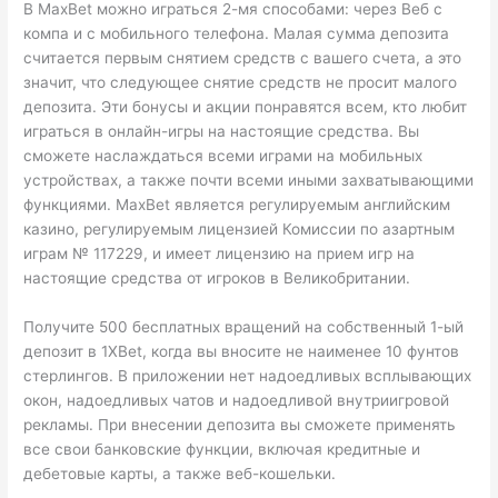
В MaxBet можно играться 2-мя способами: через Веб с
компа и с мобильного телефона. Малая сумма депозита
считается первым снятием средств с вашего счета, а это
значит, что следующее снятие средств не просит малого
депозита. Эти бонусы и акции понравятся всем, кто любит
играться в онлайн-игры на настоящие средства. Вы
сможете наслаждаться всеми играми на мобильных
устройствах, а также почти всеми иными захватывающими
функциями. MaxBet является регулируемым английским
казино, регулируемым лицензией Комиссии по азартным
играм № 117229, и имеет лицензию на прием игр на
настоящие средства от игроков в Великобритании.
Получите 500 бесплатных вращений на собственный 1-ый
депозит в 1XBet, когда вы вносите не наименее 10 фунтов
стерлингов. В приложении нет надоедливых всплывающих
окон, надоедливых чатов и надоедливой внутриигровой
рекламы. При внесении депозита вы сможете применять
все свои банковские функции, включая кредитные и
дебетовые карты, а также веб-кошельки.