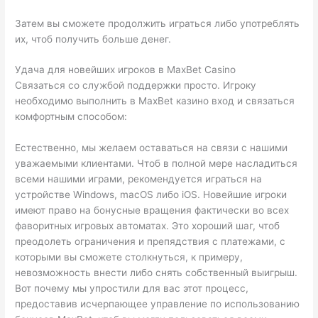
Затем вы сможете продолжить играться либо употреблять
их, чтоб получить больше денег.
Удача для новейших игроков в MaxBet Casino
Связаться со службой поддержки просто. Игроку
необходимо выполнить в MaxBet казино вход и связаться
комфортным способом:
Естественно, мы желаем оставаться на связи с нашими
уважаемыми клиентами. Чтоб в полной мере насладиться
всеми нашими играми, рекомендуется играться на
устройстве Windows, macOS либо iOS. Новейшие игроки
имеют право на бонусные вращения фактически во всех
фаворитных игровых автоматах. Это хороший шаг, чтоб
преодолеть ограничения и препядствия с платежами, с
которыми вы сможете столкнуться, к примеру,
невозможность внести либо снять собственный выигрыш.
Вот почему мы упростили для вас этот процесс,
предоставив исчерпающее управление по использованию