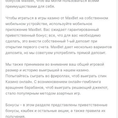
бонусов MaxBet, чтоб вы могли пользоваться всеми
преимуществами для себя.
Чтобы играться в игры казино от MaxBet на собственном
мобильном устройстве, используйте мобильное
приложение MaxBet. Вас ожидает гарантированный
приветственный бонус; все, что для вас необходимо
сделать, это внести собственный 1-ый депозит при
открытии первого счета. MaxBet дает несколько вариантов
депозита, но мы советуем употреблять прямой депозит.
Мы также принимаем во внимание ваш общий игровой
размер и историю выигрышей в нашем казино.
Попытайтесь сыграть во фрироллах, чтоб выиграть спин
Казино онлайн. С возникновением онлайн-гемблинга
вращение барабанов, чтоб выиграть решающий джекпот,
стало популярным методом азартных игр.
Бонусы – в этом разделе представлены приветственные
бонусы, кэшбек и остальные акции, а также правила их
получения.