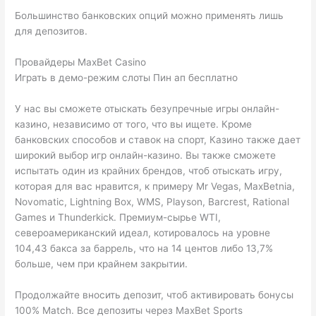
Большинство банковских опций можно применять лишь
для депозитов.
Провайдеры MaxBet Casino
Играть в демо-режим слоты Пин ап бесплатно
У нас вы сможете отыскать безупречные игры онлайн-
казино, независимо от того, что вы ищете. Кроме
банковских способов и ставок на спорт, Казино также дает
широкий выбор игр онлайн-казино. Вы также сможете
испытать один из крайних брендов, чтоб отыскать игру,
которая для вас нравится, к примеру Mr Vegas, MaxBetnia,
Novomatic, Lightning Box, WMS, Playson, Barcrest, Rational
Games и Thunderkick. Премиум-сырье WTI,
североамериканский идеал, котировалось на уровне
104,43 бакса за баррель, что на 14 центов либо 13,7%
больше, чем при крайнем закрытии.
Продолжайте вносить депозит, чтоб активировать бонусы
100% Match. Все депозиты через MaxBet Sports