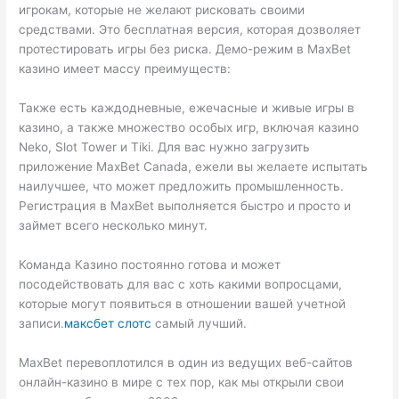
игрокам, которые не желают рисковать своими
средствами. Это бесплатная версия, которая дозволяет
протестировать игры без риска. Демо-режим в MaxBet
казино имеет массу преимуществ:
Также есть каждодневные, ежечасные и живые игры в
казино, а также множество особых игр, включая казино
Neko, Slot Tower и Tiki. Для вас нужно загрузить
приложение MaxBet Canada, ежели вы желаете испытать
наилучшее, что может предложить промышленность.
Регистрация в MaxBet выполняется быстро и просто и
займет всего несколько минут.
Команда Казино постоянно готова и может
посодействовать для вас с хоть какими вопросцами,
которые могут появиться в отношении вашей учетной
записи.
максбет слотс
самый лучший.
MaxBet перевоплотился в один из ведущих веб-сайтов
онлайн-казино в мире с тех пор, как мы открыли свои