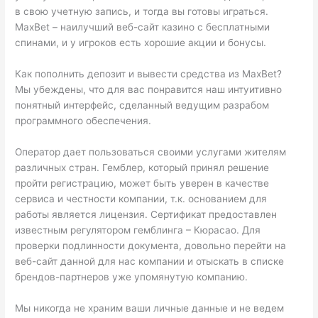
в свою учетную запись, и тогда вы готовы играться.
MaxBet – наилучший веб-сайт казино с бесплатными
спинами, и у игроков есть хорошие акции и бонусы.
Как пополнить депозит и вывести средства из MaxBet?
Мы убеждены, что для вас понравится наш интуитивно
понятный интерфейс, сделанный ведущим разрабом
программного обеспечения.
Оператор дает пользоваться своими услугами жителям
различных стран. Гемблер, который принял решение
пройти регистрацию, может быть уверен в качестве
сервиса и честности компании, т.к. основанием для
работы является лицензия. Сертификат предоставлен
известным регулятором гемблинга – Кюрасао. Для
проверки подлинности документа, довольно перейти на
веб-сайт данной для нас компании и отыскать в списке
брендов-партнеров уже упомянутую компанию.
Мы никогда не храним ваши личные данные и не ведем