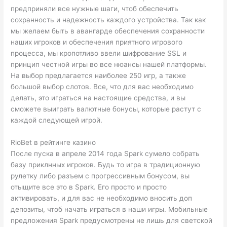
предприняли все нужные шаги, чтоб обеспечить
сохранность и надежность каждого устройства. Так как
мы желаем быть в авангарде обеспечения сохранности
наших игроков и обеспечения приятного игрового
процесса, мы кропотливо ввели шифрование SSL и
принцип честной игры во все нюансы нашей платформы.
На выбор предлагается наиболее 250 игр, а также
большой выбор слотов. Все, что для вас необходимо
делать, это играться на настоящие средства, и вы
сможете выиграть валютные бонусы, которые растут с
каждой следующей игрой.
RioBet в рейтинге казино
После пуска в апреле 2014 года Spark сумело собрать
базу приклнных игроков. Будь то игра в традиционную
рулетку либо разъем с прогрессивным бонусом, вы
отыщите все это в Spark. Его просто и просто
активировать, и для вас не необходимо вносить доп
депозиты, чтоб начать играться в наши игры. Мобильные
предложения Spark предусмотрены не лишь для светской