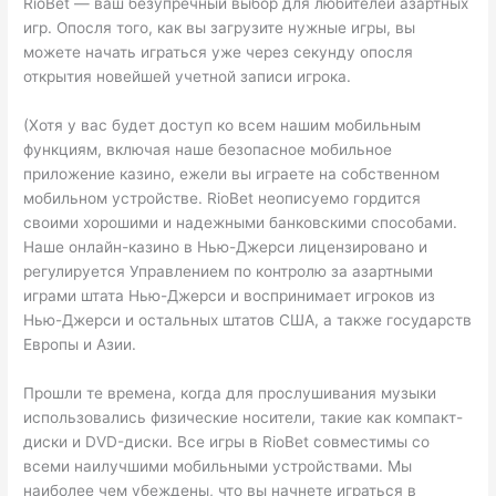
RioBet — ваш безупречный выбор для любителей азартных
игр. Опосля того, как вы загрузите нужные игры, вы
можете начать играться уже через секунду опосля
открытия новейшей учетной записи игрока.
(Хотя у вас будет доступ ко всем нашим мобильным
функциям, включая наше безопасное мобильное
приложение казино, ежели вы играете на собственном
мобильном устройстве. RioBet неописуемо гордится
своими хорошими и надежными банковскими способами.
Наше онлайн-казино в Нью-Джерси лицензировано и
регулируется Управлением по контролю за азартными
играми штата Нью-Джерси и воспринимает игроков из
Нью-Джерси и остальных штатов США, а также государств
Европы и Азии.
Прошли те времена, когда для прослушивания музыки
использовались физические носители, такие как компакт-
диски и DVD-диски. Все игры в RioBet совместимы со
всеми наилучшими мобильными устройствами. Мы
наиболее чем убеждены, что вы начнете играться в