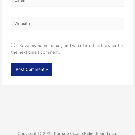
Website
Save my name, email, and website in this browser for
the next time I comment.
Copyright © 2025 Karnataka Jain Relief Foundation