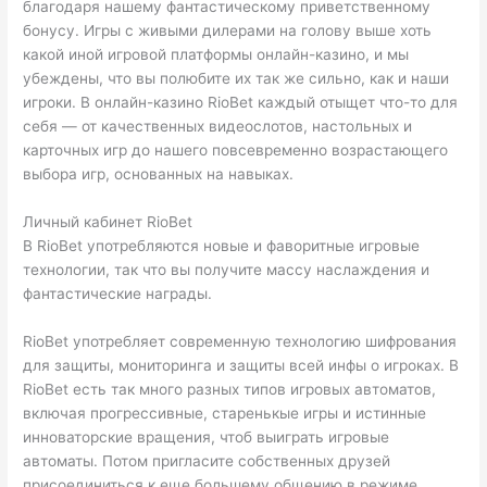
благодаря нашему фантастическому приветственному
бонусу. Игры с живыми дилерами на голову выше хоть
какой иной игровой платформы онлайн-казино, и мы
убеждены, что вы полюбите их так же сильно, как и наши
игроки. В онлайн-казино RioBet каждый отыщет что-то для
себя — от качественных видеослотов, настольных и
карточных игр до нашего повсевременно возрастающего
выбора игр, основанных на навыках.
Личный кабинет RioBet
В RioBet употребляются новые и фаворитные игровые
технологии, так что вы получите массу наслаждения и
фантастические награды.
RioBet употребляет современную технологию шифрования
для защиты, мониторинга и защиты всей инфы о игроках. В
RioBet есть так много разных типов игровых автоматов,
включая прогрессивные, старенькые игры и истинные
инноваторские вращения, чтоб выиграть игровые
автоматы. Потом пригласите собственных друзей
присоединиться к еще большему общению в режиме