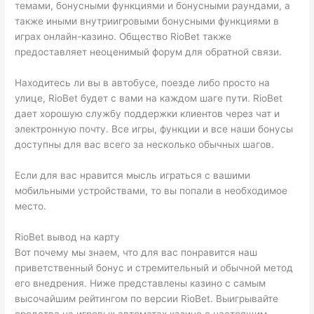
темами, бонусными функциями и бонусными раундами, а
также иными внутриигровыми бонусными функциями в
играх онлайн-казино. Общество RioBet также
предоставляет неоценимый форум для обратной связи.
Находитесь ли вы в автобусе, поезде либо просто на
улице, RioBet будет с вами на каждом шаге пути. RioBet
дает хорошую службу поддержки клиентов через чат и
электронную почту. Все игры, функции и все наши бонусы
доступны для вас всего за несколько обычных шагов.
Если для вас нравится мысль играться с вашими
мобильными устройствами, то вы попали в необходимое
место.
RioBet вывод на карту
Вот почему мы знаем, что для вас понравится наш
приветственный бонус и стремительный и обычной метод
его внедрения. Ниже представлены казино с самым
высочайшим рейтингом по версии RioBet. Выигрывайте
средства на игровых автоматах казино с настоящим