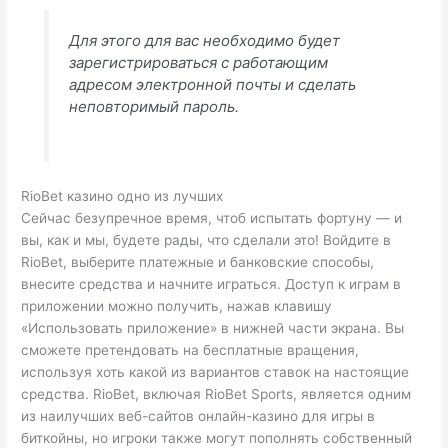
Для этого для вас необходимо будет
зарегистрироваться с работающим
адресом электронной почты и сделать
неповторимый пароль.
RioBet казино одно из лучших
Сейчас безупречное время, чтоб испытать фортуну — и
вы, как и мы, будете рады, что сделали это! Войдите в
RioBet, выберите платежные и банковские способы,
внесите средства и начните играться. Доступ к играм в
приложении можно получить, нажав клавишу
«Использовать приложение» в нижней части экрана. Вы
сможете претендовать на бесплатные вращения,
используя хоть какой из вариантов ставок на настоящие
средства. RioBet, включая RioBet Sports, является одним
из наилучших веб-сайтов онлайн-казино для игры в
биткойны, но игроки также могут пополнять собственный