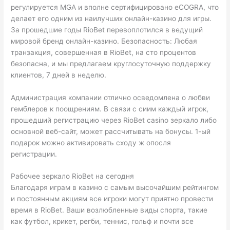
регулируется MGA и вполне сертифицировано eCOGRA, что
делает его одним из наилучших онлайн-казино для игры.
За прошедшие годы RioBet перевоплотился в ведущий
мировой бренд онлайн-казино. Безопасность: Любая
транзакция, совершенная в RioBet, на сто процентов
безопасна, и мы предлагаем круглосуточную поддержку
клиентов, 7 дней в неделю.
Администрация компании отлично осведомлена о любви
гемблеров к поощрениям. В связи с сиим каждый игрок,
прошедший регистрацию через RioBet casino зеркало либо
основной веб-сайт, может рассчитывать на бонусы. 1-ый
подарок можно активировать сходу ж опосля
регистрации.
Рабочее зеркало RioBet на сегодня
Благодаря играм в казино с самым высочайшим рейтингом
и постоянным акциям все игроки могут приятно провести
время в RioBet. Ваши возлюбленные виды спорта, такие
как футбол, крикет, регби, теннис, гольф и почти все