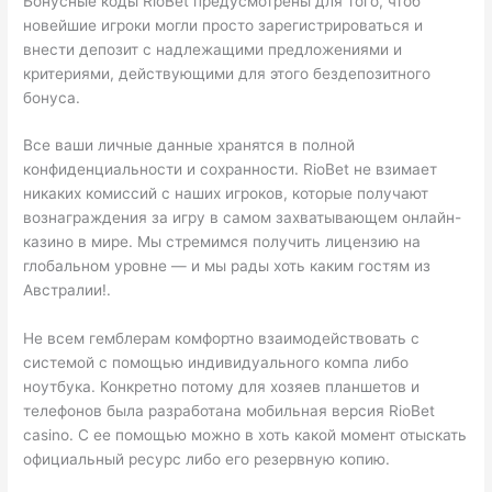
Бонусные коды RioBet предусмотрены для того, чтоб
новейшие игроки могли просто зарегистрироваться и
внести депозит с надлежащими предложениями и
критериями, действующими для этого бездепозитного
бонуса.
Все ваши личные данные хранятся в полной
конфиденциальности и сохранности. RioBet не взимает
никаких комиссий с наших игроков, которые получают
вознаграждения за игру в самом захватывающем онлайн-
казино в мире. Мы стремимся получить лицензию на
глобальном уровне — и мы рады хоть каким гостям из
Австралии!.
Не всем гемблерам комфортно взаимодействовать с
системой с помощью индивидуального компа либо
ноутбука. Конкретно потому для хозяев планшетов и
телефонов была разработана мобильная версия RioBet
casino. С ее помощью можно в хоть какой момент отыскать
официальный ресурс либо его резервную копию.