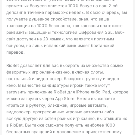
приметных бонусов является 100% бонус на ваш 2-ой
депозит в течение первых 3-х недель. В свою очередь, вы
получаете душевное спокойствие, зная, что ваша
транзакция на 100% безопасна, так как ваши платежные
реквизиты защищены технологией шифрования SSL. Веб-
сайт доступен на 20 языках, что является приятным
бонусом, но лишь испанский язык имеет британский
перевод.
RioBet дозволяет для вас выбирать из множества самых
фаворитных игр онлайн-казино, включая слоты,
настольный и видео-покер, блэкджек, рулетку и видео-
кено. В качестве кандидатуры игроки также могут
загрузить приложение RioBet для iPhone либо iPad, которое
можно загрузить через App Store. Ежели вы желаете
играться в рулетку, блэкджек, игровые автоматы,
видеопокер, прогрессивные игровые автоматы либо
всякую другую из сотен разных игр казино, вы отыщите их
в RioBet. Вы также сможете получить наиболее 1000
бесплатных вращений в дополнение к приветственному