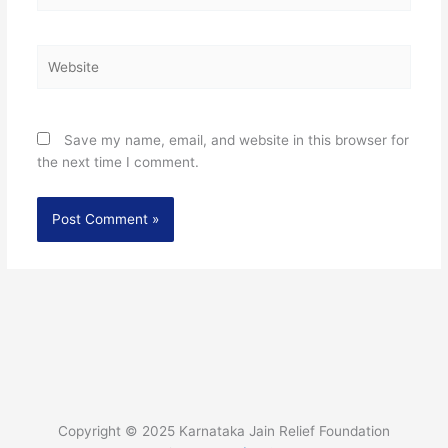
Website
Save my name, email, and website in this browser for
the next time I comment.
Copyright © 2025 Karnataka Jain Relief Foundation