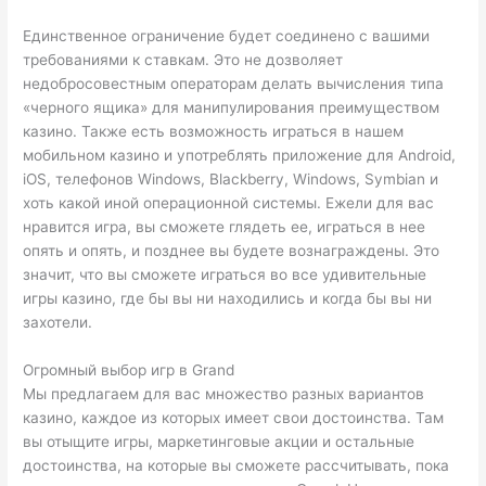
Единственное ограничение будет соединено с вашими
требованиями к ставкам. Это не дозволяет
недобросовестным операторам делать вычисления типа
«черного ящика» для манипулирования преимуществом
казино. Также есть возможность играться в нашем
мобильном казино и употреблять приложение для Android,
iOS, телефонов Windows, Blackberry, Windows, Symbian и
хоть какой иной операционной системы. Ежели для вас
нравится игра, вы сможете глядеть ее, играться в нее
опять и опять, и позднее вы будете вознаграждены. Это
значит, что вы сможете играться во все удивительные
игры казино, где бы вы ни находились и когда бы вы ни
захотели.
Огромный выбор игр в Grand
Мы предлагаем для вас множество разных вариантов
казино, каждое из которых имеет свои достоинства. Там
вы отыщите игры, маркетинговые акции и остальные
достоинства, на которые вы сможете рассчитывать, пока