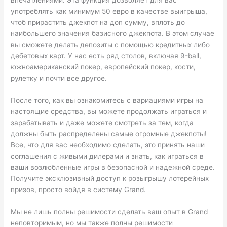
впечатлениями. Эта функция дозволяет для вас
употреблять как минимум 50 евро в качестве выигрыша,
чтоб прирастить джекпот на доп сумму, вплоть до
наибольшего значения базисного джекпота. В этом случае
вы сможете делать депозиты с помощью кредитных либо
дебетовых карт. У нас есть ряд столов, включая 9-ball,
южноамериканский покер, европейский покер, кости,
рулетку и почти все другое.
После того, как вы ознакомитесь с вариациями игры на
настоящие средства, вы можете продолжать играться и
зарабатывать и даже можете смотреть за тем, когда
должны быть распределены самые огромные джекпоты!
Все, что для вас необходимо сделать, это принять наши
соглашения с живыми дилерами и знать, как играться в
ваши возлюбленные игры в безопасной и надежной среде.
Получите эксклюзивный доступ к розыгрышу лотерейных
призов, просто войдя в систему Grand.
Мы не лишь полны решимости сделать ваш опыт в Grand
неповторимым, но мы также полны решимости