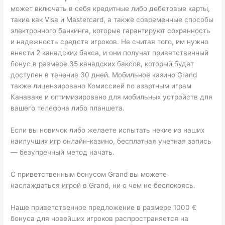
может включать в себя кредитные либо дебетовые карты,
такие как Visa и Mastercard, а также современные способы
электронного банкинга, которые гарантируют сохранность
и надежность средств игроков. Не считая того, им нужно
внести 2 канадских бакса, и они получат приветственный
бонус в размере 35 канадских баксов, который будет
доступен в течение 30 дней. Мобильное казино Grand
также лицензировано Комиссией по азартным играм
Канаваке и оптимизировано для мобильных устройств для
вашего телефона либо планшета.
Если вы новичок либо желаете испытать некие из наших
наилучших игр онлайн-казино, бесплатная учетная запись
— безупречный метод начать.
С приветственным бонусом Grand вы можете
наслаждаться игрой в Grand, ни о чем не беспокоясь.
Наше приветственное предложение в размере 1000 €
бонуса для новейших игроков распространяется на