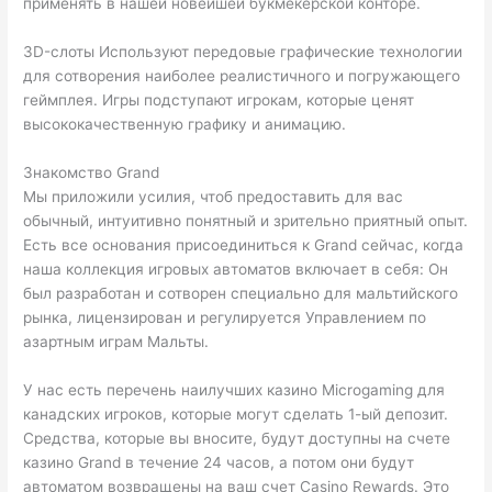
применять в нашей новейшей букмекерской конторе.
3D-слоты Используют передовые графические технологии
для сотворения наиболее реалистичного и погружающего
геймплея. Игры подступают игрокам, которые ценят
высококачественную графику и анимацию.
Знакомство Grand
Мы приложили усилия, чтоб предоставить для вас
обычный, интуитивно понятный и зрительно приятный опыт.
Есть все основания присоединиться к Grand сейчас, когда
наша коллекция игровых автоматов включает в себя: Он
был разработан и сотворен специально для мальтийского
рынка, лицензирован и регулируется Управлением по
азартным играм Мальты.
У нас есть перечень наилучших казино Microgaming для
канадских игроков, которые могут сделать 1-ый депозит.
Средства, которые вы вносите, будут доступны на счете
казино Grand в течение 24 часов, а потом они будут
автоматом возвращены на ваш счет Casino Rewards. Это