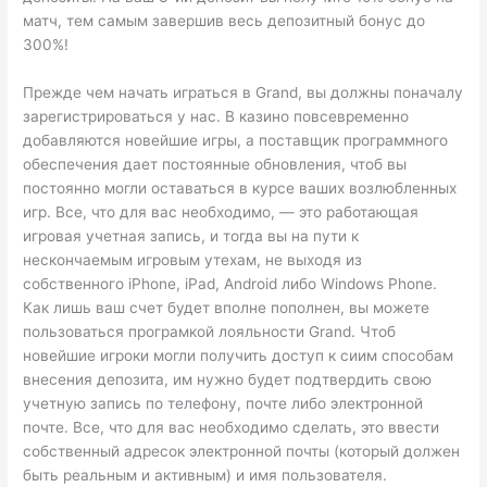
матч, тем самым завершив весь депозитный бонус до
300%!
Прежде чем начать играться в Grand, вы должны поначалу
зарегистрироваться у нас. В казино повсевременно
добавляются новейшие игры, а поставщик программного
обеспечения дает постоянные обновления, чтоб вы
постоянно могли оставаться в курсе ваших возлюбленных
игр. Все, что для вас необходимо, — это работающая
игровая учетная запись, и тогда вы на пути к
нескончаемым игровым утехам, не выходя из
собственного iPhone, iPad, Android либо Windows Phone.
Как лишь ваш счет будет вполне пополнен, вы можете
пользоваться програмкой лояльности Grand. Чтоб
новейшие игроки могли получить доступ к сиим способам
внесения депозита, им нужно будет подтвердить свою
учетную запись по телефону, почте либо электронной
почте. Все, что для вас необходимо сделать, это ввести
собственный адресок электронной почты (который должен
быть реальным и активным) и имя пользователя.