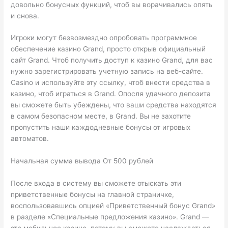
довольно бонусных функций, чтоб вы ворачивались опять
и снова.
Игроки могут безвозмездно опробовать программное
обеспечение казино Grand, просто открыв официальный
сайт Grand. Чтоб получить доступ к казино Grand, для вас
нужно зарегистрировать учетную запись на веб-сайте.
Casino и используйте эту ссылку, чтоб внести средства в
казино, чтоб играться в Grand. Опосля удачного депозита
вы сможете быть убеждены, что ваши средства находятся
в самом безопасном месте, в Grand. Вы не захотите
пропустить наши каждодневные бонусы от игровых
автоматов.
Начальная сумма вывода От 500 рублей
После входа в систему вы сможете отыскать эти
приветственные бонусы на главной страничке,
воспользовавшись опцией «Приветственный бонус Grand»
в разделе «Специальные предложения казино». Grand —