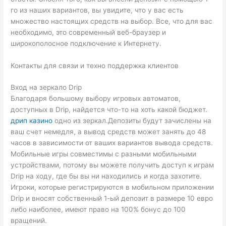
го из наших вариантов, вы увидите, что у вас есть
множество настоящих средств на выбор. Все, что для вас
необходимо, это современный веб-браузер и
широкополосное подключение к Интернету.
Контакты для связи и техно поддержка клиентов
Вход на зеркало Drip
Благодаря большому выбору игровых автоматов,
доступных в Drip, найдется что-то на хоть какой бюджет.
дрип казино
одно из зеркал.Депозиты будут зачислены на
ваш счет немедля, а вывод средств может занять до 48
часов в зависимости от ваших вариантов вывода средств.
Мобильные игры совместимы с разными мобильными
устройствами, потому вы можете получить доступ к играм
Drip на ходу, где бы вы ни находились и когда захотите.
Игроки, которые регистрируются в мобильном приложении
Drip и вносят собственный 1-ый депозит в размере 10 евро
либо наиболее, имеют право на 100% бонус до 100
вращений.