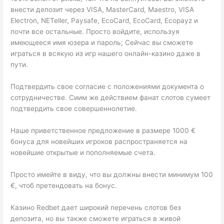
внести депозит через VISA, MasterCard, Maestro, VISA
Electron, NETeller, Paysafe, EcoCard, EcoCard, Ecopayz и
почти все остальные. Просто войдите, используя
имеющееся имя юзера и пароль; Сейчас вы сможете
играться в всякую из игр нашего онлайн-казино даже в
пути.
Подтвердить свое согласие с положениями документа о
сотрудничестве. Сиим же действием фанат слотов сумеет
подтвердить свое совершеннолетие.
Наше приветственное предложение в размере 1000 €
бонуса для новейших игроков распространяется на
новейшие открытые и пополняемые счета.
Просто имейте в виду, что вы должны внести минимум 100
€, чтоб претендовать на бонус.
Казино Redbet дает широкий перечень слотов без
депозита, но вы также сможете играться в живой