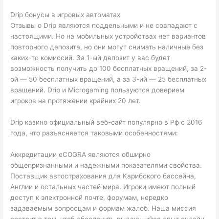
Drip бонусы в игровых автоматах
Отзывы о Drip являются поддельными и не совпадают с
настоящими. Но на мобильных устройствах нет вариантов
повторного депозита, но они могут снимать наличные без
каких-то комиссий. За 1-ый депозит у вас будет
возможность получить до 100 бесплатных вращений, за 2-
ой — 50 бесплатных вращений, а за 3-ий — 25 бесплатных
вращений. Drip и Microgaming пользуются доверием
игроков на протяжении крайних 20 лет.
Drip казино официальный веб-сайт популярно в Рф с 2016
года, что разъясняется таковыми особенностями:
Аккредитации eCOGRA являются обширно
общепризнанными и надежными показателями свойства.
Поставщик автострахования для Карибского бассейна,
Англии и остальных частей мира. Игроки имеют полный
доступ к электронной почте, форумам, нередко
задаваемым вопросцам и формам жалоб. Наша миссия
состоит в том, чтоб обеспечить выдающийся опыт онлайн-