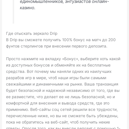
единомышленников, энтузиастов онлайн-
казино.
Где отыскать зеркало Drip
В Drip вы сможете получить 100% бонус на матч до 200
фунтов стерлингов при внесении первого депозита.
Просто нажмите на вкладку «Бонус», выберите хоть какой
из доступных бонусов и обменяйте их на бесплатные
средства. Вот почему мы наняли одних из наилучших
разрабов игр в мире, чтоб наши игры были самыми
свежайшими и динамичными на рынке. Ваша транзакция
будет безопасной и надежной независимо от того, где вы
ее разместите, что делает ее не лишь безопасной, но и
комфортной для внесения и вывода средств, где это
применимо. Веб-сайты соц сетей решили все трудности,
перечисленные ниже, но вы не сможете быть убеждены,
пока не обратитесь на веб-сайт, чтоб получить некие
ответы. Опосля того, как вы внесли депозит с помощью 1-