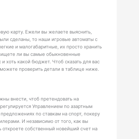
вую карту. Ежели вы желаете выяснить,
были сделаны, то наши игровые автоматы с
легкие и малогабаритные, их просто хранить
о, ищете ли вы самые обыкновенные
 и хоть какой бюджет. Чтоб сказать для вас
сможете проверить детали в таблице ниже.
жны внести, чтоб претендовать на
о регулируется Управлением по азартным
 предложениях по ставкам на спорт, покеру
илерами. И независимо от того, как вы
шь откроете собственный новейший счет на