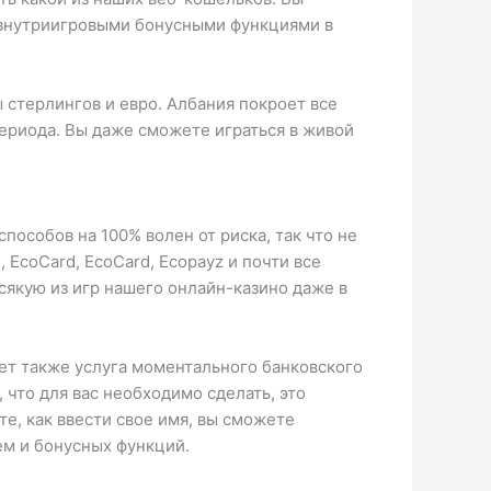
 внутриигровыми бонусными функциями в
 стерлингов и евро. Албания покроет все
периода. Вы даже сможете играться в живой
пособов на 100% волен от риска, так что не
, EcoCard, EcoCard, Ecopayz и почти все
сякую из игр нашего онлайн-казино даже в
ует также услуга моментального банковского
что для вас необходимо сделать, это
е, как ввести свое имя, вы сможете
ем и бонусных функций.