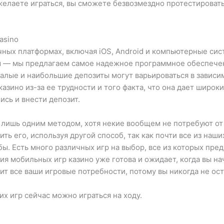
 желаете играться, вы сможете безвозмездно протестировать 
asino
ных платформах, включая iOS, Android и компьютерные сис
м — мы предлагаем самое надежное программное обеспечен
лые и наибольшие депозиты могут варьироваться в зависим
азино из-за ее трудности и того факта, что она дает широк
ись и внести депозит.
 лишь одним методом, хотя некие вообщем не потребуют от 
ь его, используя другой способ, так как почти все из наш
ы. Есть много различных игр на выбор, все из которых пре
ия мобильных игр казино уже готова и ожидает, когда вы н
ит все ваши игровые потребности, потому вы никогда не о
их игр сейчас можно играться на ходу.