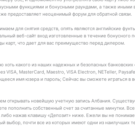
нусными функциями и бонусными раундами, а также иными
кже предоставляет неоценимый форум для обратной связи.
аем для снятия средств, опять являются английские фунты
альный веб-сайт вход изготовленные в течение бонусного 
оды карт, что дает для вас преимущество перед дилером.
ю хоть какого из наших надежных и безопасных банковских с
 VISA, MasterCard, Maestro, VISA Electron, NETeller, Paysafe
щееся имя юзера и пароль; Сейчас вы сможете играться в в
 чем открывать новейшую учетную запись Албания. Существ
е пополнить собственный счет за считанные минутки. Все, 
либо нажав клавишу «Депозит» ниже. Ежели вы не понимает
ый выбор, почти все из которых имеют одни из наилучших т