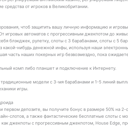
е средства от игроков в Великобритании.
рования, чтоб защитить вашу личную информацию и игровые
т игровых автоматов с прогрессивным джекпотом до живых 
себя блэкджек, рулетку, слоты с 3 барабанами, слоты с 5 ба
 какой-нибудь денежной инфы, используя наши электронные к
ьшая часть наших покерных игр безвозмездно, пока ожидает
альный комп либо планшет и подключение к Интернету.
 традиционные модели с 3-мя барабанами и 1-5 линий выпл
еханики игры.
дроида
ри первом депозите, вы получите бонус в размере 50% на 2
лайн-слотов, а также фантастические бесплатные слоты с 
как джекпоты с прогрессивным джекпотом, House Edge, пр