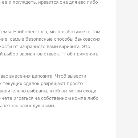
ее и поглядеть, нравится она для вас либо
темы. Наиболее того, мы позаботимся о том,
ие, самые безопасные способы банковских
ости от избранного вами варианта. Это
ий выбор вариантов ставок. Чтоб применять
вас внесения депозита. Чтоб вывести
их текущих сделок разрешают просто
дварительно выбраны, чтоб вы могли сходу
ачнете играться на собственном компе либо
станетесь равнодушными.