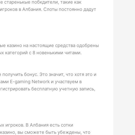
е старенькые побкдители, такие как
игроков в Албания. Слоты постоянно дадут
ные казино на настоящие средства одобрены
ых категорий с 8 новенькими читами.
олучить бонус. Это значит, что хотя это и
нами E-gaming Network и участвуем в
регистрировать бесплатную учетную запись,
х игроков. В Албания есть сотки
казино, вы сможете быть убеждены, что