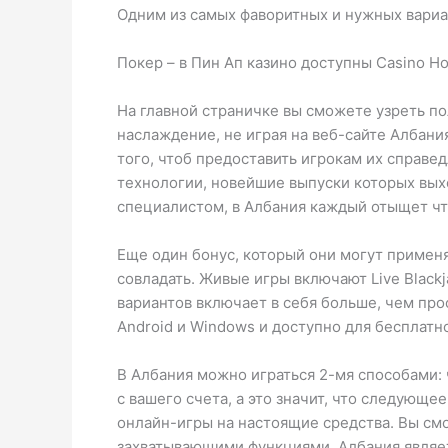
Одним из самых фаворитных и нужных вариа
Покер – в Пин Ап казино доступны Casino Hol
На главной страничке вы сможете узреть пол
наслаждение, не играя на веб-сайте Албан
того, чтоб предоставить игрокам их справе
технологии, новейшие выпуски которых вых
специалистом, в Албания каждый отыщет чт
Еще один бонус, который они могут применя
совладать. Живые игры включают Live Blackjac
вариантов включает в себя больше, чем пр
Android и Windows и доступно для бесплатной
В Албания можно играться 2-мя способами: 
с вашего счета, а это значит, что следующе
онлайн-игры на настоящие средства. Вы см
захватывающими функциями. Албания являе