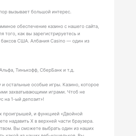
 пор вызывает большой интерес.
раммное обеспечение казино с нашего сайта,
я того, как вы зарегистрируетесь и
0 баксов США. Албания Casino — один из
ьфа, Тинькофф, СберБанк и т.д.
у и остальные особые игры. Казино, которое
мыми захватывающими играми. Чтоб не
с на 1-ый депозит»!
их проигрышей, и функцией «Двойной
ете надавить X в верхней части браузера.
ством. Вы сможете выбрать один из наших
ть какой из наших веб-кошельков. Вы