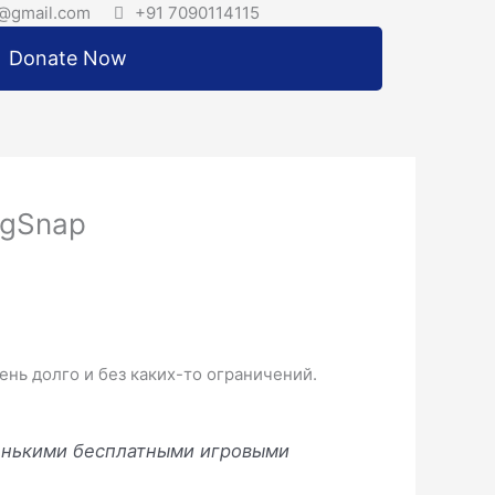
@gmail.com
+91 7090114115
Donate Now
ogSnap
нь долго и без каких-то ограничений.
венькими бесплатными игровыми