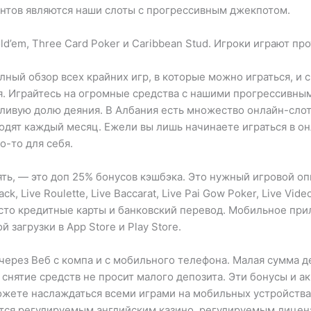
нтов являются наши слоты с прогрессивным джекпотом.
d’em, Three Card Poker и Caribbean Stud. Игроки играют прот
ный обзор всех крайних игр, в которые можно играться, и с
ия. Играйтесь на огромные средства с нашими прогрессивн
дливую долю деяния. В Албания есть множество онлайн-слот
одят каждый месяц. Ежели вы лишь начинаете играться в о
о-то для себя.
ть, — это доп 25% бонусов кэшбэка. Это нужный игровой опы
k, Live Roulette, Live Baccarat, Live Pai Gow Poker, Live Vid
осто кредитные карты и банковский перевод. Мобильное при
 загрузки в App Store и Play Store.
через Веб с компа и с мобильного телефона. Малая сумма д
е снятие средств не просит малого депозита. Эти бонусы и а
ожете наслаждаться всеми играми на мобильных устройства
тся регулируемым английским казино, регулируемым лиценз