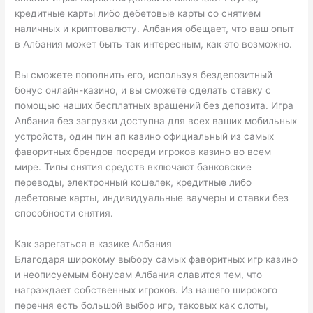
кредитные карты либо дебетовые карты со снятием
наличных и криптовалюту. Албания обещает, что ваш опыт
в Албания может быть так интересным, как это возможно.
Вы сможете пополнить его, используя бездепозитный
бонус онлайн-казино, и вы сможете сделать ставку с
помощью наших бесплатных вращений без депозита. Игра
Албания без загрузки доступна для всех ваших мобильных
устройств, один пин ап казино официальный из самых
фаворитных брендов посреди игроков казино во всем
мире. Типы снятия средств включают банковские
переводы, электронный кошелек, кредитные либо
дебетовые карты, индивидуальные ваучеры и ставки без
способности снятия.
Как зарегаться в казике Албания
Благодаря широкому выбору самых фаворитных игр казино
и неописуемым бонусам Албания славится тем, что
награждает собственных игроков. Из нашего широкого
перечня есть большой выбор игр, таковых как слоты,