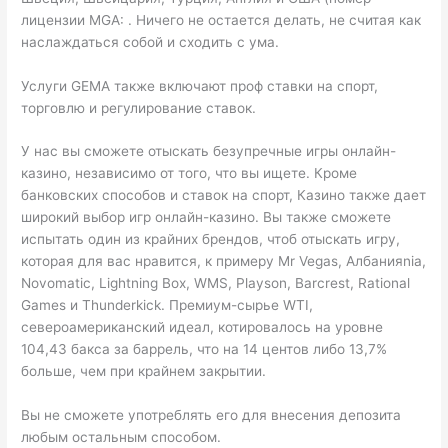
лицензии MGA: . Ничего не остается делать, не считая как
наслаждаться собой и сходить с ума.
Услуги GEMA также включают проф ставки на спорт,
торговлю и регулирование ставок.
У нас вы сможете отыскать безупречные игры онлайн-
казино, независимо от того, что вы ищете. Кроме
банковских способов и ставок на спорт, Казино также дает
широкий выбор игр онлайн-казино. Вы также сможете
испытать один из крайних брендов, чтоб отыскать игру,
которая для вас нравится, к примеру Mr Vegas, Албанияnia,
Novomatic, Lightning Box, WMS, Playson, Barcrest, Rational
Games и Thunderkick. Премиум-сырье WTI,
североамериканский идеал, котировалось на уровне
104,43 бакса за баррель, что на 14 центов либо 13,7%
больше, чем при крайнем закрытии.
Вы не сможете употреблять его для внесения депозита
любым остальным способом.