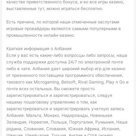
качестве приветственного бонуса, и во все игры казино,
выставленные тут, можно играться бесплатно.
Есть причина, по которой наши отмеченные заслугами
игровые провайдеры являются самыми популярными в
промышленности онлайн-казино.
Краткая информация о Албания
Если у вас есть какие-либо вопросцы либо запросы, наша
служба поддержки доступна 24/7 по электронной почте
либо в чате. Албания дает широкий выбор игр для казино
от признанного поставщика программного обеспечения,
такового как Microgaming, Betsoft, Rival Gaming, Play n Go и
почти всех остальных. Вы сможете просто
зарегистрироваться и зарегистрироваться, следуя
нашему пошаговому управлению о том, как
зарегистрироваться и зарегистрировать учетную запись
Албания. Мальта, Монако, Нидерланды, Новенькая
Зеландия, Норвегия, Польша, Португалия, Румыния, Наша
родина, Словения, Словакия, Южная Африка, Испания,
Швеция, Швейцария, Турция, Англия и США (номер