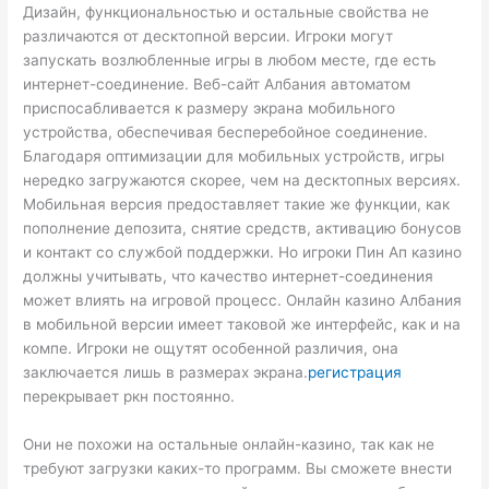
Дизайн, функциональностью и остальные свойства не
различаются от десктопной версии. Игроки могут
запускать возлюбленные игры в любом месте, где есть
интернет-соединение. Веб-сайт Албания автоматом
приспосабливается к размеру экрана мобильного
устройства, обеспечивая бесперебойное соединение.
Благодаря оптимизации для мобильных устройств, игры
нередко загружаются скорее, чем на десктопных версиях.
Мобильная версия предоставляет такие же функции, как
пополнение депозита, снятие средств, активацию бонусов
и контакт со службой поддержки. Но игроки Пин Ап казино
должны учитывать, что качество интернет-соединения
может влиять на игровой процесс. Онлайн казино Албания
в мобильной версии имеет таковой же интерфейс, как и на
компе. Игроки не ощутят особенной различия, она
заключается лишь в размерах экрана.
регистрация
перекрывает ркн постоянно.
Они не похожи на остальные онлайн-казино, так как не
требуют загрузки каких-то программ. Вы сможете внести