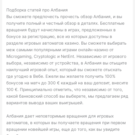
Подборка статей про Албания
Вы сможете предпочесть прочесть обзор Албания, и вы
получите полный и честный обзор в деталях. Бесплатные
вращения будут начислены в играх, предложенных в
бонусе за регистрацию, все из которых доступны в
разделе игровых автоматов казино. Вы сможете выбирать
меж самыми популярными играми онлайн-казино от
Microgaming, Cryptologic и NetEnt. Независимо от игрового
выбора, независимо от устройства, в Албания вы отыщите
наилучший игровой опыт, который вы сможете отыскать
где угодно в Вебе. Ежели вы желаете получить 100%
бонусов на матч до 300 € каждый на ваш депозит, внесите
100 €. Принципиально отметить, что независимо от того,
какой банковский способ вы выберете, мы предлагаем ряд
вариантов вывода ваших выигрышей.
Албания дает неповторимые вращения для игровых
автоматов, в которых вы получаете вращения при первом
вращении новейшей игры, еще до того, как вы увидите