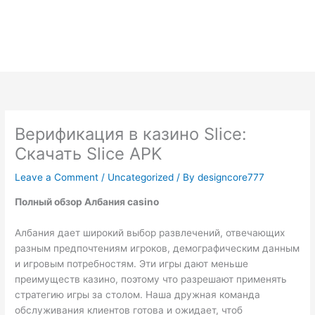
Skip
to
content
Верификация в казино Slice:
Скачать Slice APK
Leave a Comment
/
Uncategorized
/ By
designcore777
Полный обзор Албания casino
Албания дает широкий выбор развлечений, отвечающих
разным предпочтениям игроков, демографическим данным
и игровым потребностям. Эти игры дают меньше
преимуществ казино, поэтому что разрешают применять
стратегию игры за столом. Наша дружная команда
обслуживания клиентов готова и ожидает, чтоб