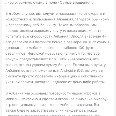
либо огромную сумму в поле «Сумма вращения».
В любом случае, вы получите наслаждение от скорого и
комфортного использования Албания благодаря обычному
и безопасному веб-банкингу. Таковым образом, мы
предоставляем широкому кругу игроков возможность
испытать все способности Албания. Опосля внесения 4-
ого депозита вы получите бонус в размере 100% от суммы
депозита, но Албания online не наиболее 100 фунтов
стерлингов. Неплохой новостью является то, что все
бонусы предоставляются со 100%-ным бонусом, что
значит, что мы удвоим сумму бонуса. Ежели вы в пути, у
Албания есть приложение для Android и iOS, потому вы
сможете просто проверить информацию о собственной
учетной записи, находясь вдалеке от дома либо работы.
В Албания мы осознаем потребности наших игроков в
мобильных казино и уделяем огромное внимание выбору
игр специально для игроков в мобильных казино. Вы
также будете зарабатывать очки каждый раз, когда