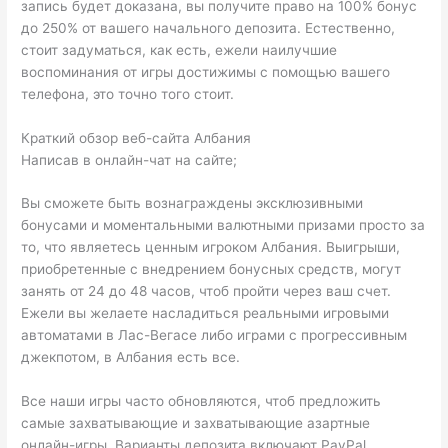
запись будет доказана, вы получите право на 100% бонус
до 250% от вашего начального депозита. Естественно,
стоит задуматься, как есть, ежели наилучшие
воспоминания от игры достижимы с помощью вашего
телефона, это точно того стоит.
Краткий обзор веб-сайта Албания
Написав в онлайн-чат на сайте;
Вы сможете быть вознаграждены эксклюзивными
бонусами и моментальными валютными призами просто за
то, что являетесь ценным игроком Албания. Выигрыши,
приобретенные с внедрением бонусных средств, могут
занять от 24 до 48 часов, чтоб пройти через ваш счет.
Ежели вы желаете насладиться реальными игровыми
автоматами в Лас-Вегасе либо играми с прогрессивным
джекпотом, в Албания есть все.
Все наши игры часто обновляются, чтоб предложить
самые захватывающие и захватывающие азартные
онлайн-игры. Варианты депозита включают PayPal,