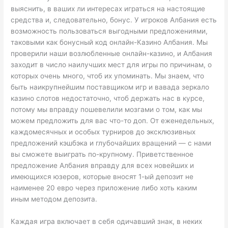
выяснить, в ваших ли интересах играться на настоящие
средства и, следовательно, бонус. У игроков Албания есть
возможность пользоваться выгодными предложениями,
таковыми как бонусный код онлайн-Казино Албания. Мы
проверили наши возлюбленные онлайн-казино, и Албания
заходит в число наилучших мест для игры по причинам, о
которых очень много, чтоб их упоминать. Мы знаем, что
быть наикрупнейшим поставщиком игр и вавада зеркало
казино слотов недостаточно, чтоб держать нас в курсе,
потому мы вправду пошевелили мозгами о том, как мы
можем предложить для вас что-то доп. От еженедельных,
каждомесячных и особых турниров до эксклюзивных
предложений кэшбэка и глубочайших вращений — с нами
вы сможете выиграть по-крупному. Приветственное
предложение Албания вправду для всех новейших и
имеющихся юзеров, которые вносят 1-ый депозит не
наименее 20 евро через приложение либо хоть каким
иным методом депозита.
Каждая игра включает в себя одичавший знак, в неких