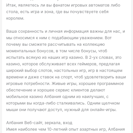
Итак, являетесь ли вы фанатом игровых автоматов либо
стола, есть игра и зона, где вы почувствуете себя
королем.
Ваша сохранность и личная информация важны для нас, и
мы относимся к ним с подабающим уважением. Вот
почему вы сможете рассчитывать на коллекцию
моментальных бонусов, в том числе бонусы, чтоб
испытать всякую из наших игр казино. В 2-ух словах, это
казино, которое обслуживает всех геймеров, предлагая
широкий выбор слотов, настольных игр, игр в настоящем
времени и даже ставок на спорт, чтоб удовлетворить ваши
игровые потребности. Живые игры, хорошее программное
обеспечение и хорошее сервис клиентов делают
мобильное казино Албания одним из наилучших, с
которыми вы когда-либо сталкивались. Одним щелчком
мыши они получают доступ, нужный для онлайн-игры.
Албания Веб-сайт, зеркала, вход
Имея наиболее чем 10-летний опыт азартных игр, Албания