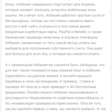
бонус Албания совершенно подступает для игроков,
которые желают поначалу испытать мобильные игры
казино. Не считая того, Албания работает круглые сутки и
без выходных, потому вы постоянно сможете иметь
доступ к веб-сайту и играться в хоть какое время.
Кредитные и дебетовые карты, PayPal и Neteller, а также
банковские переводы включены в игровую платформу
Албания, независимо от того, какой метод оплаты вы
выберете для пополнения собственного счета. Они дают
все бонусы для всех игр, в которые вы сможете играть.
А с промокодом Албания вы сможете быть убеждены, что
для вас также понравится ваш игровой опыт в Албания.
Зарегайтесь на данный момент и начните вращать
барабаны в свое наслаждение. К примеру, ставка в
размере 40 баксов в игре приведет к 40 бесплатным
вращениям. Онлайн-казино Албания лицензировано и
регулируется Управлением по азартным играм Мальты, и
это независящая проверка истории казино. Опосля того,
как вы сделали первую ставку, вы сможете выбрать ту же