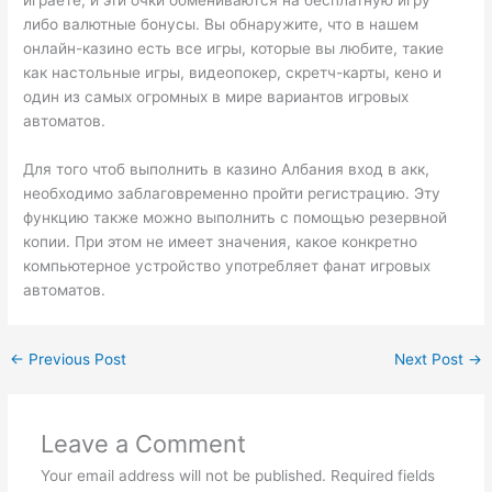
играете, и эти очки обмениваются на бесплатную игру
либо валютные бонусы. Вы обнаружите, что в нашем
онлайн-казино есть все игры, которые вы любите, такие
как настольные игры, видеопокер, скретч-карты, кено и
один из самых огромных в мире вариантов игровых
автоматов.
Для того чтоб выполнить в казино Албания вход в акк,
необходимо заблаговременно пройти регистрацию. Эту
функцию также можно выполнить с помощью резервной
копии. При этом не имеет значения, какое конкретно
компьютерное устройство употребляет фанат игровых
автоматов.
←
Previous Post
Next Post
→
Leave a Comment
Your email address will not be published.
Required fields