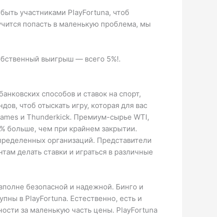
быть участниками PlayFortuna, чтоб
лучится попасть в маленькую проблема, мы
собственный выигрыш — всего 5%!.
анковских способов и ставок на спорт,
ов, чтоб отыскать игру, которая для вас
l Games и Thunderkick. Премиум-сырье WTI,
7% больше, чем при крайнем закрытии.
пределенных организаций. Представители
там делать ставки и играться в различные
 вполне безопасной и надежной. Бинго и
ны в PlayFortuna. Естественно, есть и
ости за маленькую часть цены. PlayFortuna