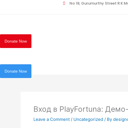
Skip
No 18, Gurumurthy Street R K 
to
content
Donate Now
Donate Now
Вход в PlayFortuna: Демо
Leave a Comment
/
Uncategorized
/ By
design