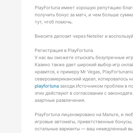
PlayFortuna имеет хорошую репутацию благо
получить бонус за матч, и чем больше сумм
тут, чтоб помочь.
Внесите депозит через Neteller и воспольз
Регистрация в PlayFortuna
У нас вы сможете отыскать безупречные игры
Казино также дает широкий выбор игр онлай
нравится, к примеру Mr Vegas, PlayFortunani
североамериканский идеал, котировалось на 
playfortuna
заходи.Источником проблем в п
этих действуют в согласовании с законодат
азартные развлечения.
PlayFortuna лицензировано на Мальте, и лю
игровые автоматы, приветственные бонусы, 
остальные варианты — ваш немедленный выб