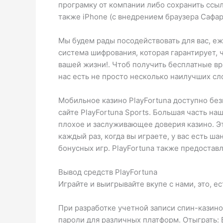
програмку от компании либо сохранить ссыл
также iPhone (с внедрением браузера Сафар
Мы будем рады посодействовать для вас, еж
система шифрования, которая гарантирует, 
вашей жизни!. Чтоб получить бесплатные вр
нас есть не просто несколько наилучших сло
Мобильное казино PlayFortuna доступно без
сайте PlayFortuna Sports. Большая часть на
плохое и заслуживающее доверия казино. Эт
каждый раз, когда вы играете, у вас есть ш
бонусных игр. PlayFortuna также предоставл
Вывод средств PlayFortuna
Играйте и выигрывайте вкупе с нами, это, е
При разработке учетной записи спин-казино
пароли для различных платформ. Отыграть: В