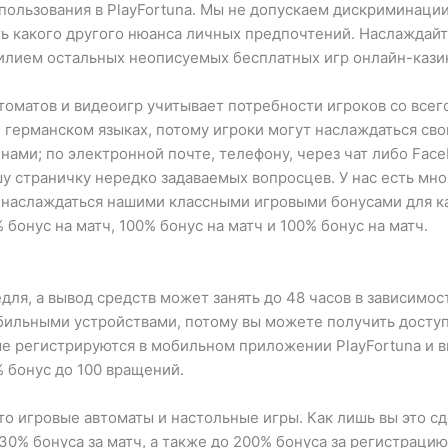
ользования в PlayFortuna. Мы не допускаем дискриминации 
ть какого другого нюанса личных предпочтений. Наслаждай
билием остальных неописуемых бесплатных игр онлайн-кази
оматов и видеоигр учитывает потребности игроков со всег
и германском языках, потому игроки могут наслаждаться с
 нами; по электронной почте, телефону, через чат либо Face
шу страничку нередко задаваемых вопросцев. У нас есть мно
 наслаждаться нашими классными игровыми бонусами для ка
 бонус на матч, 100% бонус на матч и 100% бонус на матч.
для, а вывод средств может занять до 48 часов в зависимос
ьными устройствами, потому вы можете получить доступ к 
рые регистрируются в мобильном приложении PlayFortuna и 
% бонус до 100 вращений.
сто игровые автоматы и настольные игры. Как лишь вы это 
30% бонуса за матч, а также до 200% бонуса за регистрацию