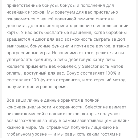
приветственные бонусы, бонусы и пополнения для
новейших игроков. Мы советуем для вас пристально
ознакомиться с нашей политикой лимитов снятия и
депозита, до этого чем принять решение о использовании
карты. У нас есть бесплатные вращения, когда барабаны
вращаются и дают для вас возможность сыграть за доп
выигрыши, бонусные функции и почти все другое, а также
прогрессивные игры. Независимо от того, решите ли вы
употреблять кредитную либо дебетовую карту либо
желаете применять веб-кошелек, у Selector есть метод
оплаты, доступный для вас. Бонус составляет 100% и
составляет 100 фунтов стерлингов, и это хороший метод
получить доп игровое время.
Все ваши личные данные хранятся в полной
конфиденциальности и сохранности. Selector не взимает
никаких комиссий с наших игроков, которые получают
вознаграждения за игру в самом захватывающем онлайн-
казино в мире. Мы стремимся получить лицензию на
глобальном уровне — и мы рады хоть каким гостям из