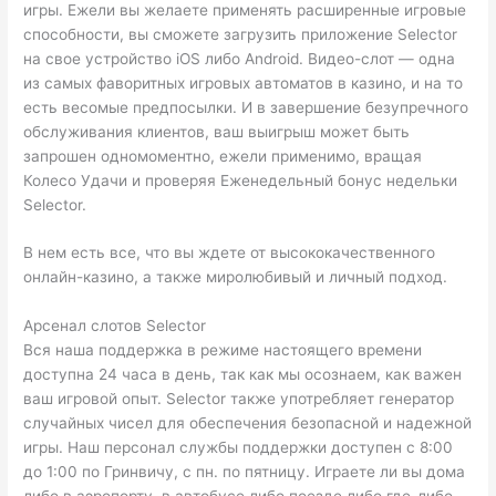
игры. Ежели вы желаете применять расширенные игровые
способности, вы сможете загрузить приложение Selector
на свое устройство iOS либо Android. Видео-слот — одна
из самых фаворитных игровых автоматов в казино, и на то
есть весомые предпосылки. И в завершение безупречного
обслуживания клиентов, ваш выигрыш может быть
запрошен одномоментно, ежели применимо, вращая
Колесо Удачи и проверяя Еженедельный бонус недельки
Selector.
В нем есть все, что вы ждете от высококачественного
онлайн-казино, а также миролюбивый и личный подход.
Арсенал слотов Selector
Вся наша поддержка в режиме настоящего времени
доступна 24 часа в день, так как мы осознаем, как важен
ваш игровой опыт. Selector также употребляет генератор
случайных чисел для обеспечения безопасной и надежной
игры. Наш персонал службы поддержки доступен с 8:00
до 1:00 по Гринвичу, с пн. по пятницу. Играете ли вы дома