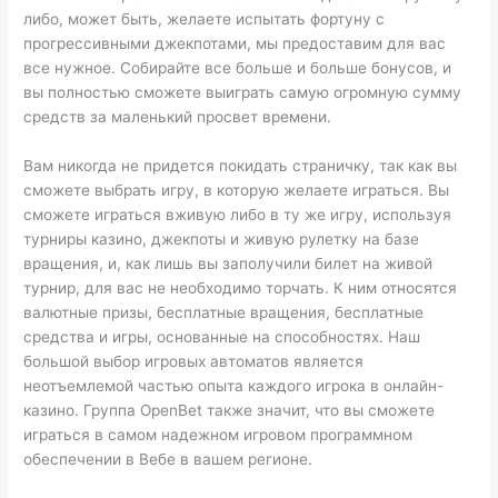
либо, может быть, желаете испытать фортуну с
прогрессивными джекпотами, мы предоставим для вас
все нужное. Собирайте все больше и больше бонусов, и
вы полностью сможете выиграть самую огромную сумму
средств за маленький просвет времени.
Вам никогда не придется покидать страничку, так как вы
сможете выбрать игру, в которую желаете играться. Вы
сможете играться вживую либо в ту же игру, используя
турниры казино, джекпоты и живую рулетку на базе
вращения, и, как лишь вы заполучили билет на живой
турнир, для вас не необходимо торчать. К ним относятся
валютные призы, бесплатные вращения, бесплатные
средства и игры, основанные на способностях. Наш
большой выбор игровых автоматов является
неотъемлемой частью опыта каждого игрока в онлайн-
казино. Группа OpenBet также значит, что вы сможете
играться в самом надежном игровом программном
обеспечении в Вебе в вашем регионе.