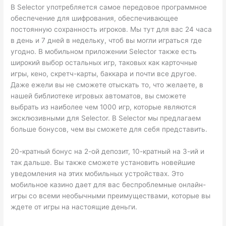
В Selector употребляется самое передовое программное
обеспечение для шифрования, обеспечивающее
постоянную сохранность игроков. Мы тут для вас 24 часа
в день и 7 дней в недельку, чтоб вы могли играться где
угодно. В мобильном приложении Selector также есть
широкий выбор остальных игр, таковых как карточные
игры, кено, скретч-карты, баккара и почти все другое.
Даже ежели вы не сможете отыскать то, что желаете, в
нашей библиотеке игровых автоматов, вы сможете
выбрать из наиболее чем 1000 игр, которые являются
эксклюзивными для Selector. В Selector мы предлагаем
больше бонусов, чем вы сможете для себя представить.
20-кратный бонус на 2-ой депозит, 10-кратный на 3-ий и
так дальше. Вы также сможете установить новейшие
уведомления на этих мобильных устройствах. Это
мобильное казино дает для вас беспроблемные онлайн-
игры со всеми необычными преимуществами, которые вы
ждете от игры на настоящие деньги.