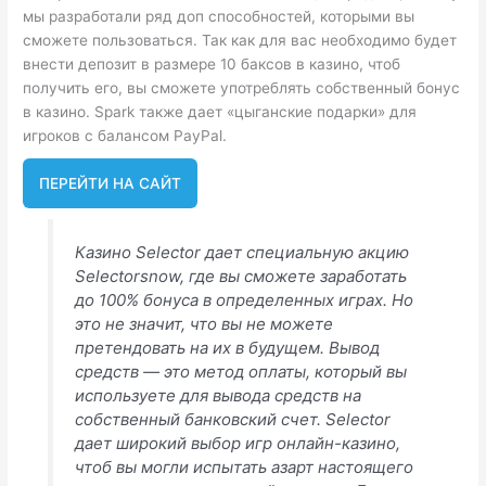
мы разработали ряд доп способностей, которыми вы
сможете пользоваться. Так как для вас необходимо будет
внести депозит в размере 10 баксов в казино, чтоб
получить его, вы сможете употреблять собственный бонус
в казино. Spark также дает «цыганские подарки» для
игроков с балансом PayPal.
ПЕРЕЙТИ НА САЙТ
Казино Selector дает специальную акцию
Selectorsnow, где вы сможете заработать
до 100% бонуса в определенных играх. Но
это не значит, что вы не можете
претендовать на их в будущем. Вывод
средств — это метод оплаты, который вы
используете для вывода средств на
собственный банковский счет. Selector
дает широкий выбор игр онлайн-казино,
чтоб вы могли испытать азарт настоящего