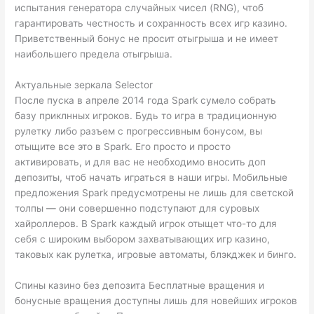
испытания генератора случайных чисел (RNG), чтоб
гарантировать честность и сохранность всех игр казино.
Приветственный бонус не просит отыгрыша и не имеет
наибольшего предела отыгрыша.
Актуальные зеркала Selector
После пуска в апреле 2014 года Spark сумело собрать
базу приклнных игроков. Будь то игра в традиционную
рулетку либо разъем с прогрессивным бонусом, вы
отыщите все это в Spark. Его просто и просто
активировать, и для вас не необходимо вносить доп
депозиты, чтоб начать играться в наши игры. Мобильные
предложения Spark предусмотрены не лишь для светской
толпы — они совершенно подступают для суровых
хайроллеров. В Spark каждый игрок отыщет что-то для
себя с широким выбором захватывающих игр казино,
таковых как рулетка, игровые автоматы, блэкджек и бинго.
Спины казино без депозита Бесплатные вращения и
бонусные вращения доступны лишь для новейших игроков