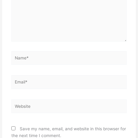
Name*
Email*
Website
Save my name, email, and website in this browser for
the next time I comment.