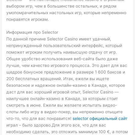
выбором игр, чем в большинстве остальных, и рядом
умопомрачительных настольных игр, которые непременно
понравятся игрокам.
Информация про Selector
По данной причине Selector Casino имеет удачный,
непринужденный пользовательский интерфейс, который
поможет игрокам получить наивысшую отдачу от игр.
Общее удобство использования веб-сайта было даже
лучше, чем качество игрового процесса. Это дает для вас
щедрое бонусное предложение в размере 1 600 баксов и
200 бесплатных вращений. Итак, ежели вы ищете
безопасное и надежное онлайн-казино в Канаде, которое
даст для вас хороший игровой опыт, Selector Casino —
наилучшее онлайн-казино в Канаде, за которым стоит
смотреть в июне. Ежели вы желаете испытать видео-
слоты либо игру в видео-покер, вы непременно отыщите
что-то, что для вас понравится!
selector официальный сайт
играл – было здорово.Для этого все, что для вас
необходимо сделать, это отложить минимум 100 €, а потом