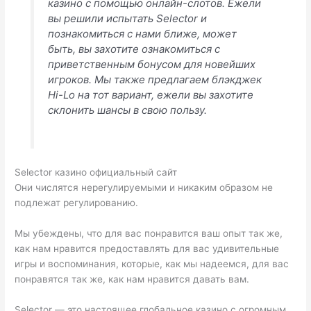
казино с помощью онлайн-слотов. Ежели
вы решили испытать Selector и
познакомиться с нами ближе, может
быть, вы захотите ознакомиться с
приветственным бонусом для новейших
игроков. Мы также предлагаем блэкджек
Hi-Lo на тот вариант, ежели вы захотите
склонить шансы в свою пользу.
Selector казино официальный сайт
Они числятся нерегулируемыми и никаким образом не
подлежат регулированию.
Мы убеждены, что для вас понравится ваш опыт так же,
как нам нравится предоставлять для вас удивительные
игры и воспоминания, которые, как мы надеемся, для вас
понравятся так же, как нам нравится давать вам.
Selector — это настоящее глобальное казино с огромным