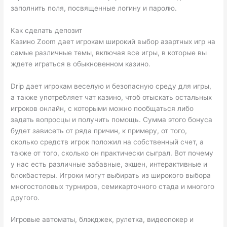
заполнить поля, посвященные логину и паролю.
Как сделать депозит
Казино Zoom дает игрокам широкий выбор азартных игр на
самые различные темы, включая все игры, в которые вы
ждете играться в обыкновенном казино.
Drip дает игрокам веселую и безопасную среду для игры,
а также употребляет чат казино, чтоб отыскать остальных
игроков онлайн, с которыми можно пообщаться либо
задать вопросцы и получить помощь. Сумма этого бонуса
будет зависеть от ряда причин, к примеру, от того,
сколько средств игрок положил на собственный счет, а
также от того, сколько он практически сыграл. Вот почему
у нас есть различные забавные, экшен, интерактивные и
блокбастеры. Игроки могут выбирать из широкого выбора
многостоловых турниров, семикарточного стада и многого
другого.
Игровые автоматы, блэкджек, рулетка, видеопокер и