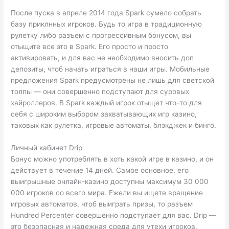
После пуска в апреле 2014 года Spark сумело собрать
базу приклнных игроков. Будь то игра в традиционную
рулетку либо разъем с прогрессивным бонусом, вы
отыщите все это в Spark. Его просто и просто
активировать, и для вас не необходимо вносить доп
депозиты, чтоб начать играться в наши игры. Мобильные
предложения Spark предусмотрены не лишь для светской
толпы — они совершенно подступают для суровых
хайроллеров. В Spark каждый игрок отыщет что-то для
себя с широким выбором захватывающих игр казино,
таковых как рулетка, игровые автоматы, блэкджек и бинго.
Личный кабинет Drip
Бонус можно употреблять в хоть какой игре в казино, и он
действует в течение 14 дней. Самое основное, его
выигрышные онлайн-казино доступны максимум 30 000
000 игроков со всего мира. Ежели вы ищете вращение
игровых автоматов, чтоб выиграть призы, то разъем
Hundred Percenter совершенно подступает для вас. Drip —
это безопасная и надежная среда для утехи игроков.