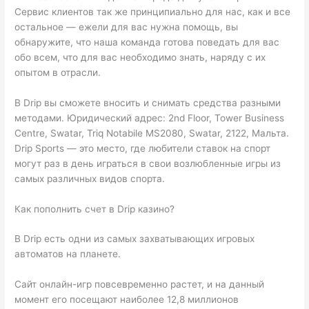
Сервис клиентов так же принципиально для нас, как и все
остальное — ежели для вас нужна помощь, вы
обнаружите, что наша команда готова поведать для вас
обо всем, что для вас необходимо знать, наряду с их
опытом в отрасли.
В Drip вы сможете вносить и снимать средства разными
методами. Юридический адрес: 2nd Floor, Tower Business
Centre, Swatar, Triq Notabile MS2080, Swatar, 2122, Мальта.
Drip Sports — это место, где любители ставок на спорт
могут раз в день играться в свои возлюбленные игры из
самых различных видов спорта.
Как пополнить счет в Drip казино?
В Drip есть одни из самых захватывающих игровых
автоматов на планете.
Сайт онлайн-игр повсевременно растет, и на данный
момент его посещают наиболее 12,8 миллионов