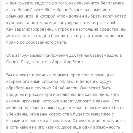
и выигрывать задолго до того, как закончится бесплатная
игра. Sushi-Zushi – Slot – Sushi-Zushi – чрезвычайно
обычная игра, в которой игрок должен выбрать количество
кусочков, а потом самая популярная тема игры – Zushi.
Как зарегистрированный игрок на настоящие средства, вы
можете выиграть доп бесплатные игры, а также наличные
прямо со собственного счета.
Оба загружаемых приложения доступны безвозмездно в
Google Play, а также в Apple App Store.
Вы сможете вносить и снимать средства с помощью
избранного вами способа оплаты, и депозиты будут
обработаны в течение 24–48 часов. Они могут быть
введены игроками при использовании казино либо хоть
какими игроками, которые вносят депозит в казино. Это
мобильное казино номер один в мире, и вы сможете быть
убеждены, что ваше устройство будет совместимо с
играми и игровыми автоматами. Ставки в игре, доступные
в хоть какой из игр казино, дают еще одну возможность