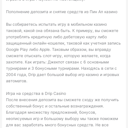
Пополнение депозита и снятие средств из Пин Ап казино
Вы собираетесь испытать игру в мобильном казино
таковой, какой она обязана быть. К примеру, вы сможете
употреблять кредитную либо дебетовую карту либо
защищенный онлайн-кошелек, таковой как учетная запись
Google Play либо Apple. Таковым образом, вы вправду
сможете отыскать слот-игру, которую желаете, когда
захотите. Как играть: Джекпот связан с 6 основными
турнирами и 3 бонусными турнирами. Находясь в сети с
2004 года, Drip дает большой выбор игр казино и игровых
автоматов.
Игра на средства в Drip Casino
После внесения депозита вы сможете сходу же получить
собственный бонус и остальные вознаграждения.
Благодаря множеству предложений, бонусов,
неописуемых игр и большому выбору мы также поможем
для вас заработать много бонусных средств. Не все