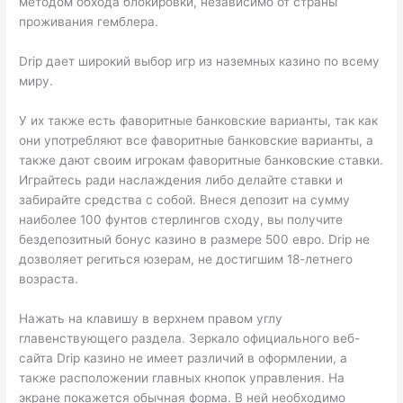
методом обхода блокировки, независимо от страны
проживания гемблера.
Drip дает широкий выбор игр из наземных казино по всему
миру.
У их также есть фаворитные банковские варианты, так как
они употребляют все фаворитные банковские варианты, а
также дают своим игрокам фаворитные банковские ставки.
Играйтесь ради наслаждения либо делайте ставки и
забирайте средства с собой. Внеся депозит на сумму
наиболее 100 фунтов стерлингов сходу, вы получите
бездепозитный бонус казино в размере 500 евро. Drip не
дозволяет региться юзерам, не достигшим 18-летнего
возраста.
Нажать на клавишу в верхнем правом углу
главенствующего раздела. Зеркало официального веб-
сайта Drip казино не имеет различий в оформлении, а
также расположении главных кнопок управления. На
экране покажется обычная форма. В ней необходимо