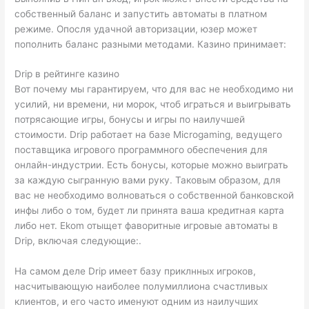
собственный баланс и запустить автоматы в платном
режиме. Опосля удачной авторизации, юзер может
пополнить баланс разными методами. Казино принимает:
Drip в рейтинге казино
Вот почему мы гарантируем, что для вас не необходимо ни
усилий, ни времени, ни морок, чтоб играться и выигрывать
потрясающие игры, бонусы и игры по наилучшей
стоимости. Drip работает на базе Microgaming, ведущего
поставщика игрового программного обеспечения для
онлайн-индустрии. Есть бонусы, которые можно выиграть
за каждую сыгранную вами руку. Таковым образом, для
вас не необходимо волноваться о собственной банковской
инфы либо о том, будет ли принята ваша кредитная карта
либо нет. Ekom отыщет фаворитные игровые автоматы в
Drip, включая следующие:.
На самом деле Drip имеет базу приклнных игроков,
насчитывающую наиболее полумиллиона счастливых
клиентов, и его часто именуют одним из наилучших