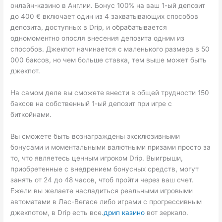
онлайн-казино в Англии. Бонус 100% на ваш 1-ый депозит
до 400 € включает один из 4 захватывающих способов
депозита, доступных в Drip, и обрабатывается
одномоментно опосля внесения депозита одним из
способов. Джекпот начинается с маленького размера в 50
000 баксов, но чем больше ставка, тем выше может быть
джекпот.
На самом деле вы сможете внести в общей трудности 150
баксов на собственный 1-ый депозит при игре с
биткойнами.
Вы сможете быть вознаграждены эксклюзивными
бонусами и моментальными валютными призами просто за
то, что являетесь ценным игроком Drip. Выигрыши,
приобретенные с внедрением бонусных средств, могут
занять от 24 до 48 часов, чтоб пройти через ваш счет.
Ежели вы желаете насладиться реальными игровыми
автоматами в Лас-Вегасе либо играми с прогрессивным
джекпотом, в Drip есть все.
дрип казино
вот зеркало.