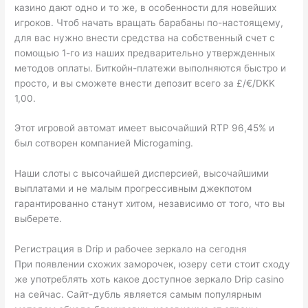
казино дают одно и то же, в особенности для новейших
игроков. Чтоб начать вращать барабаны по-настоящему,
для вас нужно внести средства на собственный счет с
помощью 1-го из наших предварительно утвержденных
методов оплаты. Биткойн-платежи выполняются быстро и
просто, и вы сможете внести депозит всего за £/€/DKK
1,00.
Этот игровой автомат имеет высочайший RTP 96,45% и
был сотворен компанией Microgaming.
Наши слоты с высочайшей дисперсией, высочайшими
выплатами и не малым прогрессивным джекпотом
гарантированно станут хитом, независимо от того, что вы
выберете.
Регистрация в Drip и рабочее зеркало на сегодня
При появлении схожих заморочек, юзеру сети стоит сходу
же употреблять хоть какое доступное зеркало Drip casino
на сейчас. Сайт-дубль является самым популярным