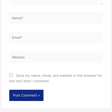
Name*
Email*
Website
Save my name, email, and website in this browser for
the next time I comment.