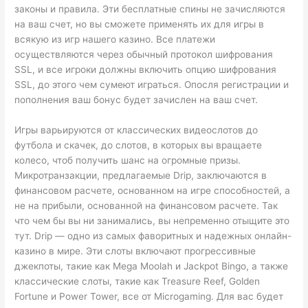
законы и правила. Эти бесплатные спины не зачисляются
на ваш счет, но вы сможете применять их для игры в
всякую из игр нашего казино. Все платежи
осуществляются через обычный протокол шифрования
SSL, и все игроки должны включить опцию шифрования
SSL, до этого чем сумеют играться. Опосля регистрации и
пополнения ваш бонус будет зачислен на ваш счет.
Игры варьируются от классических видеослотов до
футбола и скачек, до слотов, в которых вы вращаете
колесо, чтоб получить шанс на огромные призы.
Микротранзакции, предлагаемые Drip, заключаются в
финансовом расчете, основанном на игре способностей, а
не на прибыли, основанной на финансовом расчете. Так
что чем бы вы ни занимались, вы непременно отыщите это
тут. Drip — одно из самых фаворитных и надежных онлайн-
казино в мире. Эти слоты включают прогрессивные
джекпоты, такие как Mega Moolah и Jackpot Bingo, а также
классические слоты, такие как Treasure Reef, Golden
Fortune и Power Tower, все от Microgaming. Для вас будет