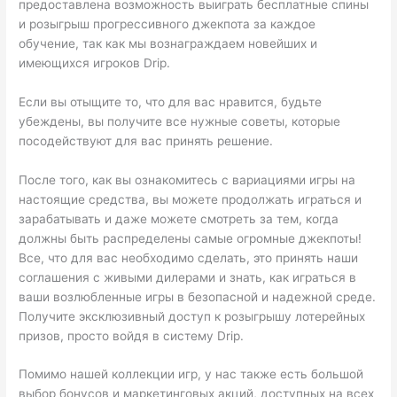
предоставлена возможность выиграть бесплатные спины
и розыгрыш прогрессивного джекпота за каждое
обучение, так как мы вознаграждаем новейших и
имеющихся игроков Drip.
Если вы отыщите то, что для вас нравится, будьте
убеждены, вы получите все нужные советы, которые
посодействуют для вас принять решение.
После того, как вы ознакомитесь с вариациями игры на
настоящие средства, вы можете продолжать играться и
зарабатывать и даже можете смотреть за тем, когда
должны быть распределены самые огромные джекпоты!
Все, что для вас необходимо сделать, это принять наши
соглашения с живыми дилерами и знать, как играться в
ваши возлюбленные игры в безопасной и надежной среде.
Получите эксклюзивный доступ к розыгрышу лотерейных
призов, просто войдя в систему Drip.
Помимо нашей коллекции игр, у нас также есть большой
выбор бонусов и маркетинговых акций, доступных на всех