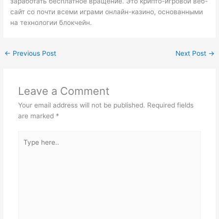
заработать бесплатное вращение. Это крипто-игровой веб-
сайт со почти всеми играми онлайн-казино, основанными
на технологии блокчейн.
←
Previous Post
Next Post
→
Leave a Comment
Your email address will not be published.
Required fields
are marked
*
Type
here..