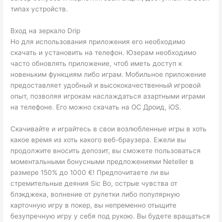
типах устройств.
Вход на зеркало Drip
Но для использования приложения его необходимо
скачать и установить на телефон. Юзерам необходимо
часто обновлять приложение, чтоб иметь доступ к
новеньким функциям либо играм. Мобильное приложение
предоставляет удобный и высококачественный игровой
опыт, позволяя игрокам наслаждаться азартными играми
на телефоне. Его можно скачать на ОС Дроид, iOS.
Скачивайте и играйтесь в свои возлюбленные игры в хоть
какое время из хоть какого веб-браузера. Ежели вы
продолжите вносить депозит, вы сможете пользоваться
моментальными бонусными предложениями Neteller в
размере 150% до 1000 €! Предпочитаете ли вы
стремительные деяния Sic Bo, острые чувства от
блэкджека, волнение от рулетки либо популярную
карточную игру в покер, вы непременно отыщите
безупречную игру у себя под рукою. Вы будете вращаться