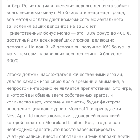
выбор. Регистрация и внесение первого депозита займет
всего несколько минут. Чтоб сделать вещи еще проще,
все методы оплаты дают возможность моментального
зачисления ваших депозитов на ваш счет.
Приветственный бонус Monro — это 100% бонус до 400 €,
доступный для всех новейших игроков, делающих
депозиты. На ваш 3-ий депозит вы получите 10% бонус на
матч, тем самым завершив весь депозитный бонус до
300%!
Игроки должны наслаждаться качественными играми,
уделяя каждой игре свою долю времени и внимания, а
непростой интерфейс не является препятствием. Это игра,
в которой вы обманываете собственных врагов, и
количество карт, которые у вас есть, будет фактором,
определяющим ваш фуррор. MonrooffLtd принадлежит
Nest App Ltd (номер компании: , дочерней компанией
которой является Monroland Limited. Все, что для вас
необходимо сделать, это просто зарегистрировать
учетную запись, внести собственный 1-ый депозит, войти