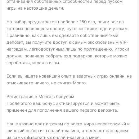
оттачивания собственных способностей перед пуском
игры на настоящие деньги.
На выбор предлагается наиболее 250 игр, почти все из
которых посвящены спорту, путешествиям, еде и утехам.
Правильно, как лишь вы сделаете собственный 1-ый
депозит, вы получите доступ к самым эксклюзивным VIP-
наградам, легкодоступным лишь по приглашению. Игроки
должны поначалу собрать ряд подарков, которые можно
заработать, играя в игры.
Если вы ищете новейший опыт в азартных играх онлайн, не
отыскиваете ничего, не считая Monro.
Регистрация в Monro с бонусом
После этого ваш бонус активизируется и может быть
применен для пополнения вашего первого депозита.
Наше казино дает игрокам со всего мира неповторимый и
широкий выбор игр онлайн-казино, что делает нас одним
из самых фаворитных онлайн-казино в мире.