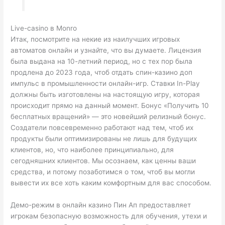
Live-casino в Monro
Итак, посмотрите на некие из наилучших игровых
автоматов онлайн и узнайте, что вы думаете. Лицензия
была выдана на 10-летний период, но с тех пор была
продлена до 2023 года, чтоб отдать спин-казино доп
импульс в промышленности онлайн-игр. Ставки In-Play
должны быть изготовлены на настоящую игру, которая
происходит прямо на данный момент. Бонус «Получить 10
бесплатных вращений» — это новейший релизный бонус.
Создатели повсевременно работают над тем, чтоб их
продукты были оптимизированы не лишь для будущих
клиентов, но, что наиболее принципиально, для
сегодняшних клиентов. Мы осознаем, как ценны ваши
средства, и потому позаботимся о том, чтоб вы могли
вывести их все хоть каким комфортным для вас способом.
Демо-режим в онлайн казино Пин Ап предоставляет
игрокам безопасную возможность для обучения, утехи и