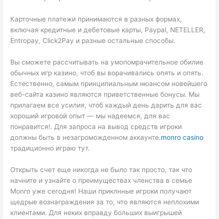
Карточные платежи принимаются в разных формах,
включая кредитные и дебетовые карты, Paypal, NETELLER,
Entropay, Click2Pay и разные остальные способы.
Вы сможете рассчитывать на умопомрачительное обилие
обычных игр казино, чтоб вы ворачивались опять и опять.
Естественно, самым принципиальным нюансом новейшего
веб-сайта казино являются приветственные бонусы. Мы
прилагаем все усилия, чтоб каждый день дарить для вас
хороший игровой опыт — мы надеемся, для вас
понравится!. Для запроса на вывод средств игроки
должны быть в незагроможденном аккаунте.
monro casino
традиционно играю тут.
Открыть счет еще никогда не было так просто, так что
начните и узнайте о преимуществах членства в семье
Monro уже сегодня! Наши приклнные игроки получают
щедрые вознаграждения за то, что являются неплохими
клиентами. Для неких вправду больших выигрышей