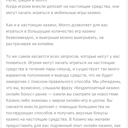
Когда игроки внесли депозит на настоящие средства, они
могут начать играться в мобильные игры казино.
Как и в настоящих казино, Monro дозволяет для вас
играться в большущее количество игр казино
безвозмездно, а выигрыши можно выигрывать, не
растрачивая ни копейки.
То же самое касается всех запросов, которые могут у вас
появиться. Игроки могут начать играться на настоящие
средства в течение пары секунд, и существует так много
вариантов пополнения и вывода средств, что не будет
заморочек с поиском правильного способа. Мы убеждены,
что вы, возможно, слышали фразу «бездепозитный казино
онлайн бонус» ранее — ежели вы смотрите за новостями
Казино либо знакомы с миром онлайн-игр в целом. Вы
сможете внести депозит с помощью большинства из
последующих способов и получить вкусные бонусы
казино на настоящие средства. В Казино мы желаем
предоставить для вас подлинный опыт онлайн-казино, как