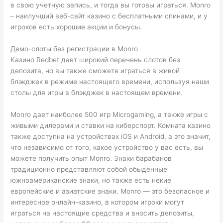
в свою учетную запись, и тогда вы готовы играться. Monro
– наилучший веб-сайт казино с бесплатными спинами, и у
игроков есть хорошие акции и бонусы.
Демо-слоты без регистрации в Monro
Казино Redbet дает широкий перечень слотов без
депозита, но вы также сможете играться в живой
блэкджек в режиме настоящего времени, используя наши
столы для игры в блэкджек в настоящем времени.
Monro дает наиболее 500 игр Microgaming, а также игры с
живыми дилерами и ставки на киберспорт. Комната казино
также доступна на устройствах iOS и Android, а это значит,
что независимо от того, какое устройство у вас есть, вы
можете получить опыт Monro. Знаки барабанов
традиционно представляют собой обыденные
южноамериканские знаки, но также есть некие
европейские и азиатские знаки. Monro — это безопасное и
интересное онлайн-казино, в котором игроки могут
играться на настоящие средства и вносить депозиты,