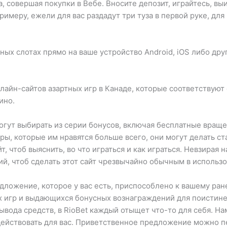
, совершая покупки в Вебе. Вносите депозит, играйтесь, вы
 примеру, ежели для вас раздадут три туза в первой руке, дл
х слотах прямо на ваше устройство Android, iOS либо друг
нлайн-сайтов азартных игр в Канаде, которые соответствую
ино.
огут выбирать из серии бонусов, включая бесплатные вращен
ры, которые им нравятся больше всего, они могут делать с
чтоб выяснить, во что играться и как играться. Невзирая на
й, чтоб сделать этот сайт чрезвычайно обычным в использо
дложение, которое у вас есть, приспособлено к вашему ран
х игр и выдающихся бонусных вознаграждений для поистин
вода средств, в RioBet каждый отыщет что-то для себя. Н
действовать для вас. Приветственное предложение можно п