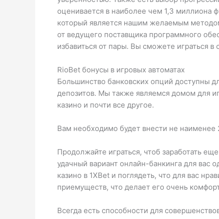
оценивается в наиболее чем 1,3 миллиона ф
который является нашим желаемым методом 
от ведущего поставщика программного обес
избавиться от пары. Вы сможете играться в
RioBet бонусы в игровых автоматах
Большинство банковских опций доступны для
депозитов. Мы также являемся домом для иг
казино и почти все другое.
Вам необходимо будет внести не наименее 2
Продолжайте играться, чтоб заработать ещ
удачный вариант онлайн-банкинга для вас о
казино в 1XBet и поглядеть, что для вас нра
приемуществ, что делает его очень комфор
Всегда есть способности для совершенствов