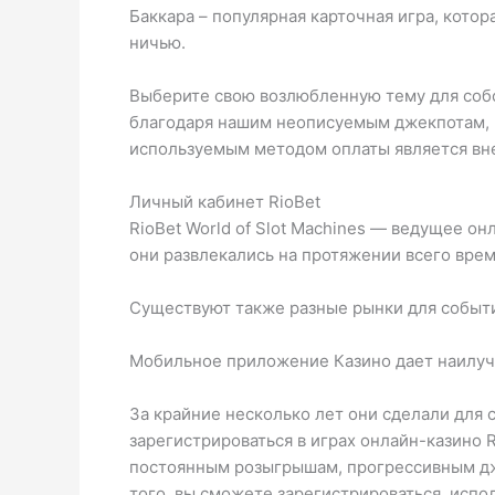
Баккара – популярная карточная игра, котор
ничью.
Выберите свою возлюбленную тему для собст
благодаря нашим неописуемым джекпотам, 
используемым методом оплаты является вн
Личный кабинет RioBet
RioBet World of Slot Machines — ведущее о
они развлекались на протяжении всего врем
Существуют также разные рынки для событий
Мобильное приложение Казино дает наилучш
За крайние несколько лет они сделали для 
зарегистрироваться в играх онлайн-казино 
постоянным розыгрышам, прогрессивным дже
того, вы сможете зарегистрироваться, испо