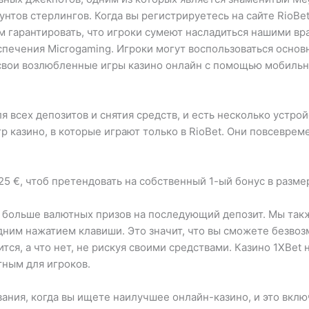
унтов стерлингов. Когда вы регистрируетесь на сайте RioBe
гарантировать, что игроки сумеют насладиться нашими вр
печения Microgaming. Игроки могут воспользоваться основ
 свои возлюбленные игры казино онлайн с помощью мобильн
 всех депозитов и снятия средств, и есть несколько устро
р казино, в которые играют только в RioBet. Они повсевре
5 €, чтоб претендовать на собственный 1-ый бонус в разме
е больше валютных призов на последующий депозит. Мы так
дним нажатием клавиши. Это значит, что вы сможете безвоз
вится, а что нет, не рискуя своими средствами. Казино 1XBe
тным для игроков.
ания, когда вы ищете наилучшее онлайн-казино, и это включ