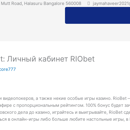
K Mutt Road, Halasuru Bangalore 560008
jaymahaveer2021
t: Личный кабинет RIObet
core777
и видеопокеров, а также некие особые игры казино. RioBet 
 эфире с пропорциональным рейтингом. 100% бонус будет зач
ковского дела до казино, играйтесь и выигрывайте, RioBet с
ся в онлайн-игры либо больше любите настольные игры, в 