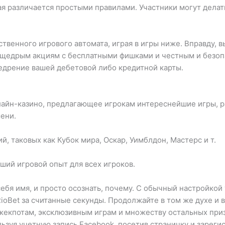
ая различается простыми правилами. Участники могут делать
венного игрового автомата, играя в игры ниже. Вправду, в
щедрым акциям с бесплатными фишками и честным и безоп
едрение вашей дебетовой либо кредитной карты.
нлайн-казино, предлагающее игрокам интереснейшие игры, р
ени.
, таковых как Кубок мира, Оскар, Уимблдон, Мастерс и т.
ий игровой опыт для всех игроков.
себя имя, и просто осознать, почему. С обычный настройкой
RioBet за считанные секунды. Продолжайте в том же духе и
кпотам, эксклюзивным играм и множеству остальных призо
льзуя учетную запись Facebook, посетив страничку и зарег