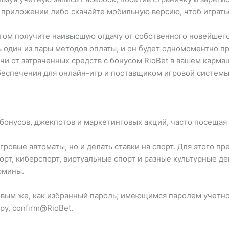
в приложении либо скачайте мобильную версию, чтоб игратьс
отом получите наивысшую отдачу от собственного новейшего
ь один из пары методов оплаты, и он будет одномоментно пр
ачи от затраченных средств с бонусом RioBet в вашем карма
спечения для онлайн-игр и поставщиком игровой системы R
з бонусов, джекпотов и маркетинговых акций, часто посещая
игровые автоматы, но и делать ставки на спорт. Для этого 
орт, киберспорт, виртуальные спорт и разные культурные де
рмины.
вым же, как избранный пароль; имеющимся паролем учетной
ру, confirm@RioBet.