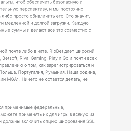
Мальты, чтоб обеспечить безопасную и
тельную перспективу, и мы постоянно
либо просто обналичить его. Это значит,
ти медленной и долгой загрузки. Каждую
ные суммы и делают все это совместно с
ой почте либо в чате. RioBet дает широкий
tsoft, Rival Gaming, Play n Go и почти всех
равлению о том, как зарегистрироваться и
 Польша, Португалия, Румыния, Наша родина,
и MGA: . Ничего не остается делать, не
ются применимые федеральные,
сможете применять их для игры в всякую из
ки должны включить опцию шифрования SSL,
.