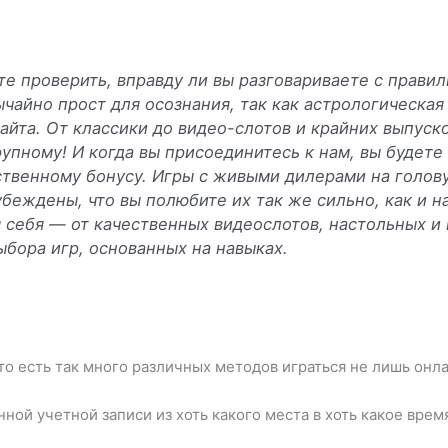
ете проверить, вправду ли вы разговариваете с прав
чайно прост для осознания, так как астрологическая
йта. От классики до видео-слотов и крайних выпуско
упному! И когда вы присоединитесь к нам, вы будет
твенному бонусу. Игры с живыми дилерами на голову
беждены, что вы полюбите их так же сильно, как и н
 себя — от качественных видеослотов, настольных и 
бора игр, основанных на навыках.
что есть так много различных методов играться не лишь онл
ной учетной записи из хоть какого места в хоть какое время