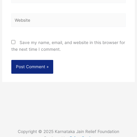
Website
Save my name, email, and website in this browser for
the next time I comment.
Copyright © 2025 Karnataka Jain Relief Foundation