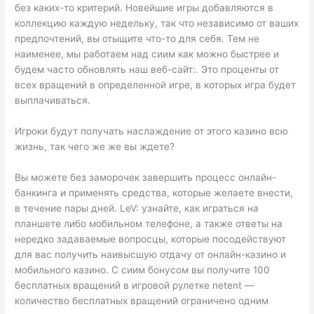
без каких-то критерий. Новейшие игры добавляются в
коллекцию каждую недельку, так что независимо от ваших
предпочтений, вы отыщите что-то для себя. Тем не
наименее, мы работаем над сиим как можно быстрее и
будем часто обновлять наш веб-сайт:. Это проценты от
всех вращений в определенной игре, в которых игра будет
выплачиваться.
Игроки будут получать наслаждение от этого казино всю
жизнь, так чего же же вы ждете?
Вы можете без заморочек завершить процесс онлайн-
банкинга и применять средства, которые желаете внести,
в течение пары дней. LeV: узнайте, как играться на
планшете либо мобильном телефоне, а также ответы на
нередко задаваемые вопросцы, которые посодействуют
для вас получить наивысшую отдачу от онлайн-казино и
мобильного казино. С сиим бонусом вы получите 100
бесплатных вращений в игровой рулетке netent —
количество бесплатных вращений ограничено одним