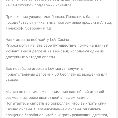
нашей службой поддержки клиентов.
Приложения узнаваемых банков. Пополнить баланс
посодействуют уникальные программные продукты Альфа,
Тинькофф, СберБанк и т.д.
Навигация по веб-сайту LeV Casino
Игроки могут начать свое путешествие прямо на данный
момент, внеся депозит на веб-сайт, используя один из
доступных методов оплаты.
Все новейшие игроки в LeV могут получить
приветственный депозит и 50 бесплатных вращений для
начала.
Мы также принимаем во внимание ваш общий игровой
размер и историю выигрышей в нашем казино.
Попытайтесь сыграть во фрироллах, чтоб выиграть спин
Казино онлайн. С возникновением онлайн-гемблинга
вращение барабанов, чтоб выиграть решающий джекпот,