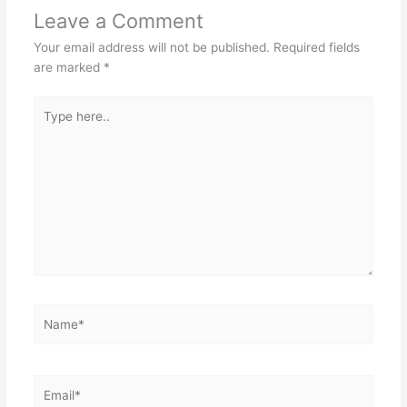
Leave a Comment
Your email address will not be published.
Required fields
are marked
*
Type
here..
Name*
Email*