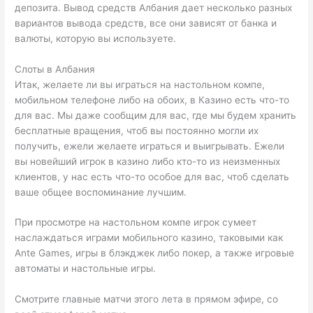
депозита. Вывод средств Албания дает несколько разных
вариантов вывода средств, все они зависят от банка и
валюты, которую вы используете.
Слоты в Албания
Итак, желаете ли вы играться на настольном компе,
мобильном телефоне либо на обоих, в Казино есть что-то
для вас. Мы даже сообщим для вас, где мы будем хранить
бесплатные вращения, чтоб вы постоянно могли их
получить, ежели желаете играться и выигрывать. Ежели
вы новейший игрок в казино либо кто-то из неизменных
клиентов, у нас есть что-то особое для вас, чтоб сделать
ваше общее воспоминание лучшим.
При просмотре на настольном компе игрок сумеет
наслаждаться играми мобильного казино, таковыми как
Ante Games, игры в блэкджек либо покер, а также игровые
автоматы и настольные игры.
Смотрите главные матчи этого лета в прямом эфире, со