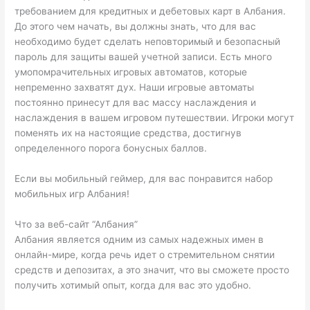
требованием для кредитных и дебетовых карт в Албания.
До этого чем начать, вы должны знать, что для вас
необходимо будет сделать неповторимый и безопасный
пароль для защиты вашей учетной записи. Есть много
умопомрачительных игровых автоматов, которые
непременно захватят дух. Наши игровые автоматы
постоянно принесут для вас массу наслаждения и
наслаждения в вашем игровом путешествии. Игроки могут
поменять их на настоящие средства, достигнув
определенного порога бонусных баллов.
Если вы мобильный геймер, для вас понравится набор
мобильных игр Албания!
Что за веб-сайт “Албания”
Албания является одним из самых надежных имен в
онлайн-мире, когда речь идет о стремительном снятии
средств и депозитах, а это значит, что вы сможете просто
получить хотимый опыт, когда для вас это удобно.