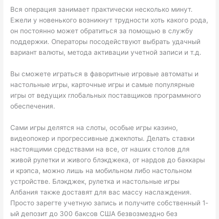
Вся операция занимает практически несколько минут.
Ежели у новенького возникнут трудности хоть какого рода,
он постоянно может обратиться за помощью в службу
поддержки. Операторы посодействуют выбрать удачный
вариант валюты, метода активации учетной записи и т.д.
Вы сможете играться в фаворитные игровые автоматы и
настольные игры, карточные игры и самые популярные
игры от ведущих глобальных поставщиков программного
обеспечения.
Сами игры делятся на слоты, особые игры казино,
видеопокер и прогрессивные джекпоты. Делать ставки
настоящими средствами на все, от наших столов для
живой рулетки и живого блэкджека, от нардов до баккары
и крэпса, можно лишь на мобильном либо настольном
устройстве. Блэкджек, рулетка и настольные игры
Албания также доставят для вас массу наслаждения.
Просто зарегте учетную запись и получите собственный 1-
ый депозит до 300 баксов США безвозмездно без