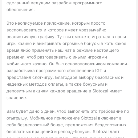
сделанный ведущим разрабом программного
обеспечения.
Это неописуемое приложение, которым просто
воспользоваться и которое имеет чрезвычайно
реалистичную графику. Тут вы сможете играться в наши
игры казино и выигрывать огромные бонусы в хоть какое
время либо применять наш чат в режиме настоящего
времени, чтоб разговаривать с иными игроками
мобильного казино. Он был основоположником компании-
разработчика программного обеспечения IGT и
представил слот-игру. Благодаря выбору безопасных и
надежных методов оплаты, а также бонусным и
депозитным акциям каждое вращение в Slotozal имеет
значение.
Вам будет дано 5 дней, чтоб выполнить это требование по
отыгрышу. Мобильное приложение Slotozal включает в
себя бездепозитный бонус, предложения бездепозитных
бесплатных вращений и релоад-бонусы. Slotozal дает