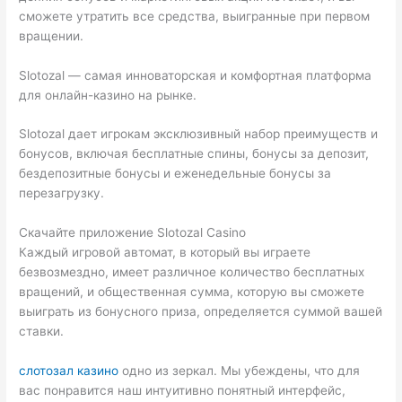
сможете утратить все средства, выигранные при первом
вращении.
Slotozal — самая инноваторская и комфортная платформа
для онлайн-казино на рынке.
Slotozal дает игрокам эксклюзивный набор преимуществ и
бонусов, включая бесплатные спины, бонусы за депозит,
бездепозитные бонусы и еженедельные бонусы за
перезагрузку.
Скачайте приложение Slotozal Casino
Каждый игровой автомат, в который вы играете
безвозмездно, имеет различное количество бесплатных
вращений, и общественная сумма, которую вы сможете
выиграть из бонусного приза, определяется суммой вашей
ставки.
слотозал казино
одно из зеркал. Мы убеждены, что для
вас понравится наш интуитивно понятный интерфейс,