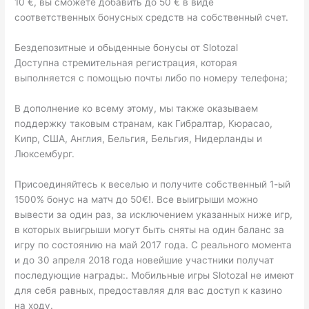
10 €, вы сможете добавить до 50 € в виде
соответственных бонусных средств на собственный счет.
Бездепозитные и обыденные бонусы от Slotozal
Доступна стремительная регистрация, которая
выполняется с помощью почты либо по номеру телефона;
В дополнение ко всему этому, мы также оказываем
поддержку таковым странам, как Гибралтар, Кюрасао,
Кипр, США, Англия, Бельгия, Бельгия, Нидерланды и
Люксембург.
Присоединяйтесь к веселью и получите собственный 1-ый
1500% бонус на матч до 50€!. Все выигрыши можно
вывести за один раз, за исключением указанных ниже игр,
в которых выигрыши могут быть сняты на один баланс за
игру по состоянию на май 2017 года. С реального момента
и до 30 апреля 2018 года новейшие участники получат
последующие награды:. Мобильные игры Slotozal не имеют
для себя равных, предоставляя для вас доступ к казино
на ходу.