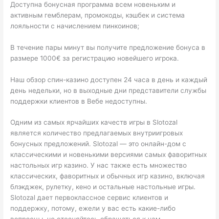
Доступна бонусная программа всем новеньким и
активным гемблерам, промокоды, кэшбек и система
лояльности с начислением пинкоинов;
В течение пары минут вы получите предложение бонуса в
размере 1000€ за регистрацию новейшего игрока.
Наш обзор спин-казино доступен 24 часа в день и каждый
день недельки, но в выходные дни представители службы
поддержки клиентов в Вебе недоступны.
Одним из самых ярчайших качеств игры в Slotozal
является количество предлагаемых внутриигровых
бонусных предложений. Slotozal — это онлайн-дом с
классическими и новенькими версиями самых фаворитных
настольных игр казино. У нас также есть множество
классических, фаворитных и обычных игр казино, включая
блэкджек, рулетку, кено и остальные настольные игры.
Slotozal дает первоклассное сервис клиентов и
поддержку, потому, ежели у вас есть какие-либо