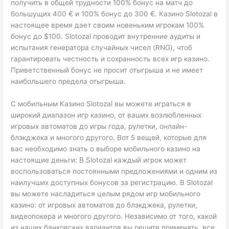
получить в общей трудности 100% бонус на матч до
большущих 400 € и 100% бонус до 300 €. Казино Slotozal в
настоящее время дает своим новеньким игрокам 100%
бонус до $100. Slotozal проводит внутренние аудиты и
испытания генератора случайных чисел (RNG), чтоб
гарантировать честность и сохранность всех игр казино.
Приветственный бонус не просит отыгрыша и не имеет
наибольшего предела отыгрыша.
С мобильным Казино Slotozal вы можете играться в
широкий диапазон игр казино, от ваших возлюбленных
игровых автоматов до игры года, рулетки, онлайн-
блэкджека и многого другого. Вот 5 вещей, которые для
вас необходимо знать о выборе мобильного казино на
настоящие деньги: В Slotozal каждый игрок может
воспользоваться постоянными предложениями и одним из
наилучших доступных бонусов за регистрацию. В Slotozal
вы можете насладиться целым рядом игр мобильного
казино: от игровых автоматов до блэкджека, рулетки,
видеопокера и многого другого. Независимо от того, какой
из наших банковских вариантов вы решите применять, все