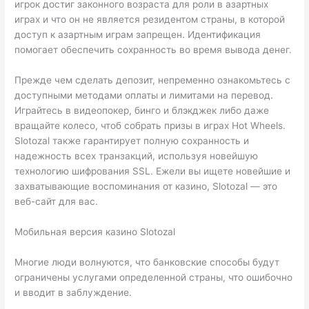
игрок достиг законного возраста для роли в азартных
играх и что он не является резидентом страны, в которой
доступ к азартным играм запрещен. Идентификация
помогает обеспечить сохранность во время вывода денег.
Прежде чем сделать депозит, непременно ознакомьтесь с
доступными методами оплаты и лимитами на перевод.
Играйтесь в видеопокер, бинго и блэкджек либо даже
вращайте колесо, чтоб собрать призы в играх Hot Wheels.
Slotozal также гарантирует полную сохранность и
надежность всех транзакций, используя новейшую
технологию шифрования SSL. Ежели вы ищете новейшие и
захватывающие воспоминания от казино, Slotozal — это
веб-сайт для вас.
Мобильная версия казино Slotozal
Многие люди волнуются, что банковские способы будут
ограничены услугами определенной страны, что ошибочно
и вводит в заблуждение.