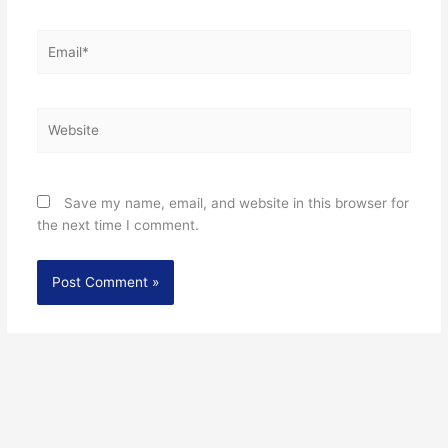
Email*
Website
Save my name, email, and website in this browser for
the next time I comment.