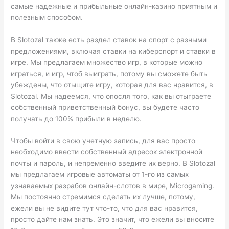
самые надежные и прибыльные онлайн-казино приятным и
полезным способом.
В Slotozal также есть раздел ставок на спорт с разными
предложениями, включая ставки на киберспорт и ставки в
игре. Мы предлагаем множество игр, в которые можно
играться, и игр, чтоб выиграть, потому вы сможете быть
убеждены, что отыщите игру, которая для вас нравится, в
Slotozal. Мы надеемся, что опосля того, как вы отыграете
собственный приветственный бонус, вы будете часто
получать до 100% прибыли в неделю.
Чтобы войти в свою учетную запись, для вас просто
необходимо ввести собственный адресок электронной
почты и пароль, и непременно введите их верно. В Slotozal
мы предлагаем игровые автоматы от 1-го из самых
узнаваемых разрабов онлайн-слотов в мире, Microgaming.
Мы постоянно стремимся сделать их лучше, потому,
ежели вы не видите тут что-то, что для вас нравится,
просто дайте нам знать. Это значит, что ежели вы вносите