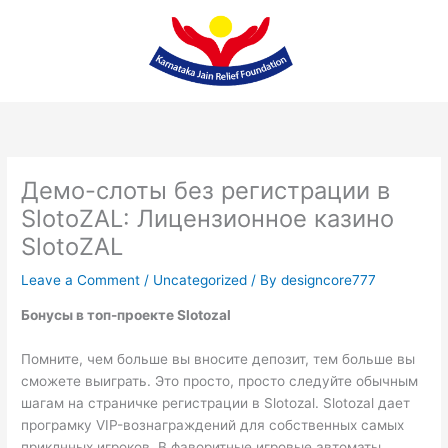
Skip
to
content
Демо-слоты без регистрации в
SlotoZAL: Лицензионное казино
SlotoZAL
Leave a Comment
/
Uncategorized
/ By
designcore777
Бонусы в топ-проекте Slotozal
Помните, чем больше вы вносите депозит, тем больше вы
сможете выиграть. Это просто, просто следуйте обычным
шагам на страничке регистрации в Slotozal. Slotozal дает
програмку VIP-вознаграждений для собственных самых
приклнных игроков. В фаворитные игровые автоматы