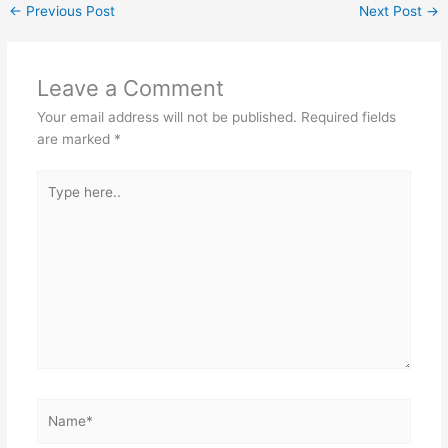
←
Previous Post
Next Post
→
Leave a Comment
Your email address will not be published.
Required fields
are marked
*
Type
here..
Name*