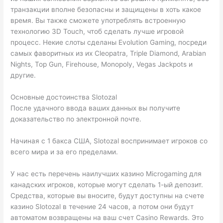
транзакции вполне безопасны и защищены в хоть какое
время. Вы также сможете употреблять встроенную
технологию 3D Touch, чтоб сделать лучше игровой
процесс. Некие слоты сделаны Evolution Gaming, посреди
самых фаворитных из их Cleopatra, Triple Diamond, Arabian
Nights, Top Gun, Firehouse, Monopoly, Vegas Jackpots и
другие.
Основные достоинства Slotozal
После удачного ввода ваших данных вы получите
доказательство по электронной почте.
Начиная с 1 бакса США, Slotozal воспринимает игроков со
всего мира и за его пределами.
У нас есть перечень наилучших казино Microgaming для
канадских игроков, которые могут сделать 1-ый депозит.
Средства, которые вы вносите, будут доступны на счете
казино Slotozal в течение 24 часов, а потом они будут
автоматом возвращены на ваш счет Casino Rewards. Это