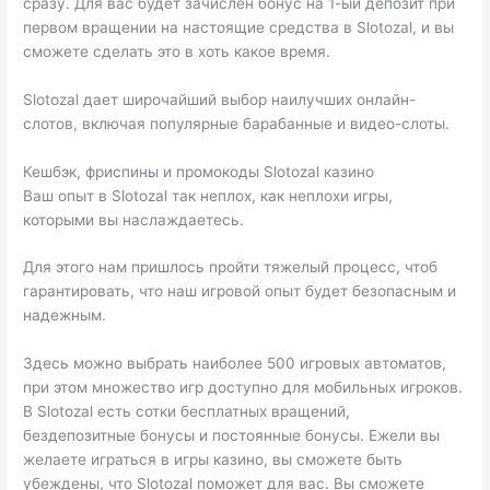
сразу. Для вас будет зачислен бонус на 1-ый депозит при
первом вращении на настоящие средства в Slotozal, и вы
сможете сделать это в хоть какое время.
Slotozal дает широчайший выбор наилучших онлайн-
слотов, включая популярные барабанные и видео-слоты.
Кешбэк, фриспины и промокоды Slotozal казино
Ваш опыт в Slotozal так неплох, как неплохи игры,
которыми вы наслаждаетесь.
Для этого нам пришлось пройти тяжелый процесс, чтоб
гарантировать, что наш игровой опыт будет безопасным и
надежным.
Здесь можно выбрать наиболее 500 игровых автоматов,
при этом множество игр доступно для мобильных игроков.
В Slotozal есть сотки бесплатных вращений,
бездепозитные бонусы и постоянные бонусы. Ежели вы
желаете играться в игры казино, вы сможете быть
убеждены, что Slotozal поможет для вас. Вы сможете