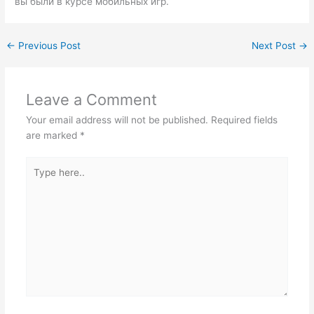
вы были в курсе мобильных игр.
←
Previous Post
Next Post
→
Leave a Comment
Your email address will not be published.
Required fields
are marked
*
Type
here..