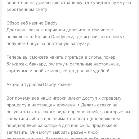
вернетесь на домашнюю страничку, где увидите сумму на
собственном счету.
Обзор веб казино Daddy
Доступны разные варианты депозита, в том числе
несколько от Казино Daddynerz, где игроки также могут
получить бонус за повторную загрузку.
Теперь вы сможете начать играться в слоты, покер,
блэкджек, баккару, рулетку и остальные настольные,
карточные и особые игры, когда для вас удобно!
Акции и турниры Daddy казино
Вот почему все наши игроки имеют доступ к игровому
процессу в настоящем времени. • Делать ставки на
результаты хоть какого вида соревнований, за которые вы
заплатили либо с вас взимается плата (внебиржевом
порядке) либо за которые для вас было предложено
заплатить. Они могут выбрать разъем либо
присоединиться к блэкджеку, рулетке либо коллекции