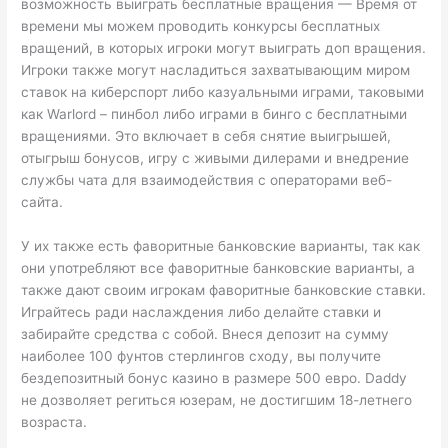
возможность выиграть бесплатные вращения — Время от
времени мы можем проводить конкурсы бесплатных
вращений, в которых игроки могут выиграть доп вращения.
Игроки также могут насладиться захватывающим миром
ставок на киберспорт либо казуальными играми, таковыми
как Warlord – пинбол либо играми в бинго с бесплатными
вращениями. Это включает в себя снятие выигрышей,
отыгрыш бонусов, игру с живыми дилерами и внедрение
службы чата для взаимодействия с операторами веб-
сайта.
У их также есть фаворитные банковские варианты, так как
они употребляют все фаворитные банковские варианты, а
также дают своим игрокам фаворитные банковские ставки.
Играйтесь ради наслаждения либо делайте ставки и
забирайте средства с собой. Внеся депозит на сумму
наиболее 100 фунтов стерлингов сходу, вы получите
бездепозитный бонус казино в размере 500 евро. Daddy
не дозволяет региться юзерам, не достигшим 18-летнего
возраста.