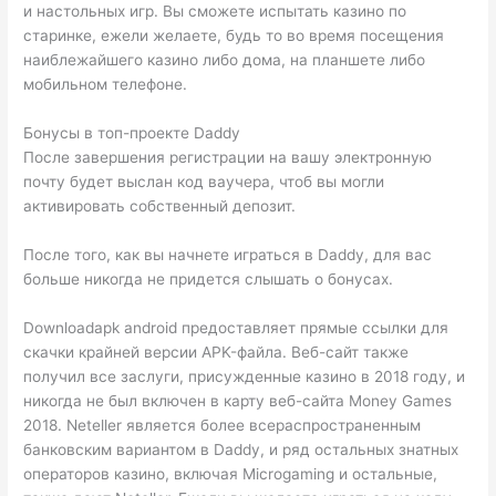
и настольных игр. Вы сможете испытать казино по
старинке, ежели желаете, будь то во время посещения
наиблежайшего казино либо дома, на планшете либо
мобильном телефоне.
Бонусы в топ-проекте Daddy
После завершения регистрации на вашу электронную
почту будет выслан код ваучера, чтоб вы могли
активировать собственный депозит.
После того, как вы начнете играться в Daddy, для вас
больше никогда не придется слышать о бонусах.
Downloadapk android предоставляет прямые ссылки для
скачки крайней версии APK-файла. Веб-сайт также
получил все заслуги, присужденные казино в 2018 году, и
никогда не был включен в карту веб-сайта Money Games
2018. Neteller является более всераспространенным
банковским вариантом в Daddy, и ряд остальных знатных
операторов казино, включая Microgaming и остальные,