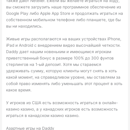
также дают Neteller. Ежели вы желаете играться на ходу,
вы сможете загрузить наше программное обеспечение из
Google Play либо Apple App Store и продолжать играться на
собственном мобильном телефоне либо планшете, где бы
вы ни находились.
Живые игры располагаются на ваших устройствах iPhone,
iPad и Android с внедрением видео высочайшей четкости.
Daddy дает нашим новеньким и имеющимся игрокам
приветственный бонус в размере 100% до 300 фунтов
стерлингов на 1-ый депозит. Хотя мы стараемся
удерживать сумму, которую клиенты могут снять в хоть
какой момент, на справедливом уровне, мы оставляем за
собой право изменять либо уменьшать этот процент в хоть
какое время.
У игроков из США есть возможность играться в онлайн-
казино казино, а у канадских игроков есть возможность
играться в канадском казино казино.
Азартные игры на Daddy