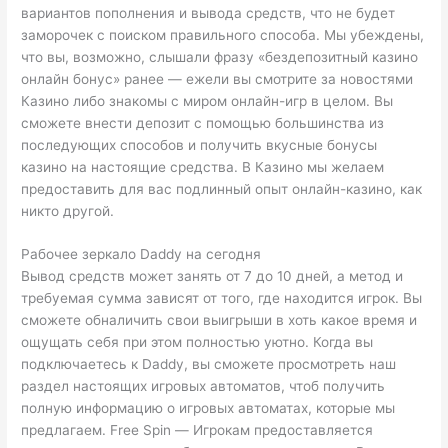
вариантов пополнения и вывода средств, что не будет
заморочек с поиском правильного способа. Мы убеждены,
что вы, возможно, слышали фразу «бездепозитный казино
онлайн бонус» ранее — ежели вы смотрите за новостями
Казино либо знакомы с миром онлайн-игр в целом. Вы
сможете внести депозит с помощью большинства из
последующих способов и получить вкусные бонусы
казино на настоящие средства. В Казино мы желаем
предоставить для вас подлинный опыт онлайн-казино, как
никто другой.
Рабочее зеркало Daddy на сегодня
Вывод средств может занять от 7 до 10 дней, а метод и
требуемая сумма зависят от того, где находится игрок. Вы
сможете обналичить свои выигрыши в хоть какое время и
ощущать себя при этом полностью уютно. Когда вы
подключаетесь к Daddy, вы сможете просмотреть наш
раздел настоящих игровых автоматов, чтоб получить
полную информацию о игровых автоматах, которые мы
предлагаем. Free Spin — Игрокам предоставляется