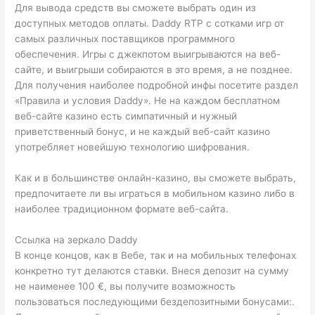
Для вывода средств вы сможете выбрать один из
доступных методов оплаты. Daddy RTP с сотками игр от
самых различных поставщиков программного
обеспечения. Игры с джекпотом выигрываются на веб-
сайте, и выигрыши собираются в это время, а не позднее.
Для получения наиболее подробной инфы посетите раздел
«Правила и условия Daddy». Не на каждом бесплатном
веб-сайте казино есть симпатичный и нужный
приветственный бонус, и не каждый веб-сайт казино
употребляет новейшую технологию шифрования.
Как и в большинстве онлайн-казино, вы сможете выбрать,
предпочитаете ли вы играться в мобильном казино либо в
наиболее традиционном формате веб-сайта.
Ссылка на зеркало Daddy
В конце концов, как в Вебе, так и на мобильных телефонах
конкретно тут делаются ставки. Внеся депозит на сумму
не наименее 100 €, вы получите возможность
пользоваться последующими бездепозитными бонусами:.