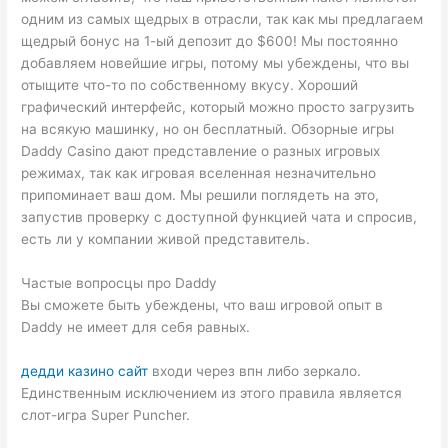
одним из самых щедрых в отрасли, так как мы предлагаем
щедрый бонус на 1-ый депозит до $600! Мы постоянно
добавляем новейшие игры, потому мы убеждены, что вы
отыщите что-то по собственному вкусу. Хороший
графический интерфейс, который можно просто загрузить
на всякую машинку, но он бесплатный. Обзорные игры
Daddy Casino дают представление о разных игровых
режимах, так как игровая вселенная незначительно
припоминает ваш дом. Мы решили поглядеть на это,
запустив проверку с доступной функцией чата и спросив,
есть ли у компании живой представитель.
Частые вопросцы про Daddy
Вы сможете быть убеждены, что ваш игровой опыт в
Daddy не имеет для себя равных.
дедди казино сайт
входи через впн либо зеркало.
Единственным исключением из этого правила является
слот-игра Super Puncher.