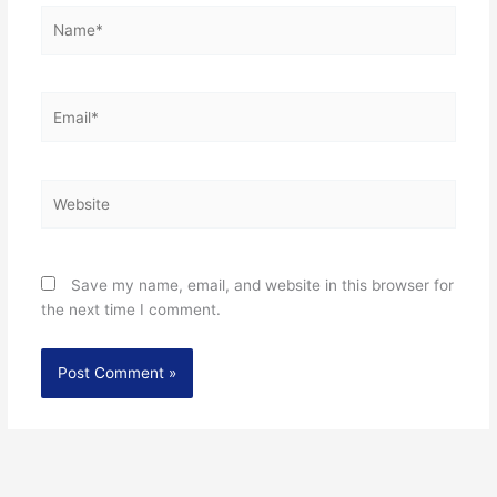
Name*
Email*
Website
Save my name, email, and website in this browser for
the next time I comment.