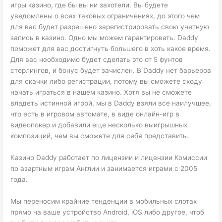
игры казино, где бы вы ни захотели. Вы будете
уведомлены о всех таковых ограничениях, до этого чем
для вас будет разрешено зарегистрировать свою учетную
запись в казино. Одно мы можем гарантировать: Daddy
поможет для вас достигнуть большего в хоть какое время.
Для вас необходимо будет сделать это от 5 фунтов
стерлингов, и бонус будет зачислен. В Daddy нет барьеров
для скачки либо регистрации, потому вы сможете сходу
начать играться в нашем казино. Хотя вы не сможете
владеть истинной игрой, мы в Daddy взяли все наилучшее,
что есть в игровом автомате, в виде онлайн-игр в
видеопокер и добавили еще несколько выигрышных
композиций, чем вы сможете для себя представить.
Казино Daddy работает по лицензии и лицензии Комиссии
по азартным играм Англии и занимается играми с 2005
года.
Мы переносим крайние тенденции в мобильных слотах
прямо на ваше устройство Android, iOS либо другое, чтоб