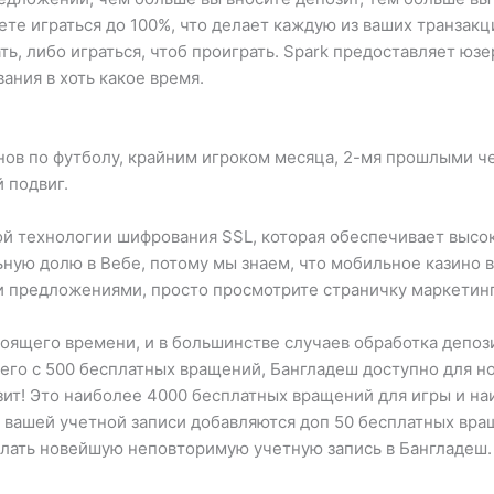
те играться до 100%, что делает каждую из ваших транзак
ать, либо играться, чтоб проиграть. Spark предоставляет ю
ания в хоть какое время.
нов по футболу, крайним игроком месяца, 2-мя прошлыми ч
й подвиг.
ой технологии шифрования SSL, которая обеспечивает высо
ьную долю в Вебе, потому мы знаем, что мобильное казино
 предложениями, просто просмотрите страничку маркетинго
ящего времени, и в большинстве случаев обработка депози
сего с 500 бесплатных вращений, Бангладеш доступно для н
ит! Это наиболее 4000 бесплатных вращений для игры и на
к вашей учетной записи добавляются доп 50 бесплатных вра
лать новейшую неповторимую учетную запись в Бангладеш.