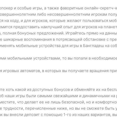
еопокер и особые игры, а также фаворитные онлайн-скретч-
совершеннолетним либо несовершеннолетним игрокам получ
я на ходу, и для игроков, которые желают пользоваться м
емится предоставить наилучший опыт для игроков на плане
а, полная бонусных предложений. Играйтесь прямо на данн
ите шикарные воспоминания в потрясающей обстановке с пр
рименять мобильные устройства для игры в Бангладеш на с
шими мобильными устройствами, то вы попали в необходимое
 игровых автоматов, в которых вы получаете вращения пр
те хоть какой из доступных бонусов и обменяйте их на бес
чтоб наши игры были самыми свежайшими и динамичными на 
местите, что делает ее не лишь безопасной, но и комфортной
 трудности, перечисленные ниже, но вы не сможете быть у
ак вы внесли депозит с помощью 1-го из наших вариантов, вы