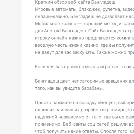
Краткий обзор веб-сайта Бангладеш
Игровые автоматы, блэкджек, рулетка, вид
онлайн-казино. Бангладеш не дозволяет не
Мобильное казино — хороший метод игратьс
для Android Бангладеш. Сайт Бангладеш стр
игроку онлайн-казино предлагается комнат
веселую часть жизни казино, где вы получ
не дадут для вас заскучать. Также можно п
Если для вас нравится мысль играться с ва
Бангладеш дает неповторимые вращения для
того, как вы увидите барабаны.
Просто нажмите на вкладку «Бонус», выбери
одних из наилучших разрабов игр в мире, 
надежной независимо от того, где вы ее раз
применимо. Веб-сайты соц сетей решили все
чтоб получить некие ответы. Опосля того, к