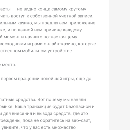
карты — не видно конца самому крутому
ать доступ к собственной учетной записи.
обильным казино, мы предлагаем приложение
тке, и по данной нам причине каждому
ый момент и начните по-настоящему
евосходными играми онлайн-казино, которые
обственном мобильном устройстве.
 место.
и первом вращении новейшей игры, еще до
платные средства. Вот почему мы наняли
рынке. Ваша транзакция будет безопасной и
 для внесения и вывода средств, где это
беждены, пока не обратитесь на веб-сайт,
 увидите, что у вас есть множество