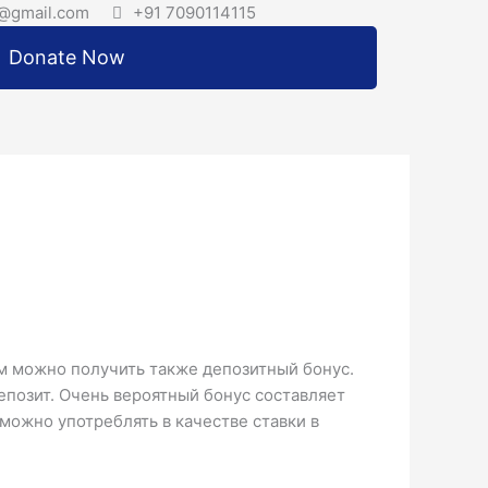
@gmail.com
+91 7090114115
Donate Now
м можно получить также депозитный бонус.
епозит. Очень вероятный бонус составляет
можно употреблять в качестве ставки в