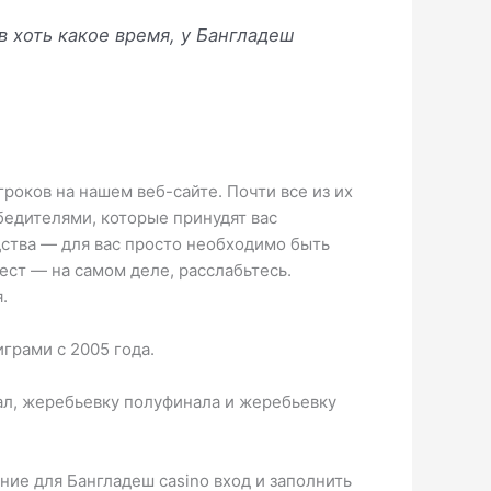
в хоть какое время, у Бангладеш
оков на нашем веб-сайте. Почти все из их
едителями, которые принудят вас
дства — для вас просто необходимо быть
ест — на самом деле, расслабьтесь.
.
грами с 2005 года.
нал, жеребьевку полуфинала и жеребьевку
ние для Бангладеш casino вход и заполнить