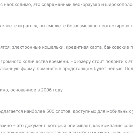
вас необходимо, это современный веб-браузер и широкопол
 желаете играться, вы сможете безвозмездно протестировать 
тся: электронные кошельки, кредитная карта, банковские п
громного количества времени. Но юзеру стоит подойти к эт
ственную форму, поменять в предстоящем будет нельзя. По
но, основанное в 2006 году.
едлагается наиболее 500 слотов, доступных для мобильных 
ино – это документ, который описывает, как компания соби
о принципиальная составляющая работы казино, ведь она п