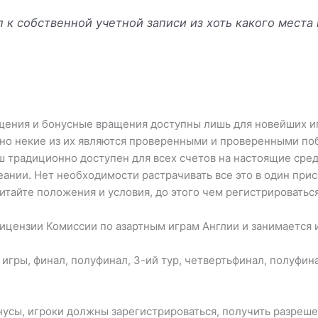
 к собственной учетной записи из хоть какого места 
щения и бонусные вращения доступны лишь для новейших игр
о некие из их являются проверенными и проверенными поб
еш традиционно доступен для всех счетов на настоящие сре
еании. Нет необходимости растрачивать все это в один прис
итайте положения и условия, до этого чем регистрироваться
ицензии Комиссии по азартным играм Англии и занимается и
 игры, финал, полуфинал, 3-ий тур, четвертьфинал, полуфи
нусы, игроки должны зарегистрироваться, получить разреше