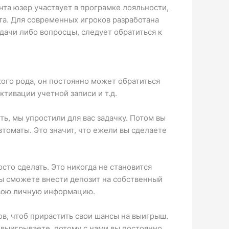
нта юзер участвует в програмке лояльности,
та. Для современных игроков разработана
дачи либо вопросцы, следует обратиться к
кого рода, он постоянно может обратиться
тивации учетной записи и т.д.
ть, мы упростили для вас задачку. Потом вы
втоматы. Это значит, что ежели вы сделаете
осто сделать. Это никогда не становится
вы сможете внести депозит на собственный
 свою личную информацию.
в, чтоб прирастить свои шансы на выигрыш.
 выигрываете, потому с нами вы постоянно