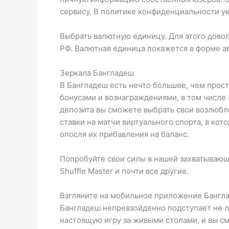
сервису. В политике конфиденциальности у
Выбрать валютную единицу. Для этого довол
РФ. Валютная единица покажется в форме а
Зеркала Бангладеш
В Бангладеш есть нечто большее, чем прост
бонусами и вознаграждениями, в том числе 
депозита вы сможете выбрать свои возлюбл
ставки на матчи виртуального спорта, в ко
опосля их прибавления на баланс.
Попробуйте свои силы в нашей захватывающе
Shuffle Master и почти все другие.
Взгляните на мобильное приложение Бангла
Бангладеш непревзойденно подступает не ли
настоящую игру за живыми столами, и вы см