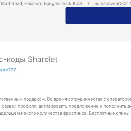
K Mutt Road, Halasuru Bangalore 560008
jaymahaveer2021
с-коды Sharelet
core777
ственным подарком. Во время сотрудничества с операторо
 раздел профиля, активировать предложение и пополнить д
адельцем некого количества фриспинов. Бесплатные спины 