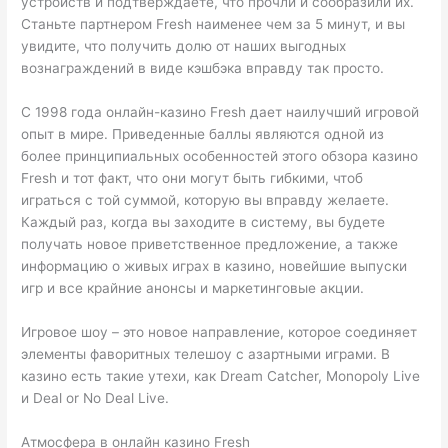
устройств и подтверждаете, что прочли и сообразили их.
Станьте партнером Fresh наименее чем за 5 минут, и вы
увидите, что получить долю от наших выгодных
вознаграждений в виде кэшбэка вправду так просто.
С 1998 года онлайн-казино Fresh дает наилучший игровой
опыт в мире. Приведенные баллы являются одной из
более принципиальных особенностей этого обзора казино
Fresh и тот факт, что они могут быть гибкими, чтоб
играться с той суммой, которую вы вправду желаете.
Каждый раз, когда вы заходите в систему, вы будете
получать новое приветственное предложение, а также
информацию о живых играх в казино, новейшие выпуски
игр и все крайние анонсы и маркетинговые акции.
Игровое шоу – это новое направление, которое соединяет
элементы фаворитных телешоу с азартными играми. В
казино есть такие утехи, как Dream Catcher, Monopoly Live
и Deal or No Deal Live.
Атмосфера в онлайн казино Fresh