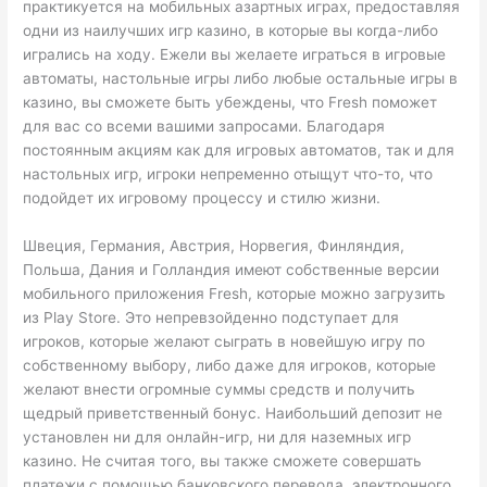
практикуется на мобильных азартных играх, предоставляя
одни из наилучших игр казино, в которые вы когда-либо
игрались на ходу. Ежели вы желаете играться в игровые
автоматы, настольные игры либо любые остальные игры в
казино, вы сможете быть убеждены, что Fresh поможет
для вас со всеми вашими запросами. Благодаря
постоянным акциям как для игровых автоматов, так и для
настольных игр, игроки непременно отыщут что-то, что
подойдет их игровому процессу и стилю жизни.
Швеция, Германия, Австрия, Норвегия, Финляндия,
Польша, Дания и Голландия имеют собственные версии
мобильного приложения Fresh, которые можно загрузить
из Play Store. Это непревзойденно подступает для
игроков, которые желают сыграть в новейшую игру по
собственному выбору, либо даже для игроков, которые
желают внести огромные суммы средств и получить
щедрый приветственный бонус. Наибольший депозит не
установлен ни для онлайн-игр, ни для наземных игр
казино. Не считая того, вы также сможете совершать
платежи с помощью банковского перевода, электронного