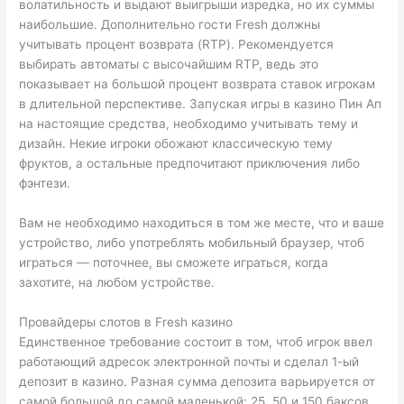
волатильность и выдают выигрыши изредка, но их суммы
наибольшие. Дополнительно гости Fresh должны
учитывать процент возврата (RTP). Рекомендуется
выбирать автоматы с высочайшим RTP, ведь это
показывает на большой процент возврата ставок игрокам
в длительной перспективе. Запуская игры в казино Пин Ап
на настоящие средства, необходимо учитывать тему и
дизайн. Некие игроки обожают классическую тему
фруктов, а остальные предпочитают приключения либо
фэнтези.
Вам не необходимо находиться в том же месте, что и ваше
устройство, либо употреблять мобильный браузер, чтоб
играться — поточнее, вы сможете играться, когда
захотите, на любом устройстве.
Провайдеры слотов в Fresh казино
Единственное требование состоит в том, чтоб игрок ввел
работающий адресок электронной почты и сделал 1-ый
депозит в казино. Разная сумма депозита варьируется от
самой большой до самой маленькой: 25, 50 и 150 баксов.