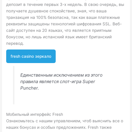
депозит в течение первых 3-х недель. В свою очередь, вы
получаете душевное спокойствие, зная, что ваша
транзакция на 100% безопасна, так как ваши платежные
реквизиты защищены технологией шифрования SSL. Веб-
сайт доступен на 20 языках, что является приятным
бонусом, но лишь испанский язык имеет британский
перевод.
fresh casino зеркало
Единственным исключением из этого
правила является слот-игра Super
Puncher.
Мобильный интерфейс Fresh
Ознакомьтесь с нашим управлением, чтоб выяснить все о
наших бонусах и особых предложениях. Fresh также