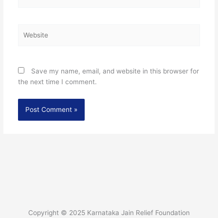
Website
Save my name, email, and website in this browser for
the next time I comment.
Copyright © 2025 Karnataka Jain Relief Foundation