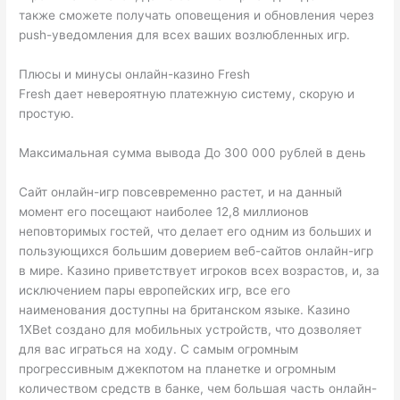
также сможете получать оповещения и обновления через
push-уведомления для всех ваших возлюбленных игр.
Плюсы и минусы онлайн-казино Fresh
Fresh дает невероятную платежную систему, скорую и
простую.
Максимальная сумма вывода До 300 000 рублей в день
Сайт онлайн-игр повсевременно растет, и на данный
момент его посещают наиболее 12,8 миллионов
неповторимых гостей, что делает его одним из больших и
пользующихся большим доверием веб-сайтов онлайн-игр
в мире. Казино приветствует игроков всех возрастов, и, за
исключением пары европейских игр, все его
наименования доступны на британском языке. Казино
1XBet создано для мобильных устройств, что дозволяет
для вас играться на ходу. С самым огромным
прогрессивным джекпотом на планетке и огромным
количеством средств в банке, чем большая часть онлайн-