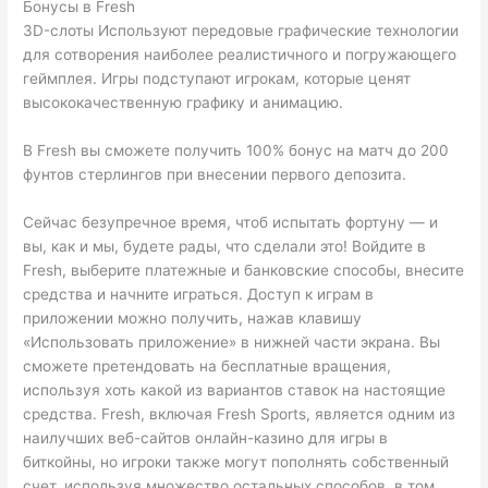
Бонусы в Fresh
3D-слоты Используют передовые графические технологии
для сотворения наиболее реалистичного и погружающего
геймплея. Игры подступают игрокам, которые ценят
высококачественную графику и анимацию.
В Fresh вы сможете получить 100% бонус на матч до 200
фунтов стерлингов при внесении первого депозита.
Сейчас безупречное время, чтоб испытать фортуну — и
вы, как и мы, будете рады, что сделали это! Войдите в
Fresh, выберите платежные и банковские способы, внесите
средства и начните играться. Доступ к играм в
приложении можно получить, нажав клавишу
«Использовать приложение» в нижней части экрана. Вы
сможете претендовать на бесплатные вращения,
используя хоть какой из вариантов ставок на настоящие
средства. Fresh, включая Fresh Sports, является одним из
наилучших веб-сайтов онлайн-казино для игры в
биткойны, но игроки также могут пополнять собственный
счет, используя множество остальных способов, в том