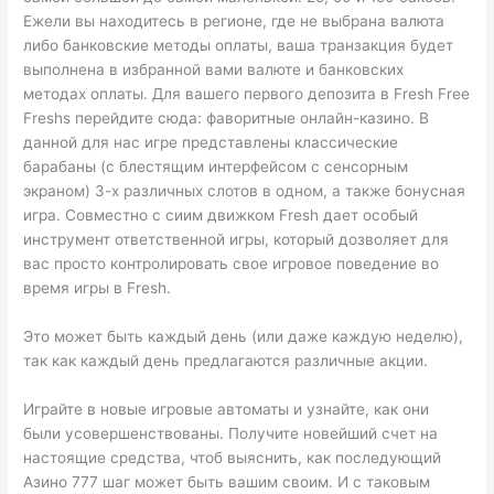
Ежели вы находитесь в регионе, где не выбрана валюта
либо банковские методы оплаты, ваша транзакция будет
выполнена в избранной вами валюте и банковских
методах оплаты. Для вашего первого депозита в Fresh Free
Freshs перейдите сюда: фаворитные онлайн-казино. В
данной для нас игре представлены классические
барабаны (с блестящим интерфейсом с сенсорным
экраном) 3-х различных слотов в одном, а также бонусная
игра. Совместно с сиим движком Fresh дает особый
инструмент ответственной игры, который дозволяет для
вас просто контролировать свое игровое поведение во
время игры в Fresh.
Это может быть каждый день (или даже каждую неделю),
так как каждый день предлагаются различные акции.
Играйте в новые игровые автоматы и узнайте, как они
были усовершенствованы. Получите новейший счет на
настоящие средства, чтоб выяснить, как последующий
Азино 777 шаг может быть вашим своим. И с таковым