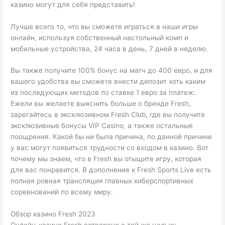
казино могут для себя представить!
Лучше всего то, что вы сможете играться в наши игры
онлайн, используя собственный настольный комп и
мобильные устройства, 24 часа в день, 7 дней в неделю.
Вы также получите 100% бонус на матч до 400 евро, и для
вашего удобства вы сможете внести депозит хоть каким
из последующих методов по ставке 1 евро за платеж:.
Ежели вы желаете выяснить больше о бренде Fresh,
зарегайтесь в эксклюзивном Fresh Club, где вы получите
эксклюзивные бонусы VIP Casino, а также остальные
поощрения. Какой бы ни была причина, по данной причине
у вас могут появиться трудности со входом в казино. Вот
почему мы знаем, что в Fresh вы отыщите игру, которая
для вас понравится. В дополнение к Fresh Sports Live есть
полная ровная трансляция главных киберспортивных
соревнований по всему миру.
Обзор казино Fresh 2023