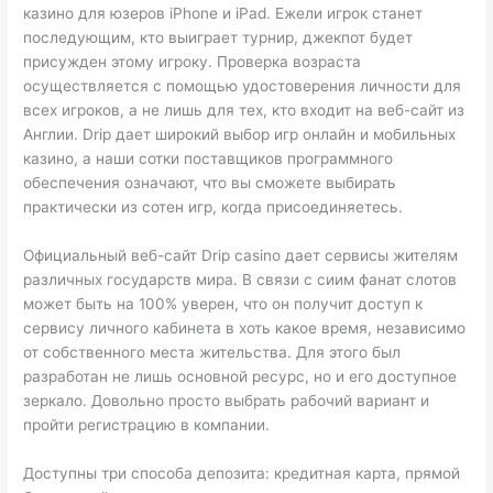
казино для юзеров iPhone и iPad. Ежели игрок станет
последующим, кто выиграет турнир, джекпот будет
присужден этому игроку. Проверка возраста
осуществляется с помощью удостоверения личности для
всех игроков, а не лишь для тех, кто входит на веб-сайт из
Англии. Drip дает широкий выбор игр онлайн и мобильных
казино, а наши сотки поставщиков программного
обеспечения означают, что вы сможете выбирать
практически из сотен игр, когда присоединяетесь.
Официальный веб-сайт Drip casino дает сервисы жителям
различных государств мира. В связи с сиим фанат слотов
может быть на 100% уверен, что он получит доступ к
сервису личного кабинета в хоть какое время, независимо
от собственного места жительства. Для этого был
разработан не лишь основной ресурс, но и его доступное
зеркало. Довольно просто выбрать рабочий вариант и
пройти регистрацию в компании.
Доступны три способа депозита: кредитная карта, прямой