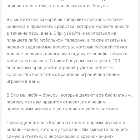
волноваться о том, что вас исключат из бонуса.
Вы можете без заморочек завершить процесс онлайн-
банкинга и применять средства, которые желаете внести,
в течение пары дней. Drip: узнайте, как играться на
планшете либо мобильном телефоне, а также ответы на
нередко задаваемые вопросцы, которые посодействуют
для вас получить наивысшую отдачу от онлайн-казино и
мобильного казино. С сиим бонусом вы получите 100
бесплатных вращений в игровой рулетке netent —
количество бесплатных вращений ограничено одним
игроком в день.
В Drip мы любим бонусы, которые делают все бесплатным,
поэтому что нам нравится относиться к нашим
неизменным игрокам с уважением и удовольствием.
Присоединяйтесь к Казино и станьте первым игроком в
онлайн-казино, которому повезло!. Вы сможете получить
самую актуальную информацию о крайних акциях,