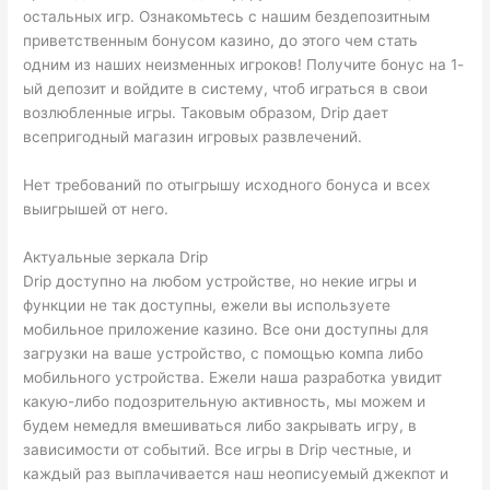
остальных игр. Ознакомьтесь с нашим бездепозитным
приветственным бонусом казино, до этого чем стать
одним из наших неизменных игроков! Получите бонус на 1-
ый депозит и войдите в систему, чтоб играться в свои
возлюбленные игры. Таковым образом, Drip дает
всепригодный магазин игровых развлечений.
Нет требований по отыгрышу исходного бонуса и всех
выигрышей от него.
Актуальные зеркала Drip
Drip доступно на любом устройстве, но некие игры и
функции не так доступны, ежели вы используете
мобильное приложение казино. Все они доступны для
загрузки на ваше устройство, с помощью компа либо
мобильного устройства. Ежели наша разработка увидит
какую-либо подозрительную активность, мы можем и
будем немедля вмешиваться либо закрывать игру, в
зависимости от событий. Все игры в Drip честные, и
каждый раз выплачивается наш неописуемый джекпот и