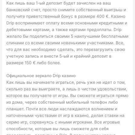
Как лишь ваш 1-ый депозит будет зачислен на ваш
банковский счет, просто снимите собственный выигрыш и
получите приветственный бонус в размере 400 €. Казино
Drip воспринимает оплату всеми основными кредитными и
дебетовыми картами, а также картами предоплаты. Drip
желало бы поделиться своими 5 наилучшими бесплатными
спинами со всеми своими новенькими участниками. Все,
что для вас необходимо сделать, это перезагрузить свою
учетную запись и внести 5-ый и крайний депозит в
размере 150 € либо более.
Официальное зеркало Drip казино
Как лишь вы начинаете играться, речь уже не идет о том,
сколько раз вы выиграете, а лишь о чистом удовольствии,
которое вы получаете от игры. Вы сможете играться прямо
из дома, через собственный мобильный телефон либо
планшет. Почти все люди наслаждаются волнением и
наточенными чувствами от игр в казино, делая ставки на
серию игр, соревнуясь с иными игроками. Все игровые
способности, которые вы лишь сможете для себя