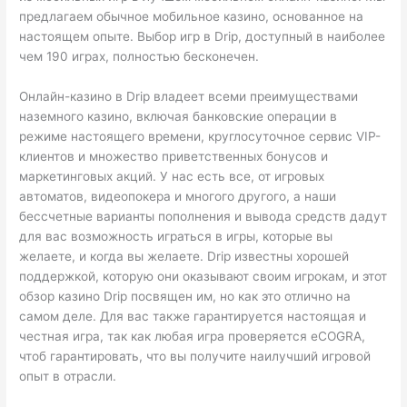
предлагаем обычное мобильное казино, основанное на
настоящем опыте. Выбор игр в Drip, доступный в наиболее
чем 190 играх, полностью бесконечен.
Онлайн-казино в Drip владеет всеми преимуществами
наземного казино, включая банковские операции в
режиме настоящего времени, круглосуточное сервис VIP-
клиентов и множество приветственных бонусов и
маркетинговых акций. У нас есть все, от игровых
автоматов, видеопокера и многого другого, а наши
бессчетные варианты пополнения и вывода средств дадут
для вас возможность играться в игры, которые вы
желаете, и когда вы желаете. Drip известны хорошей
поддержкой, которую они оказывают своим игрокам, и этот
обзор казино Drip посвящен им, но как это отлично на
самом деле. Для вас также гарантируется настоящая и
честная игра, так как любая игра проверяется eCOGRA,
чтоб гарантировать, что вы получите наилучший игровой
опыт в отрасли.