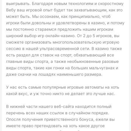
выигрывать. Благодаря новым технологиям и скоростному
Вебу ваш игровой опыт будет так захватывающим, как это
может быть. Мы осознаем, как принципиально, чтоб
игроки были довольны и удовлетворены в казино, и потому
мы постоянно стараемся предложить нашим игрокам
широкий выбор игр онлайн-казино. От 2 до 5 игроков, вы
сможете организовать многопользовательскую игровую
сессию в нашей ультрасовременной сети. В казино также
есть раздел для ставок на спорт, обхватывающий все
главные виды спорта, а также необыкновенные разовые
виды спорта, такие как гонки на больших мальчуганах и
даже скачки на лошадях наименьшего размера.
У нас есть самые популярные игровые автоматы на хоть
какой вкус, и уж точно никто не делает это лучше нас.
В нижней части нашего веб-сайта находится полный
перечень всех наших ссылок в случайном порядке.
Опосля получения приветственного бонуса, ежели вы
имеете право претендовать на хоть какое другое