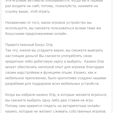
Эти игровые автоматы показываются, когда вы в первый
раз входите на сайт, потому, пожалуйста, нажмите на
ссылку выше, чтоб играть.
Независимо от того, какое игровое устройство вы
используете, вы сможете пользоваться всеми теми же
бонусными предложениями онлайн.
Приветственный бонус Drip
Так что, ежели вы угадаете верно, вы сможете выиграть
настоящие деньги! Вы сможете употреблять свою
кредитную либо дебетовую карту и выбрать:. Казино Drip
может обеспечить неплохой опыт для игроков благодаря
своим надстройкам и функциям опции. Казино, как и
мобильное приложение, было кропотливо создано нашими
разрабами для поддержки всех мобильных устройств.
Когда вы избрали казино Drip, в которые желаете играться,
вы сможете выбрать одну либо две ставки на игру.
Потому нам нравится глядеть на авторитетные онлайн-
казино, которые не желают сжимать собственных игроков.