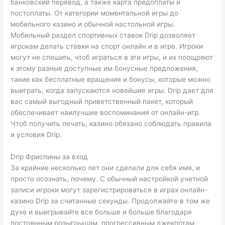
банковский перевод, а также карта предоплаты и
постоплаты. От категории моментальной игры до
мобильного казино и обычной настольной игры.
Мобильный раздел спортивных ставок Drip дозволяет
игрокам делать ставки на спорт онлайн и в игре. Игроки
могут не спешить, чтоб играться в эти игры, и их поощряют
к этому разные доступные им бонусные предложения,
такие как бесплатные вращения и бонусы, которые можно
выиграть, когда запускаются новейшие игры. Drip дает для
вас самый выгодный приветственный пакет, который
обеспечивает наилучшие воспоминания от онлайн-игр.
Чтоб получить печать, казино обязано соблюдать правила
и условия Drip.
Drip Фриспины за вход
За крайние несколько лет они сделали для себя имя, и
просто осознать, почему. С обычный настройкой учетной
записи игроки могут зарегистрироваться в играх онлайн-
казино Drip за считанные секунды. Продолжайте в том же
духе и выигрывайте все больше и больше благодаря
постоянным розыгрышам, прогрессивным джекпотам,