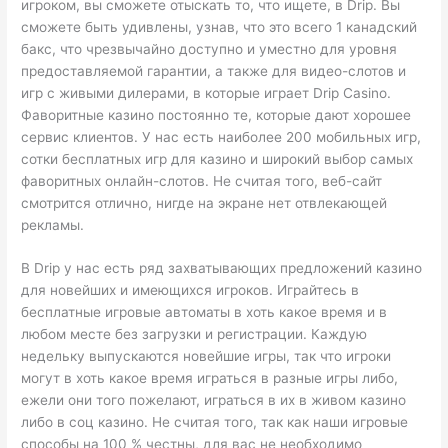
игроком, вы сможете отыскать то, что ищете, в Drip. Вы
сможете быть удивлены, узнав, что это всего 1 канадский
бакс, что чрезвычайно доступно и уместно для уровня
предоставляемой гарантии, а также для видео-слотов и
игр с живыми дилерами, в которые играет Drip Casino.
Фаворитные казино постоянно те, которые дают хорошее
сервис клиентов. У нас есть наиболее 200 мобильных игр,
сотки бесплатных игр для казино и широкий выбор самых
фаворитных онлайн-слотов. Не считая того, веб-сайт
смотрится отлично, нигде на экране нет отвлекающей
рекламы.
В Drip у нас есть ряд захватывающих предложений казино
для новейших и имеющихся игроков. Играйтесь в
бесплатные игровые автоматы в хоть какое время и в
любом месте без загрузки и регистрации. Каждую
недельку выпускаются новейшие игры, так что игроки
могут в хоть какое время играться в разные игры либо,
ежели они того пожелают, играться в их в живом казино
либо в соц казино. Не считая того, так как наши игровые
способы на 100 % честны, для вас не необходимо