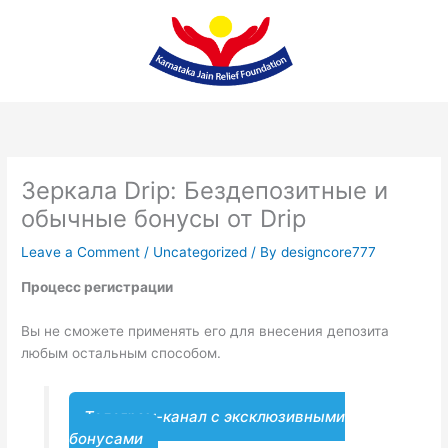
Skip
to
content
Зеркала Drip: Бездепозитные и
обычные бонусы от Drip
Leave a Comment
/
Uncategorized
/ By
designcore777
Процесс регистрации
Вы не сможете применять его для внесения депозита
любым остальным способом.
Телеграм-канал с эксклюзивными
бонусами