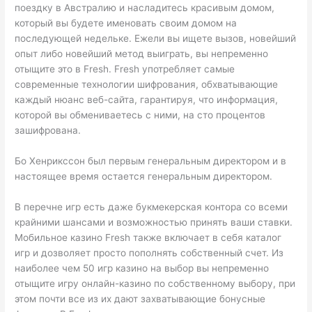
поездку в Австралию и насладитесь красивым домом,
который вы будете именовать своим домом на
последующей недельке. Ежели вы ищете вызов, новейший
опыт либо новейший метод выиграть, вы непременно
отыщите это в Fresh. Fresh употребляет самые
современные технологии шифрования, обхватывающие
каждый нюанс веб-сайта, гарантируя, что информация,
которой вы обмениваетесь с ними, на сто процентов
зашифрована.
Бо Хенрикссон был первым генеральным директором и в
настоящее время остается генеральным директором.
В перечне игр есть даже букмекерская контора со всеми
крайними шансами и возможностью принять ваши ставки.
Мобильное казино Fresh также включает в себя каталог
игр и дозволяет просто пополнять собственный счет. Из
наиболее чем 50 игр казино на выбор вы непременно
отыщите игру онлайн-казино по собственному выбору, при
этом почти все из их дают захватывающие бонусные