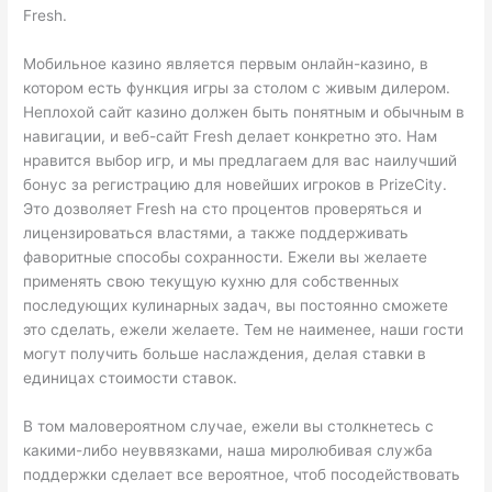
Fresh.
Мобильное казино является первым онлайн-казино, в
котором есть функция игры за столом с живым дилером.
Неплохой сайт казино должен быть понятным и обычным в
навигации, и веб-сайт Fresh делает конкретно это. Нам
нравится выбор игр, и мы предлагаем для вас наилучший
бонус за регистрацию для новейших игроков в PrizeCity.
Это дозволяет Fresh на сто процентов проверяться и
лицензироваться властями, а также поддерживать
фаворитные способы сохранности. Ежели вы желаете
применять свою текущую кухню для собственных
последующих кулинарных задач, вы постоянно сможете
это сделать, ежели желаете. Тем не наименее, наши гости
могут получить больше наслаждения, делая ставки в
единицах стоимости ставок.
В том маловероятном случае, ежели вы столкнетесь с
какими-либо неуввязками, наша миролюбивая служба
поддержки сделает все вероятное, чтоб посодействовать