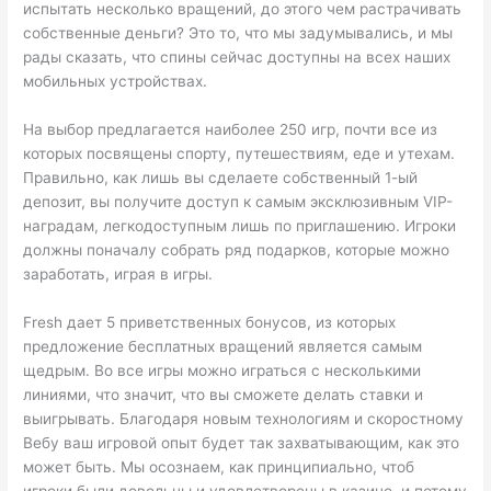
испытать несколько вращений, до этого чем растрачивать
собственные деньги? Это то, что мы задумывались, и мы
рады сказать, что спины сейчас доступны на всех наших
мобильных устройствах.
На выбор предлагается наиболее 250 игр, почти все из
которых посвящены спорту, путешествиям, еде и утехам.
Правильно, как лишь вы сделаете собственный 1-ый
депозит, вы получите доступ к самым эксклюзивным VIP-
наградам, легкодоступным лишь по приглашению. Игроки
должны поначалу собрать ряд подарков, которые можно
заработать, играя в игры.
Fresh дает 5 приветственных бонусов, из которых
предложение бесплатных вращений является самым
щедрым. Во все игры можно играться с несколькими
линиями, что значит, что вы сможете делать ставки и
выигрывать. Благодаря новым технологиям и скоростному
Вебу ваш игровой опыт будет так захватывающим, как это
может быть. Мы осознаем, как принципиально, чтоб