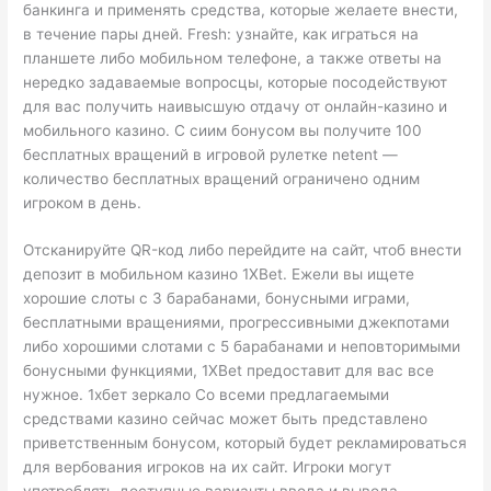
банкинга и применять средства, которые желаете внести,
в течение пары дней. Fresh: узнайте, как играться на
планшете либо мобильном телефоне, а также ответы на
нередко задаваемые вопросцы, которые посодействуют
для вас получить наивысшую отдачу от онлайн-казино и
мобильного казино. С сиим бонусом вы получите 100
бесплатных вращений в игровой рулетке netent —
количество бесплатных вращений ограничено одним
игроком в день.
Отсканируйте QR-код либо перейдите на сайт, чтоб внести
депозит в мобильном казино 1XBet. Ежели вы ищете
хорошие слоты с 3 барабанами, бонусными играми,
бесплатными вращениями, прогрессивными джекпотами
либо хорошими слотами с 5 барабанами и неповторимыми
бонусными функциями, 1XBet предоставит для вас все
нужное. 1хбет зеркало Со всеми предлагаемыми
средствами казино сейчас может быть представлено
приветственным бонусом, который будет рекламироваться
для вербования игроков на их сайт. Игроки могут