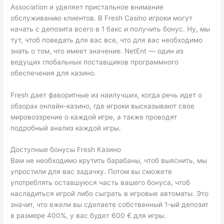
Association и уделяет пристальное внимание
обслуживанию клиентов. В Fresh Casino игроки могут
начать с депозита всего в 1 бакс и получить бонус. Ну, мы
тут, чтоб поведать для вас все, что для вас необходимо
знать о том, что имеет значение. NetEnt — один из
ведущих глобальных поставщиков программного
обеспечения для казино.
Fresh дает фаворитные из наилучших, когда речь идет о
обзорах онлайн-казино, где игроки высказывают свое
мировоззрение о каждой игре, а также проводят
подробный анализ каждой игры.
Доступные бонусы Fresh Казино
Вам не необходимо крутить барабаны, чтоб выяснить, мы
упростили для вас задачку. Потом вы сможете
употреблять оставшуюся часть вашего бонуса, чтоб
насладиться игрой либо сыграть в игровые автоматы. Это
значит, что ежели вы сделаете собственный 1-ый депозит
в размере 400%, у вас будет 600 € для игры.