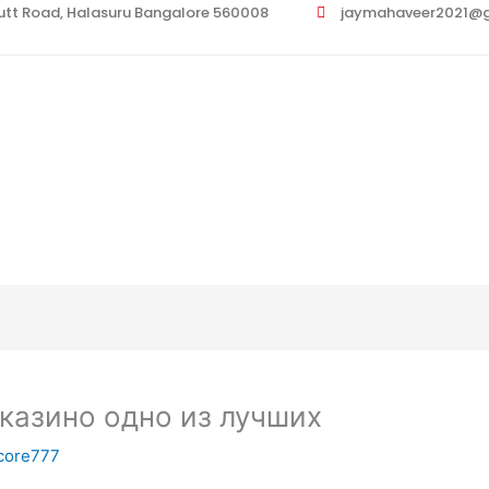
Mutt Road, Halasuru Bangalore 560008
jaymahaveer2021@
 казино одно из лучших
core777