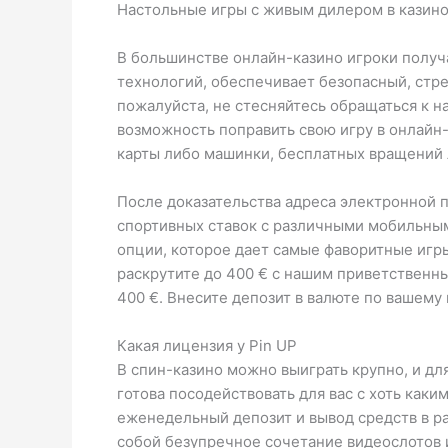
Настольные игры с живым дилером в казино
В большинстве онлайн-казино игроки получ
технологий, обеспечивает безопасный, стр
пожалуйста, не стесняйтесь обращаться к н
возможность поправить свою игру в онлайн-к
карты либо машинки, бесплатных вращений 
После доказательства адреса электронной п
спортивных ставок с различными мобильным
опции, которое дает самые фаворитные игры
раскрутите до 400 € с нашим приветственн
400 €. Внесите депозит в валюте по вашему
Какая лицензия у Pin UP
В спин-казино можно выиграть крупно, и дл
готова посодействовать для вас с хоть каки
еженедельный депозит и вывод средств в р
собой безупречное сочетание видеослотов и