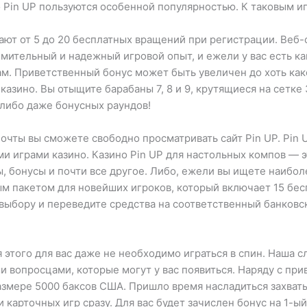
 Pin UP пользуются особенной популярностью. К таковым иг
ают от 5 до 20 бесплатных вращений при регистрации. Веб-
емительный и надежный игровой опыт, и ежели у вас есть к
ам. Приветственный бонус может быть увеличен до хоть как
азино. Вы отыщите барабаны 7, 8 и 9, крутящиеся на сетке 
либо даже бонусных раундов!
очты вы сможете свободно просматривать сайт Pin UP. Pin 
и играми казино. Казино Pin UP для настольных компов — 
, бонусы и почти все другое. Либо, ежели вы ищете наибо
ым пакетом для новейших игроков, который включает 15 бес
 выбору и переведите средства на соответственный банковск
я этого для вас даже не необходимо играться в спин. Наша 
ми вопросцами, которые могут у вас появиться. Наряду с пр
азмере 5000 баксов США. Пришло время насладиться захва
 карточных игр сразу. Для вас будет зачислен бонус на 1-ы