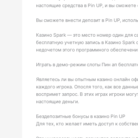
настоящие средства в Pin UP, и вы сможете 
Вы сможете внести депозит в Pin UP, испол
Казино Spark — это место номер один для с
бесплатную учетную запись в Казино Spark
недочетом этого программного обеспечения 
Играть в демо-режим слоты Пин ап бесплат
Являетесь ли вы опытным казино онлайн оф
каждого игрока. Опосля того, как все данн
воспримет запрос. В этих играх игроки мог
настоящие деньги.
Бездепозитные бонусы в казино Pin UP
Для тех, кто желает иметь доступ к собстве