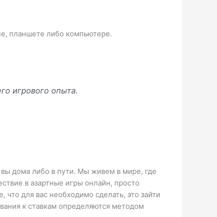
не, планшете либо компьютере.
го игрового опыта.
 вы дома либо в пути. Мы живем в мире, где
ествие в азартные игры онлайн, просто
е, что для вас необходимо сделать, это зайти
ования к ставкам определяются методом