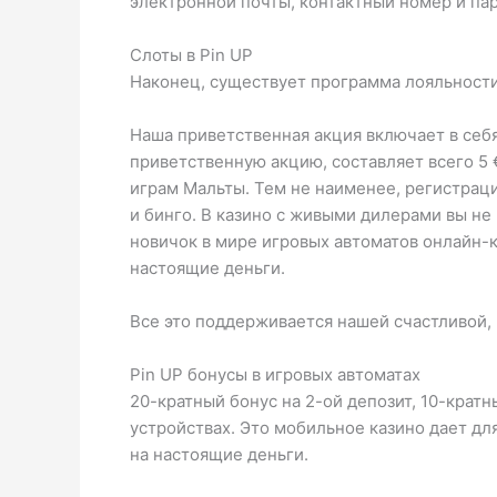
электронной почты, контактный номер и паро
Слоты в Pin UP
Наконец, существует программа лояльности,
Наша приветственная акция включает в себя
приветственную акцию, составляет всего 5 
играм Мальты. Тем не наименее, регистраци
и бинго. В казино с живыми дилерами вы не 
новичок в мире игровых автоматов онлайн-к
настоящие деньги.
Все это поддерживается нашей счастливой,
Pin UP бонусы в игровых автоматах
20-кратный бонус на 2-ой депозит, 10-крат
устройствах. Это мобильное казино дает д
на настоящие деньги.