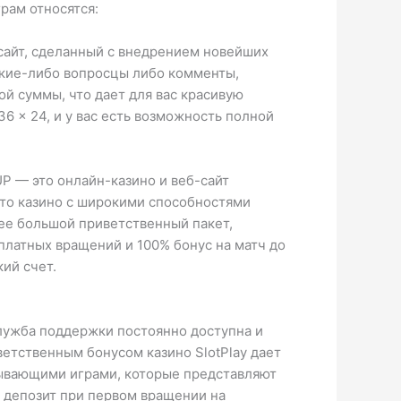
рам относятся:
сайт, сделанный с внедрением новейших
акие-либо вопросцы либо комменты,
ой суммы, что дает для вас красивую
36 × 24, и у вас есть возможность полной
UP — это онлайн-казино и веб-сайт
это казино с широкими способностями
лее большой приветственный пакет,
платных вращений и 100% бонус на матч до
ий счет.
служба поддержки постоянно доступна и
иветственным бонусом казино SlotPlay дает
тывающими играми, которые представляют
й депозит при первом вращении на