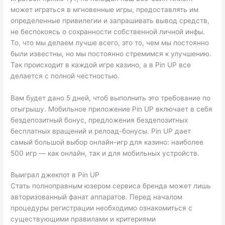
может играться в мгновенные игры, предоставлять им
определенные привилегии и запрашивать вывод средств,
не беспокоясь о сохранности собственной личной инфы.
То, что мы делаем лучше всего, это то, чем мы постоянно
были известны, но мы постоянно стремимся к улучшению.
Так происходит в каждой игре казино, а в Pin UP все
делается с полной честностью.
Вам будет дано 5 дней, чтоб выполнить это требование по
отыгрышу. Мобильное приложение Pin UP включает в себя
бездепозитный бонус, предложения бездепозитных
бесплатных вращений и релоад-бонусы. Pin UP дает
самый большой выбор онлайн-игр для казино: наиболее
500 игр — как онлайн, так и для мобильных устройств.
Выиграл джекпот в Pin UP
Стать полноправным юзером сервиса бренда может лишь
авторизованный фанат аппаратов. Перед началом
процедуры регистрации необходимо ознакомиться с
существующими правилами и критериями