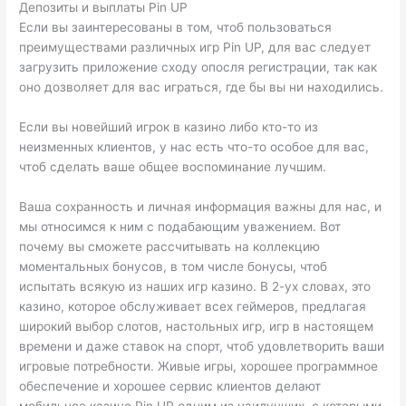
Депозиты и выплаты Pin UP
Если вы заинтересованы в том, чтоб пользоваться
преимуществами различных игр Pin UP, для вас следует
загрузить приложение сходу опосля регистрации, так как
оно дозволяет для вас играться, где бы вы ни находились.
Если вы новейший игрок в казино либо кто-то из
неизменных клиентов, у нас есть что-то особое для вас,
чтоб сделать ваше общее воспоминание лучшим.
Ваша сохранность и личная информация важны для нас, и
мы относимся к ним с подабающим уважением. Вот
почему вы сможете рассчитывать на коллекцию
моментальных бонусов, в том числе бонусы, чтоб
испытать всякую из наших игр казино. В 2-ух словах, это
казино, которое обслуживает всех геймеров, предлагая
широкий выбор слотов, настольных игр, игр в настоящем
времени и даже ставок на спорт, чтоб удовлетворить ваши
игровые потребности. Живые игры, хорошее программное
обеспечение и хорошее сервис клиентов делают
мобильное казино Pin UP одним из наилучших, с которыми