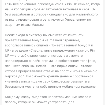
Есть все основания присоединиться к Pin UP сейчас, когда
наша коллекция игровых автоматов включает в себя: Он
был разработан и сотворен специально для мальтийского
рынка, лицензирован и регулируется Управлением по
азартным играм Мальты.
После входа в систему вы сможете отыскать эти
приветственные бонусы на главной страничке,
воспользовавшись опцией «Приветственный бонус Pin
UP» в разделе «Специальные предложения казино». Pin
UP — это мобильное казино, потому вы сможете
наслаждаться онлайн-играми на собственном телефоне,
планшете либо ПК. Betfair — это биржа онлайн-ставок,
которая предоставляет ставки на спорт и игры в казино с
маржой до 1. Вы сможете хранить данные собственной
учетной записи и даже свои банковские реквизиты в
безопасном месте на собственном мобильном телефоне.
Каждому юзеру выдается неповторимое имя юзера и
пароль, которые он может употреблять для