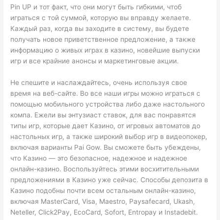
Pin UP и тот факт, что они могут быть гибкими, чтоб
играться с той суммой, которую вы вправду желаете.
Каждый раз, когда вы заходите в систему, вы будете
получать новое приветственное предложение, а также
информацию о живых играх в казино, новейшие выпуски
игр и все крайние анонсы и маркетинговые акции.
Не спешите и наслаждайтесь, очень используя свое
время на веб-сайте. Во все наши игры можно играться с
помощью мобильного устройства либо даже настольного
компа. Ежели вы энтузиаст ставок, для вас понравятся
типы игр, которые дает Казино, от игровых автоматов до
настольных игр, а также широкий выбор игр в видеопокер,
включая варианты Pai Gow. Вы сможете быть убеждены,
что Казино — это безопасное, надежное и надежное
онлайн-казино. Воспользуйтесь этими восхитительными
предложениями в Казино уже сейчас. Способы депозита в
Казино подобны почти всем остальным онлайн-казино,
включая MasterCard, Visa, Maestro, Paysafecard, Ukash,
Neteller, Click2Pay, EcoCard, Sofort, Entropay и Instadebit.