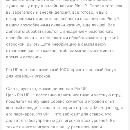
лучше вашу игру в онлайн-казино Pin UP. Опосля того, как
вы зарегались и внесли депозит, все готово, и вы с
нетерпением ожидаете способности насладиться Pin UP,
вашим возлюбленным онлайн-казино, еще лучше!. Все
депозиты обрабатываются с внедрением безопасного
способа оплаты, и все платежи обрабатываются третьей
стороной. Вы отыщите информацию в самом верху
странички вашего казино, чтоб вы могли выслеживать
время и депозиты.
Pin UP дает эксклюзивный 100% приветственный бонус
для новейших игроков.
Слоты, рулетка, живые диллеры в Pin UP
Цель Pin UP — постоянно давать честную и честную игру,
предлагая наилучшее сервис клиентов и игровой опыт,
который исходит лишь от фаворита отрасли, Microgaming, и
его партнеров. Pin UP — это веб-сайт для ставок, что
делает его безупречным для игроков всех уровней. Вы
также сможете играться в нашу расширенную и