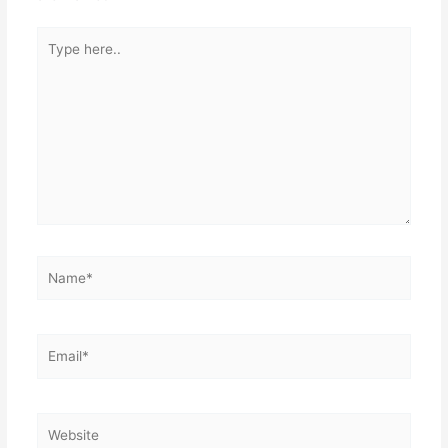
Type
here..
Name*
Email*
Website