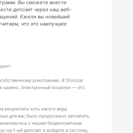
ограмм. Вы сможете внести
нести депозит через наш веб-
ращений. Ежели вы новейший
 считаем, что это наилучшее
джет.
собственному усмотрению. В Slotozal
ое казино. Электронный кошелек — это
а результаты хоть какого вида
орые для вас было предложено заплатить.
Ознакомьтесь с нашим бездепозитным
с на 1-ый депозит и войдите в систему,