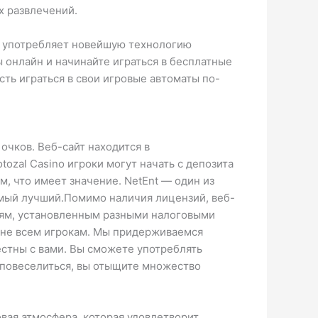
х развлечений.
zal употребляет новейшую технологию
ы онлайн и начинайте играться в бесплатные
ть играться в свои игровые автоматы по-
очков. Веб-сайт находится в
ozal Casino игроки могут начать с депозита
том, что имеет значение. NetEnt — один из
мый лучший.Помимо наличия лицензий, веб-
ниям, установленным разными налоговыми
ти не всем игрокам. Мы придерживаемся
естны с вами. Вы сможете употреблять
 повеселиться, вы отыщите множество
вая атмосфера, которая удовлетворит