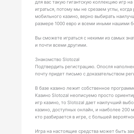
для вас такую гигантскую коллекцию игр на
играться, потому мы не срезаем углы, когда
мобильного казино, верно выбирать наилучш
размере 1000 евро и всеми иными нашими бо
Вы сможете играться с некими из самых зна
и почти всеми другими.
Знакомство Slotozal
Подтвердить регистрацию. Опосля наполнен
почту придет письмо с доказательством рег
В базе казино лежит собственное программ
Казино Slotozal неописуемо просто ориенти
игр казино, то Slotozal дает наилучший выб
казино, доступных онлайн, и наиболее 200 м
кто разбирается в игре, с большей вероятн
Игра на настоящие средства может быть за