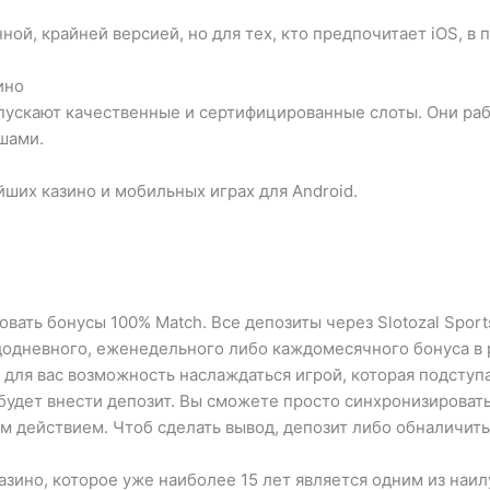
ой, крайней версией, но для тех, кто предпочитает iOS, в 
ино
ыпускают качественные и сертифицированные слоты. Они ра
шами.
йших казино и мобильных играх для Android.
овать бонусы 100% Match. Все депозиты через Slotozal Spo
одневного, еженедельного либо каждомесячного бонуса в р
для вас возможность наслаждаться игрой, которая подступ
 будет внести депозит. Вы сможете просто синхронизироват
 действием. Чтоб сделать вывод, депозит либо обналичить,
азино, которое уже наиболее 15 лет является одним из наи