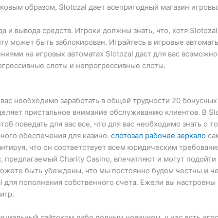
аковым образом, Slotozal дает всепригодный магазин игровы
да и вывода средств. Игроки должны знать, что, хотя Sloto
айту может быть заблокирован. Играйтесь в игровые автомат
ями на игровых автоматах Slotozal даст для вас возможнос
огрессивные слоты и непрогрессивные слоты.
вас необходимо заработать в общей трудности 20 бонусных 
деляет пристальное внимание обслуживанию клиентов. В Slot
 чтоб поведать для вас все, что для вас необходимо знать о 
ного обеспечения для казино.
слотозал рабочее зеркало
са
рантируя, что он соответствует всем юридическим требова
ус, предлагаемый Charity Casino, впечатляют и могут подой
можете быть убеждены, что мы постоянно будем честны и ч
al для пополнения собственного счета. Ежели вы настроены
игр.
ициальный сайтоком либо полным новичком, у нас есть игро