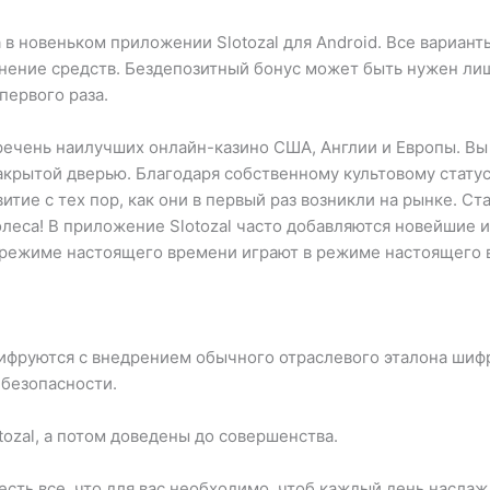
а в новеньком приложении Slotozal для Android. Все вариа
анение средств. Бездепозитный бонус может быть нужен л
первого раза.
перечень наилучших онлайн-казино США, Англии и Европы. В
закрытой дверью. Благодаря собственному культовому стат
ие с тех пор, как они в первый раз возникли на рынке. Ста
леса! В приложение Slotozal часто добавляются новейшие 
 режиме настоящего времени играют в режиме настоящего 
ифруются с внедрением обычного отраслевого эталона шифро
безопасности.
ozal, а потом доведены до совершенства.
у есть все, что для вас необходимо, чтоб каждый день насл