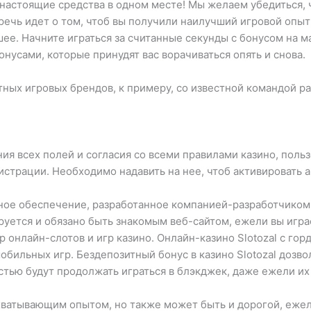
 настоящие средства в одном месте! Мы желаем убедиться, 
 речь идет о том, чтоб вы получили наилучший игровой опыт 
ее. Начните играться за считанные секунды с бонусом на м
нусами, которые принудят вас ворачиваться опять и снова.
тных игровых брендов, к примеру, со известной командой р
ия всех полей и согласия со всеми правилами казино, поль
истрации. Необходимо надавить на нее, чтоб активировать а
ное обеспечение, разработанное компанией-разработчиком
руется и обязано быть знакомым веб-сайтом, ежели вы игра
ор онлайн-слотов и игр казино. Онлайн-казино Slotozal с г
обильных игр. Бездепозитный бонус в казино Slotozal дозвол
остью будут продолжать играться в блэкджек, даже ежели их
хватывающим опытом, но также может быть и дорогой, ежели