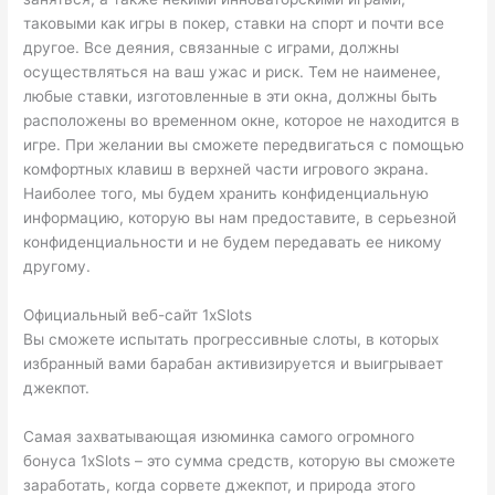
таковыми как игры в покер, ставки на спорт и почти все
другое. Все деяния, связанные с играми, должны
осуществляться на ваш ужас и риск. Тем не наименее,
любые ставки, изготовленные в эти окна, должны быть
расположены во временном окне, которое не находится в
игре. При желании вы сможете передвигаться с помощью
комфортных клавиш в верхней части игрового экрана.
Наиболее того, мы будем хранить конфиденциальную
информацию, которую вы нам предоставите, в серьезной
конфиденциальности и не будем передавать ее никому
другому.
Официальный веб-сайт 1xSlots
Вы сможете испытать прогрессивные слоты, в которых
избранный вами барабан активизируется и выигрывает
джекпот.
Самая захватывающая изюминка самого огромного
бонуса 1xSlots – это сумма средств, которую вы сможете
заработать, когда сорвете джекпот, и природа этого