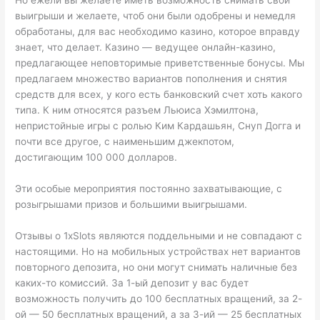
Но ежели вы желаете иметь возможность снимать свои
выигрыши и желаете, чтоб они были одобрены и немедля
обработаны, для вас необходимо казино, которое вправду
знает, что делает. Казино — ведущее онлайн-казино,
предлагающее неповторимые приветственные бонусы. Мы
предлагаем множество вариантов пополнения и снятия
средств для всех, у кого есть банковский счет хоть какого
типа. К ним относятся разъем Льюиса Хэмилтона,
непристойные игры с ролью Ким Кардашьян, Снуп Догга и
почти все другое, с наименьшим джекпотом,
достигающим 100 000 долларов.
Эти особые мероприятия постоянно захватывающие, с
розыгрышами призов и большими выигрышами.
Отзывы о 1xSlots являются поддельными и не совпадают с
настоящими. Но на мобильных устройствах нет вариантов
повторного депозита, но они могут снимать наличные без
каких-то комиссий. За 1-ый депозит у вас будет
возможность получить до 100 бесплатных вращений, за 2-
ой — 50 бесплатных вращений, а за 3-ий — 25 бесплатных