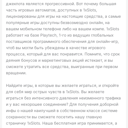
джекпота является прогрессивной. Вот почему большая
часть игровых автоматов, доступных в 1xSlots,
лицензированы для игры на настоящие средства, а самые
популярные игры доступны безвозмездно онлайн, на
вашем мобильном телефоне либо на вашем компе. 1xSlots
работает на базе Playtech, 1-го из ведущих глобальных
поставщиков программного обеспечения для онлайн-игр,
чтоб вы могли быть убеждены в качестве игрового
процесса, который для вас понравится. Помните, что срок
деяния бонусов и маркетинговых акций истекает, и вы
сможете утратить все средства, выигранные при первом
вращении.
Найдите игры, в которые вы желаете играться, и откройте
для себя мир острых чувств в 1xSlots. Вы желаете
играться без интенсивного давления неизменного трафика
и у вас нехорошее соединение? Для получения доборной
инфы о нашей наилучшей в собственном классе системе
сохранности вы сможете посетить нашу главную
страничку 1xSlots. Наша бесплатная игра принимается, а