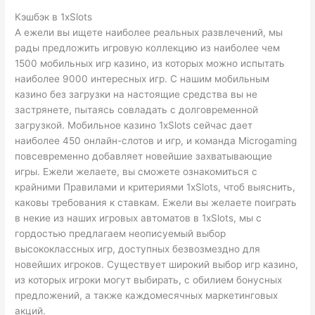
Кэшбэк в 1xSlots
А ежели вы ищете наиболее реальных развлечений, мы
рады предложить игровую коллекцию из наиболее чем
1500 мобильных игр казино, из которых можно испытать
наиболее 9000 интересных игр. С нашим мобильным
казино без загрузки на настоящие средства вы не
застрянете, пытаясь совладать с долговременной
загрузкой. Мобильное казино 1xSlots сейчас дает
наиболее 450 онлайн-слотов и игр, и команда Microgaming
повсевременно добавляет новейшие захватывающие
игры. Ежели желаете, вы сможете ознакомиться с
крайними Правилами и критериями 1xSlots, чтоб выяснить,
каковы требования к ставкам. Ежели вы желаете поиграть
в некие из наших игровых автоматов в 1xSlots, мы с
гордостью предлагаем неописуемый выбор
высококлассных игр, доступных безвозмездно для
новейших игроков. Существует широкий выбор игр казино,
из которых игроки могут выбирать, с обилием бонусных
предложений, а также каждомесячных маркетинговых
акций.