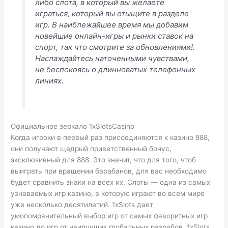
либо слота, в который вы желаете
играться, который вы отыщите в разделе
игр. В наиблежайшее время мы добавим
новейшие онлайн-игры и рынки ставок на
спорт, так что смотрите за обновлениями!.
Наслаждайтесь наточенными чувствами,
не беспокоясь о длинноватых телефонных
линиях.
Официальное зеркало 1xSlotsCasino
Когда игроки в первый раз присоединяются к казино 888,
они получают щедрый приветственный бонус,
эксклюзивный для 888. Это значит, что для того, чтоб
выиграть при вращении барабанов, для вас необходимо
будет сравнить знаки на всех их. Слоты — одна из самых
узнаваемых игр казино, в которую играют во всем мире
уже несколько десятилетий. 1xSlots дает
умопомрачительный выбор игр от самых фаворитных игр
казино до игр от наилучших глобальных разрабов. 1xSlots