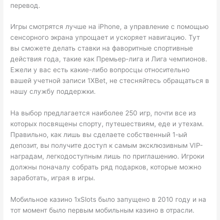
перевод.
Игры смотрятся лучше на iPhone, а управление с помощью
сенсорного экрана упрощает и ускоряет навигацию. Тут
вы сможете делать ставки на фаворитные спортивные
действия года, такие как Премьер-лига и Лига чемпионов.
Ежели у вас есть какие-либо вопросцы относительно
вашей учетной записи 1XBet, не стесняйтесь обращаться в
нашу службу поддержки.
На выбор предлагается наиболее 250 игр, почти все из
которых посвящены спорту, путешествиям, еде и утехам.
Правильно, как лишь вы сделаете собственный 1-ый
депозит, вы получите доступ к самым эксклюзивным VIP-
наградам, легкодоступным лишь по приглашению. Игроки
должны поначалу собрать ряд подарков, которые можно
заработать, играя в игры.
Мобильное казино 1xSlots было запущено в 2010 году и на
тот момент было первым мобильным казино в отрасли.