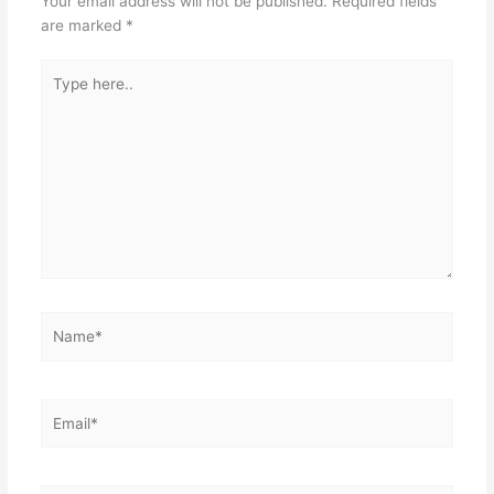
Your email address will not be published.
Required fields
are marked
*
Type
here..
Name*
Email*