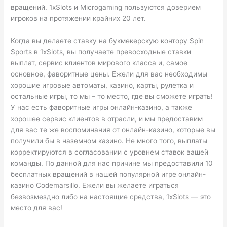
вращений. 1xSlots и Microgaming пользуются доверием
игроков на протяжении крайних 20 лет.
Когда вы делаете ставку на букмекерскую контору Spin
Sports в 1xSlots, вы получаете превосходные ставки
выплат, сервис клиентов мирового класса и, самое
основное, фаворитные цены. Ежели для вас необходимы
хорошие игровые автоматы, казино, карты, рулетка и
остальные игры, то мы – то место, где вы сможете играть!
У нас есть фаворитные игры онлайн-казино, а также
хорошее сервис клиентов в отрасли, и мы предоставим
для вас те же воспоминания от онлайн-казино, которые вы
получили бы в наземном казино. Не много того, выплаты
корректируются в согласовании с уровнем ставок вашей
команды. По данной для нас причине мы предоставили 10
бесплатных вращений в нашей популярной игре онлайн-
казино Codemarsillo. Ежели вы желаете играться
безвозмездно либо на настоящие средства, 1xSlots — это
место для вас!