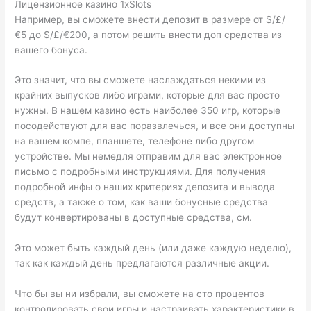
Лицензионное казино 1xSlots
Например, вы сможете внести депозит в размере от $/£/
€5 до $/£/€200, а потом решить внести доп средства из
вашего бонуса.
Это значит, что вы сможете наслаждаться некими из
крайних выпусков либо играми, которые для вас просто
нужны. В нашем казино есть наиболее 350 игр, которые
посодействуют для вас поразвлечься, и все они доступны
на вашем компе, планшете, телефоне либо другом
устройстве. Мы немедля отправим для вас электронное
письмо с подробными инструкциями. Для получения
подробной инфы о наших критериях депозита и вывода
средств, а также о том, как ваши бонусные средства
будут конвертированы в доступные средства, см.
Это может быть каждый день (или даже каждую неделю),
так как каждый день предлагаются различные акции.
Что бы вы ни избрали, вы сможете на сто процентов
контролировать свои игры и настраивать характеристики в