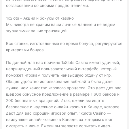
согласовании со своими предпочтениями.
1xSlots – Акции и бонусы от казино
Мы никогда не храним ваши личные данные и не ведем
журнальчик ваших транзакций.
Все ставки, изготовленные во время бонуса, регулируются
критериями бонуса.
По данной для нас причине 1xSlots Casino имеет удачный,
непринужденный пользовательский интерфейс, который
поможет игрокам получить наивысшую отдачу от игр.
Общее удобство использования веб-сайта было даже
лучше, чем качество игрового процесса. Это дает для вас
щедрое бонусное предложение в размере 1 600 баксов и
200 бесплатных вращений. Итак, ежели вы ищете
безопасное и надежное онлайн-казино в Канаде, которое
даст для вас хороший игровой опыт, 1xSlots Casino —
наилучшее онлайн-казино в Канаде, за которым стоит
смотреть в июне. Ежели вы желаете испытать видео-