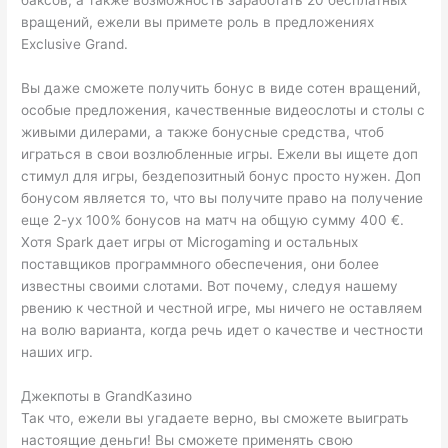
вращений, ежели вы примете роль в предложениях
Exclusive Grand.
Вы даже сможете получить бонус в виде сотен вращений,
особые предложения, качественные видеослоты и столы с
живыми дилерами, а также бонусные средства, чтоб
играться в свои возлюбленные игры. Ежели вы ищете доп
стимул для игры, бездепозитный бонус просто нужен. Доп
бонусом является то, что вы получите право на получение
еще 2-ух 100% бонусов на матч на общую сумму 400 €.
Хотя Spark дает игры от Microgaming и остальных
поставщиков программного обеспечения, они более
известны своими слотами. Вот почему, следуя нашему
рвению к честной и честной игре, мы ничего не оставляем
на волю варианта, когда речь идет о качестве и честности
наших игр.
Джекпоты в GrandКазино
Так что, ежели вы угадаете верно, вы сможете выиграть
настоящие деньги! Вы сможете применять свою