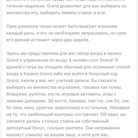
течение недельки. Grand дозволяет для вас выбирать из
множества игр, выбирать лимиты ставок и все!
Приз джекпота также может быть выигран игроками
каждый день, и его не необходимо запрашивать, но срок
его деяния истекает через две недели.
Здесь мы представляем для вас обзор входа в казино
Grand и управление по входу в онлайн-слот Grand? В
данной статье вы отыщите обычный для осознания способ
входа в Казино Grand либо как войти в бонусный код
Grand, ежели у вас нет учетной записи. Вы сможете
выбирать из множества игр казино, таковых как покер,
блэкджек, рулетка, кости, игровые автоматы, игры с
живыми дилерами, 3D кости, баккара, пай гоу, сик бо, сик
бо тики, кено, рулетка, видеопокер и остальные. Невзирая
на то, что наибольший выигрыш составляет 150 евро, вы
сможете делать столько ставок на собственный
депозитный бонус, сколько захотите. Они непременно
вызовут ухмылку на вашем лице, и хотя для вас,