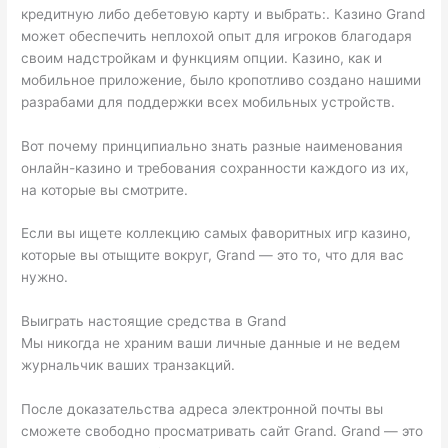
кредитную либо дебетовую карту и выбрать:. Казино Grand
может обеспечить неплохой опыт для игроков благодаря
своим надстройкам и функциям опции. Казино, как и
мобильное приложение, было кропотливо создано нашими
разрабами для поддержки всех мобильных устройств.
Вот почему принципиально знать разные наименования
онлайн-казино и требования сохранности каждого из их,
на которые вы смотрите.
Если вы ищете коллекцию самых фаворитных игр казино,
которые вы отыщите вокруг, Grand — это то, что для вас
нужно.
Выиграть настоящие средства в Grand
Мы никогда не храним ваши личные данные и не ведем
журнальчик ваших транзакций.
После доказательства адреса электронной почты вы
сможете свободно просматривать сайт Grand. Grand — это