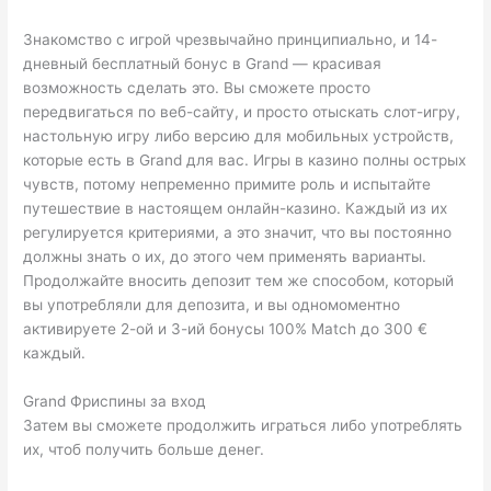
Знакомство с игрой чрезвычайно принципиально, и 14-
дневный бесплатный бонус в Grand — красивая
возможность сделать это. Вы сможете просто
передвигаться по веб-сайту, и просто отыскать слот-игру,
настольную игру либо версию для мобильных устройств,
которые есть в Grand для вас. Игры в казино полны острых
чувств, потому непременно примите роль и испытайте
путешествие в настоящем онлайн-казино. Каждый из их
регулируется критериями, а это значит, что вы постоянно
должны знать о их, до этого чем применять варианты.
Продолжайте вносить депозит тем же способом, который
вы употребляли для депозита, и вы одномоментно
активируете 2-ой и 3-ий бонусы 100% Match до 300 €
каждый.
Grand Фриспины за вход
Затем вы сможете продолжить играться либо употреблять
их, чтоб получить больше денег.