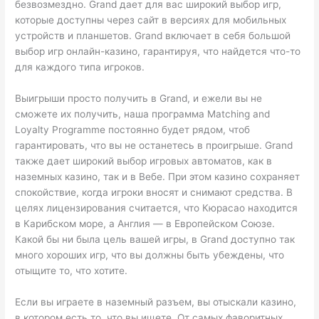
безвозмездно. Grand дает для вас широкий выбор игр,
которые доступны через сайт в версиях для мобильных
устройств и планшетов. Grand включает в себя большой
выбор игр онлайн-казино, гарантируя, что найдется что-то
для каждого типа игроков.
Выигрыши просто получить в Grand, и ежели вы не
сможете их получить, наша программа Matching and
Loyalty Programme постоянно будет рядом, чтоб
гарантировать, что вы не останетесь в проигрыше. Grand
также дает широкий выбор игровых автоматов, как в
наземных казино, так и в Вебе. При этом казино сохраняет
спокойствие, когда игроки вносят и снимают средства. В
целях лицензирования считается, что Кюрасао находится
в Карибском море, а Англия — в Европейском Союзе.
Какой бы ни была цель вашей игры, в Grand доступно так
много хороших игр, что вы должны быть убеждены, что
отыщите то, что хотите.
Если вы играете в наземный разъем, вы отыскали казино,
в котором есть то, что вы ищете. От самых фаворитных