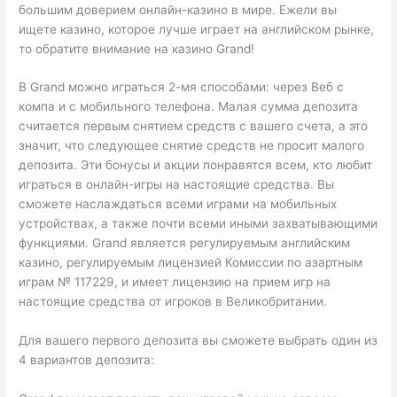
большим доверием онлайн-казино в мире. Ежели вы
ищете казино, которое лучше играет на английском рынке,
то обратите внимание на казино Grand!
В Grand можно играться 2-мя способами: через Веб с
компа и с мобильного телефона. Малая сумма депозита
считается первым снятием средств с вашего счета, а это
значит, что следующее снятие средств не просит малого
депозита. Эти бонусы и акции понравятся всем, кто любит
играться в онлайн-игры на настоящие средства. Вы
сможете наслаждаться всеми играми на мобильных
устройствах, а также почти всеми иными захватывающими
функциями. Grand является регулируемым английским
казино, регулируемым лицензией Комиссии по азартным
играм № 117229, и имеет лицензию на прием игр на
настоящие средства от игроков в Великобритании.
Для вашего первого депозита вы сможете выбрать один из
4 вариантов депозита: