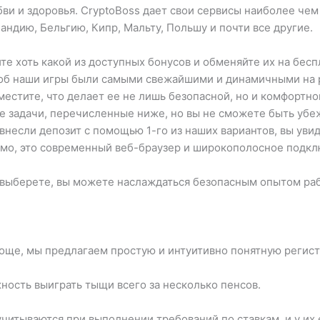
бви и здоровья. CryptoBoss дает свои сервисы наиболее чем
дию, Бельгию, Кипр, Мальту, Польшу и почти все другие.
те хоть какой из доступных бонусов и обменяйте их на бес
чтоб наши игры были самыми свежайшими и динамичными на 
местите, что делает ее не лишь безопасной, но и комфортной
 задачи, перечисленные ниже, но вы не сможете быть убежд
 внесли депозит с помощью 1-го из наших вариантов, вы уви
димо, это современный веб-браузер и широкополосное подкл
ы выберете, вы можете наслаждаться безопасным опытом раб
още, мы предлагаем простую и интуитивно понятную регис
ность выиграть тыщи всего за несколько пенсов.
читываются при выполнении требований по ставкам, и у их 