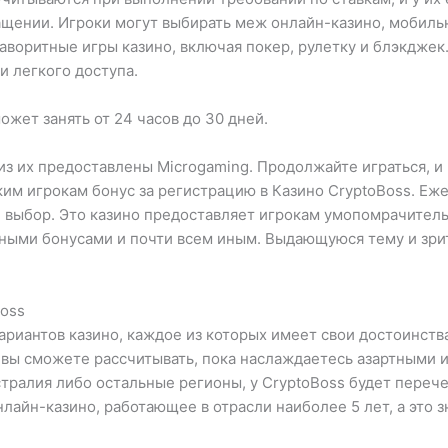
ащении. Игроки могут выбирать меж онлайн-казино, мобил
воритные игры казино, включая покер, рулетку и блэкджек. 
и легкого доступа.
ожет занять от 24 часов до 30 дней.
 из их предоставлены Microgaming. Продолжайте играться, 
ким игрокам бонус за регистрацию в Казино CryptoBoss. Еже
й выбор. Это казино предоставляет игрокам умопомрачител
ными бонусами и почти всем иным. Выдающуюся тему и зри
Boss
ариантов казино, каждое из которых имеет свои достоинств
 вы сможете рассчитывать, пока наслаждаетесь азартными иг
встралия либо остальные регионы, у CryptoBoss будет переч
лайн-казино, работающее в отрасли наиболее 5 лет, а это з