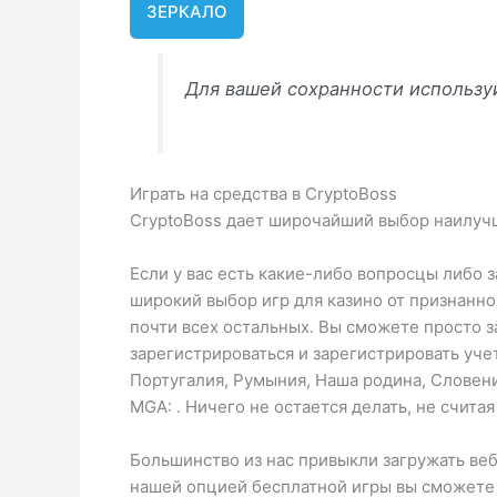
ЗЕРКАЛО
Для вашей сохранности использу
Играть на средства в CryptoBoss
CryptoBoss дает широчайший выбор наилучш
Если у вас есть какие-либо вопросцы либо 
широкий выбор игр для казино от признанног
почти всех остальных. Вы сможете просто з
зарегистрироваться и зарегистрировать уче
Португалия, Румыния, Наша родина, Словен
MGA: . Ничего не остается делать, не считая
Большинство из нас привыкли загружать веб
нашей опцией бесплатной игры вы сможете и