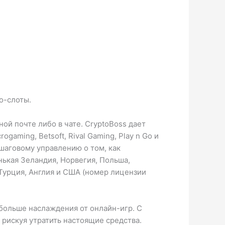
о-слоты.
ой почте либо в чате. CryptoBoss дает
aming, Betsoft, Rival Gaming, Play n Go и
шаговому управлению о том, как
нькая Зеландия, Норвегия, Польша,
Турция, Англия и США (номер лицензии
 больше наслаждения от онлайн-игр. С
 рискуя утратить настоящие средства.