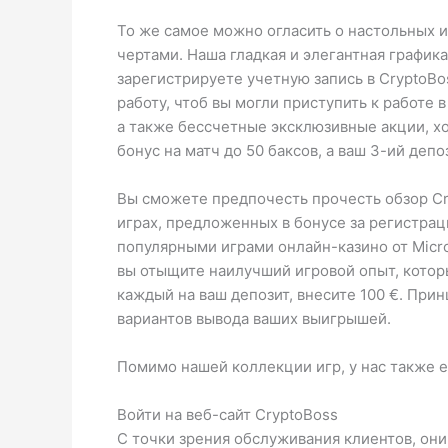
То же самое можно огласить о настольных и 
чертами. Наша гладкая и элегантная графика
зарегистрируете учетную запись в CryptoBo
работу, чтоб вы могли приступить к работе 
а также бессчетные эксклюзивные акции, хо
бонус на матч до 50 баксов, а ваш 3-ий деп
Вы сможете предпочесть прочесть обзор Cry
играх, предложенных в бонусе за регистрац
популярными играми онлайн-казино от Microg
вы отыщите наилучший игровой опыт, которы
каждый на ваш депозит, внесите 100 €. При
вариантов вывода ваших выигрышей.
Помимо нашей коллекции игр, у нас также е
Войти на веб-сайт CryptoBoss
С точки зрения обслуживания клиентов, они