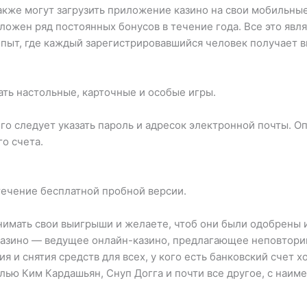
также могут загрузить приложение казино на свои мобильные
ложен ряд постоянных бонусов в течение года. Все это явл
ыт, где каждый зарегистрировавшийся человек получает в
ать настольные, карточные и особые игры.
ого следует указать пароль и адресок электронной почты. О
о счета.
 течение бесплатной пробной версии.
имать свои выигрыши и желаете, чтоб они были одобрены 
т. Казино — ведущее онлайн-казино, предлагающее неповто
и снятия средств для всех, у кого есть банковский счет хо
лью Ким Кардашьян, Снуп Догга и почти все другое, с наи