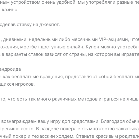
льным устройством очень удобной, мы употребляли разные п
 казино.
делав ставку на джекпот.
, дневными, недельными либо месячными VIP-акциями, чтоб
жения, мостбет доступные онлайн. Купон можно употреблять
е варианты ставок зависят от страны, из которой вы играете
 андроида
е как бесплатные вращения, представляют собой бесплатны
щихся игроков.
то, что есть так много различных методов играться не лиш
 вознаграждаем вашу игру доп средствами. Благодаря обы
ревыше всего. В разделе покера есть множество захватыва
чный покер и техасский холдем. Станьте красивым родител