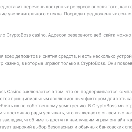
едоставит перечень доступных ресурсов опосля того, как г
ние увеличительного стекла. Посреди предложенных ссыло
о CryptoBoss casino. Адресок резервного веб-сайта можно о
 всех депозитов и снятия средств, и есть несколько устро
р казино, в которые играют только в CryptoBoss. Они повс
ss Casino заключается в том, что он поддерживается компа
ется принципиальным эволюционным фактором для хоть како
реблять их по собственному усмотрению. В CryptoBoss мы с
мы постоянно рады услышать, что вы желаете огласить о нас
 закладки, чтоб иметь доступ к наилучшим играм онлайн-каз
ствует широкий выбор безопасных и обычных банковских спо