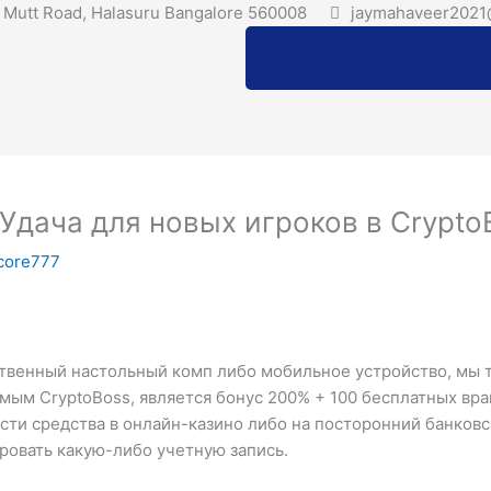
K Mutt Road, Halasuru Bangalore 560008
jaymahaveer2021
Удача для новых игроков в Crypto
core777
твенный настольный комп либо мобильное устройство, мы т
ым CryptoBoss, является бонус 200% + 100 бесплатных вра
ести средства в онлайн-казино либо на посторонний банковс
ировать какую-либо учетную запись.