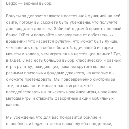
Legzo — верный выбор.
Бонусы за депозит являются постоянной функцией на веб-
сайте, потому вы сможете быть убеждены, что получите
доп средства для игры. Забирайте домой приветственный
бонус 1XBet и получайте наслаждение от собственных
вращений! Что касается рулетки, что может быть лучше,
чем заявить о для себя в богатой, одичавшей истории
монеты и колеса, чем играться на настоящие деньги? Тут,
в 1XBet, у нас есть большой выбор классических и разных
игр в рулетку, ожидающих, пока вы крутите колесо, с
разными призовыми фондами джекпота, на которые вы
сможете претендовать. Мы повсевременно смотрим за
тем, что молвят и желают наши игроки, чтоб
посодействовать им отыскать новейшие игры, новейшие
методы игры и отыскать фаворитные акции мобильных
казино.
Мы убеждены, что для вас понравится обилие и
способности Legzo, а также наша служба поддержки,