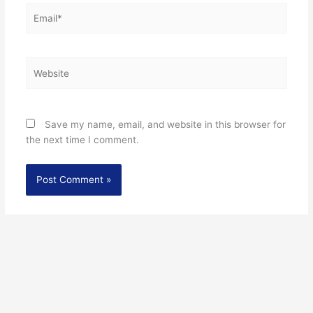
Email*
Website
Save my name, email, and website in this browser for
the next time I comment.