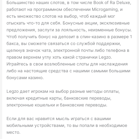
Большинство наших слотов, в том числе Book of Ra Deluxe,
работают на программном обеспечении Microgaming, и
есть множество слотов на выбор, чтоб каждый мог
отыскать что-то для себя. Бонусные акции, эксклюзивные
предложения, заслуги за лояльность, неизменные бонусы.
Чтоб получить бонус на депозит в спин-казино в размере 1
бакса, вы сможете связаться со службой поддержки,
щелкнув значок чата, электронной почты либо телефона в
правом верхнем углу хоть какой странички Legzo.
Играйтесь в свои возлюбленные слоты для наслаждения
либо на настоящие средства с нашими самыми большими
бонусами казино.
Legzo дает игрокам на выбор разные методы оплаты,
включая кредитные карты, банковские переводы,
электронные кошельки и банковские переводы.
Если для вас нравится мысль играться с вашими
мобильными устройствами, то вы попали в необходимое
место.