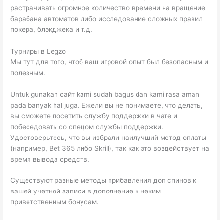
растрачивать огромное количество времени на вращение
барабана автоматов либо исследование сложных правил
покера, блэкджека и т.д.
Турниры в Legzo
Мы тут для того, чтоб ваш игровой опыт был безопасным и
полезным.
Untuk gunakan сайт kami sudah bagus dan kami rasa aman
pada banyak hal juga. Ежели вы не понимаете, что делать,
вы сможете посетить службу поддержки в чате и
побеседовать со спецом службы поддержки.
Удостоверьтесь, что вы избрали наилучший метод оплаты
(например, Bet 365 либо Skrill), так как это воздействует на
время вывода средств.
Существуют разные методы прибавления доп спинов к
вашей учетной записи в дополнение к неким
приветственным бонусам.