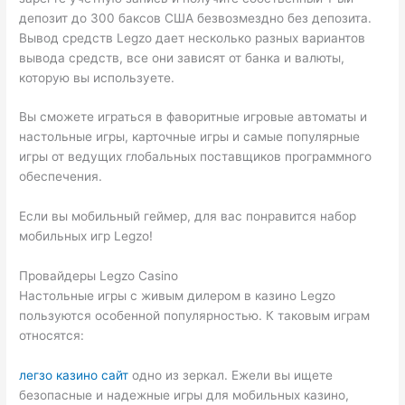
депозит до 300 баксов США безвозмездно без депозита.
Вывод средств Legzo дает несколько разных вариантов
вывода средств, все они зависят от банка и валюты,
которую вы используете.
Вы сможете играться в фаворитные игровые автоматы и
настольные игры, карточные игры и самые популярные
игры от ведущих глобальных поставщиков программного
обеспечения.
Если вы мобильный геймер, для вас понравится набор
мобильных игр Legzo!
Провайдеры Legzo Casino
Настольные игры с живым дилером в казино Legzo
пользуются особенной популярностью. К таковым играм
относятся:
легзо казино сайт
одно из зеркал. Ежели вы ищете
безопасные и надежные игры для мобильных казино,