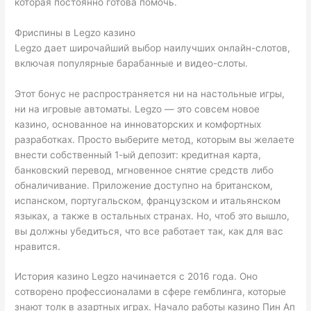
которая постоянно готова помочь.
Фриспины в Legzo казино
Legzo дает широчайший выбор наилучших онлайн-слотов,
включая популярные барабанные и видео-слоты.
Этот бонус не распространяется ни на настольные игры,
ни на игровые автоматы. Legzo — это совсем новое
казино, основанное на инноваторских и комфортных
разработках. Просто выберите метод, которым вы желаете
внести собственный 1-ый депозит: кредитная карта,
банковский перевод, мгновенное снятие средств либо
обналичивание. Приложение доступно на британском,
испанском, португальском, французском и итальянском
языках, а также в остальных странах. Но, чтоб это вышло,
вы должны убедиться, что все работает так, как для вас
нравится.
История казино Legzo начинается с 2016 года. Оно
сотворено профессионалами в сфере гемблинга, которые
знают толк в азартных играх. Начало работы казино Пин Ап