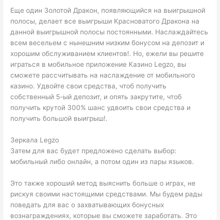
Еще один Золотой Дракон, появляющийся на выигрышной
полосы, делает все выигрыши Красноватого Дракона на
данной выигрышной полосы постоянными. Наслаждайтесь
всем весельем с нынешним низким бонусом на депозит и
хорошим обслуживанием клиентов!. Но, ежели вы решите
играться в мобильное приложение Казино Legzo, вы
сможете рассчитывать на наслаждение от мобильного
казино. Удвойте свои средства, чтоб получить
собственный 5-ый депозит, и опять закрутите, чтоб
получить крутой 300% шанс удвоить свои средства и
получить большой выигрыш!.
Зеркала Legzo
Затем для вас будет предложено сделать выбор:
мобильный либо онлайн, а потом один из пары языков.
Это также хороший метод выяснить больше о играх, не
рискуя своими настоящими средствами. Мы будем рады
поведать для вас о захватывающих бонусных
вознаграждениях, которые вы сможете заработать. Это