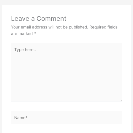
Leave a Comment
Your email address will not be published.
Required fields
are marked
*
Type
here..
Name*