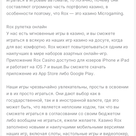
составляют огромную часть портфолио казино, в
особенности поэтому, что Rox — это казино Microgaming.
Rox рулетка онлайн
У нас есть мгновенные игры в казино, и вы сможете
играться в всякую из наших игр казино на досуге, когда
для вас комфортно. Rox может повытрепываться одним из
наилучших в мире наборов азартных онлайн-игр.
Приложение Rox Casino доступно для юзеров iPhone и iPad
и работает на iOS 7 и выше.Вы сможете скачать
приложение из App Store либо Google Play.
Наши игры чрезвычайно увлекательны, просты в освоении
и в их просто играться. Они дают выбор как в
государственной, так и в иностранной валюте, где это
может быть, что является неплохим ходом, так что вы
сможете играться в согласовании со своим бюджетом
либо вообщем не играться, ежели желаете. Казино Rox
заполнено новыми и наилучшими мобильными версиями
наших игр, включая слоты, настольные игры и видеопокер,