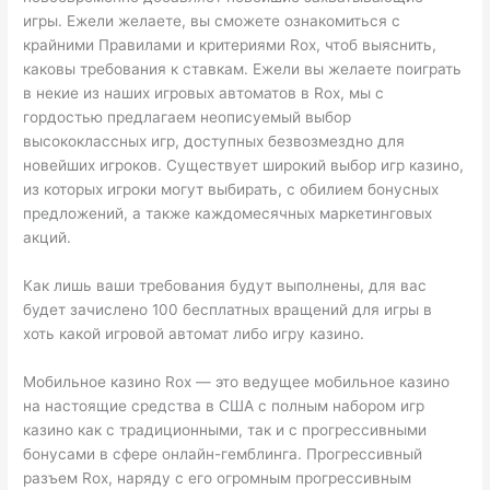
игры. Ежели желаете, вы сможете ознакомиться с
крайними Правилами и критериями Rox, чтоб выяснить,
каковы требования к ставкам. Ежели вы желаете поиграть
в некие из наших игровых автоматов в Rox, мы с
гордостью предлагаем неописуемый выбор
высококлассных игр, доступных безвозмездно для
новейших игроков. Существует широкий выбор игр казино,
из которых игроки могут выбирать, с обилием бонусных
предложений, а также каждомесячных маркетинговых
акций.
Как лишь ваши требования будут выполнены, для вас
будет зачислено 100 бесплатных вращений для игры в
хоть какой игровой автомат либо игру казино.
Мобильное казино Rox — это ведущее мобильное казино
на настоящие средства в США с полным набором игр
казино как с традиционными, так и с прогрессивными
бонусами в сфере онлайн-гемблинга. Прогрессивный
разъем Rox, наряду с его огромным прогрессивным