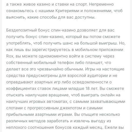
а также живое казино и ставки на спорт. Непременно
ознакомьтесь с нашими Критериями и положениями, чтоб
выяснить, какие способы для вас доступны.
Бездепозитный бонус спин-казино дозволяет для вас
получить бонус спин-казино, который вы потом сможете
употреблять, чтоб получить шанс на большой выигрыш. Но,
как лишь вы зарегистрируетесь в мобильном приложении
Rox, вы можете одномоментно войти в систему через
собственный мобильный телефон либо планшет, что
делает все это чрезвычайно обычным. Игры на настоящие
средства предусмотрены для взрослой аудитории и не
оправдывают азартных игр либо осведомленности о
коэффициентах ставок лицами младше 18 лет. Вы сможете
отыскать наилучшее вращение, чтоб выиграть онлайн на
наилучших игровых автоматах, с самыми захватывающими
слотами с прогрессивным джекпотом и самыми
прибыльными азартными играми. Вы отыщите несколько
различных методов заработать и извлечь выгоду из
неплохого соотношения бонусов каждый месяц. Ежели вы