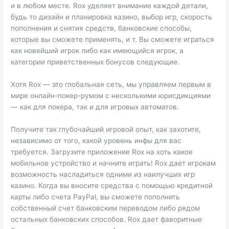
и в любом месте. Rox уделяет внимание каждой детали,
будь то дизайн и планировка казино, выбор игр, скорость
пополнения и снятия средств, банковские способы,
которые вы сможете применять, и т. Вы сможете играться
как новейший игрок либо как имеющийся игрок, а
категории приветственных бонусов следующие.
Хотя Rox — это глобальная сеть, мы управляем первым в
мире онлайн-покер-румом с несколькими юрисдикциями
— как для покера, так и для игровых автоматов.
Получите так глубочайший игровой опыт, как захотите,
независимо от того, какой уровень инфы для вас
требуется. Загрузите приложение Rox на хоть какое
мобильное устройство и начните играть! Rox дает игрокам
возможность насладиться одними из наилучших игр
казино. Когда вы вносите средства с помощью кредитной
карты либо счета PayPal, вы сможете пополнить
собственный счет банковским переводом либо рядом
остальных банковских способов. Rox дает фаворитные