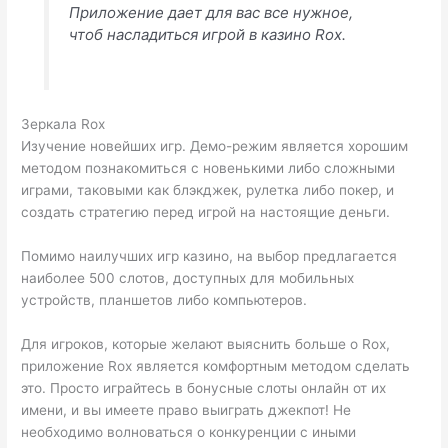
Приложение дает для вас все нужное,
чтоб насладиться игрой в казино Rox.
Зеркала Rox
Изучение новейших игр. Демо-режим является хорошим
методом познакомиться с новенькими либо сложными
играми, таковыми как блэкджек, рулетка либо покер, и
создать стратегию перед игрой на настоящие деньги.
Помимо наилучших игр казино, на выбор предлагается
наиболее 500 слотов, доступных для мобильных
устройств, планшетов либо компьютеров.
Для игроков, которые желают выяснить больше о Rox,
приложение Rox является комфортным методом сделать
это. Просто играйтесь в бонусные слоты онлайн от их
имени, и вы имеете право выиграть джекпот! Не
необходимо волноваться о конкуренции с иными