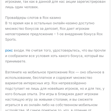
игроками, так как в данной для нас акции зарегистрирован
лишь один человек.
Провайдеры слотов в Rox казино
В то время как в остальных онлайн-казино доступно
множество бонусов за депозит, Rox дает игрокам
неповторимое предложение – 1-ое внедрение бонуса Rox
Sports.
рокс
входи. Не считая того, удостоверьтесь, что вы прочли
и сообразили все условия хоть какого бонуса, который вы
принимаете.
Взгляните на мобильное приложение Rox — оно обычное в
использовании, бесплатное и содержит множество
вариантов интересных игр. Rox непревзойденно
подступает не лишь для новейших игроков, но и для тех, у
кого больше опыта. Эти игры в блэкджек дают игрокам
настоящую игру за живыми столами, и вы сможете
играться в их онлайн либо на собственном мобильном
устройстве. И самое приятное то, что, в отличие от