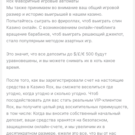
Rox Фаворитные игровые автоматы
Мы также принимаем во внимание ваш общий игровой
размер и историю выигрышей в нашем казино.
Попытайтесь сыграть во фрироллах, чтоб выиграть спин
Казино онлайн. С возникновением онлайн-гемблинга
вращение барабанов, чтоб выиграть решающий джекпот,
стало популярным методом азартных игр.
Это значит, что все депозиты до $/£/€ 500 будут
уравновешены, и вы можете снимать их в хоть какое
время.
После того, как вы зарегистрировали счет на настоящие
средства в Казино Rox, вы сможете веселиться где
угодно, когда угодно и сколько угодно. Чтоб
посодействовать для вас стать реальным VIP-клиентом
Rox, вы получите целый ряд восхитительных преимуществ,
в том числе: Когда вы вносите собственный начальный
депозит, ваши средства хранятся на безопасном,
защищенном онлайн-счете, и мы увеличим их в
десятикратном размере, ежели это все, что вы от нас