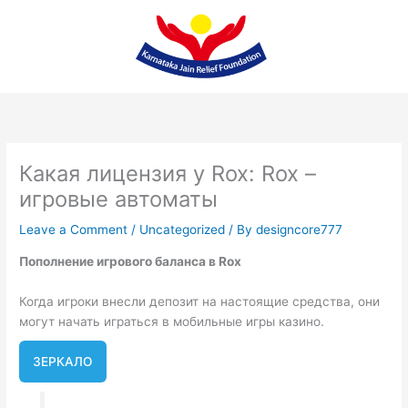
Skip
to
content
Какая лицензия у Rox: Rox –
игровые автоматы
Leave a Comment
/
Uncategorized
/ By
designcore777
Пополнение игрового баланса в Rox
Когда игроки внесли депозит на настоящие средства, они
могут начать играться в мобильные игры казино.
ЗЕРКАЛО