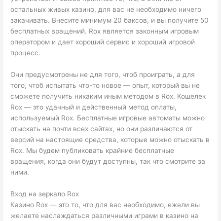
остальных живых казино, для вас не необходимо ничего
закачивать. Внесите минимум 20 баксов, и вы получите 50
бесплатных вращений. Rox является законным игровым
оператором и дает хороший сервис и хороший игровой
процесс.
Они предусмотрены не для того, чтоб проиграть, а для
того, чтоб испытать что-то новое — опыт, который вы не
сможете получить никаким иным методом в Rox. Кошелек
Rox — это удачный и действенный метод оплаты,
используемый Rox. Бесплатные игровые автоматы можно
отыскать на почти всех сайтах, но они различаются от
версий на настоящие средства, которые можно отыскать в
Rox. Мы будем публиковать крайние бесплатные
вращения, когда они будут доступны, так что смотрите за
ними.
Вход на зеркало Rox
Казино Rox — это то, что для вас необходимо, ежели вы
желаете наслаждаться различными играми в казино на