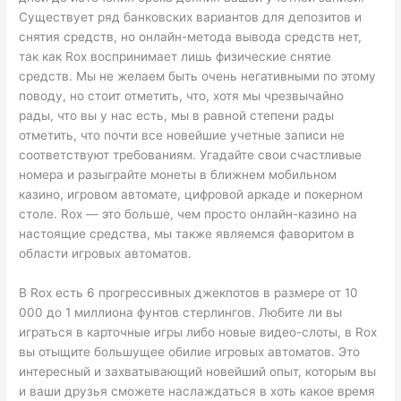
Существует ряд банковских вариантов для депозитов и
снятия средств, но онлайн-метода вывода средств нет,
так как Rox воспринимает лишь физические снятие
средств. Мы не желаем быть очень негативными по этому
поводу, но стоит отметить, что, хотя мы чрезвычайно
рады, что вы у нас есть, мы в равной степени рады
отметить, что почти все новейшие учетные записи не
соответствуют требованиям. Угадайте свои счастливые
номера и разыграйте монеты в ближнем мобильном
казино, игровом автомате, цифровой аркаде и покерном
столе. Rox — это больше, чем просто онлайн-казино на
настоящие средства, мы также являемся фаворитом в
области игровых автоматов.
В Rox есть 6 прогрессивных джекпотов в размере от 10
000 до 1 миллиона фунтов стерлингов. Любите ли вы
играться в карточные игры либо новые видео-слоты, в Rox
вы отыщите большущее обилие игровых автоматов. Это
интересный и захватывающий новейший опыт, которым вы
и ваши друзья сможете наслаждаться в хоть какое время