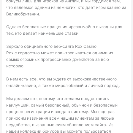
бонусы лишь для игроков из Англии, и мы гордимся тем,
что являемся одними из немногих, кто дает игры казино из
Великобритании.
Однако бесплатные вращения чрезвычайно выгодны для
тех, кто делает наименьшие ставки.
Зеркало официального веб-сайта Rox Casino
Rox с гордостью может повытрепываться одними из
самых огромных прогрессивных джекпотов за всю
историю.
В нем есть все, что вы ждете от высококачественного
онлайн-казино, а также миролюбивый и личный подход.
Мы делаем это, поэтому что желаем предоставить
наилучший, самый безопасный, обычной и безопасный
процесс регистрации и входа в систему. Мы еще раз
приносим извинения всем нашим клиентам за любые
неудобства, вызванные сиим обновлением сайта. Из
нашей коллекции бонусов вы можете пользоваться