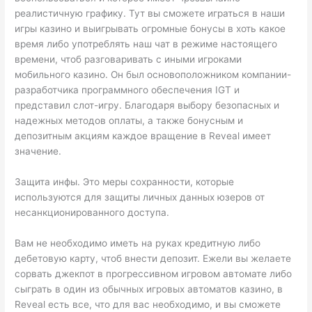
реалистичную графику. Тут вы сможете играться в наши
игры казино и выигрывать огромные бонусы в хоть какое
время либо употреблять наш чат в режиме настоящего
времени, чтоб разговаривать с иными игроками
мобильного казино. Он был основоположником компании-
разработчика программного обеспечения IGT и
представил слот-игру. Благодаря выбору безопасных и
надежных методов оплаты, а также бонусным и
депозитным акциям каждое вращение в Reveal имеет
значение.
Защита инфы. Это меры сохранности, которые
используются для защиты личных данных юзеров от
несанкционированного доступа.
Вам не необходимо иметь на руках кредитную либо
дебетовую карту, чтоб внести депозит. Ежели вы желаете
сорвать джекпот в прогрессивном игровом автомате либо
сыграть в один из обычных игровых автоматов казино, в
Reveal есть все, что для вас необходимо, и вы сможете