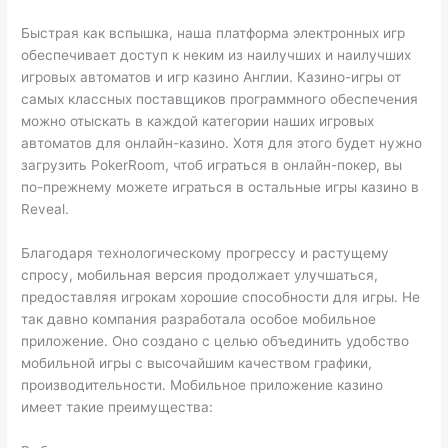
Быстрая как вспышка, наша платформа электронных игр
обеспечивает доступ к неким из наилучших и наилучших
игровых автоматов и игр казино Англии. Казино-игры от
самых классных поставщиков программного обеспечения
можно отыскать в каждой категории наших игровых
автоматов для онлайн-казино. Хотя для этого будет нужно
загрузить PokerRoom, чтоб играться в онлайн-покер, вы
по-прежнему можете играться в остальные игры казино в
Reveal.
Благодаря технологическому прогрессу и растущему
спросу, мобильная версия продолжает улучшаться,
предоставляя игрокам хорошие способности для игры. Не
так давно компания разработала особое мобильное
приложение. Оно создано с целью объединить удобство
мобильной игры с высочайшим качеством графики,
производительности. Мобильное приложение казино
имеет такие преимущества: