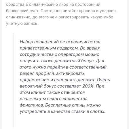
средства в онлайн-казино либо на посторонний
банковский счет. Постоянно читайте правила и условия
спин-казино, до этого чем регистрировать какую-либо
учетную запись.
Набор поощрений не ограничивается
приветственным подарком. Во время
сотрудничества с оператором можно
получить также депозитный бонус. Для
этого нужно перейти в соответственный
раздел профиля, активировать
предложение и пополнить депозит. Очень
вероятный бонус составляет 200%. При
этом клиент также становится
владельцем некого количества
фриспинов. Бесплатные спины можно
употреблять в качестве ставки в слотах.