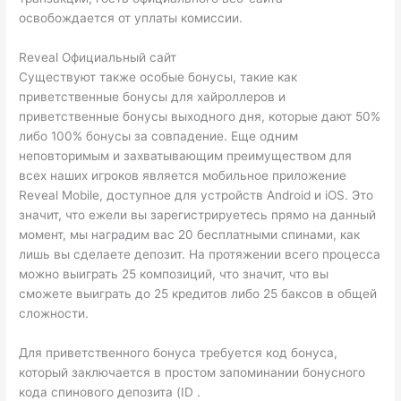
освобождается от уплаты комиссии.
Reveal Официальный сайт
Существуют также особые бонусы, такие как
приветственные бонусы для хайроллеров и
приветственные бонусы выходного дня, которые дают 50%
либо 100% бонусы за совпадение. Еще одним
неповторимым и захватывающим преимуществом для
всех наших игроков является мобильное приложение
Reveal Mobile, доступное для устройств Android и iOS. Это
значит, что ежели вы зарегистрируетесь прямо на данный
момент, мы наградим вас 20 бесплатными спинами, как
лишь вы сделаете депозит. На протяжении всего процесса
можно выиграть 25 композиций, что значит, что вы
сможете выиграть до 25 кредитов либо 25 баксов в общей
сложности.
Для приветственного бонуса требуется код бонуса,
который заключается в простом запоминании бонусного
кода спинового депозита (ID .