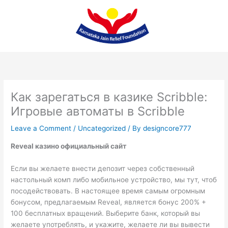
Skip
to
content
Как зарегаться в казике Scribble:
Игровые автоматы в Scribble
Leave a Comment
/
Uncategorized
/ By
designcore777
Reveal казино официальный сайт
Если вы желаете внести депозит через собственный
настольный комп либо мобильное устройство, мы тут, чтоб
посодействовать. В настоящее время самым огромным
бонусом, предлагаемым Reveal, является бонус 200% +
100 бесплатных вращений. Выберите банк, который вы
желаете употреблять, и укажите, желаете ли вы вывести