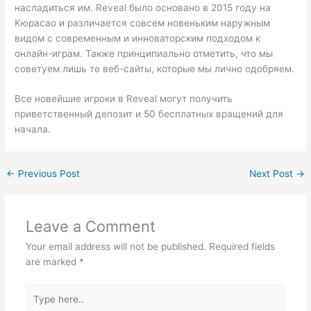
насладиться им. Reveal было основано в 2015 году на
Кюрасао и различается совсем новеньким наружным
видом с современным и инноваторским подходом к
онлайн-играм. Также принципиально отметить, что мы
советуем лишь те веб-сайты, которые мы лично одобряем.
Все новейшие игроки в Reveal могут получить
приветственный депозит и 50 бесплатных вращений для
начала.
←
Previous Post
Next Post
→
Leave a Comment
Your email address will not be published.
Required fields
are marked
*
Type
here..