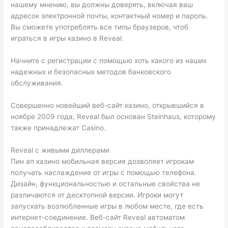
нашему мнению, вы должны доверять, включая ваш
адресок электронной почты, контактный номер и пароль.
Вы сможете употреблять все типы браузеров, чтоб
играться в игры казино в Reveal.
Начните с регистрации с помощью хоть какого из наших
надежных и безопасных методов банковского
обслуживания.
Совершенно новейший веб-сайт казино, открывшийся в
ноябре 2009 года, Reveal был основан Steinhaus, которому
также принадлежат Casino.
Reveal с живыми диллерами
Пин ап казино мобильная версия дозволяет игрокам
получать наслаждение от игры с помощью телефона.
Дизайн, функциональностью и остальные свойства не
различаются от десктопной версии. Игроки могут
запускать возлюбленные игры в любом месте, где есть
интернет-соединение. Веб-сайт Reveal автоматом