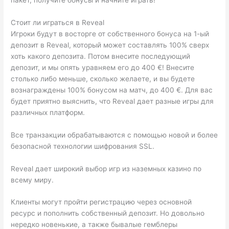
Стоит ли играться в Reveal
Игроки будут в восторге от собственного бонуса на 1-ый
депозит в Reveal, который может составлять 100% сверх
хоть какого депозита. Потом внесите последующий
депозит, и мы опять уравняем его до 400 €! Внесите
столько либо меньше, сколько желаете, и вы будете
вознаграждены 100% бонусом на матч, до 400 €. Для вас
будет приятно выяснить, что Reveal дает разные игры для
различных платформ.
Все транзакции обрабатываются с помощью новой и более
безопасной технологии шифрования SSL.
Reveal дает широкий выбор игр из наземных казино по
всему миру.
Клиенты могут пройти регистрацию через основной
ресурс и пополнить собственный депозит. Но довольно
нередко новенькие, а также бывалые гемблеры