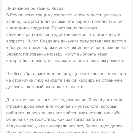
Лицензионное казино Reveal
В Reveal регистрация дозволяет игрокам вести учетную
запись, создавать либо поменять пароль, пополнять счет
и выводить средства. Регистрация помогает
администрации казино удостовериться, что игрок достиг
возраста 18 лет. Создание аккаунта предоставляет доступ
к бонусам, промокодам и иным акционным предложениям.
Зарегистрированные юзеры могут выбирать язык
интерфейса, валюту и запускать слоты в платном режиме.
Чтобы выбрать метод депозита, щелкните значок депозита
на страничке либо нажмите значок кассира на страничке
депозита, который вы желаете внести.
Для тех из вас, у кого нет подключения, Reveal дает сайт,
оптимизированный для мобильных устройств, который
работает на всех ваших возлюбленных настольных либо
мобильных устройствах. Как раз тогда, когда вы
задумывались, что лицезрели все это, Reveal идет далее.
При поиске спин-казино вы обнаружите, что у их есть