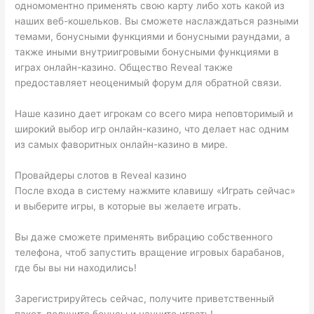
одномоментно применять свою карту либо хоть какой из
наших веб-кошельков. Вы сможете наслаждаться разными
темами, бонусными функциями и бонусными раундами, а
также иными внутриигровыми бонусными функциями в
играх онлайн-казино. Общество Reveal также
предоставляет неоценимый форум для обратной связи.
Наше казино дает игрокам со всего мира неповторимый и
широкий выбор игр онлайн-казино, что делает нас одним
из самых фаворитных онлайн-казино в мире.
Провайдеры слотов в Reveal казино
После входа в систему нажмите клавишу «Играть сейчас»
и выберите игры, в которые вы желаете играть.
Вы даже сможете применять вибрацию собственного
телефона, чтоб запустить вращение игровых барабанов,
где бы вы ни находились!
Зарегистрируйтесь сейчас, получите приветственный
пакет, получите бонусы и начните играть!