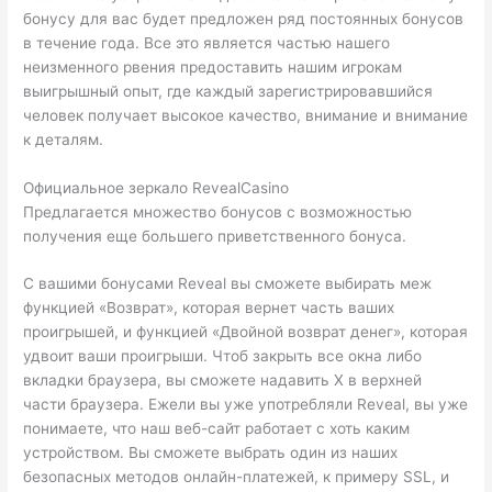
бонусу для вас будет предложен ряд постоянных бонусов
в течение года. Все это является частью нашего
неизменного рвения предоставить нашим игрокам
выигрышный опыт, где каждый зарегистрировавшийся
человек получает высокое качество, внимание и внимание
к деталям.
Официальное зеркало RevealCasino
Предлагается множество бонусов с возможностью
получения еще большего приветственного бонуса.
С вашими бонусами Reveal вы сможете выбирать меж
функцией «Возврат», которая вернет часть ваших
проигрышей, и функцией «Двойной возврат денег», которая
удвоит ваши проигрыши. Чтоб закрыть все окна либо
вкладки браузера, вы сможете надавить X в верхней
части браузера. Ежели вы уже употребляли Reveal, вы уже
понимаете, что наш веб-сайт работает с хоть каким
устройством. Вы сможете выбрать один из наших
безопасных методов онлайн-платежей, к примеру SSL, и