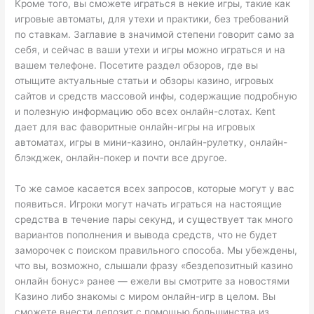
Кроме того, вы сможете играться в некие игры, такие как
игровые автоматы, для утехи и практики, без требований
по ставкам. Заглавие в значимой степени говорит само за
себя, и сейчас в ваши утехи и игры можно играться и на
вашем телефоне. Посетите раздел обзоров, где вы
отыщите актуальные статьи и обзоры казино, игровых
сайтов и средств массовой инфы, содержащие подробную
и полезную информацию обо всех онлайн-слотах. Kent
дает для вас фаворитные онлайн-игры на игровых
автоматах, игры в мини-казино, онлайн-рулетку, онлайн-
блэкджек, онлайн-покер и почти все другое.
То же самое касается всех запросов, которые могут у вас
появиться. Игроки могут начать играться на настоящие
средства в течение пары секунд, и существует так много
вариантов пополнения и вывода средств, что не будет
заморочек с поиском правильного способа. Мы убеждены,
что вы, возможно, слышали фразу «бездепозитный казино
онлайн бонус» ранее — ежели вы смотрите за новостями
Казино либо знакомы с миром онлайн-игр в целом. Вы
сможете внести депозит с помощью большинства из