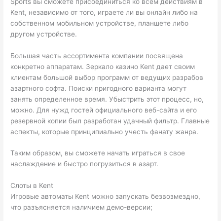
Sports вы сможете присоединиться ко всем действиям в
Kent, независимо от того, играете ли вы онлайн либо на
собственном мобильном устройстве, планшете либо
другом устройстве.
Большая часть ассортимента компании посвящена
конкретно аппаратам. Зеркало казино Kent дает своим
клиентам большой выбор программ от ведущих разрабов
азартного софта. Поиски пригодного варианта могут
занять определенное время. Убыстрить этот процесс, но,
можно. Для нужд гостей официального веб-сайта и его
резервной копии был разработан удачный фильтр. Главные
аспекты, которые принципиально учесть фанату жанра.
Таким образом, вы сможете начать играться в свое
наслаждение и быстро погрузиться в азарт.
Слоты в Kent
Игровые автоматы Kent можно запускать безвозмездно,
что разъясняется наличием демо-версии;