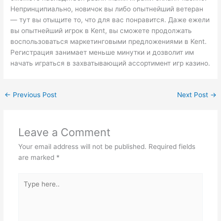
Непринципиально, новичок вы либо опытнейший ветеран
— тут вы отыщите то, что для вас понравится. Даже ежели
вы опытнейший игрок в Kent, вы сможете продолжать
воспользоваться маркетинговыми предложениями в Kent.
Регистрация занимает меньше минутки и дозволит им
начать играться в захватывающий ассортимент игр казино.
←
Previous Post
Next Post
→
Leave a Comment
Your email address will not be published.
Required fields
are marked
*
Type
here..