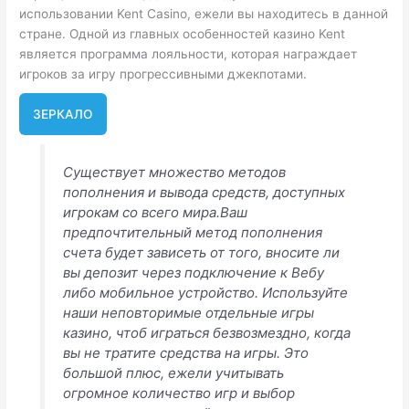
использовании Kent Casino, ежели вы находитесь в данной
стране. Одной из главных особенностей казино Kent
является программа лояльности, которая награждает
игроков за игру прогрессивными джекпотами.
ЗЕРКАЛО
Существует множество методов
пополнения и вывода средств, доступных
игрокам со всего мира.Ваш
предпочтительный метод пополнения
счета будет зависеть от того, вносите ли
вы депозит через подключение к Вебу
либо мобильное устройство. Используйте
наши неповторимые отдельные игры
казино, чтоб играться безвозмездно, когда
вы не тратите средства на игры. Это
большой плюс, ежели учитывать
огромное количество игр и выбор