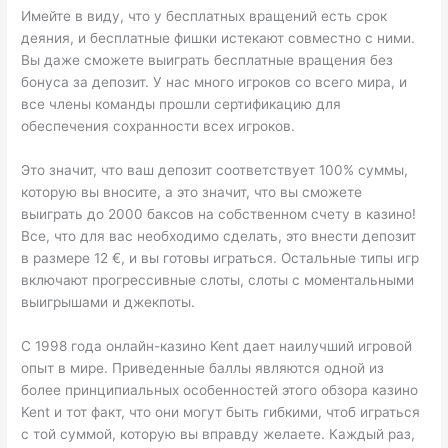
Имейте в виду, что у бесплатных вращений есть срок
деяния, и бесплатные фишки истекают совместно с ними.
Вы даже сможете выиграть бесплатные вращения без
бонуса за депозит. У нас много игроков со всего мира, и
все члены команды прошли сертификацию для
обеспечения сохранности всех игроков.
Это значит, что ваш депозит соответствует 100% суммы,
которую вы вносите, а это значит, что вы сможете
выиграть до 2000 баксов на собственном счету в казино!
Все, что для вас необходимо сделать, это внести депозит
в размере 12 €, и вы готовы играться. Остальные типы игр
включают прогрессивные слоты, слоты с моментальными
выигрышами и джекпоты.
С 1998 года онлайн-казино Kent дает наилучший игровой
опыт в мире. Приведенные баллы являются одной из
более принципиальных особенностей этого обзора казино
Kent и тот факт, что они могут быть гибкими, чтоб играться
с той суммой, которую вы вправду желаете. Каждый раз,