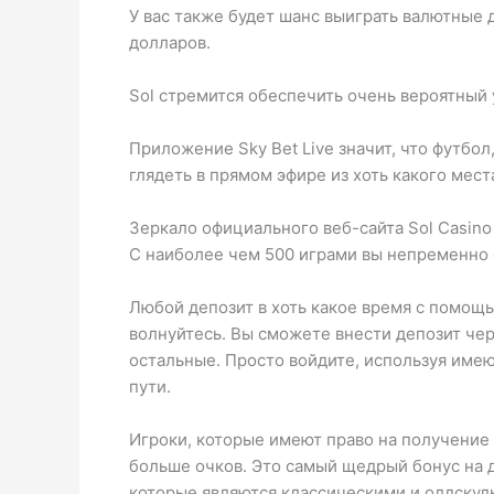
У вас также будет шанс выиграть валютные 
долларов.
Sol стремится обеспечить очень вероятный
Приложение Sky Bet Live значит, что футбол
глядеть в прямом эфире из хоть какого мест
Зеркало официального веб-сайта Sol Casino
С наиболее чем 500 играми вы непременно о
Любой депозит в хоть какое время с помощь
волнуйтесь. Вы сможете внести депозит через
остальные. Просто войдите, используя имею
пути.
Игроки, которые имеют право на получение б
больше очков. Это самый щедрый бонус на де
которые являются классическими и олдскуль