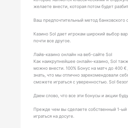
желаете внести, которая потом будет разб
Ваш предпочтительный метод банковского о
Казино Sol дает игрокам широкий выбор вари
почти все другое.
Лайв-казино онлайн на веб-сайте Sol
Как наикрупнейшее онлайн-казино, Sol так
можно внести. 100% Бонус на матч до 400 €
знать, что мы отлично зарекомендовали себ
сможете играться с уверенностью. Sol безоп
Даем слово, что все эти бонусы и акции будут
Прежде чем вы сделаете собственный 1-ый д
играться на досуге.