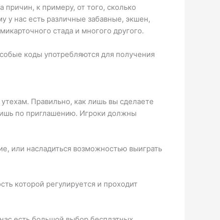
 причин, к примеру, от того, сколько
му у нас есть различные забавные, экшен,
микарточного стада и многого другого.
Особые коды употребляются для получения
 утехам. Правильно, как лишь вы сделаете
лишь по приглашению. Игроки должны
ние, или насладиться возможностью выиграть
сть которой регулируется и проходит
у нас есть большой выбор бесплатных