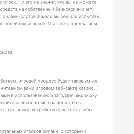
 играх. Но это не значит, что вы не можете
 средств на собственный банковский счет.
ью онлайн-слотов. Ежели вы решили испытать
для новейших игроков. Мы также предлагаем
снова.
ботаем, игровой процесс будет таковым же,
почитаемом вами игровом веб-сайте казино.
тыми в использовании. Благодаря широкому
пытайтесь бесплатные вращения, и вы
т того, какое устройство у вас есть либо
 остальных игроков онлайн, с которыми