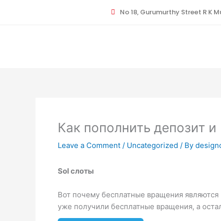
Skip
No 18, Gurumurthy Street R K 
to
content
Как пополнить депозит и 
Leave a Comment
/
Uncategorized
/ By
design
Sol слоты
Вот почему бесплатные вращения являются 
уже получили бесплатные вращения, а оста