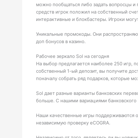
можно пообщаться либо задать вопросцы и по
средств игрок положил на собственный счет,
интерактивные и блокбастеры. Игроки могут
Уникальные промокоды. Они распространяют
доп бонусов в казино.
Рабочее зеркало Sol на сегодня
На выбор предлагается наиболее 250 игр, п
собственный 1-ый депозит, вы получите до
поначалу собрать ряд подарков, которые мож
Sol дает разные варианты банковских перев
больше. С нашими вариациями банковского 
Наши качественные игры поддерживаются от
независимую проверку eCOGRA.
Независимо от того, являетесь ли вы новичк