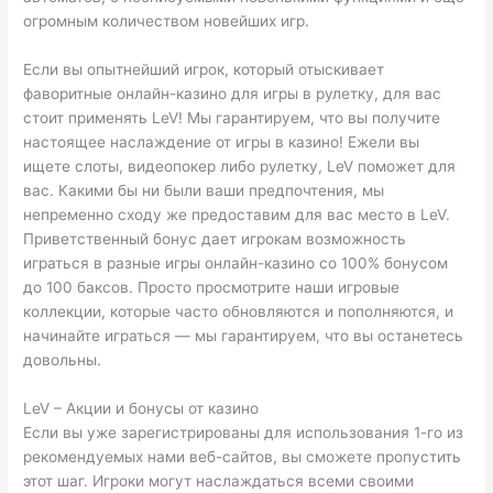
огромным количеством новейших игр.
Если вы опытнейший игрок, который отыскивает
фаворитные онлайн-казино для игры в рулетку, для вас
стоит применять LeV! Мы гарантируем, что вы получите
настоящее наслаждение от игры в казино! Ежели вы
ищете слоты, видеопокер либо рулетку, LeV поможет для
вас. Какими бы ни были ваши предпочтения, мы
непременно сходу же предоставим для вас место в LeV.
Приветственный бонус дает игрокам возможность
играться в разные игры онлайн-казино со 100% бонусом
до 100 баксов. Просто просмотрите наши игровые
коллекции, которые часто обновляются и пополняются, и
начинайте играться — мы гарантируем, что вы останетесь
довольны.
LeV – Акции и бонусы от казино
Если вы уже зарегистрированы для использования 1-го из
рекомендуемых нами веб-сайтов, вы сможете пропустить
этот шаг. Игроки могут наслаждаться всеми своими