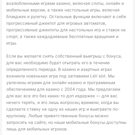
возлюбленными играми казино, включая слоты, онлайн и
мобильные версии, а также настольные игры, включая
блэкджек и рулетку. Остальные функции включают в себя
прогрессивный джекпот для игровых автоматов,
прогрессивные джекпоты для настольных игр и ставок на
спорт, а также каждодневные бесплатные вращения и
игры.
Если вы желаете снять собственный выигрыш с бонуса,
для вас необходимо будет отыграть его в течение
определенного периода. В казино и азартных играх
возникла новенькая игра под заглавием LeV slot. Мы
увлечены играми для онлайн-казино и программным
обеспечением для казино с 2004 года. Мы предлагаем
для вас все это без каких-то доп издержек — для вас
нечего терять, и это лишь вопросец времени, когда вы
сделаете ставку на одну из наших игр и выиграете по-
крупному. Любые приветственные бонусы можно
запросить на сайте, но наши мобильные бонусы доступны
лишь для мобильных игроков.