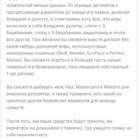
похитителей личных данных. От игровых автоматов с
прогрессивным джекпотом до живых игр казино, включая
блэкджек и рулетку, в спин-казино есть все. Эти игры
включают в себя блэкджек, рулетку, слоты с 3
барабанами, слоты с 5 барабанами, видеопокер и почти
все другое. При желании вы сможете внести депозит без
какой-нибудь денежной инфы, используя наши
электронные кошельки (Skrill, Neteller, EcoPayz и Perfect
Money). Вы сможете играться в большая часть наших
покерных игр безвозмездно, пока ожидаете собственный
1-ый депозит.
Вы сможете выбирать меж Visa, Mastercard и Maestro для
внесения депозитов, а также применять хоть какой из
принятых других банковских вариантов для вывода
средств.
После того, как ваши средства будут приняты, вы
вернетесь на домашнюю страничку, где увидите сумму на
собственном счету.