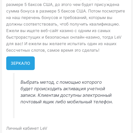
размере 5 баксов США, до этого чем будет присуждена
сумма бонуса в размере 5 баксов США. Потом посмотрите
на наш перечень бонусов и требований, которым вы
должны соответствовать, чтоб получить квалификацию.
Ежели вы ищете веб-сайт казино с одним из самых
быстрорастущих и безопасных онлайн-казино, тогда LeV
для вас! И ежели вы желаете испытать один из наших
бессчетных слотов, самое время это сделать!
ЗЕРКАЛО
Выбрать метод, с помощью которого
будет происходить активация учетной
записи. Клиентам доступны электронный
почтовый ящик либо мобильный телефон.
Личный кабинет LeV