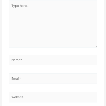
Type
here..
Name*
Email*
Website