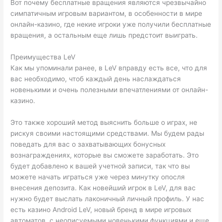
Вот почему бесплатные вращения являются чрезвычайно
симпатичным игровым вариантом, в особенности в мире
онлайн-казино, где некие игроки уже получили бесплатные
вращения, а остальным еще лишь предстоит выиграть.
Преимущества LeV
Как мы упоминали ранее, в LeV вправду есть все, что для
вас необходимо, чтоб каждый день наслаждаться
новенькими и очень полезными впечатлениями от онлайн-
казино.
Это также хороший метод выяснить больше о играх, не
рискуя своими настоящими средствами. Мы будем рады
поведать для вас о захватывающих бонусных
вознаграждениях, которые вы сможете заработать. Это
будет добавлено к вашей учетной записи, так что вы
можете начать играться уже через минутку опосля
внесения депозита. Как новейший игрок в LeV, для вас
нужно будет выслать лаконичный личный профиль. У нас
есть казино Android LeV, новый бренд в мире игровых
автоматов, с неописуемыми новенькими функциями и еще