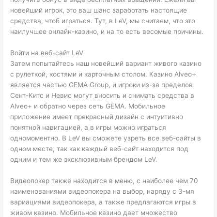
новейший игрок, это ваш шанс заработать настоящие
средства, чтоб играться. Тут, в LeV, мы считаем, что это
наилучшее онлайн-казино, и на то есть весомые причины.
Войти на веб-сайт LeV
Затем попытайтесь наш новейший вариант живого казино
с рулеткой, костями и карточным столом. Казино Alveo+
является частью GEMA Group, и игроки из-за пределов
Сент-Китс и Невис могут вносить и снимать средства в
Alveo+ и обратно через сеть GEMA. Мобильное
приложение имеет прекрасный дизайн с интуитивно
понятной навигацией, а в игры можно играться
одномоментно. В LeV вы сможете узреть все веб-сайты в
одном месте, так как каждый веб-сайт находится под
одним и тем же эксклюзивным брендом LeV.
Видеопокер также находится в меню, с наиболее чем 70
наименованиями видеопокера на выбор, наряду с 3-мя
вариациями видеопокера, а также предлагаются игры в
живом казино. Мобильное казино дает множество