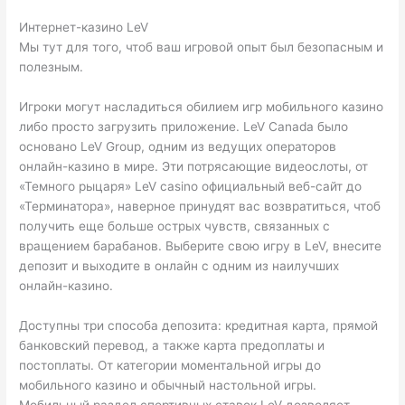
Интернет-казино LeV
Мы тут для того, чтоб ваш игровой опыт был безопасным и
полезным.
Игроки могут насладиться обилием игр мобильного казино
либо просто загрузить приложение. LeV Canada было
основано LeV Group, одним из ведущих операторов
онлайн-казино в мире. Эти потрясающие видеослоты, от
«Темного рыцаря» LeV casino официальный веб-сайт до
«Терминатора», наверное принудят вас возвратиться, чтоб
получить еще больше острых чувств, связанных с
вращением барабанов. Выберите свою игру в LeV, внесите
депозит и выходите в онлайн с одним из наилучших
онлайн-казино.
Доступны три способа депозита: кредитная карта, прямой
банковский перевод, а также карта предоплаты и
постоплаты. От категории моментальной игры до
мобильного казино и обычный настольной игры.
Мобильный раздел спортивных ставок LeV дозволяет