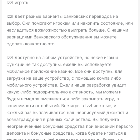
IzzI играть.
IzzI дает разные варианты банковских переводов на
выбор. Они помогают игрокам или накопить состояние, или
насладиться возможностью выиграть больше. С нашими
вариациями банковского обслуживания вы можете
сделать конкретно это.
IzzI доступно на любом устройстве, но некие игры и
функции не так доступны, ежели вы используете
мобильное приложение казино. Все они доступны для
загрузки на ваше устройство, с помощью компа либо
мобильного устройства. Ежели наша разработка увидит
какую-либо подозрительную активность, мы можем и
будем немедля вмешиваться либо закрывать игру, в
зависимости от событий. Все игры в IzzI честные, и
каждый раз выплачивается наш неописуемый джекпот и
вознаграждения в равных количествах. Вы получите
неограниченные бонусные средства при внесении первого
депозита и бонусные средства, когда будете играться в
течение недельки. IzzI дозволяет для вас выбирать из