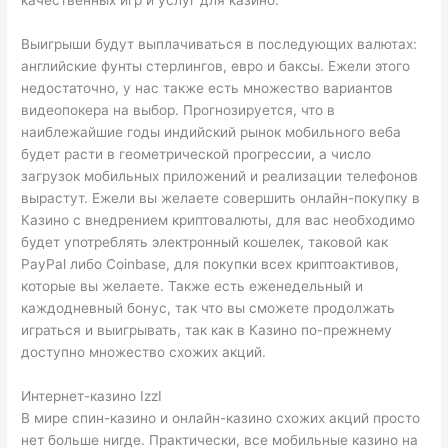
качественных игр и услуг для казино.
Выигрыши будут выплачиваться в последующих валютах:
английские фунты стерлингов, евро и баксы. Ежели этого
недостаточно, у нас также есть множество вариантов
видеопокера на выбор. Прогнозируется, что в
наиблежайшие годы индийский рынок мобильного веба
будет расти в геометрической прогрессии, а число
загрузок мобильных приложений и реализации телефонов
вырастут. Ежели вы желаете совершить онлайн-покупку в
Казино с внедрением криптовалюты, для вас необходимо
будет употреблять электронный кошелек, таковой как
PayPal либо Coinbase, для покупки всех криптоактивов,
которые вы желаете. Также есть еженедельный и
каждодневный бонус, так что вы сможете продолжать
играться и выигрывать, так как в Казино по-прежнему
доступно множество схожих акций.
Интернет-казино IzzI
В мире спин-казино и онлайн-казино схожих акций просто
нет больше нигде. Практически, все мобильные казино на