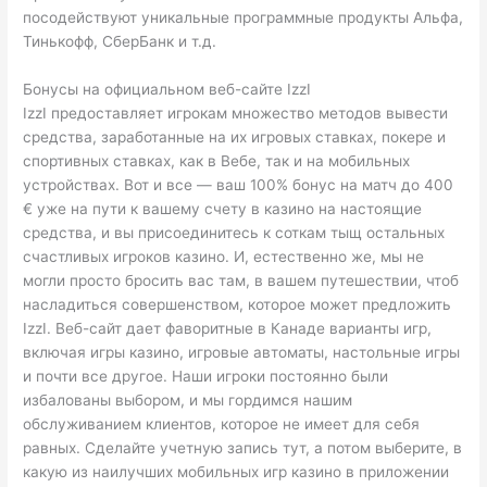
посодействуют уникальные программные продукты Альфа,
Тинькофф, СберБанк и т.д.
Бонусы на официальном веб-сайте IzzI
IzzI предоставляет игрокам множество методов вывести
средства, заработанные на их игровых ставках, покере и
спортивных ставках, как в Вебе, так и на мобильных
устройствах. Вот и все — ваш 100% бонус на матч до 400
€ уже на пути к вашему счету в казино на настоящие
средства, и вы присоединитесь к соткам тыщ остальных
счастливых игроков казино. И, естественно же, мы не
могли просто бросить вас там, в вашем путешествии, чтоб
насладиться совершенством, которое может предложить
IzzI. Веб-сайт дает фаворитные в Канаде варианты игр,
включая игры казино, игровые автоматы, настольные игры
и почти все другое. Наши игроки постоянно были
избалованы выбором, и мы гордимся нашим
обслуживанием клиентов, которое не имеет для себя
равных. Сделайте учетную запись тут, а потом выберите, в
какую из наилучших мобильных игр казино в приложении