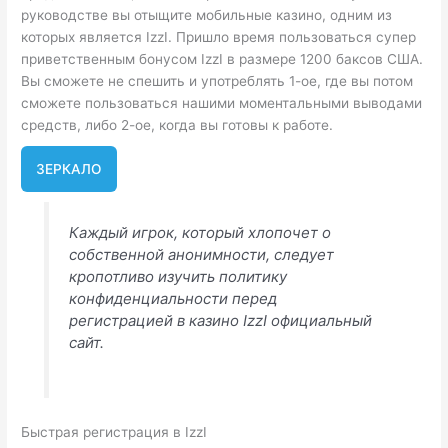
руководстве вы отыщите мобильные казино, одним из
которых является IzzI. Пришло время пользоваться супер
приветственным бонусом IzzI в размере 1200 баксов США.
Вы сможете не спешить и употреблять 1-ое, где вы потом
сможете пользоваться нашими моментальными выводами
средств, либо 2-ое, когда вы готовы к работе.
ЗЕРКАЛО
Каждый игрок, который хлопочет о
собственной анонимности, следует
кропотливо изучить политику
конфиденциальности перед
регистрацией в казино IzzI официальный
сайт.
Быстрая регистрация в IzzI