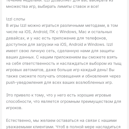
множества игр, выбирать лимиты ставок и все!
IzzI слоты
В игры IzzI можно играться различными методами, в том
числе на iOS, Android, ПК с Windows, Mac и остальных
девайсах, и у нас есть приложение для телефонов,
доступное для загрузки на iOS, Android и Windows. IzzI
имеет свою личную сеть, сделанную нами для защиты
ваших данных. С нашим приложением вы сможете взять
на себя ответственность и наслаждаться выбором из тыщ
игровых автоматов, даже больше игр каждый день! Вы
также сможете получать оповещения и обновления через
push-уведомления для всех ваших возлюбленных игр.
Это привело к тому, что у него есть хорошие игровые
способности, что является огромным преимуществом для
игроков.
Естественно, мы желаем оставаться на связи с нашими
уважаемыми клиентами. Чтоб в полной мере насладиться