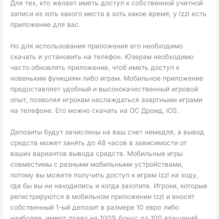
Для тех, кто желает иметь доступ к собственной учетной
записи из хоть какого места в хоть какое время, у IzzI есть
приложение для вас.
Но для использования приложения его необходимо
скачать и установить на телефон. Юзерам необходимо
часто обновлять приложение, чтоб иметь доступ к
новеньким функциям либо играм. Мобильное приложение
предоставляет удобный и высококачественный игровой
опыт, позволяя игрокам наслаждаться азартными играми
на телефоне. Его можно скачать на ОС Дроид, iOS.
Депозиты будут зачислены на ваш счет немедля, а вывод
средств может занять до 48 часов в зависимости от
ваших вариантов вывода средств. Мобильные игры
совместимы с разными мобильными устройствами,
потому вы можете получить доступ к играм IzzI на ходу,
где бы вы ни находились и когда захотите. Игроки, которые
регистрируются в мобильном приложении IzzI и вносят
собственный 1-ый депозит в размере 10 евро либо
наиболее, имеют право на 100% бонус до 100 вращений.