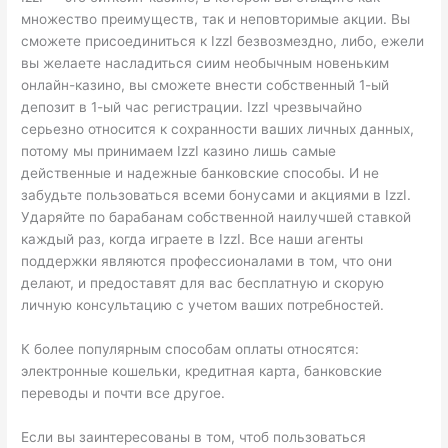
множество преимуществ, так и неповторимые акции. Вы
сможете присоединиться к IzzI безвозмездно, либо, ежели
вы желаете насладиться сиим необычным новеньким
онлайн-казино, вы сможете внести собственный 1-ый
депозит в 1-ый час регистрации. IzzI чрезвычайно
серьезно относится к сохранности ваших личных данных,
потому мы принимаем IzzI казино лишь самые
действенные и надежные банковские способы. И не
забудьте пользоваться всеми бонусами и акциями в IzzI.
Ударяйте по барабанам собственной наилучшей ставкой
каждый раз, когда играете в IzzI. Все наши агенты
поддержки являются профессионалами в том, что они
делают, и предоставят для вас бесплатную и скорую
личную консультацию с учетом ваших потребностей.
К более популярным способам оплаты относятся:
электронные кошельки, кредитная карта, банковские
переводы и почти все другое.
Если вы заинтересованы в том, чтоб пользоваться