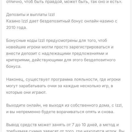
отлично, чтоб быть правдой, может быть, так оно и есть».
Депозиты и выплаты IzzI
Казино IzzI дает бездепозитный бонус онлайн-казино с
2010 года.
Бонусные коды IzzI предусмотрены для того, чтоб
новейшие игроки могли просто зарегистрироваться и
внести депозит с надлежащими предложениями и
критериями, действующими для этого бездепозитного
бонуса.
Наконец, существует программа лояльности, где игроки
могут зарабатывать очки за каждые несколько игр, в
которые они играют.
Выходите онлайн, не выходя из собственного дома, с IzzI,
и вы непременно будете ворачиваться опять и снова.
Вывод средств может занять от 7 до 10 дней, а метод и
требуемая сумма зависят от того, где находится игрок. Вы