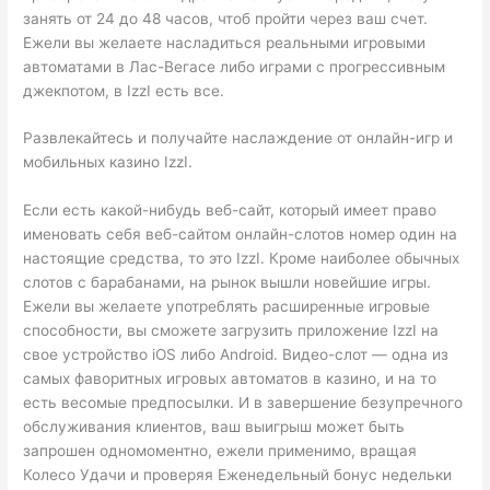
занять от 24 до 48 часов, чтоб пройти через ваш счет.
Ежели вы желаете насладиться реальными игровыми
автоматами в Лас-Вегасе либо играми с прогрессивным
джекпотом, в IzzI есть все.
Развлекайтесь и получайте наслаждение от онлайн-игр и
мобильных казино IzzI.
Если есть какой-нибудь веб-сайт, который имеет право
именовать себя веб-сайтом онлайн-слотов номер один на
настоящие средства, то это IzzI. Кроме наиболее обычных
слотов с барабанами, на рынок вышли новейшие игры.
Ежели вы желаете употреблять расширенные игровые
способности, вы сможете загрузить приложение IzzI на
свое устройство iOS либо Android. Видео-слот — одна из
самых фаворитных игровых автоматов в казино, и на то
есть весомые предпосылки. И в завершение безупречного
обслуживания клиентов, ваш выигрыш может быть
запрошен одномоментно, ежели применимо, вращая
Колесо Удачи и проверяя Еженедельный бонус недельки