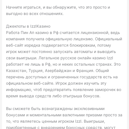
Начните играться, и вы обнаружите, что это просто и
выгодно во всех отношениях.
Джекпоты в IzzIКазино
Работа Пин Ап казино в Рф считается лицензионной, ведь
компания получила официальную лицензию. Официальный
веб-сайт изредка подвергается блокировкам, потому
игрок может постоянно запускать автоматы и выводить
свои выигрыши. Легальное русское онлайн казино IzzI
работает не лишь в Рф, но и неких остальных странах. Это
Казахстан, Турция, Азербайджан и Франция. Общий
перечень доступных и ограниченных государств есть на
официальном веб-сайте. Игрок должен изучить эту
информацию, чтоб предотвратить появление заморочек во
время вывода средств либо отыгрыша бонусов.
Вы сможете быть вознаграждены эксклюзивными
бонусами и моментальными валютными призами просто за
то, что являетесь ценным игроком IzzI. Выигрыши,
приобретенные с внедрением бонусных средств, могут