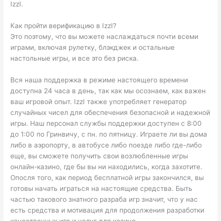
IzzI.
Как пройти верификацию в IzzI?
Это поэтому, что вы можете наслаждаться почти всеми
играми, включая рулетку, блэкджек и остальные
настольные игры, и все это без риска.
Вся наша поддержка в режиме настоящего времени
доступна 24 часа в день, так как мы осознаем, как важен
ваш игровой опыт. IzzI также употребляет генератор
случайных чисел для обеспечения безопасной и надежной
игры. Наш персонал службы поддержки доступен с 8:00
до 1:00 по Гринвичу, с пн. по пятницу. Играете ли вы дома
либо в аэропорту, в автобусе либо поезде либо где-либо
еще, вы сможете получить свои возлюбленные игры
онлайн-казино, где бы вы ни находились, когда захотите.
Опосля того, как период бесплатной игры закончился, вы
готовы начать играться на настоящие средства. Быть
частью такового знатного разраба игр значит, что у нас
есть средства и мотивация для продолжения разработки