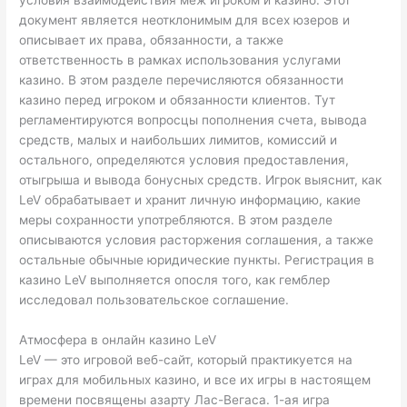
условия взаимодействия меж игроком и казино. Этот
документ является неотклонимым для всех юзеров и
описывает их права, обязанности, а также
ответственность в рамках использования услугами
казино. В этом разделе перечисляются обязанности
казино перед игроком и обязанности клиентов. Тут
регламентируются вопросцы пополнения счета, вывода
средств, малых и наибольших лимитов, комиссий и
остального, определяются условия предоставления,
отыгрыша и вывода бонусных средств. Игрок выяснит, как
LeV обрабатывает и хранит личную информацию, какие
меры сохранности употребляются. В этом разделе
описываются условия расторжения соглашения, а также
остальные обычные юридические пункты. Регистрация в
казино LeV выполняется опосля того, как гемблер
исследовал пользовательское соглашение.
Атмосфера в онлайн казино LeV
LeV — это игровой веб-сайт, который практикуется на
играх для мобильных казино, и все их игры в настоящем
времени посвящены азарту Лас-Вегаса. 1-ая игра