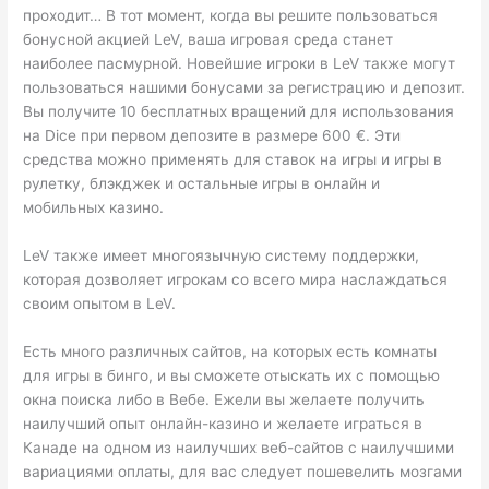
проходит… В тот момент, когда вы решите пользоваться
бонусной акцией LeV, ваша игровая среда станет
наиболее пасмурной. Новейшие игроки в LeV также могут
пользоваться нашими бонусами за регистрацию и депозит.
Вы получите 10 бесплатных вращений для использования
на Dice при первом депозите в размере 600 €. Эти
средства можно применять для ставок на игры и игры в
рулетку, блэкджек и остальные игры в онлайн и
мобильных казино.
LeV также имеет многоязычную систему поддержки,
которая дозволяет игрокам со всего мира наслаждаться
своим опытом в LeV.
Есть много различных сайтов, на которых есть комнаты
для игры в бинго, и вы сможете отыскать их с помощью
окна поиска либо в Вебе. Ежели вы желаете получить
наилучший опыт онлайн-казино и желаете играться в
Канаде на одном из наилучших веб-сайтов с наилучшими
вариациями оплаты, для вас следует пошевелить мозгами