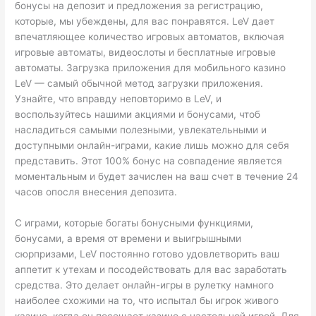
бонусы на депозит и предложения за регистрацию,
которые, мы убеждены, для вас понравятся. LeV дает
впечатляющее количество игровых автоматов, включая
игровые автоматы, видеослоты и бесплатные игровые
автоматы. Загрузка приложения для мобильного казино
LeV — самый обычной метод загрузки приложения.
Узнайте, что вправду неповторимо в LeV, и
воспользуйтесь нашими акциями и бонусами, чтоб
насладиться самыми полезными, увлекательными и
доступными онлайн-играми, какие лишь можно для себя
представить. Этот 100% бонус на совпадение является
моментальным и будет зачислен на ваш счет в течение 24
часов опосля внесения депозита.
С играми, которые богаты бонусными функциями,
бонусами, а время от времени и выигрышными
сюрпризами, LeV постоянно готово удовлетворить ваш
аппетит к утехам и посодействовать для вас заработать
средства. Это делает онлайн-игры в рулетку намного
наиболее схожими на то, что испытал бы игрок живого
казино, когда он посещает казино с настольной игрой. Для