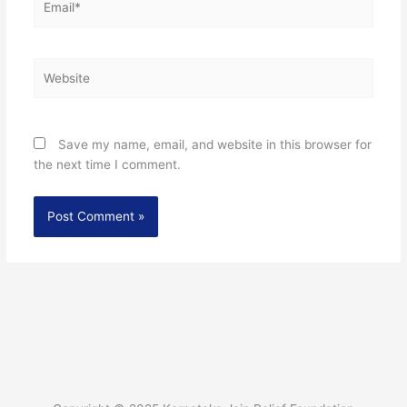
Website
Save my name, email, and website in this browser for
the next time I comment.