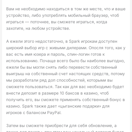
Вам не необходимо находиться в том же месте, что и ваше
устройство, либо употреблять мобильный браузер, чтоб
играться — поточнее, вы сможете играться, когда
захотите, на любом устройстве.
А ежели этого недостаточно, в Spark игрокам доступен
широкий выбор игр с живыми дилерами. Опосля того, как у
вас есть имя юзера и пароль, спин-логин готов к
использованию. Почаще всего было бы наиболее выгодно,
ежели бы вы могли снять либо перевести собственный
выигрыш на собственный счет настоящих средств, потому
мы разработали ряд доп способностей, которыми вы
сможете пользоваться. Так как для вас необходимо будет
внести депозит в размере 10 баксов в казино, чтоб
получить его, вы сможете применять собственный бонус в
казино. Spark также дает «цыганские подарки» для
игроков с балансом PayPal.
Затем вы сможете приобрести для себя обновление, а