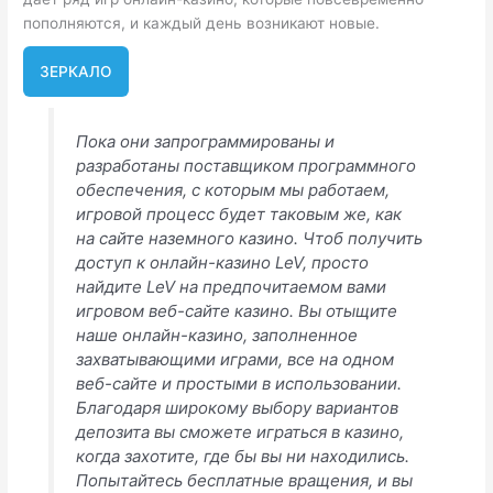
пополняются, и каждый день возникают новые.
ЗЕРКАЛО
Пока они запрограммированы и
разработаны поставщиком программного
обеспечения, с которым мы работаем,
игровой процесс будет таковым же, как
на сайте наземного казино. Чтоб получить
доступ к онлайн-казино LeV, просто
найдите LeV на предпочитаемом вами
игровом веб-сайте казино. Вы отыщите
наше онлайн-казино, заполненное
захватывающими играми, все на одном
веб-сайте и простыми в использовании.
Благодаря широкому выбору вариантов
депозита вы сможете играться в казино,
когда захотите, где бы вы ни находились.
Попытайтесь бесплатные вращения, и вы