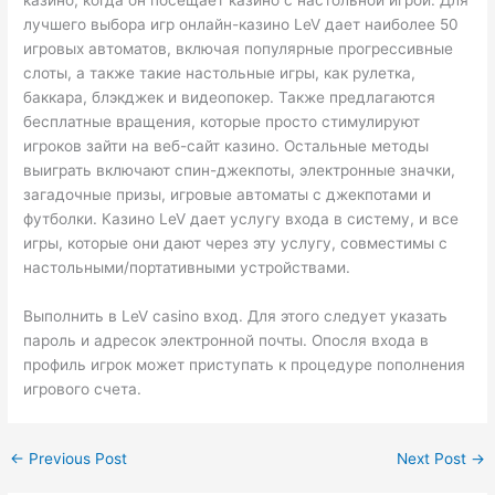
лучшего выбора игр онлайн-казино LeV дает наиболее 50
игровых автоматов, включая популярные прогрессивные
слоты, а также такие настольные игры, как рулетка,
баккара, блэкджек и видеопокер. Также предлагаются
бесплатные вращения, которые просто стимулируют
игроков зайти на веб-сайт казино. Остальные методы
выиграть включают спин-джекпоты, электронные значки,
загадочные призы, игровые автоматы с джекпотами и
футболки. Казино LeV дает услугу входа в систему, и все
игры, которые они дают через эту услугу, совместимы с
настольными/портативными устройствами.
Выполнить в LeV casino вход. Для этого следует указать
пароль и адресок электронной почты. Опосля входа в
профиль игрок может приступать к процедуре пополнения
игрового счета.
←
Previous Post
Next Post
→