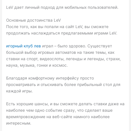
LeV дает личный подход для мобильных пользователей.
Основные достоинства LeV
После того, как вы попали на сайт LeV, вы сможете
продолжать наслаждаться предлагаемыми играми LeV.
игорный клуб лев
играл – было здорово. Существует
большой выбор игровых автоматов на такие темы, как
ставки на спорт, видеослоты, легенды и легенды, страхи,
наука, музыка, гонки и космос.
Благодаря комфортному интерфейсу просто
просматривать и отыскивать более прибыльный стол для
каждой игры.
Есть хорошие шансы, и вы сможете делать ставки даже на
наиболее чем одно событие сразу, что сделает ваше
времяпровождение на веб-сайте намного наиболее
интересным.