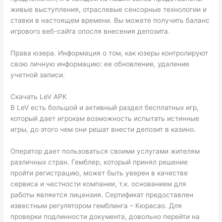
живые выступления, отраслевые сенсорные технологии и
ставки в настоящем времени. Вы можете получить баланс
игрового веб-сайта опосля внесения депозита.
Права юзера. Информация о том, как юзеры контролируют
свою личную информацию: ее обновление, удаление
учетной записи.
Скачать LeV APK
В LeV есть большой и активный раздел бесплатных игр,
который дает игрокам возможность испытать истинные
игры, до этого чем они решат внести депозит в казино.
Оператор дает пользоваться своими услугами жителям
различных стран. Гемблер, который принял решение
пройти регистрацию, может быть уверен в качестве
сервиса и честности компании, т.к. основанием для
работы является лицензия. Сертификат предоставлен
известным регулятором гемблинга – Кюрасао. Для
проверки подлинности документа, довольно перейти на