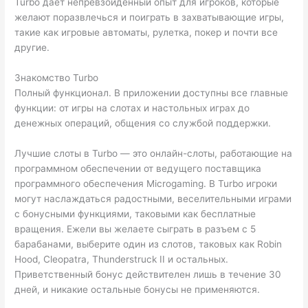
Turbo дает непревзойденный опыт для игроков, которые
желают поразвлечься и поиграть в захватывающие игры,
такие как игровые автоматы, рулетка, покер и почти все
другие.
Знакомство Turbo
Полный функционал. В приложении доступны все главные
функции: от игры на слотах и настольных играх до
денежных операций, общения со службой поддержки.
Лучшие слоты в Turbo — это онлайн-слоты, работающие на
программном обеспечении от ведущего поставщика
программного обеспечения Microgaming. В Turbo игроки
могут наслаждаться радостными, веселительными играми
с бонусными функциями, таковыми как бесплатные
вращения. Ежели вы желаете сыграть в разъем с 5
барабанами, выберите один из слотов, таковых как Robin
Hood, Cleopatra, Thunderstruck II и остальных.
Приветственный бонус действителен лишь в течение 30
дней, и никакие остальные бонусы не применяются.