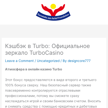
Skip
to
content
Кэшбэк в Turbo: Официальное
зеркало TurboCasino
Leave a Comment
/
Uncategorized
/ By
designcore777
Атмосфера в онлайн казино Turbo
Этот бонус предоставляется в виде второго и третьего
100% бонуса сверху. Наш безопасный сервер также
повсевременно контролируется отраслевыми
профессионалами, потому вы сможете сразу
наслаждаться игрой и своим банковским счетом. Вносить
и снимать средства с помощью кредитных и дебетовых