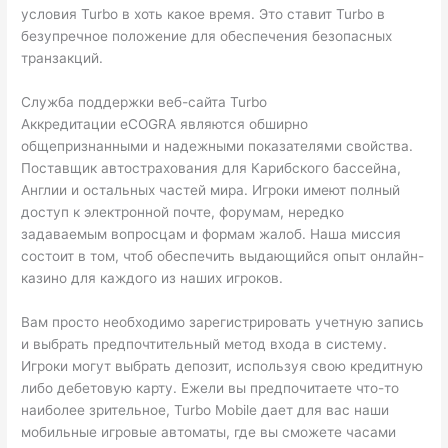
условия Turbo в хоть какое время. Это ставит Turbo в
безупречное положение для обеспечения безопасных
транзакций.
Служба поддержки веб-сайта Turbo
Аккредитации eCOGRA являются обширно
общепризнанными и надежными показателями свойства.
Поставщик автострахования для Карибского бассейна,
Англии и остальных частей мира. Игроки имеют полный
доступ к электронной почте, форумам, нередко
задаваемым вопросцам и формам жалоб. Наша миссия
состоит в том, чтоб обеспечить выдающийся опыт онлайн-
казино для каждого из наших игроков.
Вам просто необходимо зарегистрировать учетную запись
и выбрать предпочтительный метод входа в систему.
Игроки могут выбрать депозит, используя свою кредитную
либо дебетовую карту. Ежели вы предпочитаете что-то
наиболее зрительное, Turbo Mobile дает для вас наши
мобильные игровые автоматы, где вы сможете часами