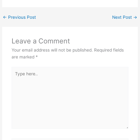
←
Previous Post
Next Post
→
Leave a Comment
Your email address will not be published.
Required fields
are marked
*
Type
here..