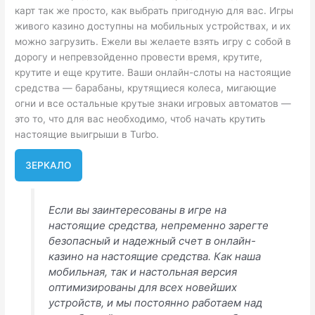
карт так же просто, как выбрать пригодную для вас. Игры
живого казино доступны на мобильных устройствах, и их
можно загрузить. Ежели вы желаете взять игру с собой в
дорогу и непревзойденно провести время, крутите,
крутите и еще крутите. Ваши онлайн-слоты на настоящие
средства — барабаны, крутящиеся колеса, мигающие
огни и все остальные крутые знаки игровых автоматов —
это то, что для вас необходимо, чтоб начать крутить
настоящие выигрыши в Turbo.
ЗЕРКАЛО
Если вы заинтересованы в игре на
настоящие средства, непременно зарегте
безопасный и надежный счет в онлайн-
казино на настоящие средства. Как наша
мобильная, так и настольная версия
оптимизированы для всех новейших
устройств, и мы постоянно работаем над