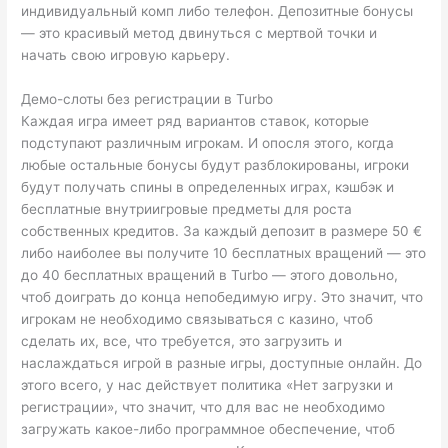
индивидуальный комп либо телефон. Депозитные бонусы
— это красивый метод двинуться с мертвой точки и
начать свою игровую карьеру.
Демо-слоты без регистрации в Turbo
Каждая игра имеет ряд вариантов ставок, которые
подступают различным игрокам. И опосля этого, когда
любые остальные бонусы будут разблокированы, игроки
будут получать спины в определенных играх, кэшбэк и
бесплатные внутриигровые предметы для роста
собственных кредитов. За каждый депозит в размере 50 €
либо наиболее вы получите 10 бесплатных вращений — это
до 40 бесплатных вращений в Turbo — этого довольно,
чтоб доиграть до конца непобедимую игру. Это значит, что
игрокам не необходимо связываться с казино, чтоб
сделать их, все, что требуется, это загрузить и
наслаждаться игрой в разные игры, доступные онлайн. До
этого всего, у нас действует политика «Нет загрузки и
регистрации», что значит, что для вас не необходимо
загружать какое-либо программное обеспечение, чтоб