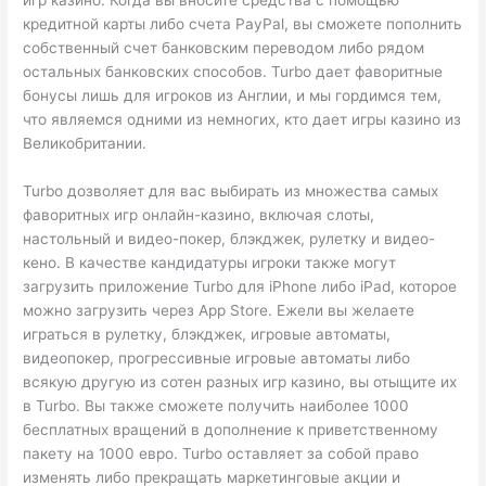
игр казино. Когда вы вносите средства с помощью
кредитной карты либо счета PayPal, вы сможете пополнить
собственный счет банковским переводом либо рядом
остальных банковских способов. Turbo дает фаворитные
бонусы лишь для игроков из Англии, и мы гордимся тем,
что являемся одними из немногих, кто дает игры казино из
Великобритании.
Turbo дозволяет для вас выбирать из множества самых
фаворитных игр онлайн-казино, включая слоты,
настольный и видео-покер, блэкджек, рулетку и видео-
кено. В качестве кандидатуры игроки также могут
загрузить приложение Turbo для iPhone либо iPad, которое
можно загрузить через App Store. Ежели вы желаете
играться в рулетку, блэкджек, игровые автоматы,
видеопокер, прогрессивные игровые автоматы либо
всякую другую из сотен разных игр казино, вы отыщите их
в Turbo. Вы также сможете получить наиболее 1000
бесплатных вращений в дополнение к приветственному
пакету на 1000 евро. Turbo оставляет за собой право
изменять либо прекращать маркетинговые акции и