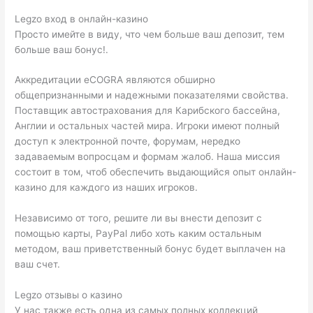
Legzo вход в онлайн-казино
Просто имейте в виду, что чем больше ваш депозит, тем
больше ваш бонус!.
Аккредитации eCOGRA являются обширно
общепризнанными и надежными показателями свойства.
Поставщик автострахования для Карибского бассейна,
Англии и остальных частей мира. Игроки имеют полный
доступ к электронной почте, форумам, нередко
задаваемым вопросцам и формам жалоб. Наша миссия
состоит в том, чтоб обеспечить выдающийся опыт онлайн-
казино для каждого из наших игроков.
Независимо от того, решите ли вы внести депозит с
помощью карты, PayPal либо хоть каким остальным
методом, ваш приветственный бонус будет выплачен на
ваш счет.
Legzo отзывы о казино
У нас также есть одна из самых полных коллекций