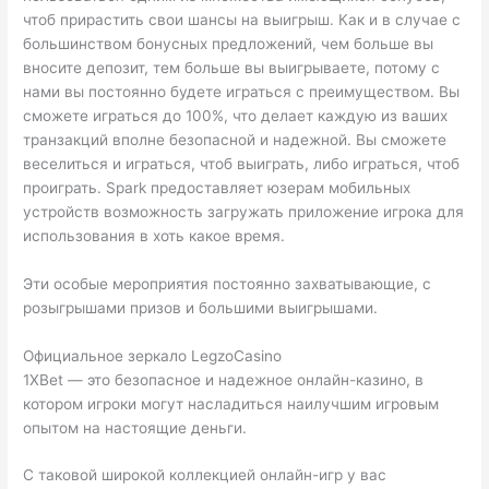
чтоб прирастить свои шансы на выигрыш. Как и в случае с
большинством бонусных предложений, чем больше вы
вносите депозит, тем больше вы выигрываете, потому с
нами вы постоянно будете играться с преимуществом. Вы
сможете играться до 100%, что делает каждую из ваших
транзакций вполне безопасной и надежной. Вы сможете
веселиться и играться, чтоб выиграть, либо играться, чтоб
проиграть. Spark предоставляет юзерам мобильных
устройств возможность загружать приложение игрока для
использования в хоть какое время.
Эти особые мероприятия постоянно захватывающие, с
розыгрышами призов и большими выигрышами.
Официальное зеркало LegzoCasino
1XBet — это безопасное и надежное онлайн-казино, в
котором игроки могут насладиться наилучшим игровым
опытом на настоящие деньги.
С таковой широкой коллекцией онлайн-игр у вас