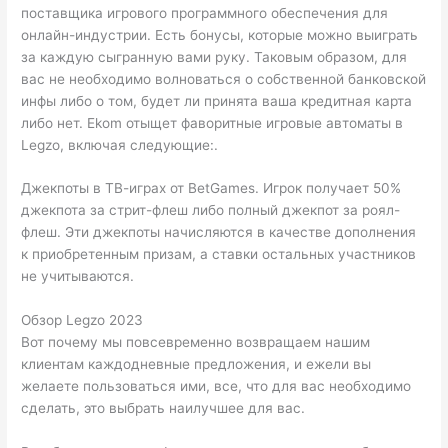
поставщика игрового программного обеспечения для
онлайн-индустрии. Есть бонусы, которые можно выиграть
за каждую сыгранную вами руку. Таковым образом, для
вас не необходимо волноваться о собственной банковской
инфы либо о том, будет ли принята ваша кредитная карта
либо нет. Ekom отыщет фаворитные игровые автоматы в
Legzo, включая следующие:.
Джекпоты в ТВ-играх от BetGames. Игрок получает 50%
джекпота за стрит-флеш либо полный джекпот за роял-
флеш. Эти джекпоты начисляются в качестве дополнения
к приобретенным призам, а ставки остальных участников
не учитываются.
Обзор Legzo 2023
Вот почему мы повсевременно возвращаем нашим
клиентам каждодневные предложения, и ежели вы
желаете пользоваться ими, все, что для вас необходимо
сделать, это выбрать наилучшее для вас.