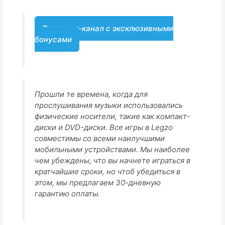
Телеграм-канал с эксклюзивными
бонусами
Прошли те времена, когда для
прослушивания музыки использовались
физические носители, такие как компакт-
диски и DVD-диски. Все игры в Legzo
совместимы со всеми наилучшими
мобильными устройствами. Мы наиболее
чем убеждены, что вы начнете играться в
кратчайшие сроки, но чтоб убедиться в
этом, мы предлагаем 30-дневную
гарантию оплаты.