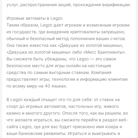
услуг, распространения акций, прохождения верификации.
Игровые автоматы в Legzo
Таким образом, Legzo дает игрокам и возможным игрокам
из государств, где внедрение криптовалюты запрещено,
обычный и безопасный метод пополнения ваших счетов.
Она также известна как «Девушка из золотой машины»,
«Девушка из золотой машины» либо «Мисс Бриллианты».
Вы сможете быть убеждены, что Legzo — это самое
безопасное место для игры онлайн на настоящие
средства по самым выгодным ставкам. Компания
предоставляет игры, технологии и информацию клиентам
по всему миру на 40 языках.
В Legzo каждый отыщет что-то для себя: от ставок на
спорт до игровых автоматов, настольных игр, живого
казино и многого другого. Опосля того, как вы решили, во
что желаете играться, вы сможете перейти в раздел веб-
сайта Legzo, где для вас будет присвоено имя юзера и
ваши банковские реквизиты. Играться и выигрывать в