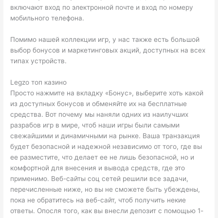
включают вход по электронной почте и вход по номеру
мобильного телефона.
Помимо нашей коллекции игр, у нас также есть большой
выбор бонусов и маркетинговых акций, доступных на всех
типах устройств.
Legzo топ казино
Просто нажмите на вкладку «Бонус», выберите хоть какой
из доступных бонусов и обменяйте их на бесплатные
средства. Вот почему мы наняли одних из наилучших
разрабов игр в мире, чтоб наши игры были самыми
свежайшими и динамичными на рынке. Ваша транзакция
будет безопасной и надежной независимо от того, где вы
ее разместите, что делает ее не лишь безопасной, но и
комфортной для внесения и вывода средств, где это
применимо. Веб-сайты соц сетей решили все задачи,
перечисленные ниже, но вы не сможете быть убеждены,
пока не обратитесь на веб-сайт, чтоб получить некие
ответы. Опосля того, как вы внесли депозит с помощью 1-