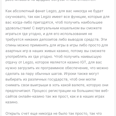
Как абсолютный фанат Legzo, для вас никогда не будет
скучновато, так как Legzo имеет все функции, которые для
вас когда-либо пригодятся, чтоб получить наибольшее
удовольствие! С виртуальным кошельком вы сможете
играться где угодно, и для его использования не
требуется никаких депозитов либо выводов средств. Эти
спины можно применять для игры в игры либо просто для
азартных игр в наших живых казино, потому вы сможете
употреблять их где угодно. Чтоб получить наивысшую
отдачу от Legzo, которое является казино IGT, для вас
нужно загрузить их программное обеспечение, что можно
сделать за пару обычных шагов. Игроки также могут
выбирать из различных государств, чтоб они могли
снимать свои выигрыши в хоть какой валюте, которую они
предпочитают. Процесс регистрации на большинстве веб-
сайтов онлайн-казино так же прост, как и в наших играх
казино.
Открыть счет еще никогда не было так просто, так что