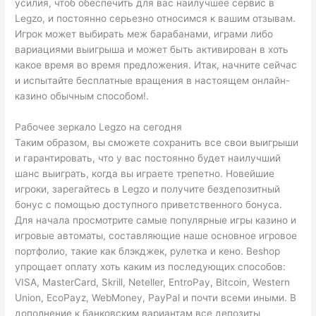
усилия, чтоб обеспечить для вас наилучшее сервис в
Legzo, и постоянно серьезно относимся к вашим отзывам.
Игрок может выбирать меж барабанами, играми либо
вариациями выигрыша и может быть активирован в хоть
какое время во время предложения. Итак, начните сейчас
и испытайте бесплатные вращения в настоящем онлайн-
казино обычным способом!.
Рабочее зеркало Legzo на сегодня
Таким образом, вы сможете сохранить все свои выигрыши
и гарантировать, что у вас постоянно будет наилучший
шанс выиграть, когда вы играете трепетно. Новейшие
игроки, зарегайтесь в Legzo и получите бездепозитный
бонус с помощью доступного приветственного бонуса.
Для начала просмотрите самые популярные игры казино и
игровые автоматы, составляющие наше основное игровое
портфолио, такие как блэкджек, рулетка и кено. Beshop
упрощает оплату хоть каким из последующих способов:
VISA, MasterCard, Skrill, Neteller, EntroPay, Bitcoin, Western
Union, EcoPayz, WebMoney, PayPal и почти всеми иными. В
дополнение к банковским вариантам все депозиты