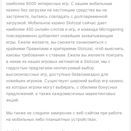
наиболее 9000 интересных игр. С нашим мобильным
казино без загрузки на настоящие средства вы не
застрянете, пытаясь совладать с долговременной
загрузкой. Мобильное казино Slotozal сейчас дает
наиболее 450 онлайн-слотов и игр, и команда Microgaming
повсевременно добавляет новейшие захватывающие
игры. Ежели желаете, вы сможете ознакомиться с
крайними Правилами и критериями Slotozal, чтоб выяснить,
каковы требования к ставкам. Ежели вы желаете поиграть
в некие из наших игровых автоматов в Slotozal, мы с
гордостью предлагаем неописуемый выбор
высококлассных игр, доступных безвозмездно для
новейших игроков. Существует широкий выбор игр казино,
из которых игроки могут выбирать, с обилием бонусных
предложений, а также каждомесячных маркетинговых
акций.
Мы также не следили заморочек с веб-сайтом при работе
на мобильных либо планшетных устройствах.