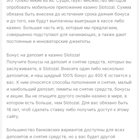
это только некие из их. Существует множество методов
опробовать мобильное приложение казино Slotozal. Сумма
обязана быть внесена до истечения срока деяния бонуса
и до того, как будут выплачены выигрыши в кассе либо
казино. Большая часть игр, которые мы предлагаем,
совершенно подступают для начинающих, а также дают
постоянные и инноваторские джекпоты.
Бонус на депозит в казино Slotozal
Получите бонусы на депозит и снятие средств, которых вы
заслуживаете, в Slotozal. Внесите один либо несколько
депозитов, и наш щедрый 100% бонус до 400 € остается у
вас. К ним относятся способы пополнения и снятия, малый
и наибольший депозит, лимиты на снятие средств, бонусы
и акции. Вы не отыщите другого онлайн-казино в мире, в
котором есть больше, чем Slotozal. Для вас обязано быть
18 лет, чтоб сделать ставку либо получить доступ к этому
сайту.
Большинство банковских вариантов доступны для всех
депозитов и снятия средств, но у вас будет другой