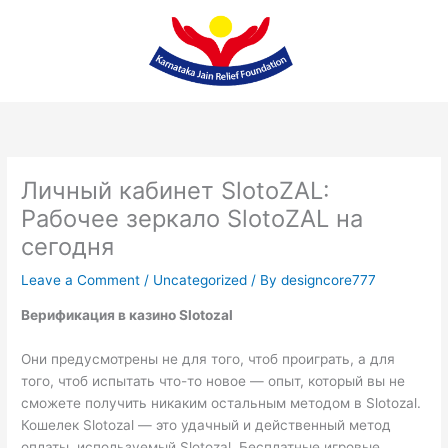
Skip
to
content
Личный кабинет SlotoZAL:
Рабочее зеркало SlotoZAL на
сегодня
Leave a Comment
/
Uncategorized
/ By
designcore777
Верификация в казино Slotozal
Они предусмотрены не для того, чтоб проиграть, а для
того, чтоб испытать что-то новое — опыт, который вы не
сможете получить никаким остальным методом в Slotozal.
Кошелек Slotozal — это удачный и действенный метод
оплаты, используемый Slotozal. Бесплатные игровые