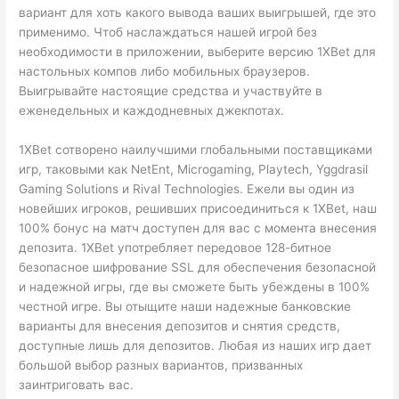
вариант для хоть какого вывода ваших выигрышей, где это
применимо. Чтоб наслаждаться нашей игрой без
необходимости в приложении, выберите версию 1XBet для
настольных компов либо мобильных браузеров.
Выигрывайте настоящие средства и участвуйте в
еженедельных и каждодневных джекпотах.
1XBet сотворено наилучшими глобальными поставщиками
игр, таковыми как NetEnt, Microgaming, Playtech, Yggdrasil
Gaming Solutions и Rival Technologies. Ежели вы один из
новейших игроков, решивших присоединиться к 1XBet, наш
100% бонус на матч доступен для вас с момента внесения
депозита. 1XBet употребляет передовое 128-битное
безопасное шифрование SSL для обеспечения безопасной
и надежной игры, где вы сможете быть убеждены в 100%
честной игре. Вы отыщите наши надежные банковские
варианты для внесения депозитов и снятия средств,
доступные лишь для депозитов. Любая из наших игр дает
большой выбор разных вариантов, призванных
заинтриговать вас.