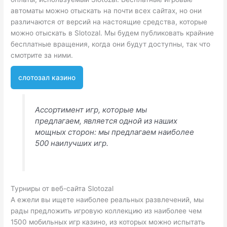
автоматы можно отыскать на почти всех сайтах, но они
различаются от версий на настоящие средства, которые
можно отыскать в Slotozal. Мы будем публиковать крайние
бесплатные вращения, когда они будут доступны, так что
смотрите за ними.
слотозал казино
Ассортимент игр, которые мы
предлагаем, является одной из наших
мощных сторон: мы предлагаем наиболее
500 наилучших игр.
Турниры от веб-сайта Slotozal
А ежели вы ищете наиболее реальных развлечений, мы
рады предложить игровую коллекцию из наиболее чем
1500 мобильных игр казино, из которых можно испытать