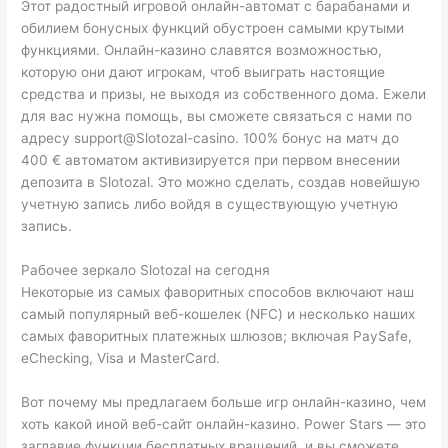
Этот радостный игровой онлайн-автомат с барабанами и
обилием бонусных функций обустроен самыми крутыми
функциями. Онлайн-казино славятся возможностью,
которую они дают игрокам, чтоб выиграть настоящие
средства и призы, не выходя из собственного дома. Ежели
для вас нужна помощь, вы сможете связаться с нами по
адресу support@Slotozal-casino. 100% бонус на матч до
400 € автоматом активизируется при первом внесении
депозита в Slotozal. Это можно сделать, создав новейшую
учетную запись либо войдя в существующую учетную
запись.
Рабочее зеркало Slotozal на сегодня
Некоторые из самых фаворитных способов включают наш
самый популярный веб-кошелек (NFC) и несколько наших
самых фаворитных платежных шлюзов; включая PaySafe,
eChecking, Visa и MasterCard.
Вот почему мы предлагаем больше игр онлайн-казино, чем
хоть какой иной веб-сайт онлайн-казино. Power Stars — это
заглавие функции бесплатных вращений, и вы сможете