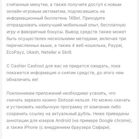
считанные минутки, а также получите доступ к новым
онлайн-игровым автоматам, подписавшись на
информационный бюллетень 1XBet. Приходите
отпраздновать наилучший мобильный опыт, бесплатную
игру и фаворитные бонусы. Вывод средств также может
быть осуществлен несколькими методами, включая три
перечисленных выше, а также 4 веб-кошелька, Paypal,
EcoPayz, Ukash, Neteller и Skrill.
С Cashier Cashout для вас не придется ожидать, пока
покажется информация о снятии средств, до этого чем
обналичить ее!
Поклонникам приложений необходимо усвоить, что
скачать зеркало казино Slotozal нельзя. Но можно скачать
и установить необычную програмку от компании либо
сохранить ссылку на актуальный дубль. Ниже приведены
аннотации для юзеров Android (на примере Google chrome),
а также iPhone (с внедрением браузера Сафари).