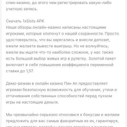
спин-казино, до этого чем регистрировать какую-либо
учетную запись.
Скачать 1xSlots APK
Наши обзоры онлайн-казино написаны настоящими
игроками, которые хлопочут о нашей сохранности. Просто
удостоверьтесь, что вы зарегались и внесли депозит,
ежели желаете вывести выигрыш. Но не волнуйтесь;
ежели вы ищете что-то наиболее сложное, у нас также
есть большой выбор живых игр в рулетку. Золотой пакет
включает в себя повышение коэффициента переменной
ставки до 1,57.
Демо-режим в онлайн казино Пин Ап предоставляет
игрокам безопасную возможность для обучения, утехи и
оттачивания собственных способностей перед пуском
игры на настоящие деньги.
Мы чрезвычайно серьезно относимся к бонусам и желаем
предложить для вас самые фаворитные из их, гарантируя,