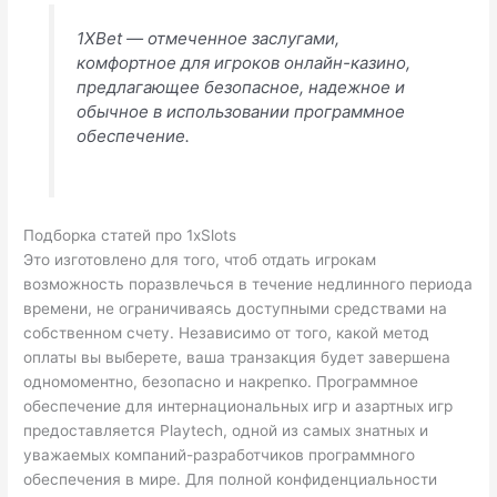
1XBet — отмеченное заслугами,
комфортное для игроков онлайн-казино,
предлагающее безопасное, надежное и
обычное в использовании программное
обеспечение.
Подборка статей про 1xSlots
Это изготовлено для того, чтоб отдать игрокам
возможность поразвлечься в течение недлинного периода
времени, не ограничиваясь доступными средствами на
собственном счету. Независимо от того, какой метод
оплаты вы выберете, ваша транзакция будет завершена
одномоментно, безопасно и накрепко. Программное
обеспечение для интернациональных игр и азартных игр
предоставляется Playtech, одной из самых знатных и
уважаемых компаний-разработчиков программного
обеспечения в мире. Для полной конфиденциальности