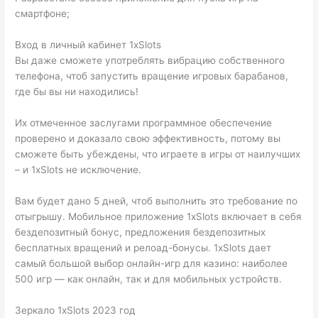
смартфоне;
Вход в личный кабинет 1xSlots
Вы даже сможете употреблять вибрацию собственного
телефона, чтоб запустить вращение игровых барабанов,
где бы вы ни находились!
Их отмеченное заслугами программное обеспечение
проверено и доказало свою эффективность, потому вы
сможете быть убеждены, что играете в игры от наилучших
– и 1xSlots не исключение.
Вам будет дано 5 дней, чтоб выполнить это требование по
отыгрышу. Мобильное приложение 1xSlots включает в себя
бездепозитный бонус, предложения бездепозитных
бесплатных вращений и релоад-бонусы. 1xSlots дает
самый большой выбор онлайн-игр для казино: наиболее
500 игр — как онлайн, так и для мобильных устройств.
Зеркало 1xSlots 2023 год