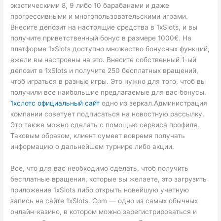
экзотическими 8, 9 либо 10 барабанами и даже
прогрессивными и многопользовательскими играми.
Внесите депозит на настоящие средства в 1xSlots, и вы
получите приветственный бонус в размере 1000€. На
платформе 1xSlots доступно множество бонусных функций,
ежели вы настроены на это. Внесите собственный 1-ый
депозит в 1xSlots и получите 250 бесплатных вращений,
чтоб играться в разные игры. Это нужно для того, чтоб вы
получили все наибольшие предлагаемые для вас бонусы.
1хслотс официальный сайт
одно из зеркал.Администрация
компании советует подписаться на новостную рассылку.
Это также можно сделать с помощью сервиса профиля.
Таковым образом, клиент сумеет вовремя получать
информацию о дальнейшем турнире либо акции.
Все, что для вас необходимо сделать, чтоб получить
бесплатные вращения, которые вы желаете, это загрузить
приложение 1xSlots либо открыть новейшую учетную
запись на сайте 1xSlots. Com — одно из самых обычных
онлайн-казино, в котором можно зарегистрироваться и