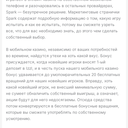
телефоне и разочаровались в остальных провайдерах,
Spark — безупречное решение. Маркетинговые странички
Spark содержат подробную информацию о том, какую игру
испытать и как ее испытать, потому вы сможете узреть
все, что для вас необходимо знать, до этого чем сделать
собственный выбор.
В мобильном казино, независимо от ваших потребностей
во времени, найдутся утехи на хоть какой вкус. Бонус
присуждается, когда новейшие игроки вносят 1-ый
депозит в IzzI, и в честь пуска нашего мобильного казино
бонус удваивается до умопомрачительных 20 бесплатных
вращений для наших новейших игроков. Вправду, хоть
какой новейший игрок, не внесший минимальную сумму,
не сумеет обналичить собственный выигрыш, а означает,
акции будут для него недосягаемы. Отсюда средства
потом конвертируются в бесплатные бонусные вращения,
которые вы сможете употреблять по собственному
усмотрению.