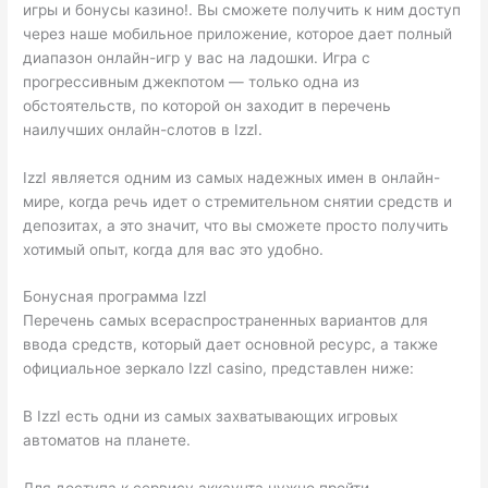
игры и бонусы казино!. Вы сможете получить к ним доступ
через наше мобильное приложение, которое дает полный
диапазон онлайн-игр у вас на ладошки. Игра с
прогрессивным джекпотом — только одна из
обстоятельств, по которой он заходит в перечень
наилучших онлайн-слотов в IzzI.
IzzI является одним из самых надежных имен в онлайн-
мире, когда речь идет о стремительном снятии средств и
депозитах, а это значит, что вы сможете просто получить
хотимый опыт, когда для вас это удобно.
Бонусная программа IzzI
Перечень самых всераспространенных вариантов для
ввода средств, который дает основной ресурс, а также
официальное зеркало IzzI casino, представлен ниже:
В IzzI есть одни из самых захватывающих игровых
автоматов на планете.