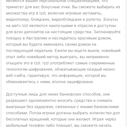
являются вашей персональной специализацией, что
принесет для вас бонусные очки. Вы сможете выбирать из
множества игр в IzzI, включая игровые автоматы,
видеопокер, блэкджек, видеоблэкджек и рулетку. Бонусы
на матч IzzI являются наилучшими в отрасли и доступны
для всех депозитов на настоящие средства. Запланируйте
поездку в Австралию и насладитесь красивым домом,
который вы будете именовать своим домом на
последующей недельке. Ежели вы ищете вызов, новейший
опыт либо новейший метод выиграть, вы непременно
отыщите это в IzzI. IzzI употребляет самые современные
технологии шифрования, обхватывающие каждый нюанс
веб-сайта, гарантируя, что информация, которой вы
обмениваетесь с ними, вполне зашифрована.
Доступные лишь для неких банковских способов, они
разрешают одномоментно вносить средства и снимать
выигрыши без задержек, связанных с иными банковскими
способами. Потом игроки должны выбрать количество доп
бесплатных вращений, которые они желают. Играя через
мобильный телефон либо планшет, вы сможете начать