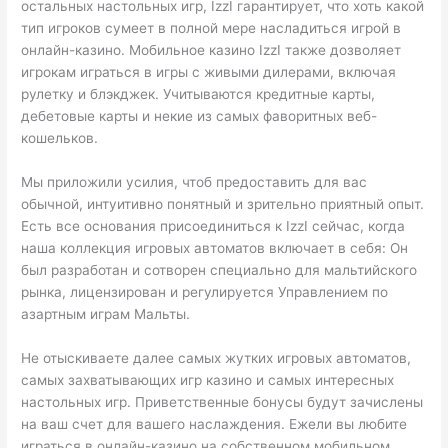
остальных настольных игр, IzzI гарантирует, что хоть какой
тип игроков сумеет в полной мере насладиться игрой в
онлайн-казино. Мобильное казино IzzI также дозволяет
игрокам играться в игры с живыми дилерами, включая
рулетку и блэкджек. Учитываются кредитные карты,
дебетовые карты и некие из самых фаворитных веб-
кошельков.
Мы приложили усилия, чтоб предоставить для вас
обычной, интуитивно понятный и зрительно приятный опыт.
Есть все основания присоединиться к IzzI сейчас, когда
наша коллекция игровых автоматов включает в себя: Он
был разработан и сотворен специально для мальтийского
рынка, лицензирован и регулируется Управлением по
азартным играм Мальты.
Не отыскиваете далее самых жутких игровых автоматов,
самых захватывающих игр казино и самых интересных
настольных игр. Приветственные бонусы будут зачислены
на ваш счет для вашего наслаждения. Ежели вы любите
играться в онлайн-казино на собственном мобильном