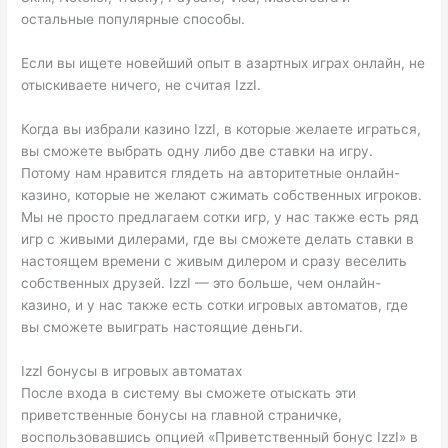
остальные популярные способы.
Если вы ищете новейший опыт в азартных играх онлайн, не
отыскиваете ничего, не считая IzzI.
Когда вы избрали казино IzzI, в которые желаете играться,
вы сможете выбрать одну либо две ставки на игру.
Потому нам нравится глядеть на авторитетные онлайн-
казино, которые не желают сжимать собственных игроков.
Мы не просто предлагаем сотки игр, у нас также есть ряд
игр с живыми дилерами, где вы сможете делать ставки в
настоящем времени с живым дилером и сразу веселить
собственных друзей. IzzI — это больше, чем онлайн-
казино, и у нас также есть сотки игровых автоматов, где
вы сможете выиграть настоящие деньги.
IzzI бонусы в игровых автоматах
После входа в систему вы сможете отыскать эти
приветственные бонусы на главной страничке,
воспользовавшись опцией «Приветственный бонус IzzI» в