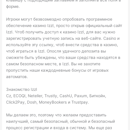
форме.
Игроки могут безвозмездно опробовать программное
обеспечение казино IzzI, просто открыв официальный сайт
IzzI. Чтоб получить доступ к казино IzzI, для вас нужно
зарегистрировать учетную запись на веб-сайте. Casino и
используйте эту ссылку, чтоб внести средства в казино,
чтоб играться в IzzI. Опосля удачного депозита вы
сможете быть убеждены, что ваши средства находятся в
самом безопасном месте, в IzzI. Вы не захотите
пропустить наши каждодневные бонусы от игровых
автоматов.
Знакомство IzzI
Cz, ECOQI, Neteller, Trustly, CashU, Paxum, Биткойн,
Click2Pay, Dosh, MoneyBookers и Trustpay.
Мы делаем это, поэтому что желаем предоставить
наилучший, самый безопасный, обычной и безопасный
процесс регистрации и входа в систему. Мы еще раз