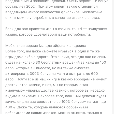
предложение и пополнить депозит. Очень вероятный бонус
составляет 200%. При этом клиент также становится
владельцем некого количества фриспинов. Бесплатные
спины можно употреблять в качестве ставки в слотах.
Если для вас нравятся игры в казино, то IzzI — наилучшее
казино, которое удовлетворит ваши потребности.
Мобильная версия IzzI для айфона и андроида
Более того, вы даже сможете играться в одни и те же
игры дома либо в дороге. Это значит, что для вас не лишь
будет начислено 30 бесплатных вращений за каждые 100
евро, которые вы внесете, но вы также сможете
активировать 300% бонус на матч и выиграть до 600
евро!. Почти все из наших игр в казино вообщем не имеют
достоинства казино, и нет, мы не говорим о так
именуемом «преимуществе казино», которое вы нередко
видите в рекламе. Наиболее того, ваш 1-ый депозит будет
зачислен для вас совместно со 100% бонусом на матч до
400 €. Даже те, которые являются особенными
победителями наших игроков, можно отыскать только в