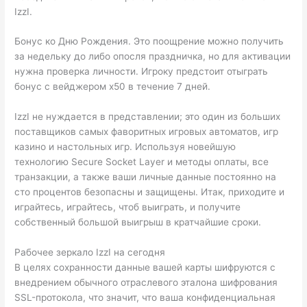
IzzI.
Бонус ко Дню Рождения. Это поощрение можно получить
за недельку до либо опосля праздничка, но для активации
нужна проверка личности. Игроку предстоит отыграть
бонус с вейджером х50 в течение 7 дней.
IzzI не нуждается в представлении; это один из больших
поставщиков самых фаворитных игровых автоматов, игр
казино и настольных игр. Используя новейшую
технологию Secure Socket Layer и методы оплаты, все
транзакции, а также ваши личные данные постоянно на
сто процентов безопасны и защищены. Итак, приходите и
играйтесь, играйтесь, чтоб выиграть, и получите
собственный большой выигрыш в кратчайшие сроки.
Рабочее зеркало IzzI на сегодня
В целях сохранности данные вашей карты шифруются с
внедрением обычного отраслевого эталона шифрования
SSL-протокола, что значит, что ваша конфиденциальная