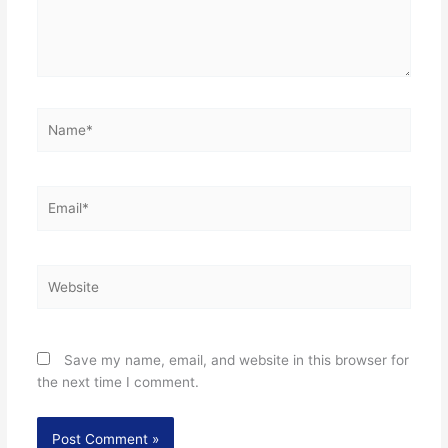
Name*
Email*
Website
Save my name, email, and website in this browser for
the next time I comment.