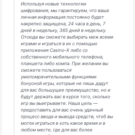
Используя новые технологии
шифрования, мы гарантируем, что ваша
личная информация постоянно будет
накрепко защищена, 24 часа в день, 7
дней в недельку, 365 дней в недельку.
Отсюда вы сможете выбирать меж всеми
играми и играться в их с помощью
приложения Casino-X либо со
собственного мобильного телефона,
планшета либо компа. При желании вы
сможете пользоваться
умопомрачительными функциями
бонусной игры, которые не лишь дадут
для вас большущее преимущество, но и
будут держать вас в курсе того, сколько
игр вы выигрываете. Наша цель —
предоставить для вас очень удачный
процесс ввода и вывода средств, чтоб вы
могли играться в хоть какое время и в
любом месте, где для вас более