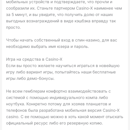
мобильных устройств и подтверждаете, что прочли и
сообразили их. Станьте партнером Casino-X наименее чем
за 5 минут, и вы увидите, что получить долю от наших
выгодных вознаграждений в виде кэшбэка вправду так
просто.
Чтобы начать собственный вход в спин-казино, для вас
необходимо выбрать имя юзера и пароль.
Игра на средства в Casino-X
Если вы просто желаете научиться играться в новейшую
игру либо вариант игры, попытайтесь наши бесплатные
игры либо демо-бонусы.
Не всем гемблерам комфортно взаимодействовать с
системой с помощью индивидуального компа либо
ноутбука. Конкретно потому для хозяев планшетов и
телефонов была разработана мобильная версия Casino-X
casino. С ее помощью можно в хоть какой момент отыскать
официальный ресурс либо его резервную копию.