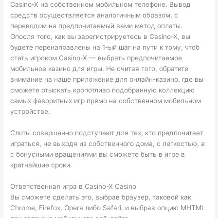
Casino-X на собственном мобильном телефоне. Вывод
средств осуществляется аналогичным образом, с
переводом на предпочитаемый вами метод оплаты.
Опосля того, как вы зарегистрируетесь в Casino-X, вы
будете перенаправлены на 1-ый шаг на пути к тому, чтоб
стать игроком Casino-X — выбрать предпочитаемое
мобильное казино для игры. Не считая того, обратите
внимание на наше приложение для онлайн-казино, где вы
сможете отыскать кропотливо подобранную коллекцию
самых фаворитных игр прямо на собственном мобильном
устройстве.
Слоты совершенно подступают для тех, кто предпочитает
играться, не выходя из собственного дома, с легкостью, а
с бонусными вращениями вы сможете быть в игре в
кратчайшие сроки.
Ответственная игра в Casino-X Casino
Вы сможете сделать это, выбрав браузер, таковой как
Chrome, Firefox, Opera либо Safari, и выбрав опцию MHTML