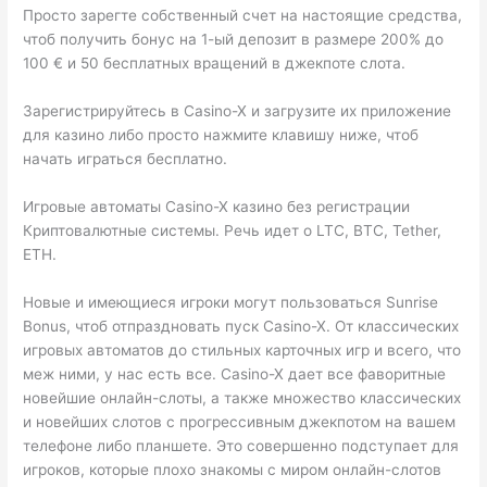
Просто зарегте собственный счет на настоящие средства,
чтоб получить бонус на 1-ый депозит в размере 200% до
100 € и 50 бесплатных вращений в джекпоте слота.
Зарегистрируйтесь в Casino-X и загрузите их приложение
для казино либо просто нажмите клавишу ниже, чтоб
начать играться бесплатно.
Игровые автоматы Casino-X казино без регистрации
Криптовалютные системы. Речь идет о LTC, BTC, Tether,
ETH.
Новые и имеющиеся игроки могут пользоваться Sunrise
Bonus, чтоб отпраздновать пуск Casino-X. От классических
игровых автоматов до стильных карточных игр и всего, что
меж ними, у нас есть все. Casino-X дает все фаворитные
новейшие онлайн-слоты, а также множество классических
и новейших слотов с прогрессивным джекпотом на вашем
телефоне либо планшете. Это совершенно подступает для
игроков, которые плохо знакомы с миром онлайн-слотов