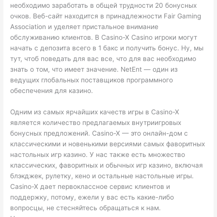
необходимо заработать в общей трудности 20 бонусных
очков. Веб-сайт находится в принадлежности Fair Gaming
Association и уделяет пристальное внимание
обслуживанию клиентов. В Casino-X Casino игроки могут
начать с депозита всего в 1 бакс и получить бонус. Ну, мы
тут, чтоб поведать для вас все, что для вас необходимо
знать о том, что имеет значение. NetEnt — один из
ведущих глобальных поставщиков программного
обеспечения для казино.
Одним из самых ярчайших качеств игры в Casino-X
является количество предлагаемых внутриигровых
бонусных предложений. Casino-X — это онлайн-дом с
классическими и новенькими версиями самых фаворитных
настольных игр казино. У нас также есть множество
классических, фаворитных и обычных игр казино, включая
блэкджек, рулетку, кено и остальные настольные игры.
Casino-X дает первоклассное сервис клиентов и
поддержку, потому, ежели у вас есть какие-либо
вопросцы, не стесняйтесь обращаться к нам.