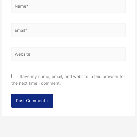
Name*
Email*
Website
Save my name, email, and website in this browser for
the next time I comment.