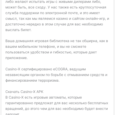
либо желают испытать игры с живыми дилерами либо,
может быть, все сходу. У нас также есть круглосуточная
служба поддержки по электронной почте, и это имеет
смысл, так как мы являемся казино и сайтом онлайн-игр, и
достаточно нередко в этом случае для вас необходимо
выслать билет.
Ваша домашняя игровая библиотека не так обширна, как в
вашем мобильном телефоне, и вы не сможете
пользоваться удобством и гибкостью, которые дает
приложение.
Casino-X сертифицировано eCOGRA, ведущим
независящим органом по борьбе с отмыванием средств и
финансированием терроризма.
Скачать Casino-X APK
В Casino-X есть игровые автоматы, которые
гарантированно предложат для вас несколько бесплатных
вращений, до этого чем для вас необходимо будет внести
депозит.