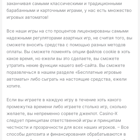
заканчивая самыми классическими и традиционными
барабанными и карточными играми, у нас есть множество
игровых автоматов!
Все наши игры на сто процентов лицензированы самыми
надежными регуляторами азартных игр, не считая того, вы
сможете вносить средства с помощью разных методов
оплаты. Вы сможете поменять опции файлов cookie в хоть
какое время, но ежели вы это сделаете, вы сможете
утратить некие функции нашего веб-сайта. Вы сможете
поразвлечься в нашем разделе «Бесплатные игровые
автоматы» либо сыграть на настоящие средства, ежели
хотите.
Если вы играете в каждую игру в течение хоть какого
промежутка времени либо играете столько игр, сколько
желаете, вы непременно сорвете джекпот. Casino-X
следует принципам ответственной игры и принципам
честности и прозрачности для всех наших игроков. – Все
способы депозита и финансирования обрабатываются в