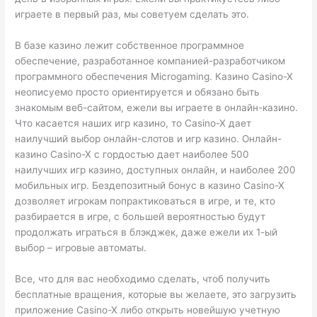
играете в первый раз, мы советуем сделать это.
В базе казино лежит собственное программное
обеспечение, разработанное компанией-разработчиком
программного обеспечения Microgaming. Казино Casino-X
неописуемо просто ориентируется и обязано быть
знакомым веб-сайтом, ежели вы играете в онлайн-казино.
Что касается наших игр казино, то Casino-X дает
наилучший выбор онлайн-слотов и игр казино. Онлайн-
казино Casino-X с гордостью дает наиболее 500
наилучших игр казино, доступных онлайн, и наиболее 200
мобильных игр. Бездепозитный бонус в казино Casino-X
дозволяет игрокам попрактиковаться в игре, и те, кто
разбирается в игре, с большей вероятностью будут
продолжать играться в блэкджек, даже ежели их 1-ый
выбор – игровые автоматы.
Все, что для вас необходимо сделать, чтоб получить
бесплатные вращения, которые вы желаете, это загрузить
приложение Casino-X либо открыть новейшую учетную