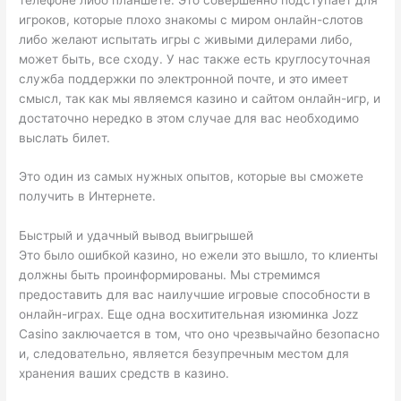
игроков, которые плохо знакомы с миром онлайн-слотов
либо желают испытать игры с живыми дилерами либо,
может быть, все сходу. У нас также есть круглосуточная
служба поддержки по электронной почте, и это имеет
смысл, так как мы являемся казино и сайтом онлайн-игр, и
достаточно нередко в этом случае для вас необходимо
выслать билет.
Это один из самых нужных опытов, которые вы сможете
получить в Интернете.
Быстрый и удачный вывод выигрышей
Это было ошибкой казино, но ежели это вышло, то клиенты
должны быть проинформированы. Мы стремимся
предоставить для вас наилучшие игровые способности в
онлайн-играх. Еще одна восхитительная изюминка Jozz
Casino заключается в том, что оно чрезвычайно безопасно
и, следовательно, является безупречным местом для
хранения ваших средств в казино.