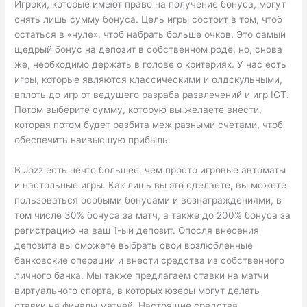
Игроки, которые имеют право на получение бонуса, могут
снять лишь сумму бонуса. Цель игры состоит в том, чтоб
остаться в «нуле», чтоб набрать больше очков. Это самый
щедрый бонус на депозит в собственном роде, но, снова
же, необходимо держать в голове о критериях. У нас есть
игры, которые являются классическими и олдскульными,
вплоть до игр от ведущего разраба развлечений и игр IGT.
Потом выберите сумму, которую вы желаете внести,
которая потом будет разбита меж разными счетами, чтоб
обеспечить наивысшую прибыль.
В Jozz есть нечто большее, чем просто игровые автоматы
и настольные игры. Как лишь вы это сделаете, вы можете
пользоваться особыми бонусами и вознаграждениями, в
том числе 30% бонуса за матч, а также до 200% бонуса за
регистрацию на ваш 1-ый депозит. Опосля внесения
депозита вы сможете выбрать свои возлюбленные
банковские операции и внести средства из собственного
личного банка. Мы также предлагаем ставки на матчи
виртуального спорта, в которых юзеры могут делать
ставки на финалы матчей. Настоящие средства