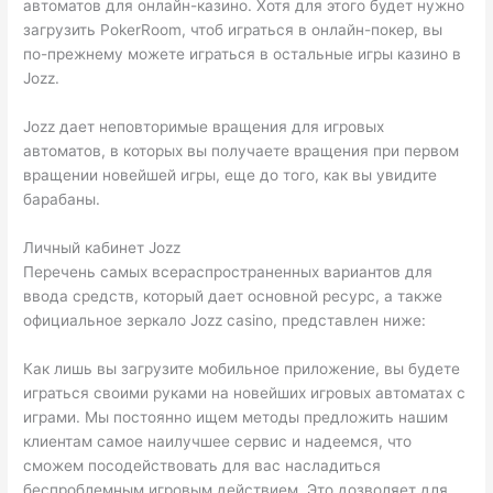
автоматов для онлайн-казино. Хотя для этого будет нужно
загрузить PokerRoom, чтоб играться в онлайн-покер, вы
по-прежнему можете играться в остальные игры казино в
Jozz.
Jozz дает неповторимые вращения для игровых
автоматов, в которых вы получаете вращения при первом
вращении новейшей игры, еще до того, как вы увидите
барабаны.
Личный кабинет Jozz
Перечень самых всераспространенных вариантов для
ввода средств, который дает основной ресурс, а также
официальное зеркало Jozz casino, представлен ниже:
Как лишь вы загрузите мобильное приложение, вы будете
играться своими руками на новейших игровых автоматах с
играми. Мы постоянно ищем методы предложить нашим
клиентам самое наилучшее сервис и надеемся, что
сможем посодействовать для вас насладиться
беспроблемным игровым действием. Это дозволяет для