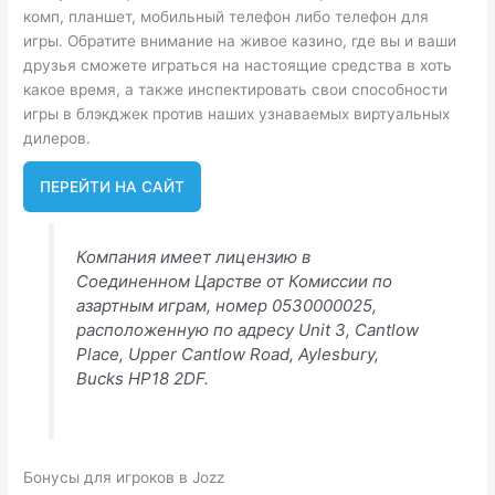
комп, планшет, мобильный телефон либо телефон для
игры. Обратите внимание на живое казино, где вы и ваши
друзья сможете играться на настоящие средства в хоть
какое время, а также инспектировать свои способности
игры в блэкджек против наших узнаваемых виртуальных
дилеров.
ПЕРЕЙТИ НА САЙТ
Компания имеет лицензию в
Соединенном Царстве от Комиссии по
азартным играм, номер 0530000025,
расположенную по адресу Unit 3, Cantlow
Place, Upper Cantlow Road, Aylesbury,
Bucks HP18 2DF.
Бонусы для игроков в Jozz