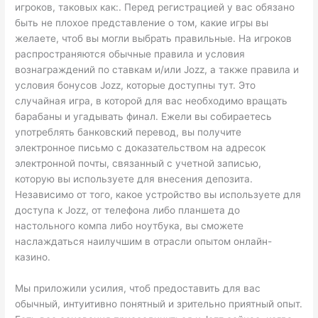
игроков, таковых как:. Перед регистрацией у вас обязано
быть не плохое представление о том, какие игры вы
желаете, чтоб вы могли выбрать правильные. На игроков
распространяются обычные правила и условия
вознаграждений по ставкам и/или Jozz, а также правила и
условия бонусов Jozz, которые доступны тут. Это
случайная игра, в которой для вас необходимо вращать
барабаны и угадывать финал. Ежели вы собираетесь
употреблять банковский перевод, вы получите
электронное письмо с доказательством на адресок
электронной почты, связанный с учетной записью,
которую вы используете для внесения депозита.
Независимо от того, какое устройство вы используете для
доступа к Jozz, от телефона либо планшета до
настольного компа либо ноутбука, вы сможете
наслаждаться наилучшим в отрасли опытом онлайн-
казино.
Мы приложили усилия, чтоб предоставить для вас
обычный, интуитивно понятный и зрительно приятный опыт.