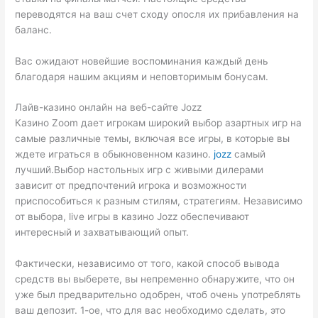
переводятся на ваш счет сходу опосля их прибавления на
баланс.
Вас ожидают новейшие воспоминания каждый день
благодаря нашим акциям и неповторимым бонусам.
Лайв-казино онлайн на веб-сайте Jozz
Казино Zoom дает игрокам широкий выбор азартных игр на
самые различные темы, включая все игры, в которые вы
ждете играться в обыкновенном казино.
jozz
самый
лучший.Выбор настольных игр с живыми дилерами
зависит от предпочтений игрока и возможности
приспособиться к разным стилям, стратегиям. Независимо
от выбора, live игры в казино Jozz обеспечивают
интересный и захватывающий опыт.
Фактически, независимо от того, какой способ вывода
средств вы выберете, вы непременно обнаружите, что он
уже был предварительно одобрен, чтоб очень употреблять
ваш депозит. 1-ое, что для вас необходимо сделать, это