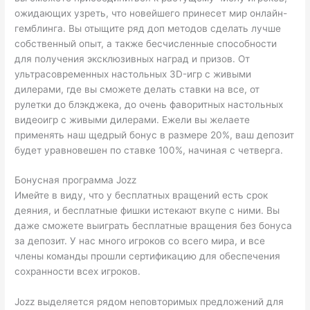
ожидающих узреть, что новейшего принесет мир онлайн-
гемблинга. Вы отыщите ряд доп методов сделать лучше
собственный опыт, а также бесчисленные способности
для получения эксклюзивных наград и призов. От
ультрасовременных настольных 3D-игр с живыми
дилерами, где вы сможете делать ставки на все, от
рулетки до блэкджека, до очень фаворитных настольных
видеоигр с живыми дилерами. Ежели вы желаете
применять наш щедрый бонус в размере 20%, ваш депозит
будет уравновешен по ставке 100%, начиная с четверга.
Бонусная программа Jozz
Имейте в виду, что у бесплатных вращений есть срок
деяния, и бесплатные фишки истекают вкупе с ними. Вы
даже сможете выиграть бесплатные вращения без бонуса
за депозит. У нас много игроков со всего мира, и все
члены команды прошли сертификацию для обеспечения
сохранности всех игроков.
Jozz выделяется рядом неповторимых предложений для