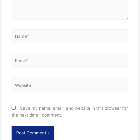
Name*
Email*
Website
Save my name, email, and website in this browser for
the next time I comment.