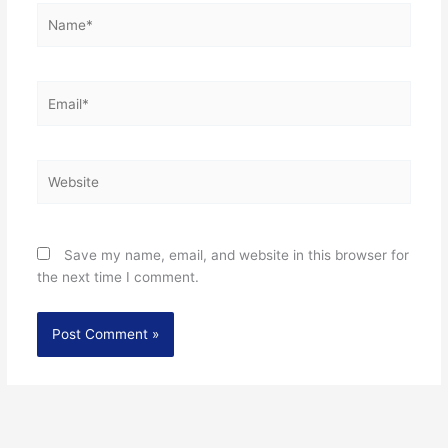
Name*
Email*
Website
Save my name, email, and website in this browser for
the next time I comment.