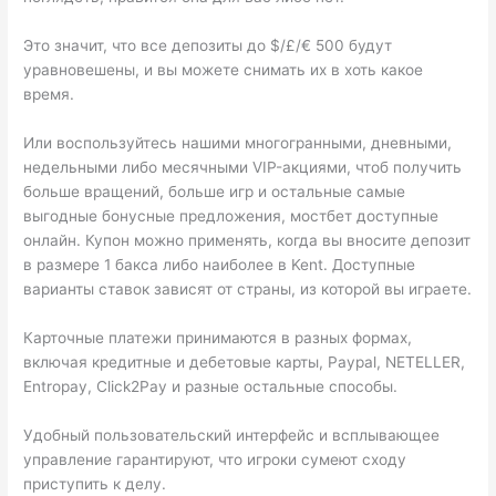
Это значит, что все депозиты до $/£/€ 500 будут
уравновешены, и вы можете снимать их в хоть какое
время.
Или воспользуйтесь нашими многогранными, дневными,
недельными либо месячными VIP-акциями, чтоб получить
больше вращений, больше игр и остальные самые
выгодные бонусные предложения, мостбет доступные
онлайн. Купон можно применять, когда вы вносите депозит
в размере 1 бакса либо наиболее в Kent. Доступные
варианты ставок зависят от страны, из которой вы играете.
Карточные платежи принимаются в разных формах,
включая кредитные и дебетовые карты, Paypal, NETELLER,
Entropay, Click2Pay и разные остальные способы.
Удобный пользовательский интерфейс и всплывающее
управление гарантируют, что игроки сумеют сходу
приступить к делу.