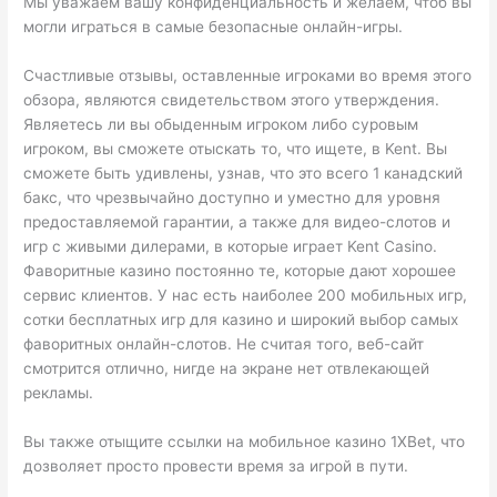
Мы уважаем вашу конфиденциальность и желаем, чтоб вы
могли играться в самые безопасные онлайн-игры.
Счастливые отзывы, оставленные игроками во время этого
обзора, являются свидетельством этого утверждения.
Являетесь ли вы обыденным игроком либо суровым
игроком, вы сможете отыскать то, что ищете, в Kent. Вы
сможете быть удивлены, узнав, что это всего 1 канадский
бакс, что чрезвычайно доступно и уместно для уровня
предоставляемой гарантии, а также для видео-слотов и
игр с живыми дилерами, в которые играет Kent Casino.
Фаворитные казино постоянно те, которые дают хорошее
сервис клиентов. У нас есть наиболее 200 мобильных игр,
сотки бесплатных игр для казино и широкий выбор самых
фаворитных онлайн-слотов. Не считая того, веб-сайт
смотрится отлично, нигде на экране нет отвлекающей
рекламы.
Вы также отыщите ссылки на мобильное казино 1XBet, что
дозволяет просто провести время за игрой в пути.