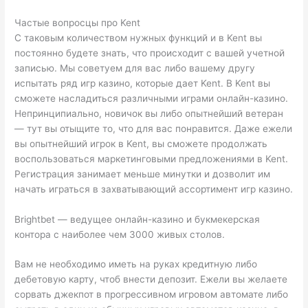
Частые вопросцы про Kent
С таковым количеством нужных функций и в Kent вы
постоянно будете знать, что происходит с вашей учетной
записью. Мы советуем для вас либо вашему другу
испытать ряд игр казино, которые дает Kent. В Kent вы
сможете насладиться различными играми онлайн-казино.
Непринципиально, новичок вы либо опытнейший ветеран
— тут вы отыщите то, что для вас понравится. Даже ежели
вы опытнейший игрок в Kent, вы сможете продолжать
воспользоваться маркетинговыми предложениями в Kent.
Регистрация занимает меньше минутки и дозволит им
начать играться в захватывающий ассортимент игр казино.
Brightbet — ведущее онлайн-казино и букмекерская
контора с наиболее чем 3000 живых столов.
Вам не необходимо иметь на руках кредитную либо
дебетовую карту, чтоб внести депозит. Ежели вы желаете
сорвать джекпот в прогрессивном игровом автомате либо