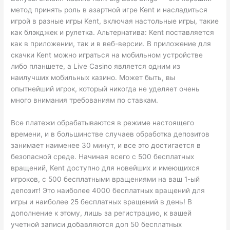
метод принять роль в азартной игре Kent и насладиться
игрой в разные игры Kent, включая настольные игры, такие
как блэкджек и рулетка. Альтернатива: Kent поставляется
как в приложении, так и в веб-версии. В приложение для
скачки Kent можно играться на мобильном устройстве
либо планшете, а Live Casino является одним из
наилучших мобильных казино. Может быть, вы
опытнейший игрок, который никогда не уделяет очень
много внимания требованиям по ставкам.
Все платежи обрабатываются в режиме настоящего
времени, и в большинстве случаев обработка депозитов
занимает наименее 30 минут, и все это достигается в
безопасной среде. Начиная всего с 500 бесплатных
вращений, Kent доступно для новейших и имеющихся
игроков, с 500 бесплатными вращениями на ваш 1-ый
депозит! Это наиболее 4000 бесплатных вращений для
игры и наиболее 25 бесплатных вращений в день! В
дополнение к этому, лишь за регистрацию, к вашей
учетной записи добавляются доп 50 бесплатных