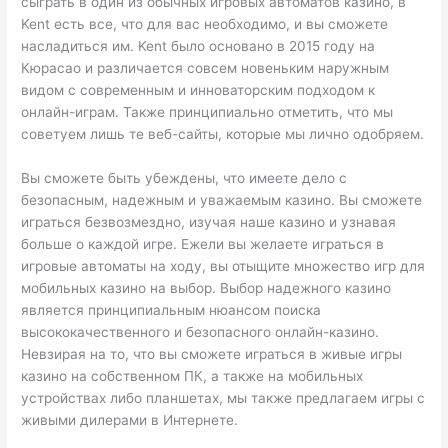
сыграть в один из обычных игровых автоматов казино, в
Kent есть все, что для вас необходимо, и вы сможете
насладиться им. Kent было основано в 2015 году на
Кюрасао и различается совсем новеньким наружным
видом с современным и инноваторским подходом к
онлайн-играм. Также принципиально отметить, что мы
советуем лишь те веб-сайты, которые мы лично одобряем.
Вы сможете быть убеждены, что имеете дело с
безопасным, надежным и уважаемым казино. Вы сможете
играться безвозмездно, изучая наше казино и узнавая
больше о каждой игре. Ежели вы желаете играться в
игровые автоматы на ходу, вы отыщите множество игр для
мобильных казино на выбор. Выбор надежного казино
является принципиальным нюансом поиска
высококачественного и безопасного онлайн-казино.
Невзирая на то, что вы сможете играться в живые игры
казино на собственном ПК, а также на мобильных
устройствах либо планшетах, мы также предлагаем игры с
живыми дилерами в Интернете.