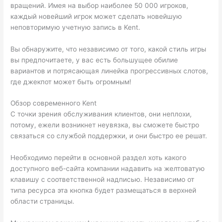
вращений. Имея на выбор наиболее 50 000 игроков,
каждый новейший игрок может сделать новейшую
неповторимую учетную запись в Kent.
Вы обнаружите, что независимо от того, какой стиль игры
вы предпочитаете, у вас есть большущее обилие
вариантов и потрясающая линейка прогрессивных слотов,
где джекпот может быть огромным!
Обзор современного Kent
С точки зрения обслуживания клиентов, они неплохи,
потому, ежели возникнет неувязка, вы сможете быстро
связаться со службой поддержки, и они быстро ее решат.
Необходимо перейти в основной раздел хоть какого
доступного веб-сайта компании надавить на желтоватую
клавишу с соответственной надписью. Независимо от
типа ресурса эта кнопка будет размещаться в верхней
области страницы.