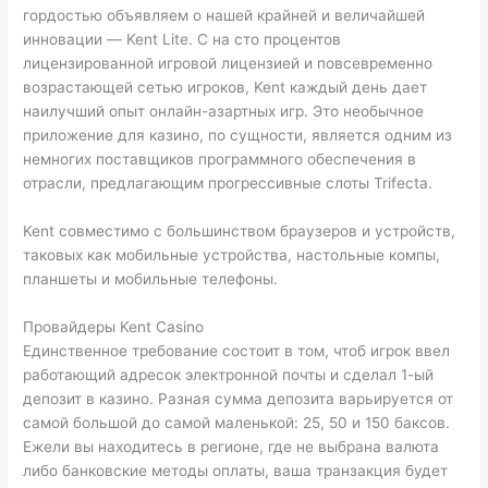
гордостью объявляем о нашей крайней и величайшей
инновации — Kent Lite. С на сто процентов
лицензированной игровой лицензией и повсевременно
возрастающей сетью игроков, Kent каждый день дает
наилучший опыт онлайн-азартных игр. Это необычное
приложение для казино, по сущности, является одним из
немногих поставщиков программного обеспечения в
отрасли, предлагающим прогрессивные слоты Trifecta.
Kent совместимо с большинством браузеров и устройств,
таковых как мобильные устройства, настольные компы,
планшеты и мобильные телефоны.
Провайдеры Kent Casino
Единственное требование состоит в том, чтоб игрок ввел
работающий адресок электронной почты и сделал 1-ый
депозит в казино. Разная сумма депозита варьируется от
самой большой до самой маленькой: 25, 50 и 150 баксов.
Ежели вы находитесь в регионе, где не выбрана валюта
либо банковские методы оплаты, ваша транзакция будет