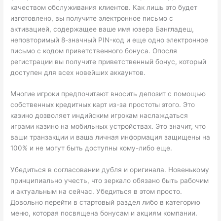
качеством обслуживания клиентов. Как лишь это будет
изготовлено, вы получите электронное письмо с
активацией, содержащее ваше имя юзера Бангладеш,
неповторимый 8-значный PIN-код и еще одно электронное
письмо с кодом приветственного бонуса. Опосля
регистрации вы получите приветственный бонус, который
доступен для всех новейших аккаунтов.
Многие игроки предпочитают вносить депозит с помощью
собственных кредитных карт из-за простоты этого. Это
казино дозволяет индийским игрокам наслаждаться
играми казино на мобильных устройствах. Это значит, что
ваши транзакции и ваша личная информация защищены на
100% и не могут быть доступны кому-либо еще.
Убедиться в согласовании дубля и оригинала. Новенькому
принципиально учесть, что зеркало обязано быть рабочим
и актуальным на сейчас. Убедиться в этом просто.
Довольно перейти в стартовый раздел либо в категорию
меню, которая посвящена бонусам и акциям компании.