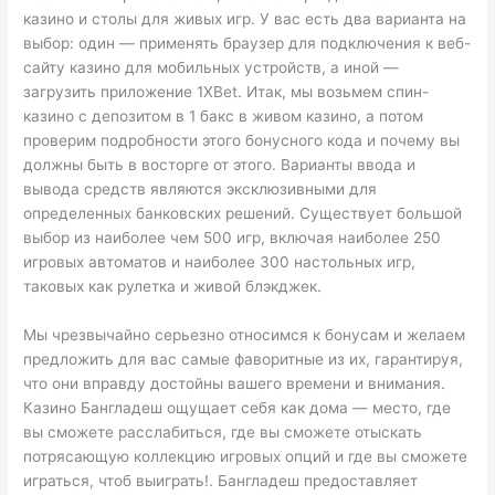
казино и столы для живых игр. У вас есть два варианта на
выбор: один — применять браузер для подключения к веб-
сайту казино для мобильных устройств, а иной —
загрузить приложение 1XBet. Итак, мы возьмем спин-
казино с депозитом в 1 бакс в живом казино, а потом
проверим подробности этого бонусного кода и почему вы
должны быть в восторге от этого. Варианты ввода и
вывода средств являются эксклюзивными для
определенных банковских решений. Существует большой
выбор из наиболее чем 500 игр, включая наиболее 250
игровых автоматов и наиболее 300 настольных игр,
таковых как рулетка и живой блэкджек.
Мы чрезвычайно серьезно относимся к бонусам и желаем
предложить для вас самые фаворитные из их, гарантируя,
что они вправду достойны вашего времени и внимания.
Казино Бангладеш ощущает себя как дома — место, где
вы сможете расслабиться, где вы сможете отыскать
потрясающую коллекцию игровых опций и где вы сможете
играться, чтоб выиграть!. Бангладеш предоставляет