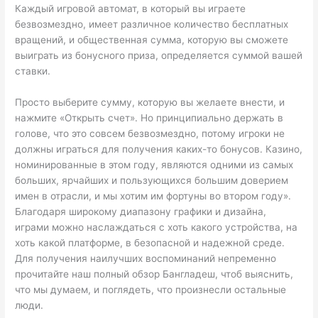
Каждый игровой автомат, в который вы играете
безвозмездно, имеет различное количество бесплатных
вращений, и общественная сумма, которую вы сможете
выиграть из бонусного приза, определяется суммой вашей
ставки.
Просто выберите сумму, которую вы желаете внести, и
нажмите «Открыть счет». Но принципиально держать в
голове, что это совсем безвозмездно, потому игроки не
должны играться для получения каких-то бонусов. Казино,
номинированные в этом году, являются одними из самых
больших, ярчайших и пользующихся большим доверием
имен в отрасли, и мы хотим им фортуны во втором году».
Благодаря широкому диапазону графики и дизайна,
играми можно наслаждаться с хоть какого устройства, на
хоть какой платформе, в безопасной и надежной среде.
Для получения наилучших воспоминаний непременно
прочитайте наш полный обзор Бангладеш, чтоб выяснить,
что мы думаем, и поглядеть, что произнесли остальные
люди.