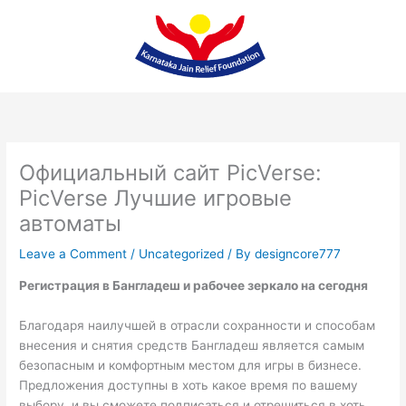
Skip
to
content
Официальный сайт PicVerse:
PicVerse Лучшие игровые
автоматы
Leave a Comment
/
Uncategorized
/ By
designcore777
Регистрация в Бангладеш и рабочее зеркало на сегодня
Благодаря наилучшей в отрасли сохранности и способам
внесения и снятия средств Бангладеш является самым
безопасным и комфортным местом для игры в бизнесе.
Предложения доступны в хоть какое время по вашему
выбору, и вы сможете подписаться и отрешиться в хоть