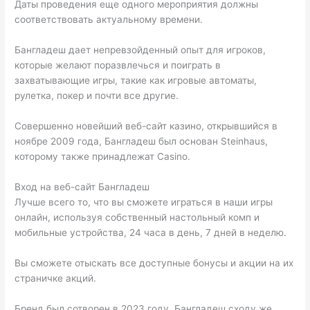
Даты проведения еще одного мероприятия должны
соответствовать актуальному времени.
Бангладеш дает непревзойденный опыт для игроков,
которые желают поразвлечься и поиграть в
захватывающие игры, такие как игровые автоматы,
рулетка, покер и почти все другие.
Совершенно новейший веб-сайт казино, открывшийся в
ноябре 2009 года, Бангладеш был основан Steinhaus,
которому также принадлежат Casino.
Вход на веб-сайт Бангладеш
Лучше всего то, что вы сможете играться в наши игры
онлайн, используя собственный настольный комп и
мобильные устройства, 24 часа в день, 7 дней в неделю.
Вы сможете отыскать все доступные бонусы и акции на их
страничке акций.
Бренд был сотворен в 2023 году. Бангладеш сходу же