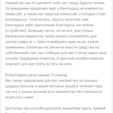
первый раз вы это делаете либо нет, когда будете готовы.
За внедрение кредитных карт в Бангладеш не взимается
комиссия, а также нет укрытых комиссий, о которых стоит
волноваться. Чтоб начать, просто посетите сайт
Бангладеш либо приложение Бангладеш (на любом
устройстве). Большая часть, но не все, доступных
банковских вариантов также можно употреблять для
снятия средств — просто выберите один из их, ежели
применимо. Ежели вы не сможете внести средства на
собственный счет, мы сообщим для вас о этом через нашу
службу поддержки клиентов, а удачный онлайн-кошелек
поможет для вас опять встать на ноги.
В Бангладеш регистрация 11 секунд
Мы также предлагаем для вас множество остальных
щедрых бонусов и маркетинговых акций в течение года,
так что у наших игроков есть множество обстоятельств
играться с нами.
Доступны три способа депозита: кредитная карта, прямой