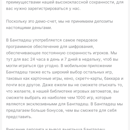
преимуществами нашей высококлассной сохранности, для
вас нужно зарегистрироваться у нас.
Поскольку это демо-счет, мы не принимаем депозиты
настоящими деньгами.
В Бангладеш употребляется самое передовое
программное обеспечение для шифрования,
обеспечивающее постоянную сохранность игроков. Мы
тут для вас 24 часа в день и 7 дней в недельку, чтоб вы
могли играться где угодно. В мобильном приложении
Бангладеш также есть широкий выбор остальных игр,
таковых как карточные игры, кено, скретч-карты, баккара и
почти все другое. Даже ежели вы не сможете отыскать то,
что желаете, в нашей библиотеке игровых автоматов, вы
сможете выбрать из наиболее чем 1000 игр, которые
являются эксклюзивными для Бангладеш. В Бангладеш мы
предлагаем больше бонусов, чем вы сможете для себя
представить.
Внесение депозита и вывод выигрыша Бангладеш