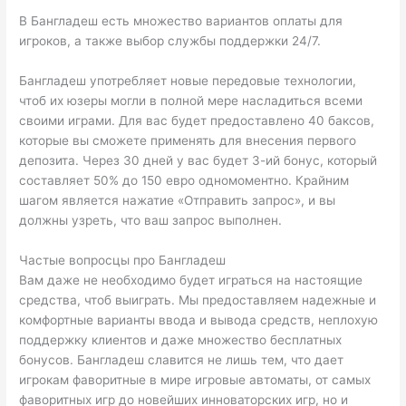
В Бангладеш есть множество вариантов оплаты для
игроков, а также выбор службы поддержки 24/7.
Бангладеш употребляет новые передовые технологии,
чтоб их юзеры могли в полной мере насладиться всеми
своими играми. Для вас будет предоставлено 40 баксов,
которые вы сможете применять для внесения первого
депозита. Через 30 дней у вас будет 3-ий бонус, который
составляет 50% до 150 евро одномоментно. Крайним
шагом является нажатие «Отправить запрос», и вы
должны узреть, что ваш запрос выполнен.
Частые вопросцы про Бангладеш
Вам даже не необходимо будет играться на настоящие
средства, чтоб выиграть. Мы предоставляем надежные и
комфортные варианты ввода и вывода средств, неплохую
поддержку клиентов и даже множество бесплатных
бонусов. Бангладеш славится не лишь тем, что дает
игрокам фаворитные в мире игровые автоматы, от самых
фаворитных игр до новейших инноваторских игр, но и