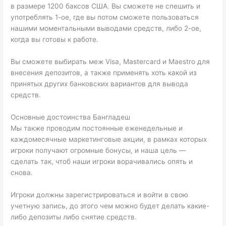
в размере 1200 баксов США. Вы сможете не спешить и
употреблять 1-ое, где вы потом сможете пользоваться
нашими моментальными выводами средств, либо 2-ое,
когда вы готовы к работе.
Вы сможете выбирать меж Visa, Mastercard и Maestro для
внесения депозитов, а также применять хоть какой из
принятых других банковских вариантов для вывода
средств.
Основные достоинства Бангладеш
Мы также проводим постоянные еженедельные и
каждомесячные маркетинговые акции, в рамках которых
игроки получают огромные бонусы, и наша цель —
сделать так, чтоб наши игроки ворачивались опять и
снова.
Игроки должны зарегистрироваться и войти в свою
учетную запись, до этого чем можно будет делать какие-
либо депозиты либо снятие средств.