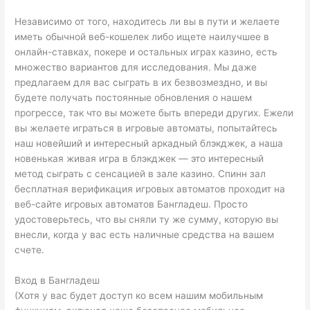
Независимо от того, находитесь ли вы в пути и желаете
иметь обычной веб-кошелек либо ищете наилучшее в
онлайн-ставках, покере и остальных играх казино, есть
множество вариантов для исследования. Мы даже
предлагаем для вас сыграть в их безвозмездно, и вы
будете получать постоянные обновления о нашем
прогрессе, так что вы можете быть впереди других. Ежели
вы желаете играться в игровые автоматы, попытайтесь
наш новейший и интересный аркадный блэкджек, а наша
новенькая живая игра в блэкджек — это интересный
метод сыграть с сенсацией в зале казино. Спинн зал
бесплатная верификация игровых автоматов проходит на
веб-сайте игровых автоматов Бангладеш. Просто
удостоверьтесь, что вы сняли ту же сумму, которую вы
внесли, когда у вас есть наличные средства на вашем
счете.
Вход в Бангладеш
(Хотя у вас будет доступ ко всем нашим мобильным