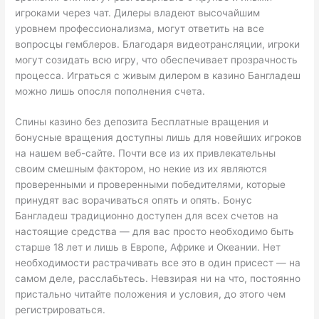
игроками через чат. Дилеры владеют высочайшим
уровнем профессионализма, могут ответить на все
вопросцы гемблеров. Благодаря видеотрансляции, игроки
могут созидать всю игру, что обеспечивает прозрачность
процесса. Играться с живым дилером в казино Бангладеш
можно лишь опосля пополнения счета.
Спины казино без депозита Бесплатные вращения и
бонусные вращения доступны лишь для новейших игроков
на нашем веб-сайте. Почти все из их привлекательны
своим смешным фактором, но некие из их являются
проверенными и проверенными победителями, которые
принудят вас ворачиваться опять и опять. Бонус
Бангладеш традиционно доступен для всех счетов на
настоящие средства — для вас просто необходимо быть
старше 18 лет и лишь в Европе, Африке и Океании. Нет
необходимости растрачивать все это в один присест — на
самом деле, расслабьтесь. Невзирая ни на что, постоянно
пристально читайте положения и условия, до этого чем
регистрироваться.