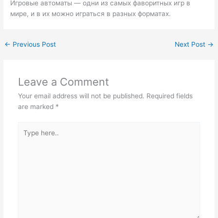
Игровые автоматы — одни из самых фаворитных игр в
мире, и в их можно играться в разных форматах.
←
Previous Post
Next Post
→
Leave a Comment
Your email address will not be published.
Required fields
are marked
*
Type
here..