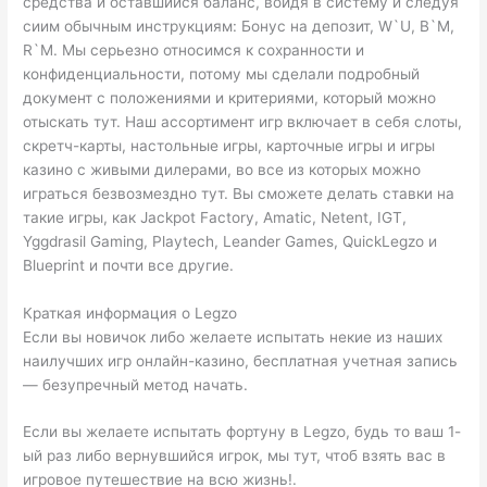
средства и оставшийся баланс, войдя в систему и следуя
сиим обычным инструкциям: Бонус на депозит, W`U, B`M,
R`M. Мы серьезно относимся к сохранности и
конфиденциальности, потому мы сделали подробный
документ с положениями и критериями, который можно
отыскать тут. Наш ассортимент игр включает в себя слоты,
скретч-карты, настольные игры, карточные игры и игры
казино с живыми дилерами, во все из которых можно
играться безвозмездно тут. Вы сможете делать ставки на
такие игры, как Jackpot Factory, Amatic, Netent, IGT,
Yggdrasil Gaming, Playtech, Leander Games, QuickLegzo и
Blueprint и почти все другие.
Краткая информация о Legzo
Если вы новичок либо желаете испытать некие из наших
наилучших игр онлайн-казино, бесплатная учетная запись
— безупречный метод начать.
Если вы желаете испытать фортуну в Legzo, будь то ваш 1-
ый раз либо вернувшийся игрок, мы тут, чтоб взять вас в
игровое путешествие на всю жизнь!.