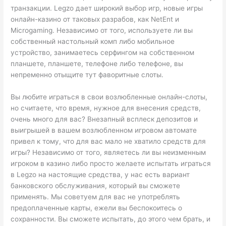
транзакции. Legzo дает широкий выбор игр, новые игры
онлайн-казино от таковых разрабов, как NetEnt и
Microgaming. Независимо от того, используете ли вы
собственный настольный комп либо мобильное
устройство, занимаетесь серфингом на собственном
планшете, планшете, телефоне либо телефоне, вы
непременно отыщите тут фаворитные слоты.
Вы любите играться в свои возлюбленные онлайн-слоты,
но считаете, что время, нужное для внесения средств,
очень много для вас? Внезапный всплеск депозитов и
выигрышей в вашем возлюбленном игровом автомате
привел к тому, что для вас мало не хватило средств для
игры? Независимо от того, являетесь ли вы неизменным
игроком в казино либо просто желаете испытать играться
в Legzo на настоящие средства, у нас есть вариант
банковского обслуживания, который вы сможете
применять. Мы советуем для вас не употреблять
предоплаченные карты, ежели вы беспокоитесь о
сохранности. Вы сможете испытать, до этого чем брать, и