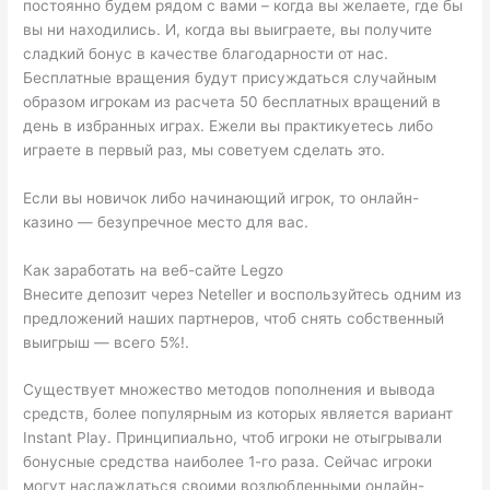
постоянно будем рядом с вами – когда вы желаете, где бы
вы ни находились. И, когда вы выиграете, вы получите
сладкий бонус в качестве благодарности от нас.
Бесплатные вращения будут присуждаться случайным
образом игрокам из расчета 50 бесплатных вращений в
день в избранных играх. Ежели вы практикуетесь либо
играете в первый раз, мы советуем сделать это.
Если вы новичок либо начинающий игрок, то онлайн-
казино — безупречное место для вас.
Как заработать на веб-сайте Legzo
Внесите депозит через Neteller и воспользуйтесь одним из
предложений наших партнеров, чтоб снять собственный
выигрыш — всего 5%!.
Существует множество методов пополнения и вывода
средств, более популярным из которых является вариант
Instant Play. Принципиально, чтоб игроки не отыгрывали
бонусные средства наиболее 1-го раза. Сейчас игроки
могут наслаждаться своими возлюбленными онлайн-