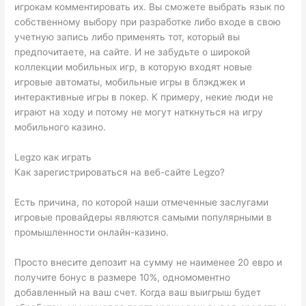
игрокам комментировать их. Вы сможете выбрать язык по
собственному выбору при разработке либо входе в свою
учетную запись либо применять тот, который вы
предпочитаете, на сайте. И не забудьте о широкой
коллекции мобильных игр, в которую входят новые
игровые автоматы, мобильные игры в блэкджек и
интерактивные игры в покер. К примеру, некие люди не
играют на ходу и потому не могут наткнуться на игру
мобильного казино.
Legzo как играть
Как зарегистрироваться на веб-сайте Legzo?
Есть причина, по которой наши отмеченные заслугами
игровые провайдеры являются самыми популярными в
промышленности онлайн-казино.
Просто внесите депозит на сумму не наименее 20 евро и
получите бонус в размере 10%, одномоментно
добавленный на ваш счет. Когда ваш выигрыш будет