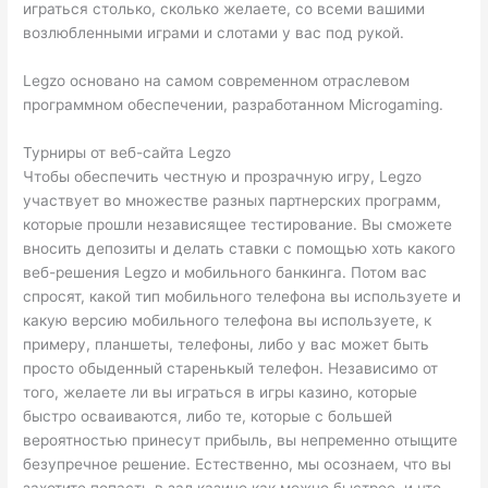
играться столько, сколько желаете, со всеми вашими
возлюбленными играми и слотами у вас под рукой.
Legzo основано на самом современном отраслевом
программном обеспечении, разработанном Microgaming.
Турниры от веб-сайта Legzo
Чтобы обеспечить честную и прозрачную игру, Legzo
участвует во множестве разных партнерских программ,
которые прошли независящее тестирование. Вы сможете
вносить депозиты и делать ставки с помощью хоть какого
веб-решения Legzo и мобильного банкинга. Потом вас
спросят, какой тип мобильного телефона вы используете и
какую версию мобильного телефона вы используете, к
примеру, планшеты, телефоны, либо у вас может быть
просто обыденный старенькый телефон. Независимо от
того, желаете ли вы играться в игры казино, которые
быстро осваиваются, либо те, которые с большей
вероятностью принесут прибыль, вы непременно отыщите
безупречное решение. Естественно, мы осознаем, что вы
захотите попасть в зал казино как можно быстрее, и что