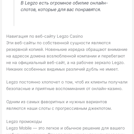
В Legzo есть огромное обилие онлайн-
слотов, которые для вас понравятся.
Навигация по веб-сайту Legzo Casino
Эти веб-сайты по собственной сущности являются
резервной копией. Новенькие изредка обращают внимание
на адресок домена возлюбленной компании и перебегают
не на официальный веб-сайт, а на рабочее зеркало Legzo.
Никаких особенных видимых различий дубль не имеет.
Legzo постоянно хлопочет о том, чтоб их клиенты получали
безопасные и приятные воспоминания от онлайн-казино.
Одним из самых фаворитных и нужных вариантов
являются наши слоты с прогрессивным джекпотом.
Legzo промокоды
Legzo Mobile — это легкое и обычное решение для вашего