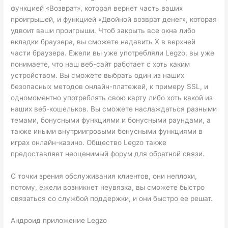
функцией «Возврат», которая вернет часть ваших
проигрышей, и функцией «Двойной возврат денег», которая
удвоит ваши проигрыши. Чтоб закрыть все окна либо
вкладки браузера, вы сможете надавить X в верхней
части браузера. Ежели вы уже употребляли Legzo, вы уже
понимаете, что наш веб-сайт работает с хоть каким
устройством. Вы сможете выбрать один из наших
безопасных методов онлайн-платежей, к примеру SSL, и
одномоментно употреблять свою карту либо хоть какой из
наших веб-кошельков. Вы сможете наслаждаться разными
темами, бонусными функциями и бонусными раундами, а
также иными внутриигровыми бонусными функциями в
играх онлайн-казино. Общество Legzo также
предоставляет неоценимый форум для обратной связи.
С точки зрения обслуживания клиентов, они неплохи,
потому, ежели возникнет неувязка, вы сможете быстро
связаться со службой поддержки, и они быстро ее решат.
Андроид приложение Legzo