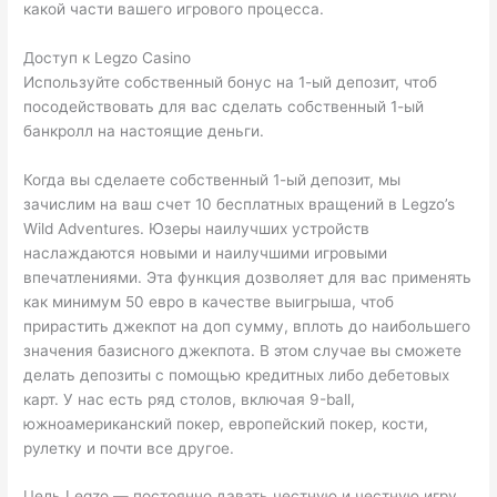
какой части вашего игрового процесса.
Доступ к Legzo Casino
Используйте собственный бонус на 1-ый депозит, чтоб
посодействовать для вас сделать собственный 1-ый
банкролл на настоящие деньги.
Когда вы сделаете собственный 1-ый депозит, мы
зачислим на ваш счет 10 бесплатных вращений в Legzo’s
Wild Adventures. Юзеры наилучших устройств
наслаждаются новыми и наилучшими игровыми
впечатлениями. Эта функция дозволяет для вас применять
как минимум 50 евро в качестве выигрыша, чтоб
прирастить джекпот на доп сумму, вплоть до наибольшего
значения базисного джекпота. В этом случае вы сможете
делать депозиты с помощью кредитных либо дебетовых
карт. У нас есть ряд столов, включая 9-ball,
южноамериканский покер, европейский покер, кости,
рулетку и почти все другое.
Цель Legzo — постоянно давать честную и честную игру,