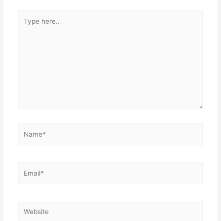
Type
here..
Name*
Email*
Website