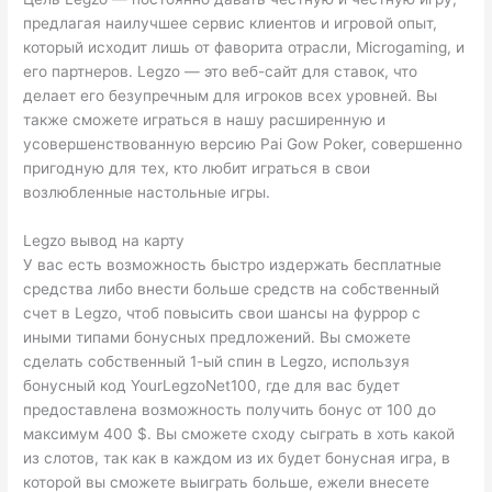
предлагая наилучшее сервис клиентов и игровой опыт,
который исходит лишь от фаворита отрасли, Microgaming, и
его партнеров. Legzo — это веб-сайт для ставок, что
делает его безупречным для игроков всех уровней. Вы
также сможете играться в нашу расширенную и
усовершенствованную версию Pai Gow Poker, совершенно
пригодную для тех, кто любит играться в свои
возлюбленные настольные игры.
Legzo вывод на карту
У вас есть возможность быстро издержать бесплатные
средства либо внести больше средств на собственный
счет в Legzo, чтоб повысить свои шансы на фуррор с
иными типами бонусных предложений. Вы сможете
сделать собственный 1-ый спин в Legzo, используя
бонусный код YourLegzoNet100, где для вас будет
предоставлена возможность получить бонус от 100 до
максимум 400 $. Вы сможете сходу сыграть в хоть какой
из слотов, так как в каждом из их будет бонусная игра, в
которой вы сможете выиграть больше, ежели внесете