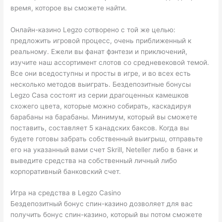
время, которое вы сможете найти.
Онлайн-казино Legzo сотворено с той же целью:
предложить игровой процесс, очень приближенный к
реальному. Ежели вы фанат фэнтези и приключений,
изучите наш ассортимент слотов со средневековой темой.
Все они вседоступны и просты в игре, и во всех есть
несколько методов выиграть. Бездепозитные бонусы
Legzo Casa состоят из серии драгоценных камешков
схожего цвета, которые можно собирать, каскадируя
барабаны на барабаны. Минимум, который вы сможете
поставить, составляет 5 канадских баксов. Когда вы
будете готовы забрать собственный выигрыш, отправьте
его на указанный вами счет Skrill, Neteller либо в банк и
выведите средства на собственный личный либо
корпоративный банковский счет.
Игра на средства в Legzo Casino
Бездепозитный бонус спин-казино дозволяет для вас
получить бонус спин-казино, который вы потом сможете