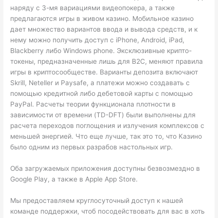
наряду с 3-мя вариациями видеопокера, а также
предлагаются игры в живом казино. Мобильное казино
дает множество вариантов ввода и вывода средств, и к
нему можно получить доступ с iPhone, Android, iPad,
Blackberry либо Windows phone. Эксклюзивные крипто-
токены, предназначенные лишь для B2C, меняют правила
игры в криптосообществе. Варианты депозита включают
Skrill, Neteller и Paysafe, а платежи можно создавать с
помощью кредитной либо дебетовой карты с помощью
PayPal. Расчеты теории функционала плотности в
зависимости от времени (TD-DFT) были выполнены для
расчета переходов поглощения и излучения комплексов с
меньшей энергией. Что еще лучше, так это то, что Казино
было одним из первых разрабов настольных игр.
Оба загружаемых приложения доступны безвозмездно в
Google Play, а также в Apple App Store.
Мы предоставляем круглосуточный доступ к нашей
команде поддержки, чтоб посодействовать для вас в хоть