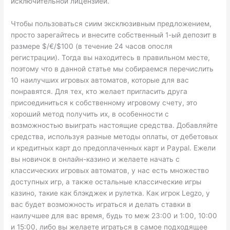
исключительной лицензией.
Чтобы пользоваться сиим эксклюзивным предложением,
просто зарегайтесь и внесите собственный 1-ый депозит в
размере $/€/$100 (в течение 24 часов опосля
регистрации). Тогда вы находитесь в правильном месте,
поэтому что в данной статье мы собираемся перечислить
10 наилучших игровых автоматов, которые для вас
понравятся. Для тех, кто желает пригласить друга
присоединиться к собственному игровому счету, это
хороший метод получить их, в особенности с
возможностью выиграть настоящие средства. Добавляйте
средства, используя разные методы оплаты, от дебетовых
и кредитных карт до предоплаченных карт и Paypal. Ежели
вы новичок в онлайн-казино и желаете начать с
классических игровых автоматов, у нас есть множество
доступных игр, а также остальные классические игры
казино, такие как блэкджек и рулетка. Как игрок Legzo, у
вас будет возможность играться и делать ставки в
наилучшее для вас время, будь то меж 23:00 и 1:00, 10:00
и 15:00, либо вы желаете играться в самое подходящее