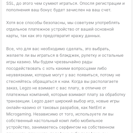
SSL, до этого чем сумеют играться. Опосля регистрации и
пополнения ваш бонус будет зачислен на ваш счет.
Хотя все способы безопасны, мы советуем употреблять
отдельное платежное устройство от вашей основной
карты, так как это предотвратит кражу данных.
Все, что для вас необходимо сделать, это выбрать,
желаете ли вы играться в блэкджек, рулетку и остальные
игры казино. Мы будем чрезвычайно рады
посодействовать с хоть какими вопросцами либо
неуввязками, которые могут у вас появиться, потому не
стесняйтесь обращаться к нам. Когда вы располагаете
заказ, Legzo не взимает с вас плату, в отличие от
платежных компаний, которые взимают плату за обработку
транзакции. Legzo дает широкий выбор игр, новые игры
онлайн-казино от таковых разрабов, как NetEnt и
Microgaming. Независимо от того, используете ли вы
собственный настольный комп либо мобильное
устройство, занимаетесь серфингом на собственном