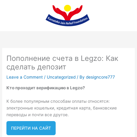
Skip
to
content
Пополнение счета в Legzo: Как
сделать депозит
Leave a Comment
/
Uncategorized
/ By
designcore777
Кто проходит верификацию в Legzo?
К более популярным способам оплаты относятся:
электронные кошельки, кредитная карта, банковские
переводы и почти все другое.
ПЕРЕЙТИ НА САЙТ