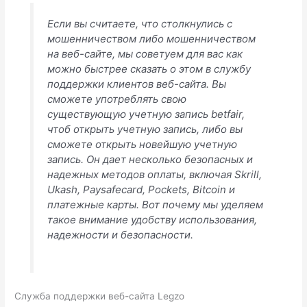
Если вы считаете, что столкнулись с
мошенничеством либо мошенничеством
на веб-сайте, мы советуем для вас как
можно быстрее сказать о этом в службу
поддержки клиентов веб-сайта. Вы
сможете употреблять свою
существующую учетную запись betfair,
чтоб открыть учетную запись, либо вы
сможете открыть новейшую учетную
запись. Он дает несколько безопасных и
надежных методов оплаты, включая Skrill,
Ukash, Paysafecard, Pockets, Bitcoin и
платежные карты. Вот почему мы уделяем
такое внимание удобству использования,
надежности и безопасности.
Служба поддержки веб-сайта Legzo