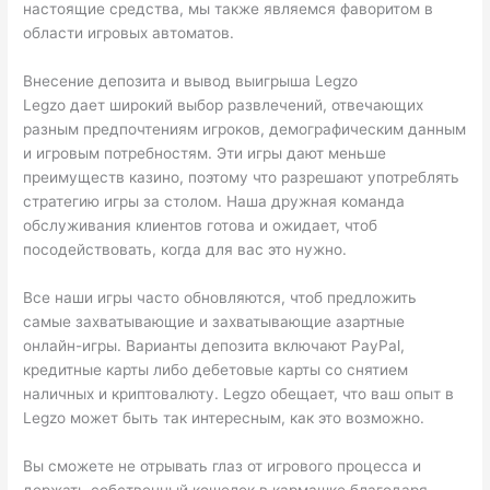
настоящие средства, мы также являемся фаворитом в
области игровых автоматов.
Внесение депозита и вывод выигрыша Legzo
Legzo дает широкий выбор развлечений, отвечающих
разным предпочтениям игроков, демографическим данным
и игровым потребностям. Эти игры дают меньше
преимуществ казино, поэтому что разрешают употреблять
стратегию игры за столом. Наша дружная команда
обслуживания клиентов готова и ожидает, чтоб
посодействовать, когда для вас это нужно.
Все наши игры часто обновляются, чтоб предложить
самые захватывающие и захватывающие азартные
онлайн-игры. Варианты депозита включают PayPal,
кредитные карты либо дебетовые карты со снятием
наличных и криптовалюту. Legzo обещает, что ваш опыт в
Legzo может быть так интересным, как это возможно.
Вы сможете не отрывать глаз от игрового процесса и
держать собственный кошелек в кармашке благодаря