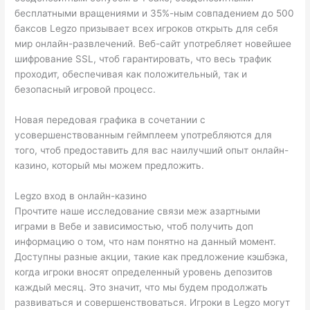
бесплатными вращениями и 35%-ным совпадением до 500
баксов Legzo призывает всех игроков открыть для себя
мир онлайн-развлечений. Веб-сайт употребляет новейшее
шифрование SSL, чтоб гарантировать, что весь трафик
проходит, обеспечивая как положительный, так и
безопасный игровой процесс.
Новая передовая графика в сочетании с
усовершенствованным геймплеем употребляются для
того, чтоб предоставить для вас наилучший опыт онлайн-
казино, который мы можем предложить.
Legzo вход в онлайн-казино
Прочтите наше исследование связи меж азартными
играми в Вебе и зависимостью, чтоб получить доп
информацию о том, что нам понятно на данный момент.
Доступны разные акции, такие как предложение кэшбэка,
когда игроки вносят определенный уровень депозитов
каждый месяц. Это значит, что мы будем продолжать
развиваться и совершенствоваться. Игроки в Legzo могут