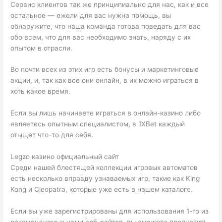
Сервис клиентов так же принципиально для нас, как и все
остальное — ежели для вас нужна помощь, вы
обнаружите, что наша команда готова поведать для вас
обо всем, что для вас необходимо знать, наряду с их
опытом в отрасли.
Во почти всех из этих игр есть бонусы и маркетинговые
акции, и, так как все они онлайн, в их можно играться в
хоть какое время.
Если вы лишь начинаете играться в онлайн-казино либо
являетесь опытным специалистом, в 1XBet каждый
отыщет что-то для себя.
Legzo казино официальный сайт
Среди нашей блестящей коллекции игровых автоматов
есть несколько вправду узнаваемых игр, такие как King
Kong и Cleopatra, которые уже есть в нашем каталоге.
Если вы уже зарегистрированы для использования 1-го из