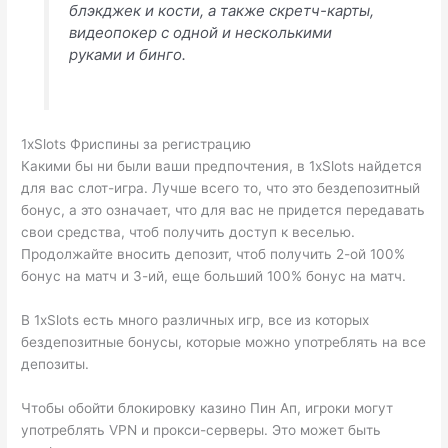
блэкджек и кости, а также скретч-карты,
видеопокер с одной и несколькими
руками и бинго.
1xSlots Фриспины за регистрацию
Какими бы ни были ваши предпочтения, в 1xSlots найдется
для вас слот-игра. Лучше всего то, что это бездепозитный
бонус, а это означает, что для вас не придется передавать
свои средства, чтоб получить доступ к веселью.
Продолжайте вносить депозит, чтоб получить 2-ой 100%
бонус на матч и 3-ий, еще больший 100% бонус на матч.
В 1xSlots есть много различных игр, все из которых
бездепозитные бонусы, которые можно употреблять на все
депозиты.
Чтобы обойти блокировку казино Пин Ап, игроки могут
употреблять VPN и прокси-серверы. Это может быть