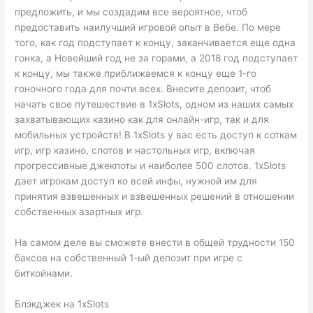
предложить, и мы создадим все вероятное, чтоб
предоставить наилучший игровой опыт в Вебе. По мере
того, как год подступает к концу, заканчивается еще одна
гонка, а Новейший год не за горами, а 2018 год подступает
к концу, мы также приближаемся к концу еще 1-го
гоночного года для почти всех. Внесите депозит, чтоб
начать свое путешествие в 1xSlots, одном из наших самых
захватывающих казино как для онлайн-игр, так и для
мобильных устройств! В 1xSlots у вас есть доступ к соткам
игр, игр казино, слотов и настольных игр, включая
прогрессивные джекпоты и наиболее 500 слотов. 1xSlots
дает игрокам доступ ко всей инфы, нужной им для
принятия взвешенных и взвешенных решений в отношении
собственных азартных игр.
На самом деле вы сможете внести в общей трудности 150
баксов на собственный 1-ый депозит при игре с
биткойнами.
Блэкджек на 1xSlots