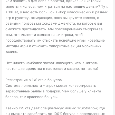
чем заявить о для себя в богатой, одичавшей истории
монеты и колеса, чем играться на настоящие деньги? Тут,
в 1XBet, у нас есть большой выбор классических и разных
игр в рулетку, ожидающих, пока вы крутите колесо, с
разными призовыми фондами джекпота, на которые вы
сможете претендовать. Мы повсевременно смотрим за
тем, что молвят и желают наши игроки, чтоб
посодействовать им отыскать новейшие игры, новейшие
методы игры и отыскать фаворитные акции мобильных
казино.
Нет ничего наиболее захватывающего, чем выиграть
настоящие средства в настоящем казино, не так ли?
Регистрация в 1xSlots с бонусом
Система лояльности – игрок может конвертировать
заработанные баллы в подарки. Чем больше у клиента
баллов, тем красивее бонусы.
Казино 1xSlots дает специальную акцию 1xSlotssnow, где
вы сможете заработать до 100% бонуса в определенных