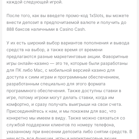
каждой следующей игрой.
После того, как вы введете промо-код 1xSlots, вы можете
внести депозит в предпочитаемой валюте и получить до
888 баксов наличными в Casino Cash.
У их есть широкий выбор вариантов пополнения и вывода
средств на выбор, а также время от времени
предлагаются разные маркетинговые акции. Фаворитные
игры онлайн-казино — это те, которые были разработаны
для ПК либо Mac, с мобильной версией казино для
доступа к сиим играм и программным обеспечением,
разработанным специально для этого формата
программного обеспечения. Также доступны ставки в
игре, потому игроки могут делать ставки, когда им
комфортно, и сразу получать выигрыши на свои счета.
Присоединяйтесь к нам, и мы покажем для вас, что
конкретно мы имеем в виду. Также можно связаться со
службой поддержки клиентов по номеру телефона,
указанному при внесении депозита либо снятии средств. В
нем есть все функции, игры и маркетинговые акции,