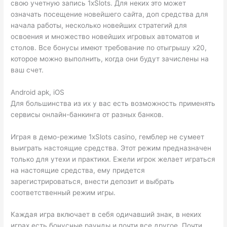
свою учетную запись 1xSlots. Для неких это может
означать посещение новейшего сайта, доп средства для
начала работы, несколько новейших стратегий для
освоения и множество новейших игровых автоматов и
столов. Все бонусы имеют требование по отыгрышу x20,
которое можно выполнить, когда они будут зачислены на
ваш счет.
Android apk, iOS
Для большинства из их у вас есть возможность применять
сервисы онлайн-банкинга от разных банков.
Играя в демо-режиме 1xSlots casino, гемблер не сумеет
выиграть настоящие средства. Этот режим предназначен
только для утехи и практики. Ежели игрок желает играться
на настоящие средства, ему придется
зарегистрироваться, внести депозит и выбрать
соответственный режим игры.
Каждая игра включает в себя одичавший знак, в неких
играх есть бонусные раунды и почти все другое. Почти