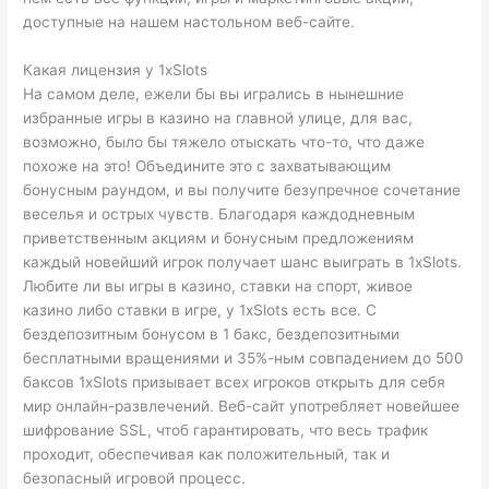
доступные на нашем настольном веб-сайте.
Какая лицензия у 1xSlots
На самом деле, ежели бы вы игрались в нынешние
избранные игры в казино на главной улице, для вас,
возможно, было бы тяжело отыскать что-то, что даже
похоже на это! Объедините это с захватывающим
бонусным раундом, и вы получите безупречное сочетание
веселья и острых чувств. Благодаря каждодневным
приветственным акциям и бонусным предложениям
каждый новейший игрок получает шанс выиграть в 1xSlots.
Любите ли вы игры в казино, ставки на спорт, живое
казино либо ставки в игре, у 1xSlots есть все. С
бездепозитным бонусом в 1 бакс, бездепозитными
бесплатными вращениями и 35%-ным совпадением до 500
баксов 1xSlots призывает всех игроков открыть для себя
мир онлайн-развлечений. Веб-сайт употребляет новейшее
шифрование SSL, чтоб гарантировать, что весь трафик
проходит, обеспечивая как положительный, так и
безопасный игровой процесс.