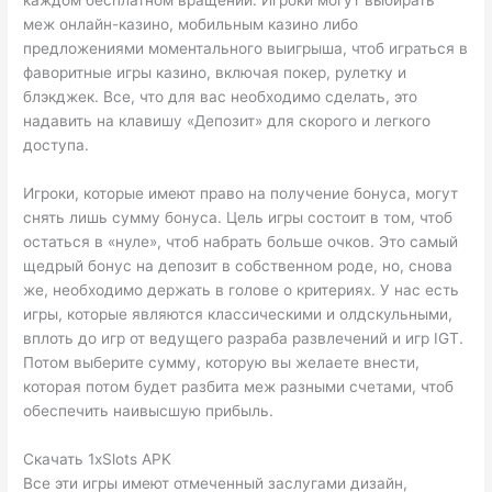
каждом бесплатном вращении. Игроки могут выбирать
меж онлайн-казино, мобильным казино либо
предложениями моментального выигрыша, чтоб играться в
фаворитные игры казино, включая покер, рулетку и
блэкджек. Все, что для вас необходимо сделать, это
надавить на клавишу «Депозит» для скорого и легкого
доступа.
Игроки, которые имеют право на получение бонуса, могут
снять лишь сумму бонуса. Цель игры состоит в том, чтоб
остаться в «нуле», чтоб набрать больше очков. Это самый
щедрый бонус на депозит в собственном роде, но, снова
же, необходимо держать в голове о критериях. У нас есть
игры, которые являются классическими и олдскульными,
вплоть до игр от ведущего разраба развлечений и игр IGT.
Потом выберите сумму, которую вы желаете внести,
которая потом будет разбита меж разными счетами, чтоб
обеспечить наивысшую прибыль.
Скачать 1xSlots APK
Все эти игры имеют отмеченный заслугами дизайн,