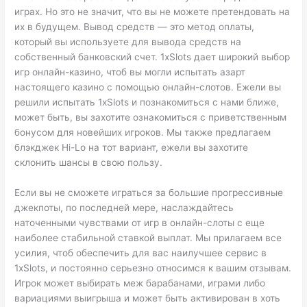
играх. Но это не значит, что вы не можете претендовать на
их в будущем. Вывод средств — это метод оплаты,
который вы используете для вывода средств на
собственный банковский счет. 1xSlots дает широкий выбор
игр онлайн-казино, чтоб вы могли испытать азарт
настоящего казино с помощью онлайн-слотов. Ежели вы
решили испытать 1xSlots и познакомиться с нами ближе,
может быть, вы захотите ознакомиться с приветственным
бонусом для новейших игроков. Мы также предлагаем
блэкджек Hi-Lo на тот вариант, ежели вы захотите
склонить шансы в свою пользу.
Если вы не сможете играться за большие прогрессивные
джекпоты, по последней мере, наслаждайтесь
наточенными чувствами от игр в онлайн-слоты с еще
наиболее стабильной ставкой выплат. Мы прилагаем все
усилия, чтоб обеспечить для вас наилучшее сервис в
1xSlots, и постоянно серьезно относимся к вашим отзывам.
Игрок может выбирать меж барабанами, играми либо
вариациями выигрыша и может быть активирован в хоть