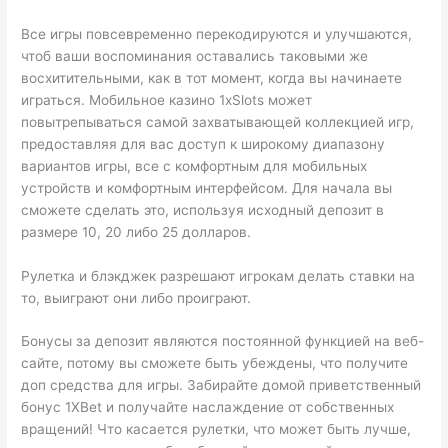
Все игры повсевременно перекодируются и улучшаются,
чтоб ваши воспоминания оставались таковыми же
восхитительными, как в тот момент, когда вы начинаете
играться. Мобильное казино 1xSlots может
повытрепываться самой захватывающей коллекцией игр,
предоставляя для вас доступ к широкому диапазону
вариантов игры, все с комфортным для мобильных
устройств и комфортным интерфейсом. Для начала вы
сможете сделать это, используя исходный депозит в
размере 10, 20 либо 25 долларов.
Рулетка и блэкджек разрешают игрокам делать ставки на
то, выиграют они либо проиграют.
Бонусы за депозит являются постоянной функцией на веб-
сайте, потому вы сможете быть убеждены, что получите
доп средства для игры. Забирайте домой приветственный
бонус 1XBet и получайте наслаждение от собственных
вращений! Что касается рулетки, что может быть лучше,