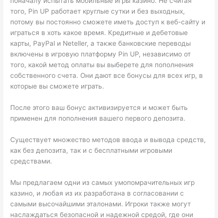
поначалу испытать мобильные игры казино. Не считая
того, Pin UP работает круглые сутки и без выходных,
потому вы постоянно сможете иметь доступ к веб-сайту и
играться в хоть какое время. Кредитные и дебетовые
карты, PayPal и Neteller, а также банковские переводы
включены в игровую платформу Pin UP, независимо от
того, какой метод оплаты вы выберете для пополнения
собственного счета. Они дают все бонусы для всех игр, в
которые вы сможете играть.
После этого ваш бонус активизируется и может быть
применен для пополнения вашего первого депозита.
Существует множество методов ввода и вывода средств,
как без депозита, так и с бесплатными игровыми
средствами.
Мы предлагаем одни из самых умопомрачительных игр
казино, и любая из их разработана в согласовании с
самыми высочайшими эталонами. Игроки также могут
наслаждаться безопасной и надежной средой, где они