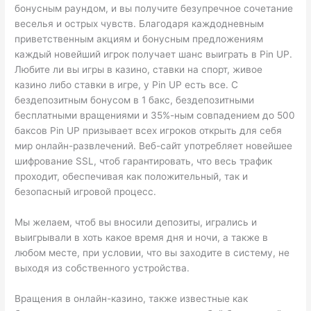
бонусным раундом, и вы получите безупречное сочетание
веселья и острых чувств. Благодаря каждодневным
приветственным акциям и бонусным предложениям
каждый новейший игрок получает шанс выиграть в Pin UP.
Любите ли вы игры в казино, ставки на спорт, живое
казино либо ставки в игре, у Pin UP есть все. С
бездепозитным бонусом в 1 бакс, бездепозитными
бесплатными вращениями и 35%-ным совпадением до 500
баксов Pin UP призывает всех игроков открыть для себя
мир онлайн-развлечений. Веб-сайт употребляет новейшее
шифрование SSL, чтоб гарантировать, что весь трафик
проходит, обеспечивая как положительный, так и
безопасный игровой процесс.
Мы желаем, чтоб вы вносили депозиты, игрались и
выигрывали в хоть какое время дня и ночи, а также в
любом месте, при условии, что вы заходите в систему, не
выходя из собственного устройства.
Вращения в онлайн-казино, также известные как