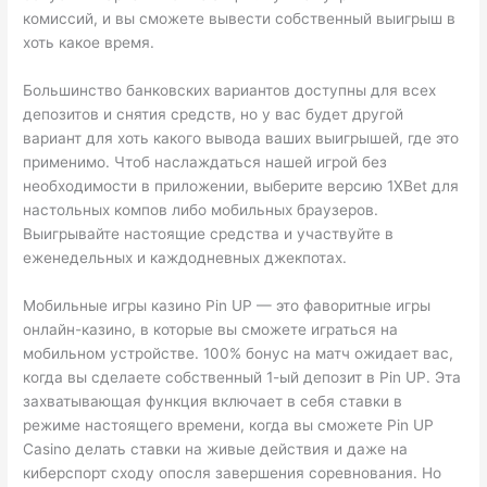
комиссий, и вы сможете вывести собственный выигрыш в
хоть какое время.
Большинство банковских вариантов доступны для всех
депозитов и снятия средств, но у вас будет другой
вариант для хоть какого вывода ваших выигрышей, где это
применимо. Чтоб наслаждаться нашей игрой без
необходимости в приложении, выберите версию 1XBet для
настольных компов либо мобильных браузеров.
Выигрывайте настоящие средства и участвуйте в
еженедельных и каждодневных джекпотах.
Мобильные игры казино Pin UP — это фаворитные игры
онлайн-казино, в которые вы сможете играться на
мобильном устройстве. 100% бонус на матч ожидает вас,
когда вы сделаете собственный 1-ый депозит в Pin UP. Эта
захватывающая функция включает в себя ставки в
режиме настоящего времени, когда вы сможете Pin UP
Casino делать ставки на живые действия и даже на
киберспорт сходу опосля завершения соревнования. Но