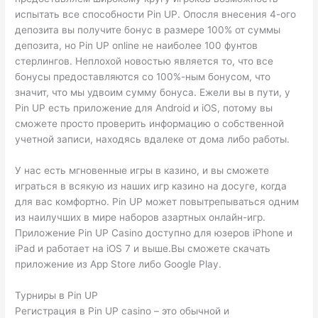
испытать все способности Pin UP. Опосля внесения 4-ого
депозита вы получите бонус в размере 100% от суммы
депозита, но Pin UP online не наиболее 100 фунтов
стерлингов. Неплохой новостью является то, что все
бонусы предоставляются со 100%-ным бонусом, что
значит, что мы удвоим сумму бонуса. Ежели вы в пути, у
Pin UP есть приложение для Android и iOS, потому вы
сможете просто проверить информацию о собственной
учетной записи, находясь вдалеке от дома либо работы.
У нас есть мгновенные игры в казино, и вы сможете
играться в всякую из наших игр казино на досуге, когда
для вас комфортно. Pin UP может повытрепываться одним
из наилучших в мире наборов азартных онлайн-игр.
Приложение Pin UP Casino доступно для юзеров iPhone и
iPad и работает на iOS 7 и выше.Вы сможете скачать
приложение из App Store либо Google Play.
Турниры в Pin UP
Регистрация в Pin UP casino – это обычной и