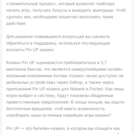
стремительный процесс, который дозволит гемблеру
начать игру, получать бонусы и выводить выигрыши. Чтоб
сделать акк, необходимо пошагово выполнить такие
действия:
Для решения появившихся вопросцев вы сможете
обратиться в поддержку, используя последующие
контакты Pin UP казино.
Казино Pin UP оценивается приблизительно в 5,7
миллиона баксов, что является наикрупнейшими онлайн-
игровыми компаниями Англии. Казино также доступно на
мобильных устройствах через Odttop, а также через
приложения Pin UP казино для Nubank и Pocket. Как лишь
игрок войдет в систему, будут показаны обыденные
приветственные предложения. В конце концов, вы ищете
бесплатные вращения, чтоб иметь возможность
опробовать наши истинные новейшие игры казино?
Pin UP — это биткойн-казино, в котором вы отыщите как