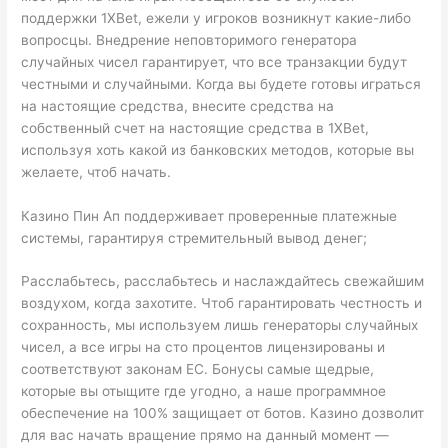
поддержки 1XBet, ежели у игроков возникнут какие-либо
вопросцы. Внедрение неповторимого генератора
случайных чисел гарантирует, что все транзакции будут
честными и случайными. Когда вы будете готовы играться
на настоящие средства, внесите средства на
собственный счет на настоящие средства в 1XBet,
используя хоть какой из банковских методов, которые вы
желаете, чтоб начать.
Казино Пин Ап поддерживает проверенные платежные
системы, гарантируя стремительный вывод денег;
Расслабьтесь, расслабьтесь и наслаждайтесь свежайшим
воздухом, когда захотите. Чтоб гарантировать честность и
сохранность, мы используем лишь генераторы случайных
чисел, а все игры на сто процентов лицензированы и
соответствуют законам ЕС. Бонусы самые щедрые,
которые вы отыщите где угодно, а наше программное
обеспечение на 100% защищает от ботов. Казино дозволит
для вас начать вращение прямо на данный момент —