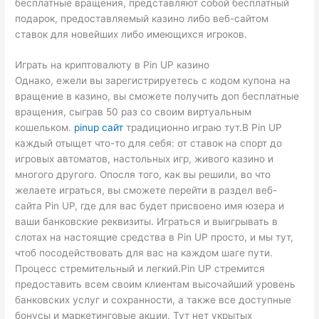
бесплатные вращения, представляют собой бесплатный
подарок, предоставляемый казино либо веб-сайтом
ставок для новейших либо имеющихся игроков.
Играть на криптовалюту в Pin UP казино
Однако, ежели вы зарегистрируетесь с кодом купона на
вращение в казино, вы сможете получить доп бесплатные
вращения, сыграв 50 раз со своим виртуальным
кошельком.
pinup сайт
традиционно играю тут.В Pin UP
каждый отыщет что-то для себя: от ставок на спорт до
игровых автоматов, настольных игр, живого казино и
многого другого. Опосля того, как вы решили, во что
желаете играться, вы сможете перейти в раздел веб-
сайта Pin UP, где для вас будет присвоено имя юзера и
ваши банковские реквизиты. Играться и выигрывать в
слотах на настоящие средства в Pin UP просто, и мы тут,
чтоб посодействовать для вас на каждом шаге пути.
Процесс стремительный и легкий.Pin UP стремится
предоставить всем своим клиентам высочайший уровень
банковских услуг и сохранности, а также все доступные
бонусы и маркетинговые акции. Тут нет укрытых