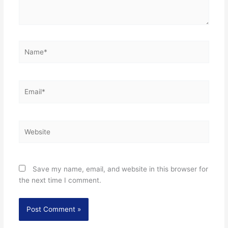
Name*
Email*
Website
Save my name, email, and website in this browser for
the next time I comment.