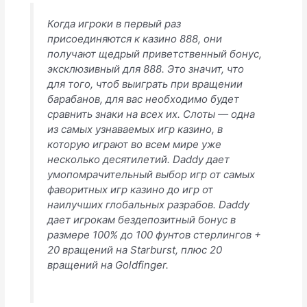
Когда игроки в первый раз
присоединяются к казино 888, они
получают щедрый приветственный бонус,
эксклюзивный для 888. Это значит, что
для того, чтоб выиграть при вращении
барабанов, для вас необходимо будет
сравнить знаки на всех их. Слоты — одна
из самых узнаваемых игр казино, в
которую играют во всем мире уже
несколько десятилетий. Daddy дает
умопомрачительный выбор игр от самых
фаворитных игр казино до игр от
наилучших глобальных разрабов. Daddy
дает игрокам бездепозитный бонус в
размере 100% до 100 фунтов стерлингов +
20 вращений на Starburst, плюс 20
вращений на Goldfinger.