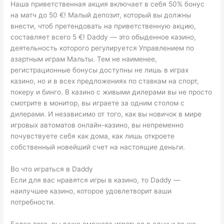
Наша приветственная акция включает в себя 50% бонус
на матч до 50 €! Малый депозит, который вы должны
внести, чтоб претендовать на приветственную акцию,
составляет всего 5 €! Daddy — это обыденное казино,
деятельность которого регулируется Управлением по
азартным играм Мальты. Тем не наименее,
регистрационные бонусы доступны не лишь в играх
казино, но и в всех предложениях по ставкам на спорт,
покеру и бинго. В казино с живыми дилерами вы не просто
смотрите в монитор, вы играете за одним столом с
дилерами. И независимо от того, как вы новичок в мире
игровых автоматов онлайн-казино, вы непременно
почувствуете себя как дома, как лишь откроете
собственный новейший счет на настоящие деньги.
Во что играться в Daddy
Если для вас нравятся игры в казино, то Daddy —
наилучшее казино, которое удовлетворит ваши
потребности.