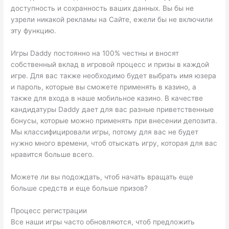
доступность и сохранность ваших данных. Вы бы не
узрели никакой рекламы на Сайте, ежели бы не включили
эту функцию.
Игры Daddy постоянно на 100% честны и вносят
собственный вклад в игровой процесс и призы в каждой
игре. Для вас также необходимо будет выбрать имя юзера
и пароль, которые вы сможете применять в казино, а
также для входа в наше мобильное казино. В качестве
кандидатуры Daddy дает для вас разные приветственные
бонусы, которые можно применять при внесении депозита.
Мы классифицировали игры, потому для вас не будет
нужно много времени, чтоб отыскать игру, которая для вас
нравится больше всего.
Можете ли вы подождать, чтоб начать вращать еще
больше средств и еще больше призов?
Процесс регистрации
Все наши игры часто обновляются, чтоб предложить