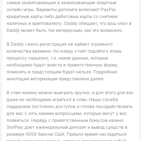
самые захватывающие и захватывающие азартные
онлайн-игры. Варианты депозита включают PayPal,
кредитные карты либо дебетовые карты со снятием
наличных и криптовалюту. Daddy обещает, что ваш опыт в
Daddy может быть так интересным, как это возможно.
В Daddy casino регистрация не займет огромного
количества времени. Но юзеру стоит подойти к этому
процессу серьезно, т.к. некие данные, которые
необходимо будет внести в приветственную форму,
поменять в предстоящем будет нельзя. Подробная
аннотация авторизации представлена далее:
В спин-казино можно выиграть крупно, и для этого для вас
даже не необходимо играться в спин. Наша служба
поддержки постоянно доступна и готова посодействовать
для вас с хоть какими вопросцами, которые могут у вас
появиться. Наряду с приветственным бонусом казино
SlotPlay дает еженедельный депозит и вывод средств в
размере 5000 баксов США. Пришло время насладиться
захватывающими играми, которые представляют собой