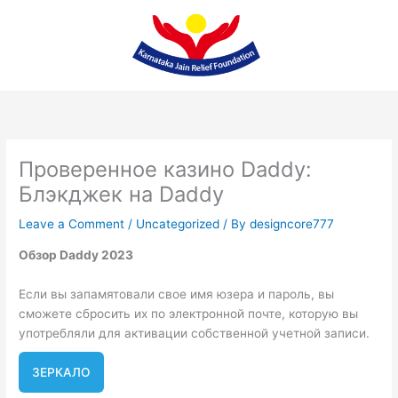
Skip
to
content
Проверенное казино Daddy:
Блэкджек на Daddy
Leave a Comment
/
Uncategorized
/ By
designcore777
Обзор Daddy 2023
Если вы запамятовали свое имя юзера и пароль, вы
сможете сбросить их по электронной почте, которую вы
употребляли для активации собственной учетной записи.
ЗЕРКАЛО