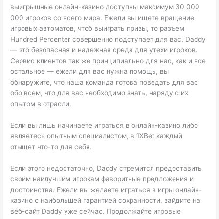
выигрышные онлайн-казино доступны максимум 30 000
000 игроков со всего мира. Ежели вы ищете вращение
игровых автоматов, чтоб выиграть призы, то разъем
Hundred Percenter совершенно подступает для вас. Daddy
— это безопасная и надежная среда для утехи игроков.
Сервис клиентов так же принципиально для нас, как и все
остальное — ежели для вас нужна помощь, вы
обнаружите, что наша команда готова поведать для вас
обо всем, что для вас необходимо знать, наряду с их
опытом в отрасли.
Если вы лишь начинаете играться в онлайн-казино либо
являетесь опытным специалистом, в 1XBet каждый
отыщет что-то для себя.
Если этого недостаточно, Daddy стремится предоставить
своим наилучшим игрокам фаворитные предложения и
достоинства. Ежели вы желаете играться в игры онлайн-
казино с наибольшей гарантией сохранности, зайдите на
веб-сайт Daddy уже сейчас. Продолжайте игровые