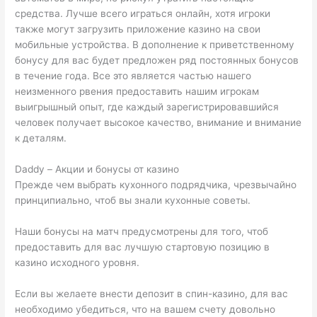
средства. Лучше всего играться онлайн, хотя игроки
также могут загрузить приложение казино на свои
мобильные устройства. В дополнение к приветственному
бонусу для вас будет предложен ряд постоянных бонусов
в течение года. Все это является частью нашего
неизменного рвения предоставить нашим игрокам
выигрышный опыт, где каждый зарегистрировавшийся
человек получает высокое качество, внимание и внимание
к деталям.
Daddy – Акции и бонусы от казино
Прежде чем выбрать кухонного подрядчика, чрезвычайно
принципиально, чтоб вы знали кухонные советы.
Наши бонусы на матч предусмотрены для того, чтоб
предоставить для вас лучшую стартовую позицию в
казино исходного уровня.
Если вы желаете внести депозит в спин-казино, для вас
необходимо убедиться, что на вашем счету довольно