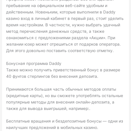
пребывание на официальном веб-сайте удобным и
действенным. Новеньким, которые выполнили в Daddy
казино вход в личный кабинет в первый раз, стоит уделить
время настройкам. В частности, нужно выбрать удачный
метод перечисления денежных средств, а также
ознакомиться с предложениями раздела «Акции». При
желании юзер может отрешиться от подарков оператора.
Для этого довольно поставить соответствую отметку.
Бонусная программа Daddy
Также можно получить приветственный бонус в размере
40 фунтов стерлингов без внесения депозита.
Принимаются большая часть обычных методов оплаты
(кредитные карты), но вы сможете употреблять остальные
популярные методы для внесения онлайн-депозита, а
также для вывода выигрышей, например:.
Бесплатные вращения и бездепозитные бонусы — одни из
наилучших предложений в мобильных казино.