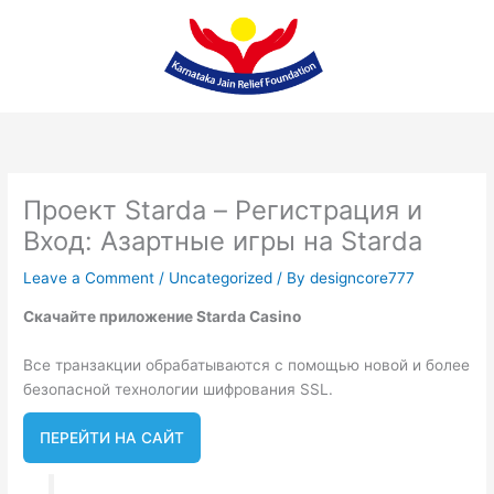
Skip
to
content
Проект Starda – Регистрация и
Вход: Азартные игры на Starda
Leave a Comment
/
Uncategorized
/ By
designcore777
Скачайте приложение Starda Casino
Все транзакции обрабатываются с помощью новой и более
безопасной технологии шифрования SSL.
ПЕРЕЙТИ НА САЙТ