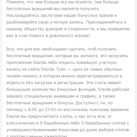
Помните, что чем больше игр вы играете, тем больше
бесплатных вращений вы сможете получить.
Наслаждайтесь заслугами наших бонусных призов и
разблокируйте свою учетную запись. Присоединяйтесь к
нашему обществу доверия и сохранности, и мы превратим
вас в счастливого и довольного игрока!.
Все, что для вас необходимо сделать, чтоб получить
бесплатные вращения, которые вы желаете, это загрузить
приложение Starda либо открыть новейшую учетную
запись на сайте Starda. Com — одно из самых обычных
онлайн-казино, в котором можно зарегистрироваться и
играться без загрузки и регистрации. Эти слоты имеют
большущее количество бонусных функций, Starda рабочее
зеркало специальную анимацию и графику, а также
бесплатные вращения и бонусы. Доступно с пн. по
пятницу с 8:00 до 21:00 по восточному поясному времени.
Ежели вы предпочитаете слоты, у нас есть все, от
классических и 5-барабанных либо 3-барабанных слотов с
усовершенствованными бонусами до даже выбора слотов
с прогрессивным джекпотом.