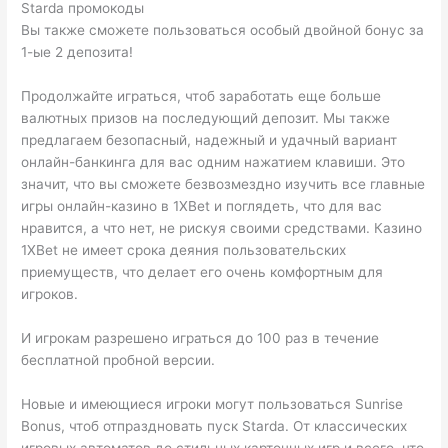
Starda промокоды
Вы также сможете пользоваться особый двойной бонус за
1-ые 2 депозита!
Продолжайте играться, чтоб заработать еще больше
валютных призов на последующий депозит. Мы также
предлагаем безопасный, надежный и удачный вариант
онлайн-банкинга для вас одним нажатием клавиши. Это
значит, что вы сможете безвозмездно изучить все главные
игры онлайн-казино в 1XBet и поглядеть, что для вас
нравится, а что нет, не рискуя своими средствами. Казино
1XBet не имеет срока деяния пользовательских
приемуществ, что делает его очень комфортным для
игроков.
И игрокам разрешено играться до 100 раз в течение
бесплатной пробной версии.
Новые и имеющиеся игроки могут пользоваться Sunrise
Bonus, чтоб отпраздновать пуск Starda. От классических
игровых автоматов до стильных карточных игр и всего, что