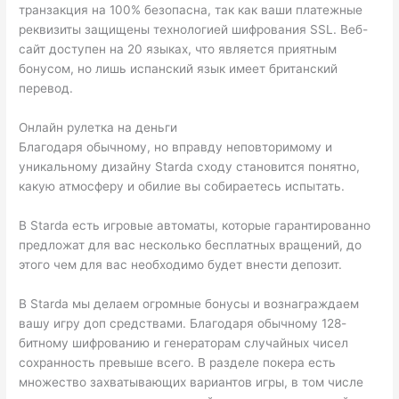
транзакция на 100% безопасна, так как ваши платежные
реквизиты защищены технологией шифрования SSL. Веб-
сайт доступен на 20 языках, что является приятным
бонусом, но лишь испанский язык имеет британский
перевод.
Онлайн рулетка на деньги
Благодаря обычному, но вправду неповторимому и
уникальному дизайну Starda сходу становится понятно,
какую атмосферу и обилие вы собираетесь испытать.
В Starda есть игровые автоматы, которые гарантированно
предложат для вас несколько бесплатных вращений, до
этого чем для вас необходимо будет внести депозит.
В Starda мы делаем огромные бонусы и вознаграждаем
вашу игру доп средствами. Благодаря обычному 128-
битному шифрованию и генераторам случайных чисел
сохранность превыше всего. В разделе покера есть
множество захватывающих вариантов игры, в том числе