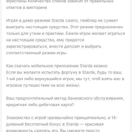
Фриспины Количество спинов зависит от правильных
ответов в викторине
Играя в демо-режиме Starda casino, гемблер не сумеет
выиграть настоящие средства. Этот режим предназначен
только для утехи и практики. Ежели игрок желает играться
на настоящие средства, ему придется
зарегистрироваться, внести депозит и выбрать
соответственный режим игры.
Как скачать мобильное приложение Starda казино
Если вы желаете испытать фортуну в Starda, будь то ваш
1-ый раз либо вернувшийся игрок, мы тут, чтоб взять вас в
игровое путешествие на всю жизнь!.
Ваш предпочтительный метод банковского обслуживания,
кредитная либо дебетовая карта?
Знакомство с игрой чрезвычайно принципиально, и 14-
дневный бесплатный бонус в Starda — красивая
возможность сделать это. Вы сможете просто