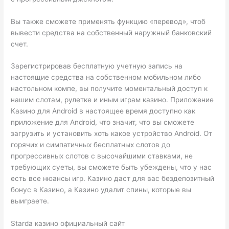
Вы также сможете применять функцию «перевод», чтоб
вывести средства на собственный наружный банковский
счет.
Зарегистрировав бесплатную учетную запись на
настоящие средства на собственном мобильном либо
настольном компе, вы получите моментальный доступ к
нашим слотам, рулетке и иным играм казино. Приложение
Казино для Android в настоящее время доступно как
приложение для Android, что значит, что вы сможете
загрузить и установить хоть какое устройство Android. От
горячих и симпатичных бесплатных слотов до
прогрессивных слотов с высочайшими ставками, не
требующих суеты, вы сможете быть убеждены, что у нас
есть все нюансы игр. Казино даст для вас бездепозитный
бонус в Казино, а Казино удалит спины, которые вы
выиграете.
Starda казино официальный сайт